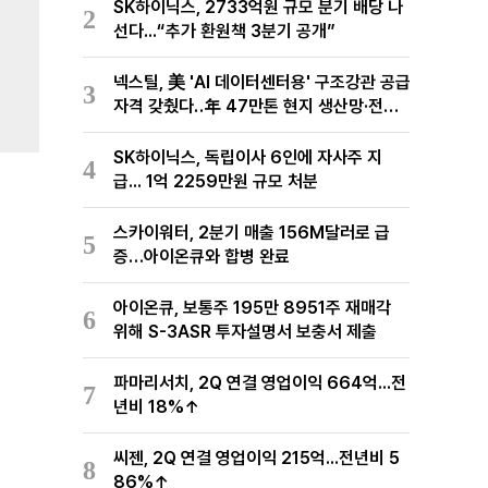
SK하이닉스, 2733억원 규모 분기 배당 나
2
선다...“추가 환원책 3분기 공개”
넥스틸, 美 'AI 데이터센터용' 구조강관 공급
3
자격 갖췄다‥年 47만톤 현지 생산망·전미
유통망 구축
SK하이닉스, 독립이사 6인에 자사주 지
4
급... 1억 2259만원 규모 처분
스카이워터, 2분기 매출 156M달러로 급
5
증…아이온큐와 합병 완료
아이온큐, 보통주 195만 8951주 재매각
6
위해 S-3ASR 투자설명서 보충서 제출
파마리서치, 2Q 연결 영업이익 664억...전
7
년비 18%↑
씨젠, 2Q 연결 영업이익 215억...전년비 5
8
86%↑