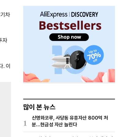
단기차
투자
. 이
많이 본 뉴스
신영와코루, 사당동 유휴자산 800억 처
1
분…현금성 자산 늘린다