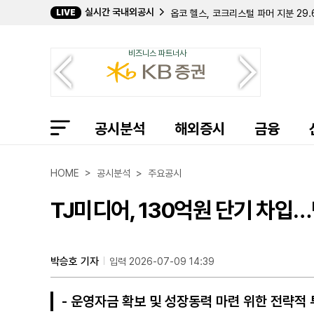
실시간 국내외공시
LIVE
옵코 헬스, 코크리스털 파머 지분 29
바탈리언 오일, 젠 IV와 1900만 달
데이비드 E. 라자르, 퀀텀 사이버 지분
비즈니스 파트너사
캐로네이드 캐피탈, 칸나에 홀딩스 지분
크리에이티브 메디컬 테크놀로지, 2분기
바이오스템 테크놀로지스, 357만 주 
컴벌랜드 파머슈티컬스, 아포텍스에 브
필립 프로스트 박사, 코크리스털 파머 
공시분석
길데 헬스케어, 숄더 이노베이션스 지분
해외증시
금융
임믹스 바이오파머, 2분기 순손실 11
자이어 테라퓨틱스, 컬젠 합병 소급 반
에이트코 홀딩스, 2분기 순이익 17
HOME > 공시분석 > 주요공시
볼리션RX, 린드 글로벌에 보통주 77만
인디 세미컨덕터, 2분기 매출 6400
TJ미디어, 130억원 단기 차입
퍼스트 노던 커뮤니티 뱅코프, 부실 대
샤프링크, 2분기 순손실 3억 9427
엑스피언360, 2분기 매출 32% 감
인디 세미컨덕터, 1억 7050만 달러
박승호 기자
입력 2026-07-09 14:39
머드릭 캐피탈, 버티컬 에어로스페이스
- 운영자금 확보 및 성장동력 마련 위한 전략적