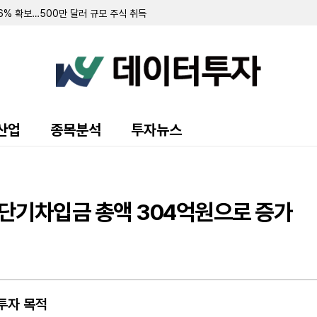
.6% 확보…500만 달러 규모 주식 취득
러 규모 우선주 환매 및 보통주 전환 계약 체결
 94.3% 확보
 7.8% 확보
 순손실 151만 달러…워런트 행사로 446만 달러 조달
규모 주주 등록 및 매각 추진
랜드 매각 완료 후 '이페트로반' 중심 희귀질환 치료제 개발 집중
주식 8만 5000주 장내 매수…지분율 13.9%로 확대
 10.7%로 축소…최근 6일간 16만여 주 장내 매도
산업
종목분석
투자뉴스
55만 달러…자금조달로 현금 2억 3210만 달러 확보
영해 2분기 순손실 1427만 달러 기록
70만 달러 기록…가상자산 평가이익에 흑자 전환
 9371주 발행
만 달러 기록…전년비 24% 증가
…단기차입금 총액 304억원으로 증가
출 채권 457만 달러로 감소…대출 조건 조정액은 412만 달러
만 달러 기록…가상자산 평가손실 영향
소에도 매출총이익률 32.4%로 대폭 개선
 규모 선순위 전환사채 발행 완료
 주식 및 전환사채 매각
 투자 목적