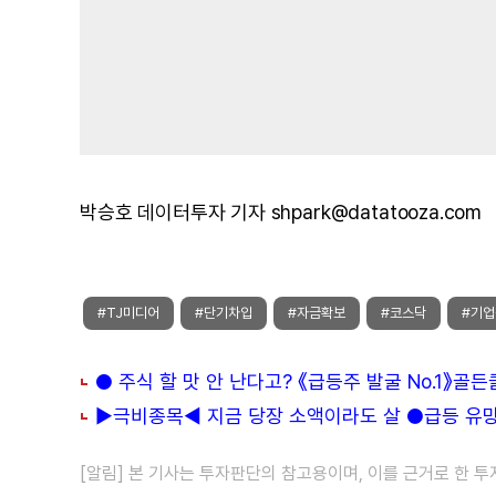
박승호 데이터투자 기자 shpark@datatooza.com
#TJ미디어
#단기차입
#자금확보
#코스닥
#기
● 주식 할 맛 안 난다고? 《급등주 발굴 No.1》골
▶극비종목◀ 지금 당장 소액이라도 살 ●급등 유망주
[알림] 본 기사는 투자판단의 참고용이며, 이를 근거로 한 