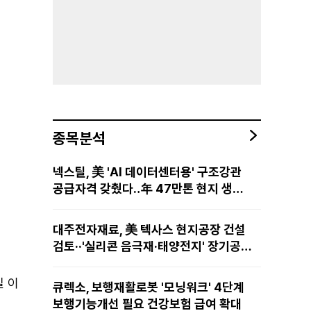
종목분석
넥스틸, 美 'AI 데이터센터용' 구조강관
공급자격 갖췄다‥年 47만톤 현지 생산
망·전미 유통망 구축
대주전자재료, 美 텍사스 현지공장 건설
검토··'실리콘 음극재·태양전지' 장기공급
물량 확보 준비
일 이
큐렉소, 보행재활로봇 '모닝워크' 4단계
보행기능개선 필요 건강보험 급여 확대