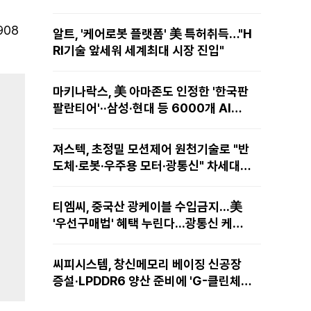
908
알트, '케어로봇 플랫폼' 美 특허취득…"H
RI기술 앞세워 세계최대 시장 진입"
마키나락스, 美 아마존도 인정한 '한국판
팔란티어'··삼성·현대 등 6000개 AI모
델 현장적용
져스텍, 초정밀 모션제어 원천기술로 "반
도체·로봇·우주용 모터·광통신" 차세대
성장동력 재편
티엠씨, 중국산 광케이블 수입금지...美
'우선구매법' 혜택 누린다...광통신 케이
블 현지 생산
씨피시스템, 창신메모리 베이징 신공장
증설·LPDDR6 양산 준비에 'G-클린체
인' 공급 확대노린다