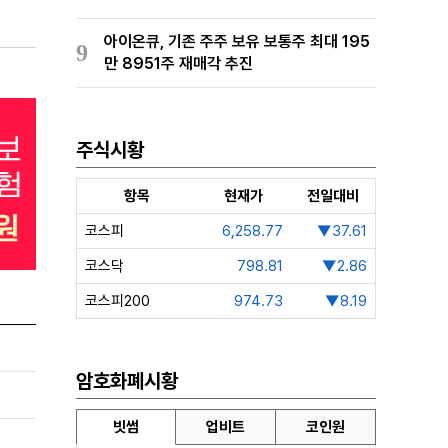
아이온큐, 기존 주주 보유 보통주 최대 195
9
만 8951주 재매각 추진
주식시황
항목
현재가
전일대비
코스피
6,258.77
▼37.61
코스닥
798.81
▼2.86
코스피200
974.73
▼8.19
암호화폐시황
빗썸
업비트
코인원