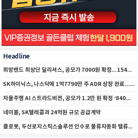
Headline
희망밴드 최상단 딜리셔스, 공모가 7000원 확정... 154억 규모 IPO 돌입
SK하이닉스, 나스닥에 1억7790만 주 ADR 상장 완료…29일 국내 추가 상장
자율주행 AI 스트라드비젼, 공모가 1.2만 원 확정 ‘840억 수혈’
네이블, SK텔레콤과 24억원 규모 공급계약
클로봇, 두산로지스틱스솔루션 인수로 물류자동화 밸류체인 확장 추진 - IBK투자증권