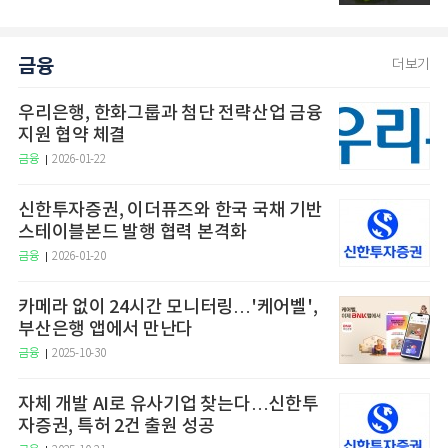
금융
더보기
우리은행, 한화그룹과 첨단 전략산업 금융
지원 협약 체결
금융
2026-01-22
신한투자증권, 이더퓨즈와 한국 국채 기반
스테이블본드 발행 협력 본격화
금융
2026-01-20
카메라 없이 24시간 모니터링…'케어벨',
부산은행 앱에서 만난다
금융
2025-10-30
자체 개발 AI로 유사기업 찾는다…신한투
자증권, 특허 2건 출원 성공