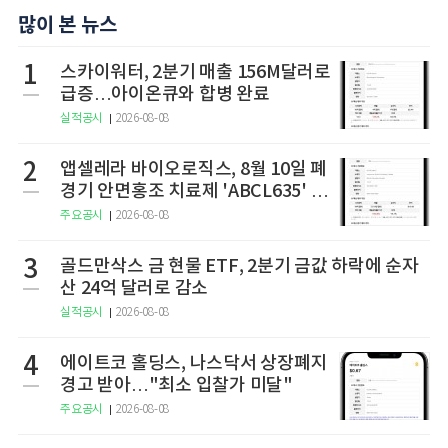
많이 본 뉴스
1
스카이워터, 2분기 매출 156M달러로
급증…아이온큐와 합병 완료
실적공시
2026-08-08
2
앱셀레라 바이오로직스, 8월 10일 폐
경기 안면홍조 치료제 'ABCL635' 임
상 2상 결과 발표
주요공시
2026-08-08
3
골드만삭스 금 현물 ETF, 2분기 금값 하락에 순자
산 24억 달러로 감소
실적공시
2026-08-08
4
에이트코 홀딩스, 나스닥서 상장폐지
경고 받아…"최소 입찰가 미달"
주요공시
2026-08-08