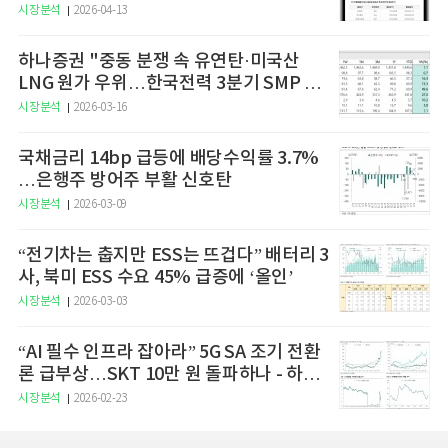
예고
시장분석
2026-04-13
하나증권 "중동 분쟁 속 유연탄·미국산
LNG 원가 우위…한국전력 3분기 SMP 상
승 전망"
시장분석
2026-03-16
국채금리 14bp 급등에 배당수익률 3.7%
…은행주 방어주 부활 신호탄
시장분석
2026-03-09
“전기차는 춥지만 ESS는 뜨겁다” 배터리 3
사, 북미 ESS 수요 45% 급증에 ‘올인’
시장분석
2026-03-03
“AI 필수 인프라 잡아라” 5G SA 조기 전환
론 급부상…SKT 10만 원 돌파하나 - 하나
증권
시장분석
2026-02-23