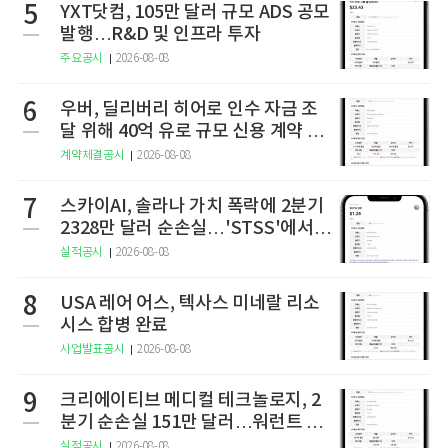
5
YXT닷컴, 105만 달러 규모 ADS 공모
발행…R&D 및 인프라 투자
주요공시
2026-08-08
6
우버, 딜리버리 히어로 인수 자금 조
달 위해 40억 유로 규모 신용 계약 체
결
계약체결공시
2026-08-08
7
스카이AI, 솔라나 가치 폭락에 2분기
2328만 달러 순손실…'STSS'에서
사명·티커 변경 완료
실적공시
2026-08-08
8
USA 레어 어스, 텍사스 미네랄 리소
시스 합병 완료
사업발표공시
2026-08-08
9
크리에이티브 메디컬 테크놀로지, 2
분기 순손실 151만 달러…워런트 행
사로 446만 달러 조달
실적공시
2026-08-08