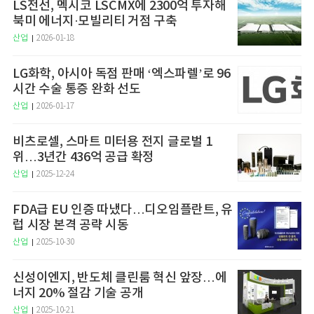
LS전선, 멕시코 LSCMX에 2300억 투자해
북미 에너지·모빌리티 거점 구축
산업
2026-01-18
LG화학, 아시아 독점 판매 ‘엑스파렐’로 96
시간 수술 통증 완화 선도
산업
2026-01-17
비츠로셀, 스마트 미터용 전지 글로벌 1
위…3년간 436억 공급 확정
산업
2025-12-24
FDA급 EU 인증 따냈다…디오임플란트, 유
럽 시장 본격 공략 시동
산업
2025-10-30
신성이엔지, 반도체 클린룸 혁신 앞장…에
너지 20% 절감 기술 공개
산업
2025-10-21