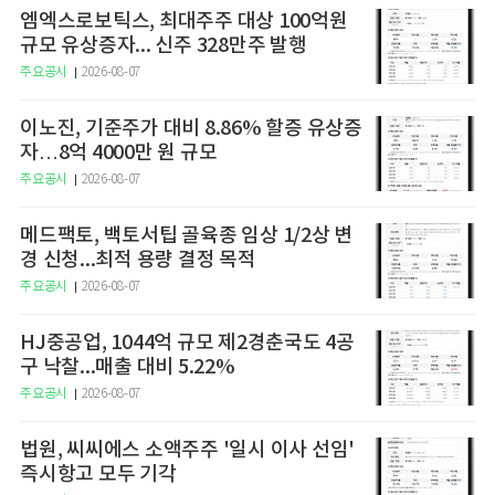
엠엑스로보틱스, 최대주주 대상 100억원
규모 유상증자... 신주 328만주 발행
주요공시
2026-08-07
이노진, 기준주가 대비 8.86% 할증 유상증
자…8억 4000만 원 규모
주요공시
2026-08-07
메드팩토, 백토서팁 골육종 임상 1/2상 변
경 신청...최적 용량 결정 목적
주요공시
2026-08-07
HJ중공업, 1044억 규모 제2경춘국도 4공
구 낙찰...매출 대비 5.22%
주요공시
2026-08-07
법원, 씨씨에스 소액주주 '일시 이사 선임'
즉시항고 모두 기각