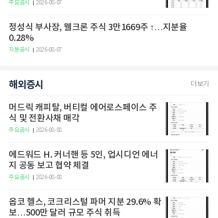
주요공시
2026-08-07
정성식 부사장, 웰크론 주식 3만1669주 ↑…지분율
0.28%
지분공시
2026-08-07
해외증시
더보기
머드릭 캐피탈, 버티컬 에어로스페이스 주
식 및 전환사채 매각
주요공시
2026-08-08
에드워드 H. 커너핸 등 5인, 업시디언 에너
지 공동 보고 협약 체결
주요공시
2026-08-08
옵코 헬스, 코크리스털 파머 지분 29.6% 확
보…500만 달러 규모 주식 취득