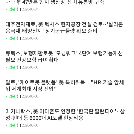
다‥年 47만톤 현지 생산망·전미 유통망 구축
기업분석
2026-08-07
대주전자재료, 美 텍사스 현지공장 건설 검토··'실리콘
음극재·태양전지' 장기공급물량 확보 준비
기업분석
2026-08-06
큐렉소, 보행재활로봇 '모닝워크' 4단계 보행기능개선
필요 건강보험 급여 확대
기업분석
2026-08-06
알트, '케어로봇 플랫폼' 美 특허취득…"HRI기술 앞세
워 세계최대 시장 진입"
기업분석
2026-08-06
마키나락스, 美 아마존도 인정한 '한국판 팔란티어'··삼
성·현대 등 6000개 AI모델 현장적용
기업분석
2026-08-06