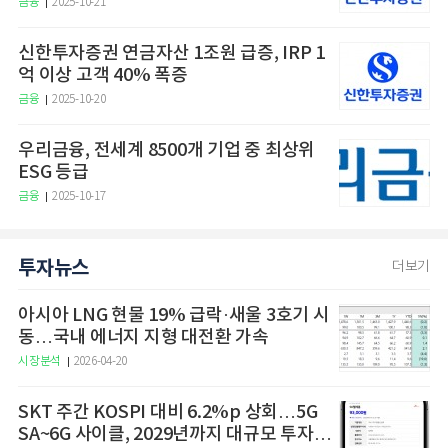
금융
2025-10-21
신한투자증권 연금자산 1조원 급증, IRP 1
억 이상 고객 40% 폭증
금융
2025-10-20
우리금융, 전세계 8500개 기업 중 최상위
ESG 등급
금융
2025-10-17
투자뉴스
더보기
아시아 LNG 현물 19% 급락·새울 3호기 시
동…국내 에너지 지형 대전환 가속
시장분석
2026-04-20
SKT 주간 KOSPI 대비 6.2%p 상회…5G
SA~6G 사이클, 2029년까지 대규모 투자