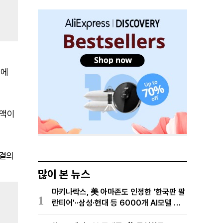
%에
금액이
회결의
많이 본 뉴스
마키나락스, 美 아마존도 인정한 '한국판 팔
1
란티어'··삼성·현대 등 6000개 AI모델 현
장적용