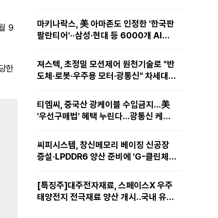
마키나락스, 美 아마존도 인정한 '한국판
월 9
팔란티어'··삼성·현대 등 6000개 AI모
델 현장적용
져스텍, 초정밀 모션제어 원천기술로 "반
상당한
도체·로봇·우주용 모터·광통신" 차세대
성장동력 재편
티엠씨, 중국산 광케이블 수입금지...美
'우선구매법' 혜택 누린다...광통신 케이
블 현지 생산
씨피시스템, 창신메모리 베이징 신공장
증설·LPDDR6 양산 준비에 'G-클린체
인' 공급 확대노린다
[특징주]대주전자재료, 스페이스X 우주
태양전지 전극재료 양산 개시‥국내 유일
공급 레코드에 14%↑