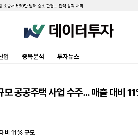
소송서 560만 달러 승소 판결... 전액 상각 처리
 달러…전년비 45% 증가
 기록…미 정부 매출은 26%
억 1300만 달러 기록…칼파인 인수 효과 반영
확실성 증폭…추가 자금 조달 모색
183만 달러로 확대…골든 크레스트 시추 개시로 탐사비 증가
만 달러 기록…주당배당금 0.35달러로 인상
산 9540만 달러 취득…신규 회계기준 영향 검토 중
2분기 순이익 70만 달러…전년비 감소
산업
종목분석
투자뉴스
 Morris Trust 방식으로 인수 합의
인세 혜택에 유효세율 15.7%로 급감
이익 1억 6101만 달러 기록…전년비 대폭 증가
모 공공주택 사업 수주... 매출 대비 1
 대비 11% 규모