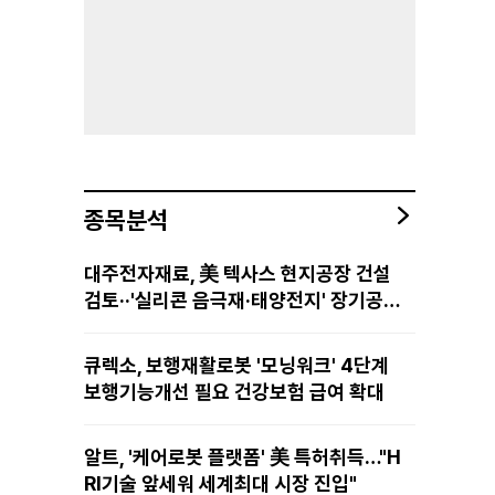
종목분석
대주전자재료, 美 텍사스 현지공장 건설
검토··'실리콘 음극재·태양전지' 장기공급
물량 확보 준비
큐렉소, 보행재활로봇 '모닝워크' 4단계
보행기능개선 필요 건강보험 급여 확대
알트, '케어로봇 플랫폼' 美 특허취득…"H
RI기술 앞세워 세계최대 시장 진입"