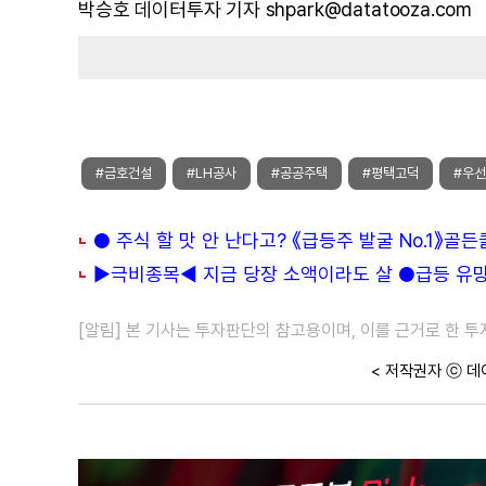
박승호 데이터투자 기자 shpark@datatooza.com
#금호건설
#LH공사
#공공주택
#평택고덕
#우
● 주식 할 맛 안 난다고? 《급등주 발굴 No.1》골
▶극비종목◀ 지금 당장 소액이라도 살 ●급등 유망주
[알림] 본 기사는 투자판단의 참고용이며, 이를 근거로 한 
< 저작권자 ⓒ 데