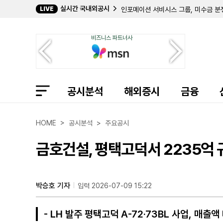
실시간 국내외공시
LIVE
인포메이션 서비시스 그룹, 미수금 분쟁 
FVC뱅크코프, 2분기 순이익 822만
애피언, 2분기 해외 매출 비중 38%
비즈니스 파트너사
컨스털레이션 에너지, 2분기 순이익 5
오큐젠, '존속 능력 의문'에 주가 불
솔리타리오 리소시스, 2분기 순손실 
OFG 뱅코프, 2분기 순이익 5878
코어시빅, 2분기 CSP 인수로 무형자
공시분석
인컴 오퍼튜니티 리얼티 인베스터스, 
해외증시
금융
다나, 이튼의 모빌리티 사업부 Reverse
[후속] 뮬러 워터 프라덕츠, 3분기 법
애틀랜틱 유니언 뱅크셰어스, 2분기 순
HOME > 공시분석 > 주요공시
금호건설, 평택고덕서 2235억 규
박승호 기자
입력 2026-07-09 15:22
- LH 발주 평택고덕 A-72·73BL 사업, 매출액