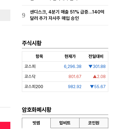
샌디스크, 4분기 매출 51% 급증…140억
9
달러 추가 자사주 매입 승인
주식시황
항목
현재가
전일대비
코스피
6,296.38
▼301.88
코스닥
801.67
▲2.08
코스피200
982.92
▼55.67
암호화폐시황
빗썸
업비트
코인원