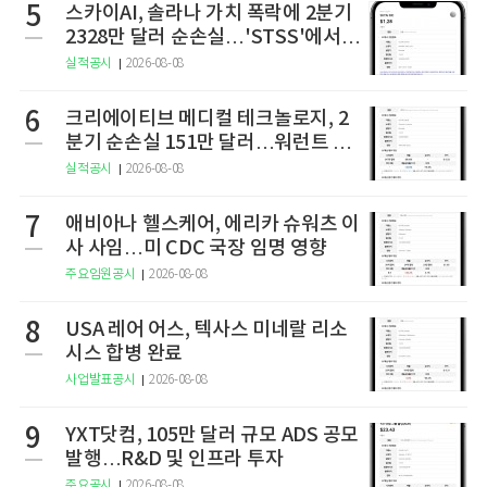
5
스카이AI, 솔라나 가치 폭락에 2분기
2328만 달러 순손실…'STSS'에서
사명·티커 변경 완료
실적공시
2026-08-08
6
크리에이티브 메디컬 테크놀로지, 2
분기 순손실 151만 달러…워런트 행
사로 446만 달러 조달
실적공시
2026-08-08
7
애비아나 헬스케어, 에리카 슈워츠 이
사 사임…미 CDC 국장 임명 영향
주요임원공시
2026-08-08
8
USA 레어 어스, 텍사스 미네랄 리소
시스 합병 완료
사업발표공시
2026-08-08
9
YXT닷컴, 105만 달러 규모 ADS 공모
발행…R&D 및 인프라 투자
주요공시
2026-08-08