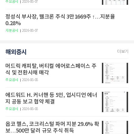
주요공시
2026-08-07
정성식 부사장, 웰크론 주식 3만1669주 ↑…지분율
0.28%
지분공시
2026-08-07
해외증시
더보기
머드릭 캐피탈, 버티컬 에어로스페이스 주
식 및 전환사채 매각
주요공시
2026-08-08
에드워드 H. 커너핸 등 5인, 업시디언 에너
지 공동 보고 협약 체결
주요공시
2026-08-08
옵코 헬스, 코크리스털 파머 지분 29.6% 확
보…500만 달러 규모 주식 취득