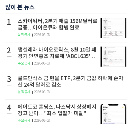
많이 본 뉴스
1
스카이워터, 2분기 매출 156M달러로
급증…아이온큐와 합병 완료
실적공시
2026-08-08
2
앱셀레라 바이오로직스, 8월 10일 폐
경기 안면홍조 치료제 'ABCL635' 임
상 2상 결과 발표
주요공시
2026-08-08
3
골드만삭스 금 현물 ETF, 2분기 금값 하락에 순자
산 24억 달러로 감소
실적공시
2026-08-08
4
에이트코 홀딩스, 나스닥서 상장폐지
경고 받아…"최소 입찰가 미달"
주요공시
2026-08-08