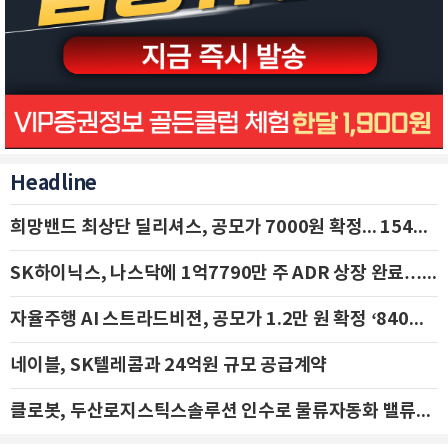
Headline
희망밴드 최상단 딜리셔스, 공모가 7000원 확정... 154억 규모 IPO 돌입
SK하이닉스, 나스닥에 1억7790만 주 ADR 상장 완료…29일 국내 추가 상장
자율주행 AI 스트라드비젼, 공모가 1.2만 원 확정 ‘840억 수혈’
네이블, SK텔레콤과 24억원 규모 공급계약
클로봇, 두산로지스틱스솔루션 인수로 물류자동화 밸류체인 확장 추진 - IBK투자증권