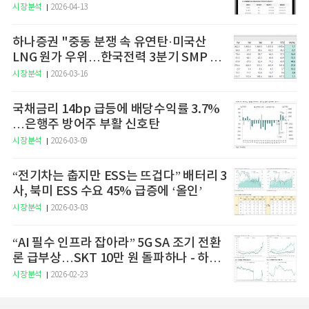
예고
시장분석
2026-04-13
하나증권 "중동 분쟁 속 유연탄·미국산
LNG 원가 우위…한국전력 3분기 SMP 상
승 전망"
시장분석
2026-03-16
국채금리 14bp 급등에 배당수익률 3.7%
…은행주 방어주 부활 신호탄
시장분석
2026-03-09
“전기차는 춥지만 ESS는 뜨겁다” 배터리 3
사, 북미 ESS 수요 45% 급증에 ‘올인’
시장분석
2026-03-03
“AI 필수 인프라 잡아라” 5G SA 조기 전환
론 급부상…SKT 10만 원 돌파하나 - 하나
증권
시장분석
2026-02-23