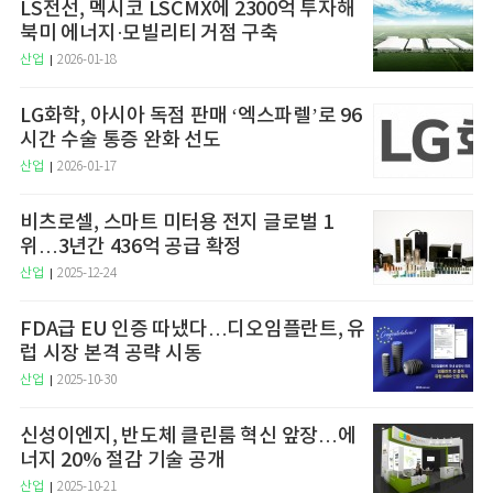
LS전선, 멕시코 LSCMX에 2300억 투자해
북미 에너지·모빌리티 거점 구축
산업
2026-01-18
LG화학, 아시아 독점 판매 ‘엑스파렐’로 96
시간 수술 통증 완화 선도
산업
2026-01-17
비츠로셀, 스마트 미터용 전지 글로벌 1
위…3년간 436억 공급 확정
산업
2025-12-24
FDA급 EU 인증 따냈다…디오임플란트, 유
럽 시장 본격 공략 시동
산업
2025-10-30
신성이엔지, 반도체 클린룸 혁신 앞장…에
너지 20% 절감 기술 공개
산업
2025-10-21