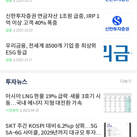
금융
2025-10-21
신한투자증권 연금자산 1조원 급증, IRP 1
억 이상 고객 40% 폭증
금융
2025-10-20
우리금융, 전세계 8500개 기업 중 최상위
ESG 등급
금융
2025-10-17
투자뉴스
더보기
아시아 LNG 현물 19% 급락·새울 3호기 시
동…국내 에너지 지형 대전환 가속
시장분석
2026-04-20
SKT 주간 KOSPI 대비 6.2%p 상회…5G
SA~6G 사이클, 2029년까지 대규모 투자