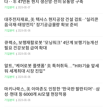
다‥年 47만톤 현지 생산망·전미 유통망 구축
기업분석
2026-08-07
대주전자재료, 美 텍사스 현지공장 건설 검토··'실리콘
음극재·태양전지' 장기공급물량 확보 준비
기업분석
2026-08-06
큐렉소, 보행재활로봇 '모닝워크' 4단계 보행기능개선
필요 건강보험 급여 확대
기업분석
2026-08-06
알트, '케어로봇 플랫폼' 美 특허취득…"HRI기술 앞세
워 세계최대 시장 진입"
기업분석
2026-08-06
마키나락스, 美 아마존도 인정한 '한국판 팔란티어'··삼
성·현대 등 6000개 AI모델 현장적용
기업분석
2026-08-06