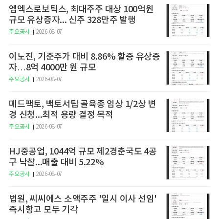
엠엑스로보틱스, 최대주주 대상 100억원
규모 유상증자... 신주 328만주 발행
주요공시
2026-08-07
이노진, 기준주가 대비 8.86% 할증 유상증
자…8억 4000만 원 규모
주요공시
2026-08-07
메드팩토, 백토서팁 골육종 임상 1/2상 변
경 신청...최적 용량 결정 목적
주요공시
2026-08-07
HJ중공업, 1044억 규모 제2경춘국도 4공
구 낙찰...매출 대비 5.22%
주요공시
2026-08-07
법원, 씨씨에스 소액주주 '일시 이사 선임'
즉시항고 모두 기각