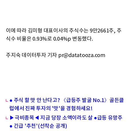
이에 따라 김미형 대표이사의 주식수는 9만2661주, 주
식수 비율은 0.93%로 0.04%p 변동했다.
주지숙 데이터투자 기자 pr@datatooza.com
● 주식 할 맛 안 난다고? 《급등주 발굴 No.1》골든클
럽에서 진짜 투자의 '맛'을 경험하세요!
▶극비종목◀ 지금 당장 소액이라도 살 ●급등 유망주
● 긴급 '추천'(선착순 공개)