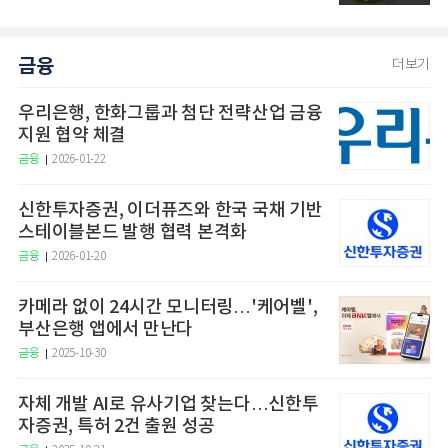
금융
더보기
우리은행, 한화그룹과 첨단 전략산업 금융
지원 협약 체결
금융
2026-01-22
신한투자증권, 이더퓨즈와 한국 국채 기반
스테이블본드 발행 협력 본격화
금융
2026-01-20
카메라 없이 24시간 모니터링…'케어벨',
부산은행 앱에서 만난다
금융
2025-10-30
자체 개발 AI로 유사기업 찾는다…신한투
자증권, 특허 2건 출원 성공