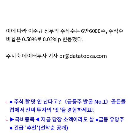
이에 따라 이준규 상무의 주식수는 6만6000주, 주식수
비율은 0.50%로 0.02%p 변동했다.
주지숙 데이터투자 기자 pr@datatooza.com
● 주식 할 맛 안 난다고? 《급등주 발굴 No.1》골든클
럽에서 진짜 투자의 '맛'을 경험하세요!
▶극비종목◀ 지금 당장 소액이라도 살 ●급등 유망주
● 긴급 '추천'(선착순 공개)