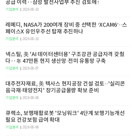
공급 이력‥삼성 발전사업부 추진 검토에↑
기업분석
2026-08-10
레메디, NASA가 200여개 장비 중 선택한 ‘XCAM6’··스
페이스X 유인우주선 탑재 추진하나
기업분석
2026-08-10
넥스틸, 美 'AI 데이터센터용' 구조강관 공급자격 갖췄
다‥年 47만톤 현지 생산망·전미 유통망 구축
기업분석
2026-08-07
대주전자재료, 美 텍사스 현지공장 건설 검토··'실리콘
음극재·태양전지' 장기공급물량 확보 준비
기업분석
2026-08-06
큐렉소, 보행재활로봇 '모닝워크' 4단계 보행기능개선
필요 건강보험 급여 확대
기업분석
2026-08-06