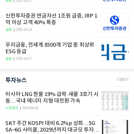
금융
2025-10-21
신한투자증권 연금자산 1조원 급증, IRP 1
억 이상 고객 40% 폭증
금융
2025-10-20
우리금융, 전세계 8500개 기업 중 최상위
ESG 등급
금융
2025-10-17
투자뉴스
더보기
아시아 LNG 현물 19% 급락·새울 3호기 시
동…국내 에너지 지형 대전환 가속
시장분석
2026-04-20
SKT 주간 KOSPI 대비 6.2%p 상회…5G
SA~6G 사이클, 2029년까지 대규모 투자