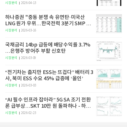
예고
시장분석
2026-04-13
하나증권 "중동 분쟁 속 유연탄·미국산
LNG 원가 우위…한국전력 3분기 SMP 상
승 전망"
시장분석
2026-03-16
국채금리 14bp 급등에 배당수익률 3.7%
…은행주 방어주 부활 신호탄
시장분석
2026-03-09
“전기차는 춥지만 ESS는 뜨겁다” 배터리 3
사, 북미 ESS 수요 45% 급증에 ‘올인’
시장분석
2026-03-03
“AI 필수 인프라 잡아라” 5G SA 조기 전환
론 급부상…SKT 10만 원 돌파하나 - 하나
증권
시장분석
2026-02-23