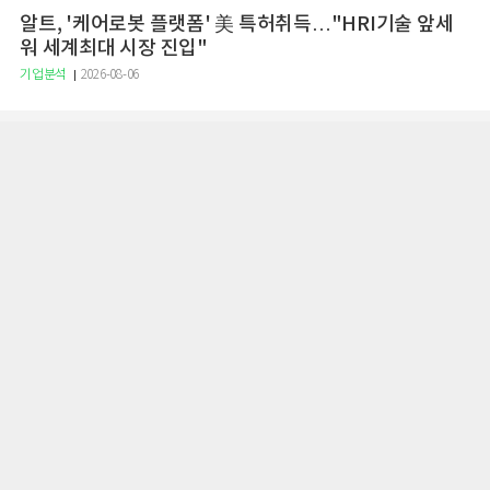
알트, '케어로봇 플랫폼' 美 특허취득…"HRI기술 앞세
워 세계최대 시장 진입"
기업분석
2026-08-06