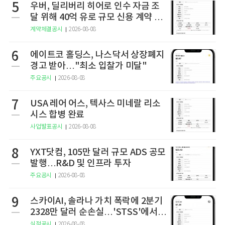
5
우버, 딜리버리 히어로 인수 자금 조
달 위해 40억 유로 규모 신용 계약 체
결
계약체결공시
2026-08-08
6
에이트코 홀딩스, 나스닥서 상장폐지
경고 받아…"최소 입찰가 미달"
주요공시
2026-08-08
7
USA 레어 어스, 텍사스 미네랄 리소
시스 합병 완료
사업발표공시
2026-08-08
8
YXT닷컴, 105만 달러 규모 ADS 공모
발행…R&D 및 인프라 투자
주요공시
2026-08-08
9
스카이AI, 솔라나 가치 폭락에 2분기
2328만 달러 순손실…'STSS'에서
사명·티커 변경 완료
실적공시
2026-08-08