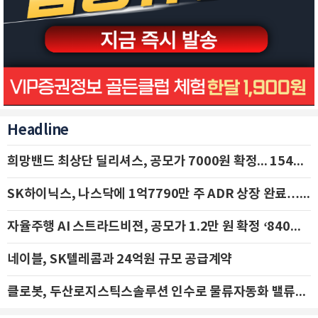
Headline
희망밴드 최상단 딜리셔스, 공모가 7000원 확정... 154억 규모 IPO 돌입
SK하이닉스, 나스닥에 1억7790만 주 ADR 상장 완료…29일 국내 추가 상장
자율주행 AI 스트라드비젼, 공모가 1.2만 원 확정 ‘840억 수혈’
네이블, SK텔레콤과 24억원 규모 공급계약
클로봇, 두산로지스틱스솔루션 인수로 물류자동화 밸류체인 확장 추진 - IBK투자증권