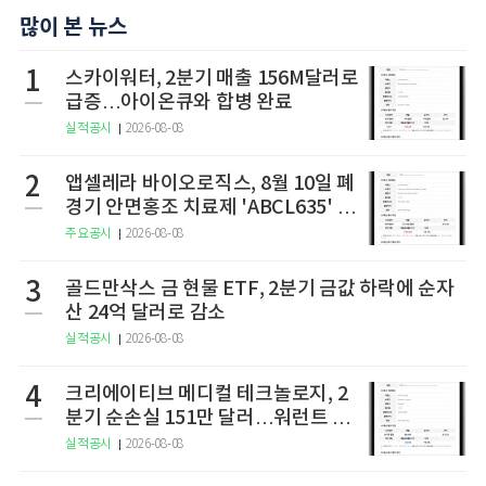
많이 본 뉴스
1
스카이워터, 2분기 매출 156M달러로
급증…아이온큐와 합병 완료
실적공시
2026-08-08
2
앱셀레라 바이오로직스, 8월 10일 폐
경기 안면홍조 치료제 'ABCL635' 임
상 2상 결과 발표
주요공시
2026-08-08
3
골드만삭스 금 현물 ETF, 2분기 금값 하락에 순자
산 24억 달러로 감소
실적공시
2026-08-08
4
크리에이티브 메디컬 테크놀로지, 2
분기 순손실 151만 달러…워런트 행
사로 446만 달러 조달
실적공시
2026-08-08