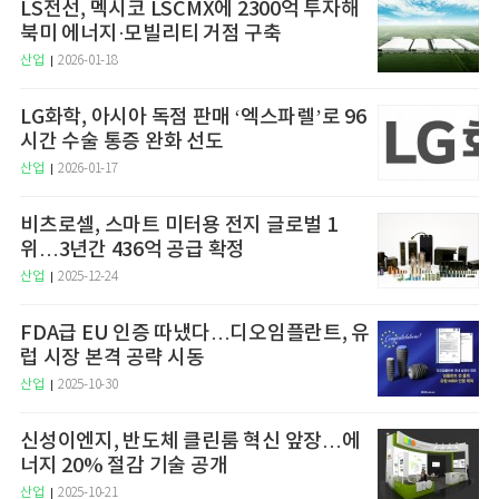
LS전선, 멕시코 LSCMX에 2300억 투자해
북미 에너지·모빌리티 거점 구축
산업
2026-01-18
LG화학, 아시아 독점 판매 ‘엑스파렐’로 96
시간 수술 통증 완화 선도
산업
2026-01-17
비츠로셀, 스마트 미터용 전지 글로벌 1
위…3년간 436억 공급 확정
산업
2025-12-24
FDA급 EU 인증 따냈다…디오임플란트, 유
럽 시장 본격 공략 시동
산업
2025-10-30
신성이엔지, 반도체 클린룸 혁신 앞장…에
너지 20% 절감 기술 공개
산업
2025-10-21