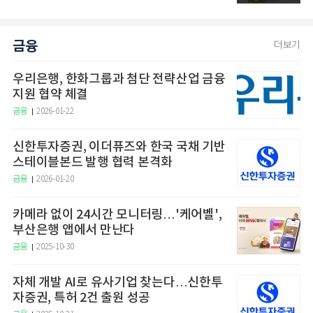
금융
더보기
우리은행, 한화그룹과 첨단 전략산업 금융
지원 협약 체결
금융
2026-01-22
신한투자증권, 이더퓨즈와 한국 국채 기반
스테이블본드 발행 협력 본격화
금융
2026-01-20
카메라 없이 24시간 모니터링…'케어벨',
부산은행 앱에서 만난다
금융
2025-10-30
자체 개발 AI로 유사기업 찾는다…신한투
자증권, 특허 2건 출원 성공