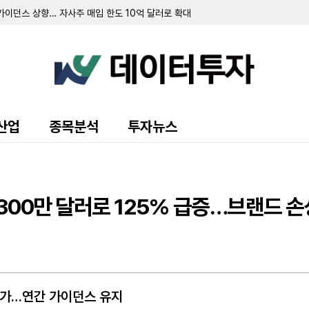
가이던스 상향… 자사주 매입 한도 10억 달러로 확대
대 1345만 주 등록 공시
수주잔고 달성…적자 대폭 축소
 보통주 100만여 주 발행
 "3분기 중 추가 자금 조달 추진"
10만 달러... 전년비 141% 급증
90만 달러…올해 연간 매출 전망치 하향 조정
러로 7% 증가…조정 EBITDA 5800만 달러 기록
한 '블루 아울 크레딧 SLF', 2분기 순투자소득 1586만 달러 기록
산업
종목분석
투자뉴스
비 94%↓
 호실적…연간 전망치 상향
억 8100만 달러로 흑자 전환... 엠독스와 10년 IT 계약 체결
 돌파…뉴 골드 인수 효과 본격화
O 11% 증가…우선주 발행으로 760만 달러 조달
달러 돌파…차기 연도 가이던스도 '강세'
2300만 달러로 125% 급증…브랜드 
증…상반기는 자산 손상으로 적자 전환
 결정…시가배당률 5.0%
6600만 달러... 연간 전망치 상향
기록…전년비 큰 폭 성장
 증가…연간 가이던스 유지