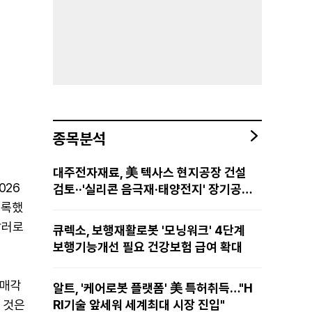
종목분석
대주전자재료, 美 텍사스 현지공장 건설
026
검토··'실리콘 음극재·태양전지' 장기공급
물량 확보 준비
기록했
달러로
큐렉소, 보행재활로봇 '모닝워크' 4단계
보행기능개선 필요 건강보험 급여 확대
 매각
알트, '케어로봇 플랫폼' 美 특허취득…"H
 것은
RI기술 앞세워 세계최대 시장 진입"