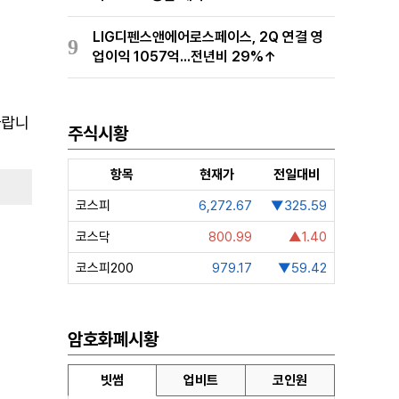
LIG디펜스앤에어로스페이스, 2Q 연결 영
9
업이익 1057억...전년비 29%↑
바랍니
주식시황
항목
현재가
전일대비
코스피
6,272.67
▼325.59
코스닥
800.99
▲1.40
코스피200
979.17
▼59.42
암호화폐시황
빗썸
업비트
코인원