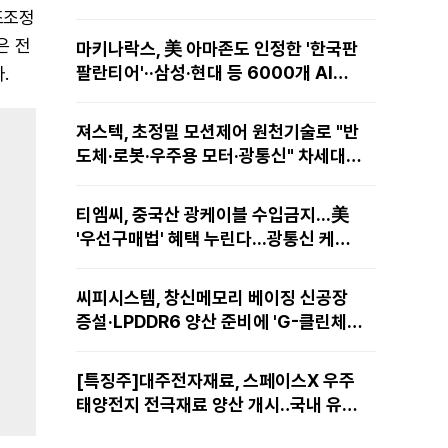
조조정
은 전
마키나락스, 美 아마존도 인정한 '한국판
팔란티어'··삼성·현대 등 6000개 AI모
.
델 현장적용
져스텍, 초정밀 모션제어 원천기술로 "반
도체·로봇·우주용 모터·광통신" 차세대
성장동력 재편
티엠씨, 중국산 광케이블 수입금지...美
'우선구매법' 혜택 누린다...광통신 케이
블 현지 생산
씨피시스템, 창신메모리 베이징 신공장
증설·LPDDR6 양산 준비에 'G-클린체
인' 공급 확대노린다
[특징주]대주전자재료, 스페이스X 우주
태양전지 전극재료 양산 개시‥국내 유일
공급 레코드에 14%↑