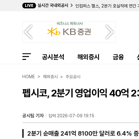
인컴퍼스 헬스, 2분기 호실적에 연간 
실시간 국내외공시
LIVE
메이서리치, OP 유닛 상환용 보통주 최
레드와이어, 2분기 사상 최대 매출·
휠러 리얼 에스테이트, 우선주 교환으로
비즈니스 파트너사
라이브와이어, 더스트 인수 조건 공개…
엑셀러레이트 에너지, 2분기 순이익 50
캐리지 서비시스, 2분기 매출 1억 2
오라이언, 2분기 매출 5억 100만 달
블루 아울 테크놀로지 파이낸스 등이 출자
공시분석
해외증시
금융
이수앱지스, 2Q 영업이익 4억...전년
호스트 호텔스, 월드컵 특수에 2분기
리버티 라틴 아메리카, 2분기 영업이익 1
HOME > 해외증시 > 주요공시
쾨르 마이닝, 2분기 매출 10억 달러
UMH 프라퍼티스, 2분기 정규화 FF
CACI 인터내셔널, 연간 매출 96억 
펩시코, 2분기 영업이익 40억 
링 에너지, 2분기 순이익 214% 급
웹젠, 165억원 규모 비과세 특별배당
노밴타, 2분기 매출 10% 증가한 2억 
매큐언, 2분기 순이익 960만 달러 
공시팀 기자
입력 2026-07-09 19:15
2분기 순매출 241억 8100만 달러로 6.4%