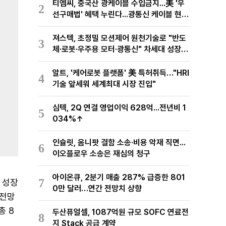
티엠씨, 중국산 광케이블 수입금지...美 '우
2
선구매법' 혜택 누린다...광통신 케이블 현지
생산
져스텍, 초정밀 모션제어 원천기술로 "반도
3
체·로봇·우주용 모터·광통신" 차세대 성장동
력 재편
알트, '케어로봇 플랫폼' 美 특허취득…"HRI
4
기술 앞세워 세계최대 시장 진입"
심텍, 2Q 연결 영업이익 628억...전년비 1
5
034%↑
인슐릿, 옴니팟 결함 소송·비용 악재 직면...
6
이오플로우 소송은 재심의 청구
아이온큐, 2분기 매출 287% 급증한 801
7
 성장
0만 달러…연간 전망치 상향
 전망
총 8
두산퓨얼셀, 1087억원 규모 SOFC 연료전
8
지 Stack 공급 계약