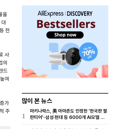
율을
 대
등 전
료 사
사업의
브랜드
 높여
많이 본 뉴스
 증가
적 주
마키나락스, 美 아마존도 인정한 '한국판 팔
1
란티어'··삼성·현대 등 6000개 AI모델 현
장적용