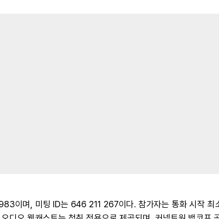
83이며, 미팅 ID는 646 211 267이다. 참가자는 통화 시작 최
한 오디오 웹캐스트는 청취 전용으로 제공되며, 커넥트원 뱅코프 