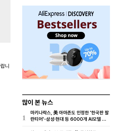
바랍니
많이 본 뉴스
마키나락스, 美 아마존도 인정한 '한국판 팔
1
란티어'··삼성·현대 등 6000개 AI모델 현
장적용