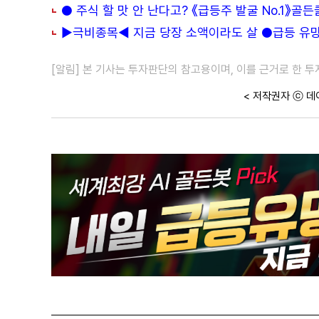
● 주식 할 맛 안 난다고? 《급등주 발굴 No.1》골
▶극비종목◀ 지금 당장 소액이라도 살 ●급등 유망주
[알림] 본 기사는 투자판단의 참고용이며, 이를 근거로 한 
< 저작권자 ⓒ 데