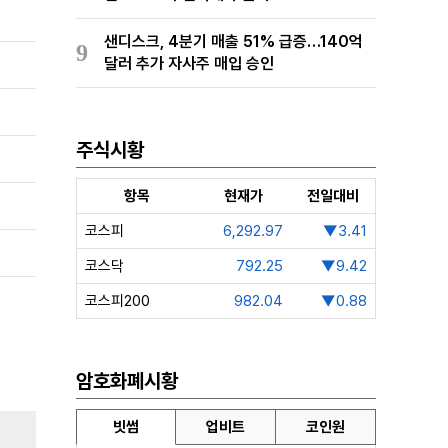
샌디스크, 4분기 매출 51% 급증…140억
9
달러 추가 자사주 매입 승인
주식시황
항목
현재가
전일대비
코스피
6,292.97
▼3.41
코스닥
792.25
▼9.42
코스피200
982.04
▼0.88
암호화폐시황
빗썸
업비트
코인원