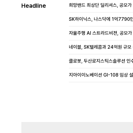
Headline
희망밴드 최상단 딜리셔스, 공모가 70
SK하이닉스, 나스닥에 1억7790만
자율주행 AI 스트라드비젼, 공모가 1
네이블, SK텔레콤과 24억원 규모
클로봇, 두산로지스틱스솔루션 인수
지아이이노베이션 GI-108 임상 설