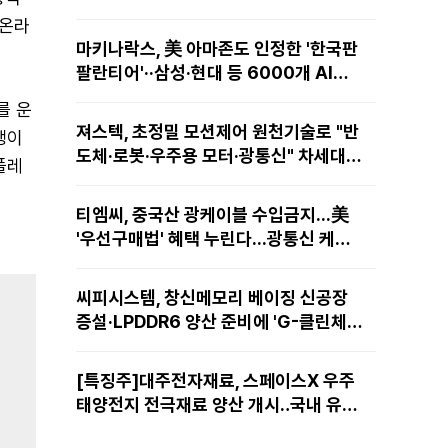
 온라
마키나락스, 美 아마존도 인정한 '한국판
팔란티어'··삼성·현대 등 6000개 AI모
델 현장적용
를 운
져스텍, 초정밀 모션제어 원천기술로 "반
행이
도체·로봇·우주용 모터·광통신" 차세대
플레
성장동력 재편
티엠씨, 중국산 광케이블 수입금지...美
'우선구매법' 혜택 누린다...광통신 케이
블 현지 생산
씨피시스템, 창신메모리 베이징 신공장
증설·LPDDR6 양산 준비에 'G-클린체
인' 공급 확대노린다
[특징주]대주전자재료, 스페이스X 우주
태양전지 전극재료 양산 개시‥국내 유일
공급 레코드에 14%↑