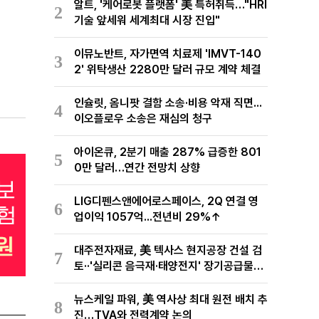
알트, '케어로봇 플랫폼' 美 특허취득…"HRI
2
기술 앞세워 세계최대 시장 진입"
이뮤노반트, 자가면역 치료제 'IMVT-140
3
2' 위탁생산 2280만 달러 규모 계약 체결
인슐릿, 옴니팟 결함 소송·비용 악재 직면...
4
이오플로우 소송은 재심의 청구
아이온큐, 2분기 매출 287% 급증한 801
5
0만 달러…연간 전망치 상향
LIG디펜스앤에어로스페이스, 2Q 연결 영
6
업이익 1057억...전년비 29%↑
대주전자재료, 美 텍사스 현지공장 건설 검
7
토··'실리콘 음극재·태양전지' 장기공급물량
확보 준비
뉴스케일 파워, 美 역사상 최대 원전 배치 추
8
진…TVA와 전력계약 논의