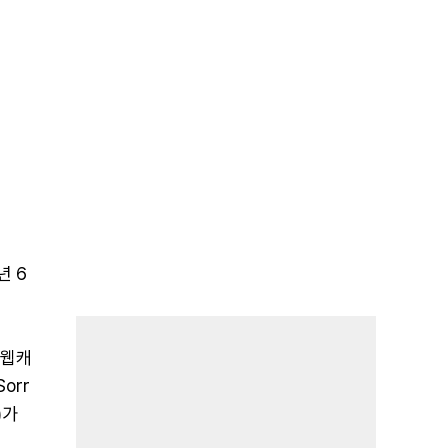
년 6
 웹캐
orr
)가