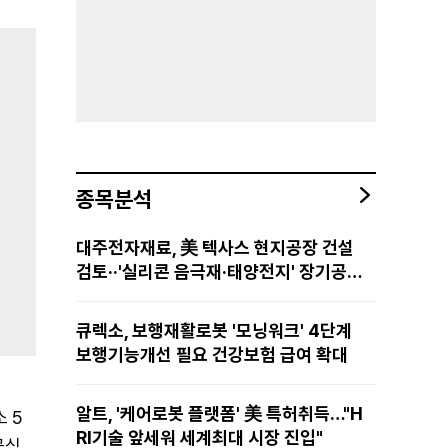
종목분석
대주전자재료, 美 텍사스 현지공장 건설
검토··'실리콘 음극재·태양전지' 장기공급
물량 확보 준비
큐렉소, 보행재활로봇 '모닝워크' 4단계
보행기능개선 필요 건강보험 급여 확대
알트, '케어로봇 플랫폼' 美 특허취득…"H
소 5
RI기술 앞세워 세계최대 시장 진입"
공식