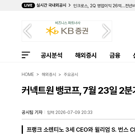
실시간 국내외공시
LIVE
강중근 대표이사, 모다이노칩 주식 5만
하성용 대표이사, 에어레인 주식 1만주
GS리테일, 2Q 연결 영업이익 1094
비즈니스 파트너사
김주환 대표이사, 힘스 주식 1만4356
파미셀, 두산과 78억원 규모 전자재
안철수, 안랩 주식 2만8000주 ↑…지
더즌, 2Q 연결 영업이익 36억...전년
더즌, 2Q 영업이익 41억...전년비 2
공시분석
해외증시
금융
송한규 사내이사, 에쓰씨엔지니어링 주식
롯데쇼핑, 2Q 연결 영업이익 899억.
NAVER, 2Q 영업이익 4390억...
NAVER, 2Q 연결 영업이익 5203억.
HOME > 해외증시 > 주요공시
패트릭 순시옹 박사, 이뮤니티바이오 지
하이퍼스케일 데이터 등 공동 보고자, 
커넥트원 뱅코프, 7월 23일 2분
HLB테라퓨틱스, 111억원 규모 출자
HLB테라퓨틱스, 50억 규모 CB 만기
남광토건, 488억 규모 고양창릉 공공
GS건설, 4082억원 규모 사직3구
공시팀 기자
입력 2026-07-09 20:33
프랭크 소렌티노 3세 CEO와 윌리엄 S. 번스 C