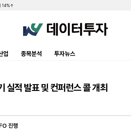
1600주 ↑…지분율 0.51%
 ↑…지분율 16.91%
억...전년비 27%↑
주 ↑…지분율 10.75%
료용 소재 공급계약
분율 17.42%
비 17%↑
7%↑
산업
종목분석
투자뉴스
 1만주 ↑…지분율 0.11%
..전년비 121%↑
전년비 10%↓
..전년비 -0.25%↓
분 64.8% 보유 보고
YY 그룹 홀딩스 지분 4.7%로 축소…5% 미만으로 내려가며 공시 의무 종료
기 실적 발표 및 컨퍼런스 콜 개최
전환 유상증자... 최대주주 에이치엘비 대상
전 취득... 최대주주 풋옵션 행사 영향
주택사업 우선협상대상자 낙점... 매출 대비 13.6%
역 재개발정비사업 계약
FO 진행