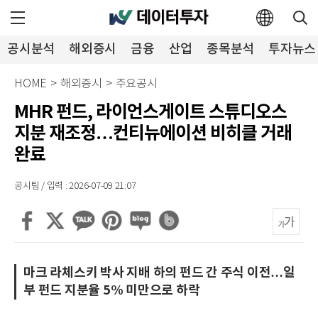
공시분석
해외증시
금융
산업
종목분석
투자뉴스
HOME
>
해외증시
>
주요공시
MHR 펀드, 라이언스게이트 스튜디오스
지분 재조정…컨티뉴에이션 비히클 거래
완료
공시팀 / 입력 : 2026-07-09 21:07
마크 라체스키 박사 지배 하의 펀드 간 주식 이전…일
부 펀드 지분율 5% 미만으로 하락