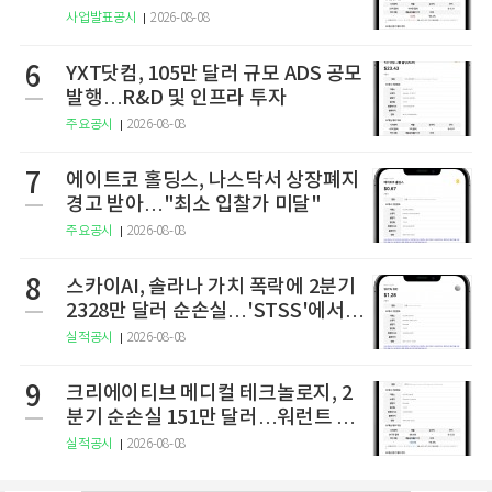
사업발표공시
2026-08-08
6
YXT닷컴, 105만 달러 규모 ADS 공모
발행…R&D 및 인프라 투자
주요공시
2026-08-08
7
에이트코 홀딩스, 나스닥서 상장폐지
경고 받아…"최소 입찰가 미달"
주요공시
2026-08-08
8
스카이AI, 솔라나 가치 폭락에 2분기
2328만 달러 순손실…'STSS'에서
사명·티커 변경 완료
실적공시
2026-08-08
9
크리에이티브 메디컬 테크놀로지, 2
분기 순손실 151만 달러…워런트 행
사로 446만 달러 조달
실적공시
2026-08-08