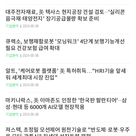
대주전자재료, 美 텍사스 현지공장 건설 검토··'실리콘
음극재·태양전지' 장기공급물량 확보 준비
기업분석
2026-08-06
큐렉소, 보행재활로봇 '모닝워크' 4단계 보행기능개선
필요 건강보험 급여 확대
기업분석
2026-08-06
알트, '케어로봇 플랫폼' 美 특허취득…"HRI기술 앞세
워 세계최대 시장 진입"
기업분석
2026-08-06
마키나락스, 美 아마존도 인정한 '한국판 팔란티어'··삼
성·현대 등 6000개 AI모델 현장적용
기업분석
2026-08-06
져스텍, 초정밀 모션제어 원천기술로 "반도체·로봇·우주