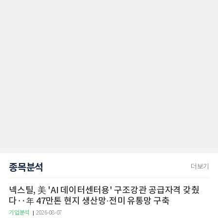
종목분석
더보기
넥스틸, 美 'AI 데이터센터용' 구조강관 공급자격 갖췄
다‥年 47만톤 현지 생산망·전미 유통망 구축
기업분석
2026-08-07