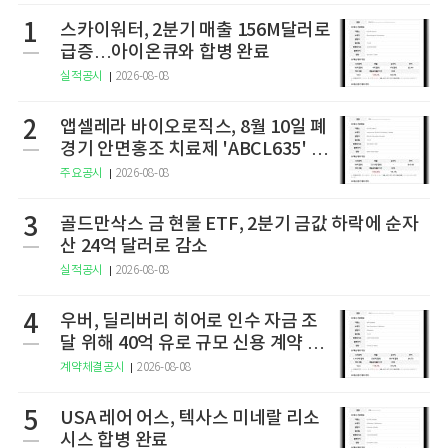
1
스카이워터, 2분기 매출 156M달러로
급증…아이온큐와 합병 완료
실적공시
2026-08-08
2
앱셀레라 바이오로직스, 8월 10일 폐
경기 안면홍조 치료제 'ABCL635' 임
상 2상 결과 발표
주요공시
2026-08-08
3
골드만삭스 금 현물 ETF, 2분기 금값 하락에 순자
산 24억 달러로 감소
실적공시
2026-08-08
4
우버, 딜리버리 히어로 인수 자금 조
달 위해 40억 유로 규모 신용 계약 체
결
계약체결공시
2026-08-08
5
USA 레어 어스, 텍사스 미네랄 리소
시스 합병 완료