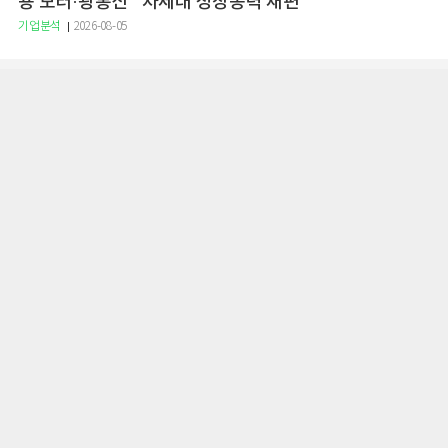
용 모터·광통신" 차세대 성장동력 재편
기업분석
2026-08-05