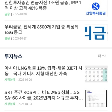
신한투자증권 연금자산 1조원 급증, IRP 1
억 이상 고객 40% 폭증
금융
2025-10-20
우리금융, 전세계 8500개 기업 중 최상위
ESG 등급
금융
2025-10-17
투자뉴스
더보기
아시아 LNG 현물 19% 급락·새울 3호기 시
동…국내 에너지 지형 대전환 가속
시장분석
2026-04-20
SKT 주간 KOSPI 대비 6.2%p 상회…5G
SA~6G 사이클, 2029년까지 대규모 투자
예고
시장분석
2026-04-13