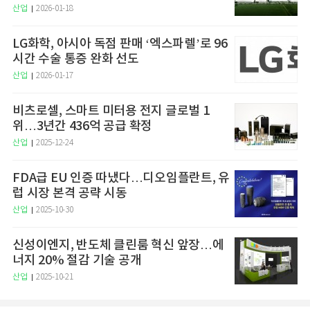
산업
2026-01-18
LG화학, 아시아 독점 판매 ‘엑스파렐’로 96
시간 수술 통증 완화 선도
산업
2026-01-17
비츠로셀, 스마트 미터용 전지 글로벌 1
위…3년간 436억 공급 확정
산업
2025-12-24
FDA급 EU 인증 따냈다…디오임플란트, 유
럽 시장 본격 공략 시동
산업
2025-10-30
신성이엔지, 반도체 클린룸 혁신 앞장…에
너지 20% 절감 기술 공개
산업
2025-10-21