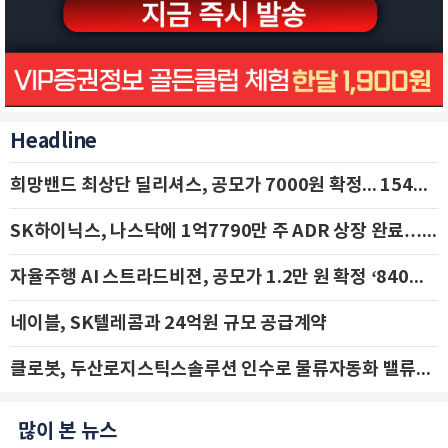
Headline
희망밴드 최상단 딜리셔스, 공모가 7000원 확정... 154억 규모 IPO 돌입
SK하이닉스, 나스닥에 1억7790만 주 ADR 상장 완료…29일 국내 추가 상장
자율주행 AI 스트라드비젼, 공모가 1.2만 원 확정 ‘840억 수혈’
네이블, SK텔레콤과 24억원 규모 공급계약
클로봇, 두산로지스틱스솔루션 인수로 물류자동화 밸류체인 확장 추진 - IBK투자증권
많이 본 뉴스