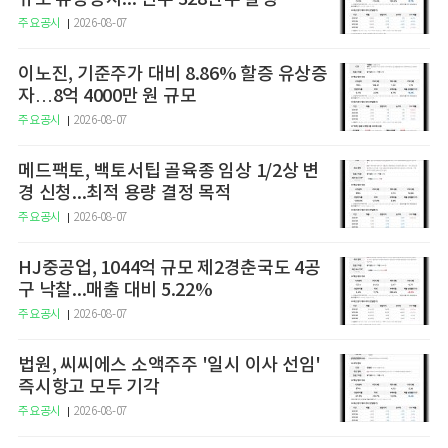
주요공시
2026-08-07
이노진, 기준주가 대비 8.86% 할증 유상증
자…8억 4000만 원 규모
주요공시
2026-08-07
메드팩토, 백토서팁 골육종 임상 1/2상 변
경 신청...최적 용량 결정 목적
주요공시
2026-08-07
HJ중공업, 1044억 규모 제2경춘국도 4공
구 낙찰...매출 대비 5.22%
주요공시
2026-08-07
법원, 씨씨에스 소액주주 '일시 이사 선임'
즉시항고 모두 기각
주요공시
2026-08-07