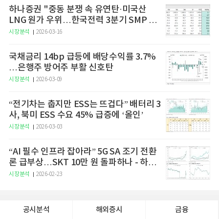
하나증권 "중동 분쟁 속 유연탄·미국산
LNG 원가 우위…한국전력 3분기 SMP 상
승 전망"
시장분석
2026-03-16
국채금리 14bp 급등에 배당수익률 3.7%
…은행주 방어주 부활 신호탄
시장분석
2026-03-09
“전기차는 춥지만 ESS는 뜨겁다” 배터리 3
사, 북미 ESS 수요 45% 급증에 ‘올인’
시장분석
2026-03-03
“AI 필수 인프라 잡아라” 5G SA 조기 전환
론 급부상…SKT 10만 원 돌파하나 - 하나
증권
시장분석
2026-02-23
공시분석
해외증시
금융