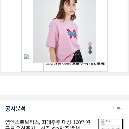
공시분석
더보기
엠엑스로보틱스, 최대주주 대상 100억원
규모 유상증자... 신주 328만주 발행