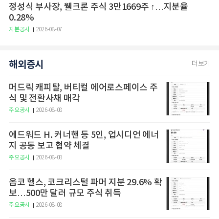
정성식 부사장, 웰크론 주식 3만1669주 ↑…지분율
0.28%
지분공시
2026-08-07
해외증시
더보기
머드릭 캐피탈, 버티컬 에어로스페이스 주
식 및 전환사채 매각
주요공시
2026-08-08
에드워드 H. 커너핸 등 5인, 업시디언 에너
지 공동 보고 협약 체결
주요공시
2026-08-08
옵코 헬스, 코크리스털 파머 지분 29.6% 확
보…500만 달러 규모 주식 취득
주요공시
2026-08-08