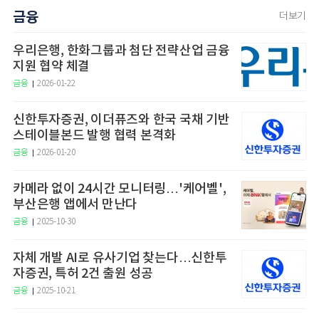
금융
더보기
우리은행, 한화그룹과 첨단 전략산업 금융
지원 협약 체결
금융
2026-01-22
신한투자증권, 이더퓨즈와 한국 국채 기반
스테이블본드 발행 협력 본격화
금융
2026-01-20
카메라 없이 24시간 모니터링…'케어벨',
부산은행 앱에서 만난다
금융
2025-10-30
자체 개발 AI로 유사기업 찾는다…신한투
자증권, 특허 2건 출원 성공
금융
2025-10-21