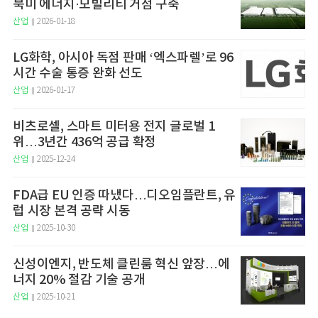
북미 에너지·모빌리티 거점 구축
산업
2026-01-18
LG화학, 아시아 독점 판매 ‘엑스파렐’로 96
시간 수술 통증 완화 선도
산업
2026-01-17
비츠로셀, 스마트 미터용 전지 글로벌 1
위…3년간 436억 공급 확정
산업
2025-12-24
FDA급 EU 인증 따냈다…디오임플란트, 유
럽 시장 본격 공략 시동
산업
2025-10-30
신성이엔지, 반도체 클린룸 혁신 앞장…에
너지 20% 절감 기술 공개
산업
2025-10-21