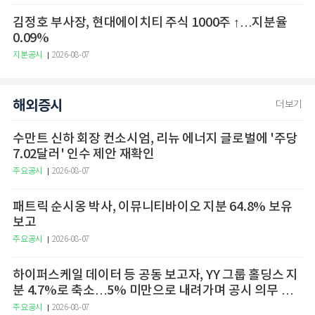
김정호 부사장, 현대에이치티 주식 1000주 ↑…지분율
0.09%
지분공시
2026-08-07
해외증시
더보기
수만트 신하 회장 컨소시엄, 리뉴 에너지 글로벌에 '주당
7.02달러' 인수 제안 재확인
주요공시
2026-08-07
패트릭 순시옹 박사, 이뮤니티바이오 지분 64.8% 보유
보고
주요공시
2026-08-07
하이퍼스케일 데이터 등 공동 보고자, YY 그룹 홀딩스 지
분 4.7%로 축소…5% 미만으로 내려가며 공시 의무 종
료
주요공시
2026-08-07