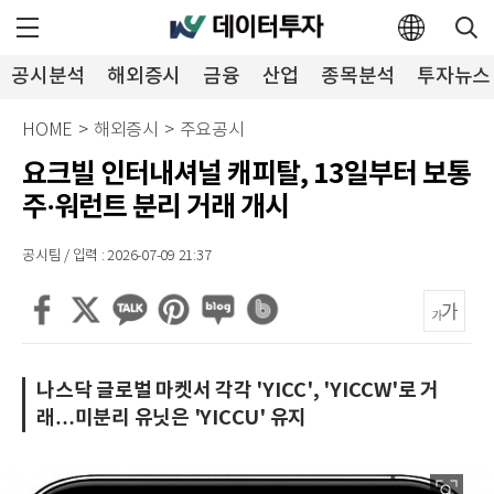
공시분석
해외증시
금융
산업
종목분석
투자뉴스
HOME
>
해외증시
>
주요공시
요크빌 인터내셔널 캐피탈, 13일부터 보통
주·워런트 분리 거래 개시
공시팀 / 입력 : 2026-07-09 21:37
나스닥 글로벌 마켓서 각각 'YICC', 'YICCW'로 거
래…미분리 유닛은 'YICCU' 유지