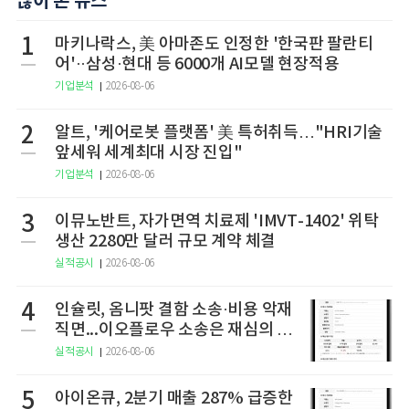
많이 본 뉴스
1
마키나락스, 美 아마존도 인정한 '한국판 팔란티
어'··삼성·현대 등 6000개 AI모델 현장적용
기업분석
2026-08-06
2
알트, '케어로봇 플랫폼' 美 특허취득…"HRI기술
앞세워 세계최대 시장 진입"
기업분석
2026-08-06
3
이뮤노반트, 자가면역 치료제 'IMVT-1402' 위탁
생산 2280만 달러 규모 계약 체결
실적공시
2026-08-06
4
인슐릿, 옴니팟 결함 소송·비용 악재
직면...이오플로우 소송은 재심의 청
구
실적공시
2026-08-06
5
아이온큐, 2분기 매출 287% 급증한