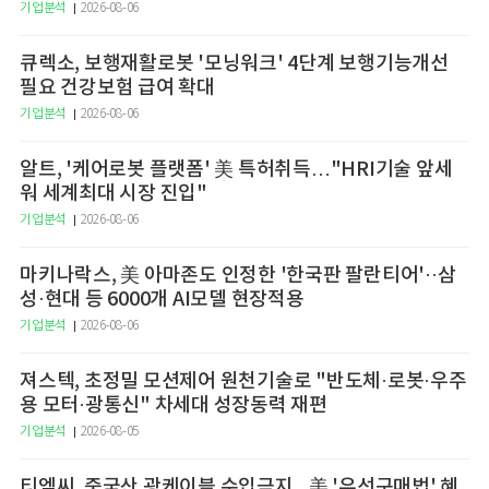
기업분석
2026-08-06
큐렉소, 보행재활로봇 '모닝워크' 4단계 보행기능개선
필요 건강보험 급여 확대
기업분석
2026-08-06
알트, '케어로봇 플랫폼' 美 특허취득…"HRI기술 앞세
워 세계최대 시장 진입"
기업분석
2026-08-06
마키나락스, 美 아마존도 인정한 '한국판 팔란티어'··삼
성·현대 등 6000개 AI모델 현장적용
기업분석
2026-08-06
져스텍, 초정밀 모션제어 원천기술로 "반도체·로봇·우주
용 모터·광통신" 차세대 성장동력 재편
기업분석
2026-08-05
티엠씨, 중국산 광케이블 수입금지...美 '우선구매법' 혜