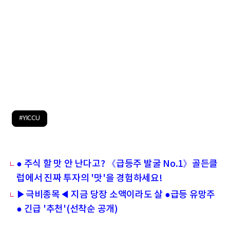
#YICCU
● 주식 할 맛 안 난다고? 《급등주 발굴 No.1》골든클
럽에서 진짜 투자의 '맛'을 경험하세요!
▶극비종목◀ 지금 당장 소액이라도 살 ●급등 유망주
● 긴급 '추천'(선착순 공개)