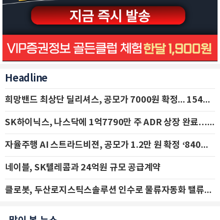
Headline
희망밴드 최상단 딜리셔스, 공모가 7000원 확정... 154억 규모 IPO 돌입
SK하이닉스, 나스닥에 1억7790만 주 ADR 상장 완료…29일 국내 추가 상장
자율주행 AI 스트라드비젼, 공모가 1.2만 원 확정 ‘840억 수혈’
네이블, SK텔레콤과 24억원 규모 공급계약
클로봇, 두산로지스틱스솔루션 인수로 물류자동화 밸류체인 확장 추진 - IBK투자증권