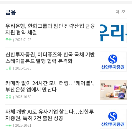
금융
더보기
우리은행, 한화그룹과 첨단 전략산업 금융
지원 협약 체결
금융
2026-01-22
신한투자증권, 이더퓨즈와 한국 국채 기반
스테이블본드 발행 협력 본격화
금융
2026-01-20
카메라 없이 24시간 모니터링…'케어벨',
부산은행 앱에서 만난다
금융
2025-10-30
자체 개발 AI로 유사기업 찾는다…신한투
자증권, 특허 2건 출원 성공
금융
2025-10-21