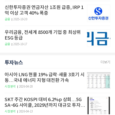
신한투자증권 연금자산 1조원 급증, IRP 1
억 이상 고객 40% 폭증
금융
2025-10-20
우리금융, 전세계 8500개 기업 중 최상위
ESG 등급
금융
2025-10-17
투자뉴스
더보기
아시아 LNG 현물 19% 급락·새울 3호기 시
동…국내 에너지 지형 대전환 가속
시장분석
2026-04-20
SKT 주간 KOSPI 대비 6.2%p 상회…5G
SA~6G 사이클, 2029년까지 대규모 투자
예고
시장분석
2026-04-13