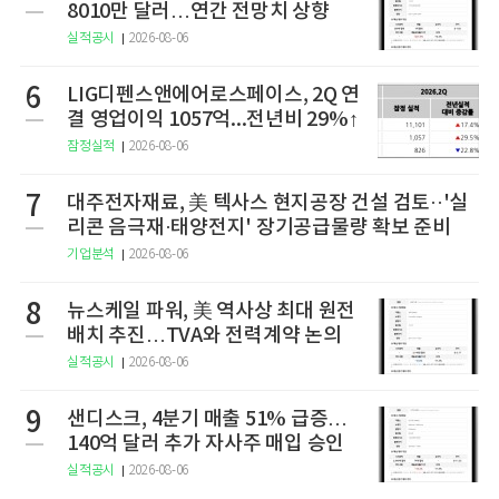
8010만 달러…연간 전망치 상향
실적공시
2026-08-06
6
LIG디펜스앤에어로스페이스, 2Q 연
결 영업이익 1057억...전년비 29%↑
잠정실적
2026-08-06
7
대주전자재료, 美 텍사스 현지공장 건설 검토··'실
리콘 음극재·태양전지' 장기공급물량 확보 준비
기업분석
2026-08-06
8
뉴스케일 파워, 美 역사상 최대 원전
배치 추진…TVA와 전력계약 논의
실적공시
2026-08-06
9
샌디스크, 4분기 매출 51% 급증…
140억 달러 추가 자사주 매입 승인
실적공시
2026-08-06