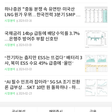
하나증권 "중동 분쟁 속 유연탄·미국산
LNG 원가 우위…한국전력 3분기 SMP 상
승 전망"
시장분석
2026-03-16
국채금리 14bp 급등에 배당수익률 3.7%
…은행주 방어주 부활 신호탄
시장분석
2026-03-09
“전기차는 춥지만 ESS는 뜨겁다” 배터리 3
사, 북미 ESS 수요 45% 급증에 ‘올인’
시장분석
2026-03-03
“AI 필수 인프라 잡아라” 5G SA 조기 전환
론 급부상…SKT 10만 원 돌파하나 - 하나
증권
시장분석
2026-02-23
공시분석
해외증시
금융