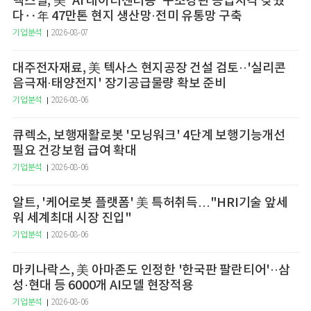
넥스틸, 美 'AI 데이터센터용' 구조강관 공급자격 갖췄
다‥年 47만톤 현지 생산망·전미 유통망 구축
기업분석
2026-08-07
대주전자재료, 美 텍사스 현지공장 건설 검토··'실리콘
음극재·태양전지' 장기공급물량 확보 준비
기업분석
2026-08-06
큐렉소, 보행재활로봇 '모닝워크' 4단계 보행기능개선
필요 건강보험 급여 확대
기업분석
2026-08-06
알트, '케어로봇 플랫폼' 美 특허취득…"HRI기술 앞세
워 세계최대 시장 진입"
기업분석
2026-08-06
마키나락스, 美 아마존도 인정한 '한국판 팔란티어'··삼
성·현대 등 6000개 AI모델 현장적용
기업분석
2026-08-06