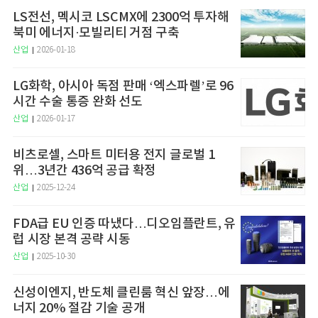
LS전선, 멕시코 LSCMX에 2300억 투자해
북미 에너지·모빌리티 거점 구축
산업
2026-01-18
LG화학, 아시아 독점 판매 ‘엑스파렐’로 96
시간 수술 통증 완화 선도
산업
2026-01-17
비츠로셀, 스마트 미터용 전지 글로벌 1
위…3년간 436억 공급 확정
산업
2025-12-24
FDA급 EU 인증 따냈다…디오임플란트, 유
럽 시장 본격 공략 시동
산업
2025-10-30
신성이엔지, 반도체 클린룸 혁신 앞장…에
너지 20% 절감 기술 공개