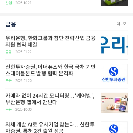
산업
2025-10-21
금융
더보기
우리은행, 한화그룹과 첨단 전략산업 금융
지원 협약 체결
금융
2026-01-22
신한투자증권, 이더퓨즈와 한국 국채 기반
스테이블본드 발행 협력 본격화
금융
2026-01-20
카메라 없이 24시간 모니터링…'케어벨',
부산은행 앱에서 만난다
금융
2025-10-30
자체 개발 AI로 유사기업 찾는다…신한투
자증권, 특허 2건 출원 성공