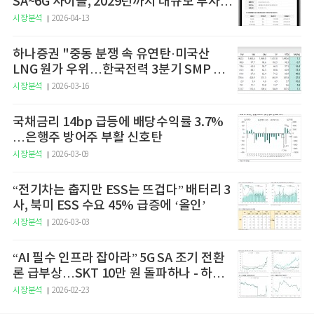
SA~6G 사이클, 2029년까지 대규모 투자
예고
시장분석
2026-04-13
하나증권 "중동 분쟁 속 유연탄·미국산
LNG 원가 우위…한국전력 3분기 SMP 상
승 전망"
시장분석
2026-03-16
국채금리 14bp 급등에 배당수익률 3.7%
…은행주 방어주 부활 신호탄
시장분석
2026-03-09
“전기차는 춥지만 ESS는 뜨겁다” 배터리 3
사, 북미 ESS 수요 45% 급증에 ‘올인’
시장분석
2026-03-03
“AI 필수 인프라 잡아라” 5G SA 조기 전환
론 급부상…SKT 10만 원 돌파하나 - 하나
증권
시장분석
2026-02-23