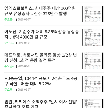
엠엑스로보틱스, 최대주주 대상 100억원
규모 유상증자... 신주 328만주 발행
주요공시
2026-08-07
이노진, 기준주가 대비 8.86% 할증 유상증
자…8억 4000만 원 규모
주요공시
2026-08-07
메드팩토, 백토서팁 골육종 임상 1/2상 변
경 신청...최적 용량 결정 목적
주요공시
2026-08-07
HJ중공업, 1044억 규모 제2경춘국도 4공
구 낙찰...매출 대비 5.22%
주요공시
2026-08-07
법원, 씨씨에스 소액주주 '일시 이사 선임'
즉시항고 모두 기각