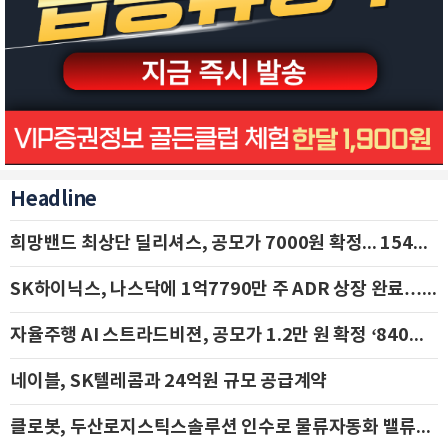
Headline
희망밴드 최상단 딜리셔스, 공모가 7000원 확정... 154억 규모 IPO 돌입
SK하이닉스, 나스닥에 1억7790만 주 ADR 상장 완료…29일 국내 추가 상장
자율주행 AI 스트라드비젼, 공모가 1.2만 원 확정 ‘840억 수혈’
네이블, SK텔레콤과 24억원 규모 공급계약
클로봇, 두산로지스틱스솔루션 인수로 물류자동화 밸류체인 확장 추진 - IBK투자증권