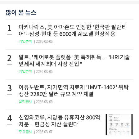
많이 본 뉴스
1
마키나락스, 美 아마존도 인정한 '한국판 팔란티
어'··삼성·현대 등 6000개 AI모델 현장적용
기업분석
2026-08-06
2
알트, '케어로봇 플랫폼' 美 특허취득…"HRI기술
앞세워 세계최대 시장 진입"
기업분석
2026-08-06
3
이뮤노반트, 자가면역 치료제 'IMVT-1402' 위탁
생산 2280만 달러 규모 계약 체결
실적공시
2026-08-06
4
신영와코루, 사당동 유휴자산 800억
처분…현금성 자산 늘린다
주요공시
2026-08-07