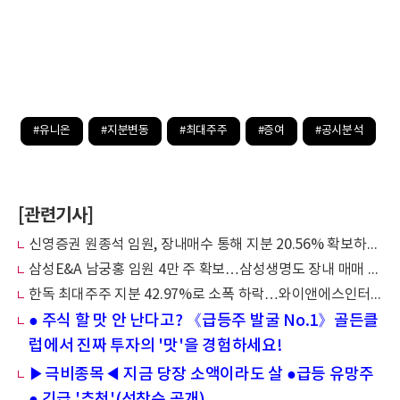
#유니온
#지분변동
#최대주주
#증여
#공시분석
[관련기사]
신영증권 원종석 임원, 장내매수 통해 지분 20.56% 확보하며 지배력 강화
삼성E&A 남궁홍 임원 4만 주 확보…삼성생명도 장내 매매 가세
한독 최대주주 지분 42.97%로 소폭 하락…와이앤에스인터내셔날 5만 6676주 추가 확보
● 주식 할 맛 안 난다고? 《급등주 발굴 No.1》골든클
럽에서 진짜 투자의 '맛'을 경험하세요!
▶극비종목◀ 지금 당장 소액이라도 살 ●급등 유망주
● 긴급 '추천'(선착순 공개)