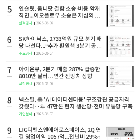
5
인슐릿, 옴니팟 결함 소송·비용 악재
직면...이오플로우 소송은 재심의 청
구
실적공시
2026-08-06
6
SK하이닉스, 2733억원 규모 분기 배
당 나선다...“추가 환원책 3분기 공
개”
주요공시
2026-08-07
7
아이온큐, 2분기 매출 287% 급증한
8010만 달러…연간 전망치 상향
실적공시
2026-08-06
8
넥스틸, 美 'AI 데이터센터용' 구조강관 공급자격
갖췄다‥年 47만톤 현지 생산망·전미 유통망 구축
기업분석
2026-08-07
9
LIG디펜스앤에어로스페이스, 2Q 연
결 영업이익 1057억...전년비 29%↑