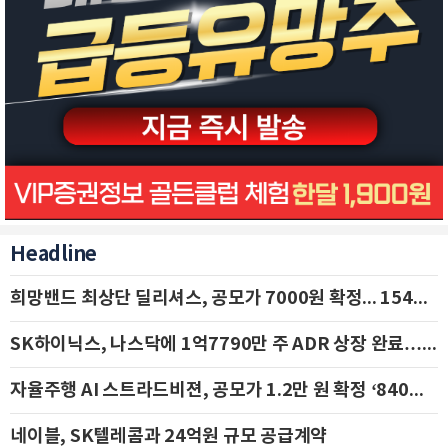
Headline
희망밴드 최상단 딜리셔스, 공모가 7000원 확정... 154억 규모 IPO 돌입
SK하이닉스, 나스닥에 1억7790만 주 ADR 상장 완료…29일 국내 추가 상장
자율주행 AI 스트라드비젼, 공모가 1.2만 원 확정 ‘840억 수혈’
네이블, SK텔레콤과 24억원 규모 공급계약