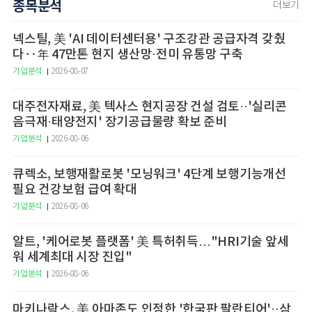
종목분석
더보기
넥스틸, 美 'AI 데이터센터용' 구조강관 공급자격 갖췄
다‥年 47만톤 현지 생산망·전미 유통망 구축
기업분석
2026-08-07
대주전자재료, 美 텍사스 현지공장 건설 검토··'실리콘
음극재·태양전지' 장기공급물량 확보 준비
기업분석
2026-08-06
큐렉소, 보행재활로봇 '모닝워크' 4단계 보행기능개선
필요 건강보험 급여 확대
기업분석
2026-08-06
알트, '케어로봇 플랫폼' 美 특허취득…"HRI기술 앞세
워 세계최대 시장 진입"
기업분석
2026-08-06
마키나락스, 美 아마존도 인정한 '한국판 팔란티어'··삼