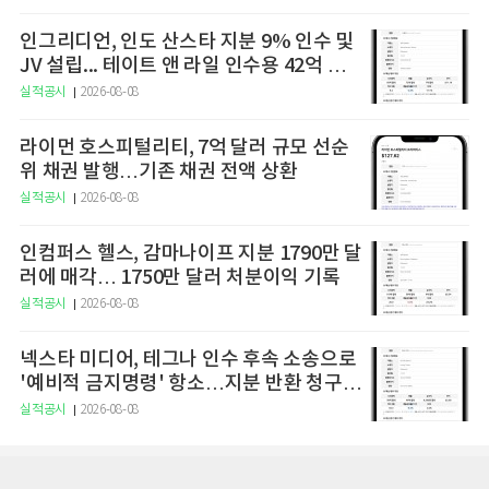
인그리디언, 인도 산스타 지분 9% 인수 및
JV 설립... 테이트 앤 라일 인수용 42억 달
러 규모 자금 조달안 확보
실적공시
2026-08-08
라이먼 호스피털리티, 7억 달러 규모 선순
위 채권 발행…기존 채권 전액 상환
실적공시
2026-08-08
인컴퍼스 헬스, 감마나이프 지분 1790만 달
러에 매각… 1750만 달러 처분이익 기록
실적공시
2026-08-08
넥스타 미디어, 테그나 인수 후속 소송으로
'예비적 금지명령' 항소…지분 반환 청구권
행사도 직면
실적공시
2026-08-08