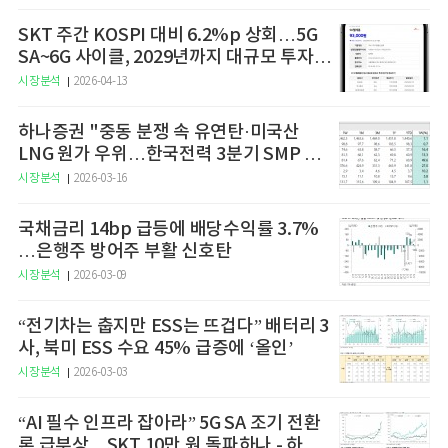
SKT 주간 KOSPI 대비 6.2%p 상회…5G
SA~6G 사이클, 2029년까지 대규모 투자
예고
시장분석
2026-04-13
하나증권 "중동 분쟁 속 유연탄·미국산
LNG 원가 우위…한국전력 3분기 SMP 상
승 전망"
시장분석
2026-03-16
국채금리 14bp 급등에 배당수익률 3.7%
…은행주 방어주 부활 신호탄
시장분석
2026-03-09
“전기차는 춥지만 ESS는 뜨겁다” 배터리 3
사, 북미 ESS 수요 45% 급증에 ‘올인’
시장분석
2026-03-03
“AI 필수 인프라 잡아라” 5G SA 조기 전환
론 급부상…SKT 10만 원 돌파하나 - 하나