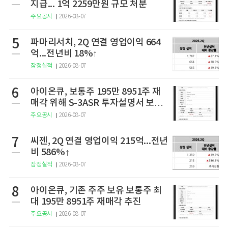
지급... 1억 2259만원 규모 처분
주요공시
2026-08-07
5
파마리서치, 2Q 연결 영업이익 664
억...전년비 18%↑
잠정실적
2026-08-07
6
아이온큐, 보통주 195만 8951주 재
매각 위해 S-3ASR 투자설명서 보충
서 제출
주요공시
2026-08-07
7
씨젠, 2Q 연결 영업이익 215억...전년
비 586%↑
잠정실적
2026-08-07
8
아이온큐, 기존 주주 보유 보통주 최
대 195만 8951주 재매각 추진
주요공시
2026-08-07