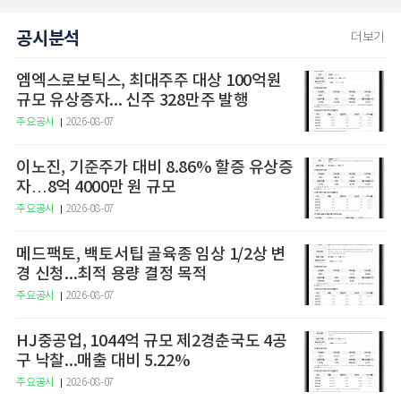
공시분석
더보기
엠엑스로보틱스, 최대주주 대상 100억원
규모 유상증자... 신주 328만주 발행
주요공시
2026-08-07
이노진, 기준주가 대비 8.86% 할증 유상증
자…8억 4000만 원 규모
주요공시
2026-08-07
메드팩토, 백토서팁 골육종 임상 1/2상 변
경 신청...최적 용량 결정 목적
주요공시
2026-08-07
HJ중공업, 1044억 규모 제2경춘국도 4공
구 낙찰...매출 대비 5.22%
주요공시
2026-08-07