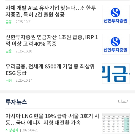
자체 개발 AI로 유사기업 찾는다…신한투
자증권, 특허 2건 출원 성공
금융
2025-10-21
신한투자증권 연금자산 1조원 급증, IRP 1
억 이상 고객 40% 폭증
금융
2025-10-20
우리금융, 전세계 8500개 기업 중 최상위
ESG 등급
금융
2025-10-17
투자뉴스
더보기
아시아 LNG 현물 19% 급락·새울 3호기 시
동…국내 에너지 지형 대전환 가속
시장분석
2026-04-20