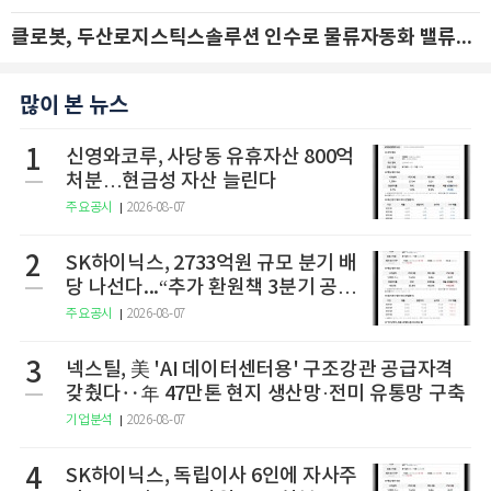
클로봇, 두산로지스틱스솔루션 인수로 물류자동화 밸류체인 확장 추진 - IBK투자증권
많이 본 뉴스
1
신영와코루, 사당동 유휴자산 800억
처분…현금성 자산 늘린다
주요공시
2026-08-07
2
SK하이닉스, 2733억원 규모 분기 배
당 나선다...“추가 환원책 3분기 공
개”
주요공시
2026-08-07
3
넥스틸, 美 'AI 데이터센터용' 구조강관 공급자격
갖췄다‥年 47만톤 현지 생산망·전미 유통망 구축
기업분석
2026-08-07
4
SK하이닉스, 독립이사 6인에 자사주