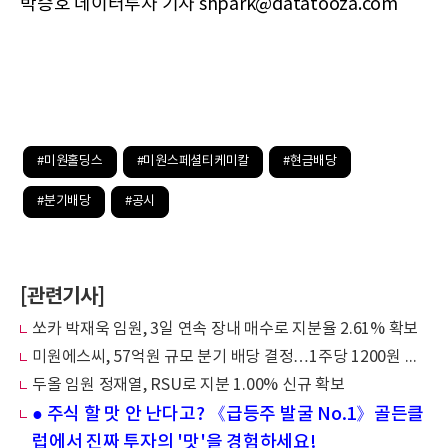
박승호 데이터투자 기자 shpark@datatooza.com
#미원홀딩스
#미원스페셜티케미칼
#현금배당
#분기배당
#공시
[관련기사]
쏘카 박재욱 임원, 3일 연속 장내 매수로 지분율 2.61% 확보
미원에스씨, 57억원 규모 분기 배당 결정…1주당 1200원 현금 지급
두올 임원 정재열, RSU로 지분 1.00% 신규 확보
● 주식 할 맛 안 난다고? 《급등주 발굴 No.1》골든클
럽에서 진짜 투자의 '맛'을 경험하세요!