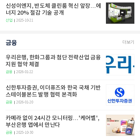
신성이엔지, 반도체 클린룸 혁신 앞장…에
너지 20% 절감 기술 공개
산업
2025-10-21
금융
더보기
우리은행, 한화그룹과 첨단 전략산업 금융
지원 협약 체결
금융
2026-01-22
신한투자증권, 이더퓨즈와 한국 국채 기반
스테이블본드 발행 협력 본격화
금융
2026-01-20
카메라 없이 24시간 모니터링…'케어벨',
부산은행 앱에서 만난다
금융
2025-10-30