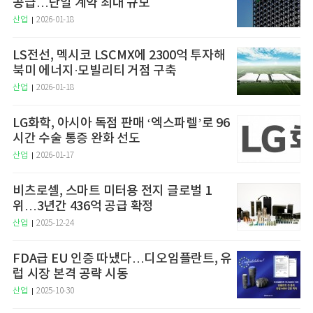
공급…단일 계약 최대 규모
산업
2026-01-18
LS전선, 멕시코 LSCMX에 2300억 투자해
북미 에너지·모빌리티 거점 구축
산업
2026-01-18
LG화학, 아시아 독점 판매 ‘엑스파렐’로 96
시간 수술 통증 완화 선도
산업
2026-01-17
비츠로셀, 스마트 미터용 전지 글로벌 1
위…3년간 436억 공급 확정
산업
2025-12-24
FDA급 EU 인증 따냈다…디오임플란트, 유
럽 시장 본격 공략 시동
산업
2025-10-30