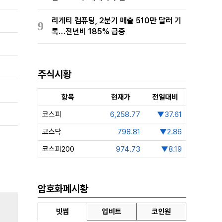
리게티 컴퓨팅, 2분기 매출 510만 달러 기
9
록…전년비 185% 급증
주식시황
항목
현재가
전일대비
코스피
6,258.77
▼37.61
코스닥
798.81
▼2.86
코스피200
974.73
▼8.19
암호화폐시황
빗썸
업비트
코인원