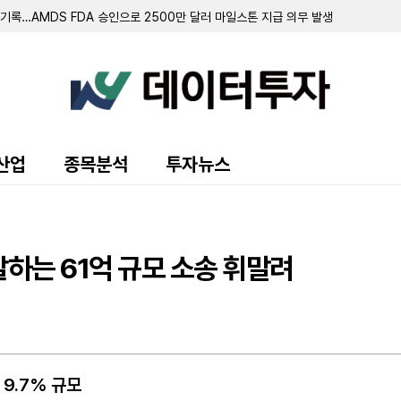
 기록…AMDS FDA 승인으로 2500만 달러 마일스톤 지급 의무 발생
2328만 달러 순손실…'STSS'에서 사명·티커 변경 완료
5달러 기록…전년 대비 24.1% 감소
린 BSP 렌딩 펀드 지분 38.7% 보유
달러... 전년비 192.5% 급증
 및 JV 설립... 테이트 앤 라일 인수용 42억 달러 규모 자금 조달안 확보
 선순위 채권 발행…기존 채권 전액 상환
0만 달러에 매각… 1750만 달러 처분이익 기록
으로 '예비적 금지명령' 항소…지분 반환 청구권 행사도 직면
산업
종목분석
투자뉴스
달러 기록…전년 대비 45% 증가
 333만 달러…적자 폭 축소
819만 달러…전년비 25.1% 증가
0만 달러…전년비 3.3% 증가
면 폐쇄 결정…연금 제도도 해지
달하는 61억 규모 소송 휘말려
 9.7% 규모