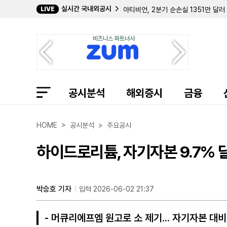
실시간 국내외공시
LIVE
아티비언, 2분기 순손실 1351만 달러
스카이AI, 솔라나 가치 폭락에 2분기 
CKX 랜즈, 2분기 순이익 12만 223
비즈니스 파트너사
프랭클린 리소시스, 자회사 통해 프랭클
비콘 파이낸셜, 2분기 순이익 6442만 
인그리디언, 인도 산스타 지분 9% 인수
라이먼 호스피털리티, 7억 달러 규모
인컴퍼스 헬스, 감마나이프 지분 179
공시분석
넥스타 미디어, 테그나 인수 후속 소송
해외증시
금융
NB 뱅코프, 2분기 순이익 2112만 
드릴링 툴스 인터내셔널, 상반기 순손실
헤리티지 인슈어런스, 상반기 순이익 9
HOME > 공시분석 > 주요공시
맥도날드, 2분기 영업이익 33억 380
웨이코 그룹, 미국 오프라인 매장 전
하이드로리튬, 자기자본 9.7% 
박승호 기자
입력 2026-06-02 21:37
- 머큐리에프엠 원고로 소 제기... 자기자본 대비