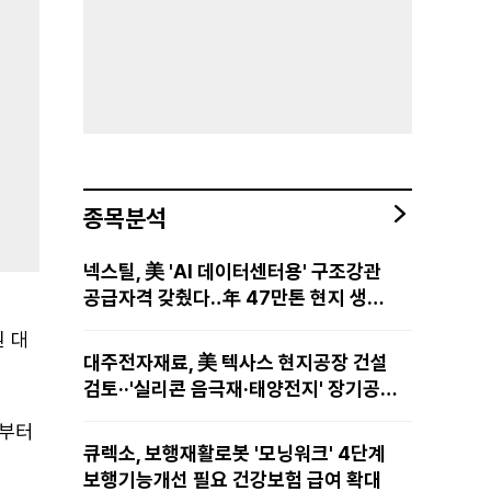
종목분석
넥스틸, 美 'AI 데이터센터용' 구조강관
공급자격 갖췄다‥年 47만톤 현지 생산
망·전미 유통망 구축
원 대
대주전자재료, 美 텍사스 현지공장 건설
검토··'실리콘 음극재·태양전지' 장기공급
물량 확보 준비
날부터
큐렉소, 보행재활로봇 '모닝워크' 4단계
보행기능개선 필요 건강보험 급여 확대