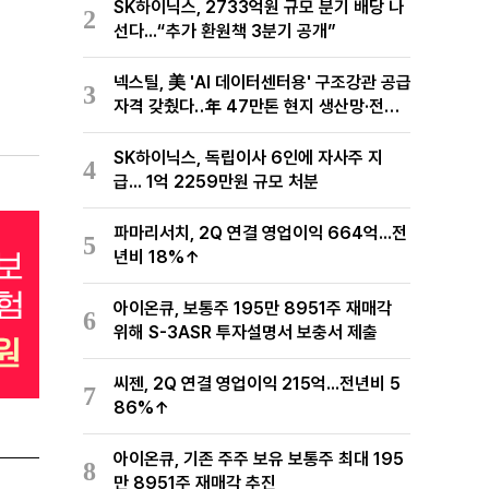
SK하이닉스, 2733억원 규모 분기 배당 나
2
선다...“추가 환원책 3분기 공개”
넥스틸, 美 'AI 데이터센터용' 구조강관 공급
3
자격 갖췄다‥年 47만톤 현지 생산망·전미
유통망 구축
SK하이닉스, 독립이사 6인에 자사주 지
4
급... 1억 2259만원 규모 처분
파마리서치, 2Q 연결 영업이익 664억...전
5
년비 18%↑
아이온큐, 보통주 195만 8951주 재매각
6
위해 S-3ASR 투자설명서 보충서 제출
씨젠, 2Q 연결 영업이익 215억...전년비 5
7
86%↑
아이온큐, 기존 주주 보유 보통주 최대 195
8
만 8951주 재매각 추진