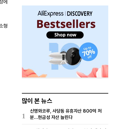
과정에
 소형
많이 본 뉴스
신영와코루, 사당동 유휴자산 800억 처
1
분…현금성 자산 늘린다