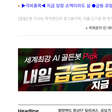
▶극비종목◀ 지금 당장 소액이라도 살 ●급등 유망주
[알림] 본 기사는 투자판단의 참고용이며, 이를 근거로 한 
< 저작권자 ⓒ 데
Headline
희망밴드 최상단 딜리셔스, 공모가 70