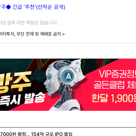
● 긴급 '추천'(선착순 공개)
투자손실에 대한 책임은 없습니다.
이터투자, 무단 전재 및 재배포 금지 >
00원 확정... 154억 규모 IPO 돌입