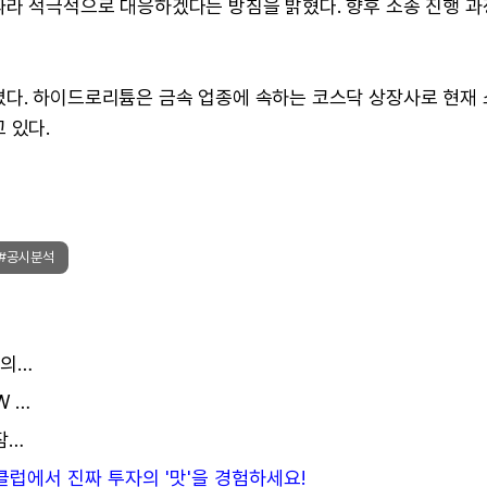
따라 적극적으로 대응하겠다는 방침을 밝혔다. 향후 소송 진행 
졌다. 하이드로리튬은 금속 업종에 속하는 코스닥 상장사로 현재
 있다.
#공시분석
비덴트 상장폐지 사유 발생에 거래정지 장기화... 이의신청 결과 나올 때까지 묶인다
그린리소스, '이자 0%'로 100억 조달…기존 CB·BW 콜옵션 행사 자금 확보
그린리소스 200억 CB 발행, 이자율 0%에 6.9% 잠재물량 발생
든클럽에서 진짜 투자의 '맛'을 경험하세요!