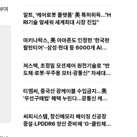
 부여
알트, '케어로봇 플랫폼' 美 특허취득…"H
RI기술 앞세워 세계최대 시장 진입"
마키나락스, 美 아마존도 인정한 '한국판
팔란티어'··삼성·현대 등 6000개 AI모
델 현장적용
져스텍, 초정밀 모션제어 원천기술로 "반
도체·로봇·우주용 모터·광통신" 차세대
성장동력 재편
티엠씨, 중국산 광케이블 수입금지...美
'우선구매법' 혜택 누린다...광통신 케이
블 현지 생산
씨피시스템, 창신메모리 베이징 신공장
증설·LPDDR6 양산 준비에 'G-클린체
인' 공급 확대노린다