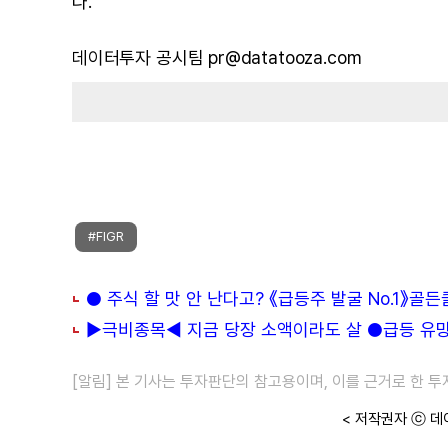
다.
데이터투자 공시팀 pr@datatooza.com
#FIGR
● 주식 할 맛 안 난다고? 《급등주 발굴 No.1》골
▶극비종목◀ 지금 당장 소액이라도 살 ●급등 유망주
[알림] 본 기사는 투자판단의 참고용이며, 이를 근거로 한 
< 저작권자 ⓒ 데