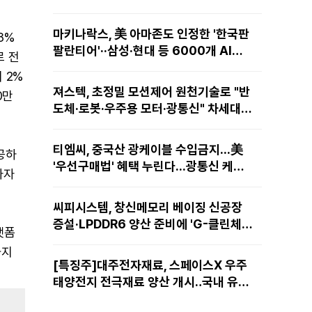
마키나락스, 美 아마존도 인정한 '한국판
8%
팔란티어'··삼성·현대 등 6000개 AI모
로 전
델 현장적용
 2%
져스텍, 초정밀 모션제어 원천기술로 "반
0만
도체·로봇·우주용 모터·광통신" 차세대
성장동력 재편
티엠씨, 중국산 광케이블 수입금지...美
공하
'우선구매법' 혜택 누린다...광통신 케이
자자
블 현지 생산
씨피시스템, 창신메모리 베이징 신공장
증설·LPDDR6 양산 준비에 'G-클린체
랫폼
인' 공급 확대노린다
까지
[특징주]대주전자재료, 스페이스X 우주
태양전지 전극재료 양산 개시‥국내 유일
공급 레코드에 14%↑