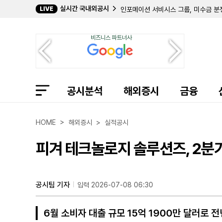
실시간 국내외공시
LIVE
인포메이션 서비시스 그룹, 미수금 분쟁 
FVC뱅크코프, 2분기 순이익 822만
애피언, 2분기 해외 매출 비중 38%
비즈니스 파트너사
컨스털레이션 에너지, 2분기 순이익 5
오큐젠, '존속 능력 의문'에 주가 불
솔리타리오 리소시스, 2분기 순손실 
OFG 뱅코프, 2분기 순이익 5878
코어시빅, 2분기 CSP 인수로 무형자
공시분석
인컴 오퍼튜니티 리얼티 인베스터스, 
해외증시
금융
다나, 이튼의 모빌리티 사업부 Reverse
[후속] 뮬러 워터 프라덕츠, 3분기 법
코퍼스 홀딩스, 2분기 배당금 주당 0
HOME > 해외증시 > 실적공시
CF 인더스트리스, 야주 시티 복구 본
피겨 테크놀로지 솔루션즈, 2분기
공시팀 기자
입력 2026-07-08 06:30
6월 소비자 대출 규모 15억 1900만 달러로 