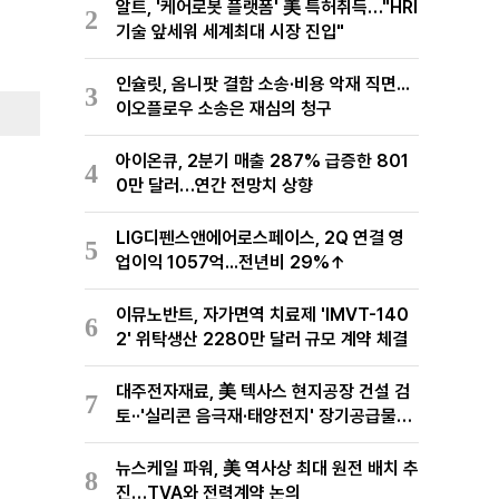
알트, '케어로봇 플랫폼' 美 특허취득…"HRI
2
기술 앞세워 세계최대 시장 진입"
인슐릿, 옴니팟 결함 소송·비용 악재 직면...
3
이오플로우 소송은 재심의 청구
아이온큐, 2분기 매출 287% 급증한 801
4
0만 달러…연간 전망치 상향
LIG디펜스앤에어로스페이스, 2Q 연결 영
5
업이익 1057억...전년비 29%↑
이뮤노반트, 자가면역 치료제 'IMVT-140
6
2' 위탁생산 2280만 달러 규모 계약 체결
대주전자재료, 美 텍사스 현지공장 건설 검
7
토··'실리콘 음극재·태양전지' 장기공급물량
확보 준비
뉴스케일 파워, 美 역사상 최대 원전 배치 추
8
진…TVA와 전력계약 논의