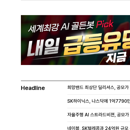
Headline
희망밴드 최상단 딜리셔스, 공모가 70
SK하이닉스, 나스닥에 1억7790만
자율주행 AI 스트라드비젼, 공모가 1
네이블, SK텔레콤과 24억원 규모