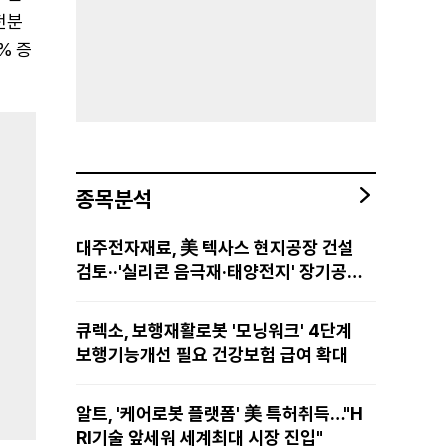
전분
% 증
종목분석
대주전자재료, 美 텍사스 현지공장 건설
검토··'실리콘 음극재·태양전지' 장기공급
물량 확보 준비
큐렉소, 보행재활로봇 '모닝워크' 4단계
보행기능개선 필요 건강보험 급여 확대
알트, '케어로봇 플랫폼' 美 특허취득…"H
RI기술 앞세워 세계최대 시장 진입"