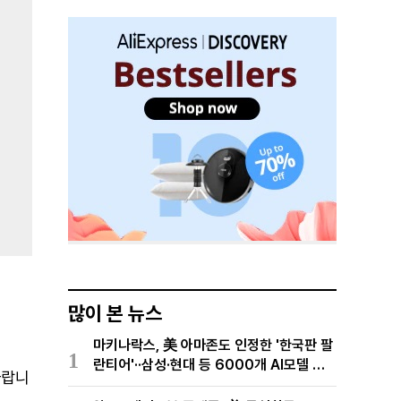
많이 본 뉴스
마키나락스, 美 아마존도 인정한 '한국판 팔
1
란티어'··삼성·현대 등 6000개 AI모델 현
바랍니
장적용