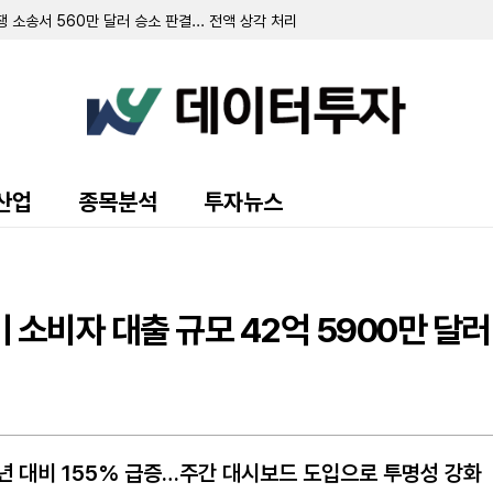
소송서 560만 달러 승소 판결... 전액 상각 처리
 달러…전년비 45% 증가
 기록…미 정부 매출은 26%
억 1300만 달러 기록…칼파인 인수 효과 반영
확실성 증폭…추가 자금 조달 모색
183만 달러로 확대…골든 크레스트 시추 개시로 탐사비 증가
만 달러 기록…주당배당금 0.35달러로 인상
산 9540만 달러 취득…신규 회계기준 영향 검토 중
2분기 순이익 70만 달러…전년비 감소
산업
종목분석
투자뉴스
 Morris Trust 방식으로 인수 합의
인세 혜택에 유효세율 15.7%로 급감
.09달러 선언…상반기 순손실 1억 4040만 달러
격화 속 2300만 달러 자산 손상차손 인식
 소비자 대출 규모 42억 5900만 
전년 대비 155% 급증…주간 대시보드 도입으로 투명성 강화