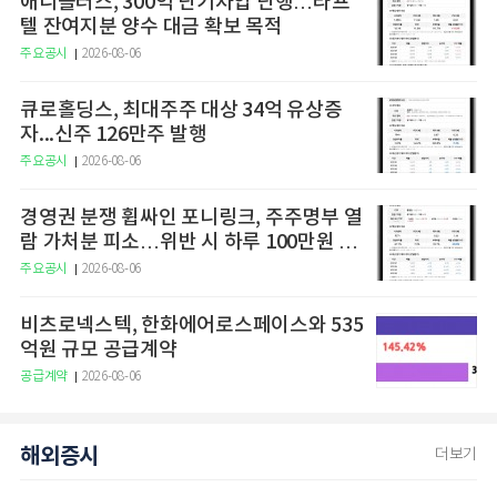
애니플러스, 300억 단기차입 단행…라프
텔 잔여지분 양수 대금 확보 목적
주요공시
2026-08-06
큐로홀딩스, 최대주주 대상 34억 유상증
자...신주 126만주 발행
주요공시
2026-08-06
경영권 분쟁 휩싸인 포니링크, 주주명부 열
람 가처분 피소…위반 시 하루 100만원 청
구
주요공시
2026-08-06
비츠로넥스텍, 한화에어로스페이스와 535
억원 규모 공급계약
공급계약
2026-08-06
해외증시
더보기