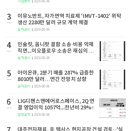
기업분석
2026-08-06
3
이뮤노반트, 자가면역 치료제 'IMVT-1402' 위탁
생산 2280만 달러 규모 계약 체결
실적공시
2026-08-06
4
인슐릿, 옴니팟 결함 소송·비용 악재
직면...이오플로우 소송은 재심의 청
구
실적공시
2026-08-06
5
아이온큐, 2분기 매출 287% 급증한
8010만 달러…연간 전망치 상향
실적공시
2026-08-06
6
LIG디펜스앤에어로스페이스, 2Q 연
결 영업이익 1057억...전년비 29%↑
잠정실적
2026-08-06
7
대주전자재료, 美 텍사스 현지공장 건설 검토··'실