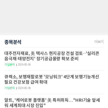
종목분석
더보기
대주전자재료, 美 텍사스 현지공장 건설 검토··'실리콘
음극재·태양전지' 장기공급물량 확보 준비
기업분석
2026-08-06
큐렉소, 보행재활로봇 '모닝워크' 4단계 보행기능개선
필요 건강보험 급여 확대
기업분석
2026-08-06
알트, '케어로봇 플랫폼' 美 특허취득…"HRI기술 앞세
워 세계최대 시장 진입"