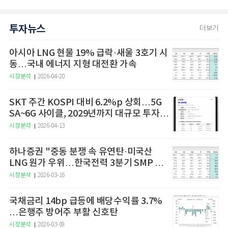
투자뉴스
더보기
아시아 LNG 현물 19% 급락·새울 3호기 시
동…국내 에너지 지형 대전환 가속
시장분석
2026-04-20
SKT 주간 KOSPI 대비 6.2%p 상회…5G
SA~6G 사이클, 2029년까지 대규모 투자
예고
시장분석
2026-04-13
하나증권 "중동 분쟁 속 유연탄·미국산
LNG 원가 우위…한국전력 3분기 SMP 상
승 전망"
시장분석
2026-03-16
국채금리 14bp 급등에 배당수익률 3.7%
…은행주 방어주 부활 신호탄
시장분석
2026-03-09