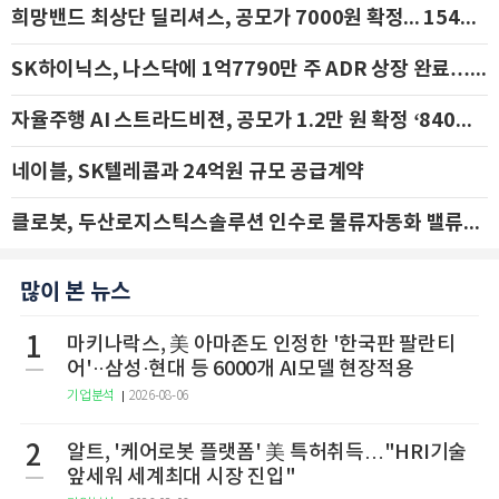
희망밴드 최상단 딜리셔스, 공모가 7000원 확정... 154억 규모 IPO 돌입
SK하이닉스, 나스닥에 1억7790만 주 ADR 상장 완료…29일 국내 추가 상장
자율주행 AI 스트라드비젼, 공모가 1.2만 원 확정 ‘840억 수혈’
네이블, SK텔레콤과 24억원 규모 공급계약
클로봇, 두산로지스틱스솔루션 인수로 물류자동화 밸류체인 확장 추진 - IBK투자증권
많이 본 뉴스
1
마키나락스, 美 아마존도 인정한 '한국판 팔란티
어'··삼성·현대 등 6000개 AI모델 현장적용
기업분석
2026-08-06
2
알트, '케어로봇 플랫폼' 美 특허취득…"HRI기술
앞세워 세계최대 시장 진입"