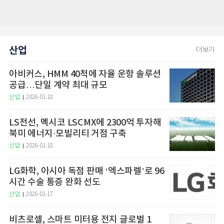
산업
더보기
아비커스, HMM 40척에 자율 운항 솔루션
공급…단일 계약 최대 규모
산업
2026-01-18
LS전선, 멕시코 LSCMX에 2300억 투자해
북미 에너지·모빌리티 거점 구축
산업
2026-01-18
LG화학, 아시아 독점 판매 ‘엑스파렐’로 96
시간 수술 통증 완화 선도
산업
2026-01-17
비츠로셀, 스마트 미터용 전지 글로벌 1