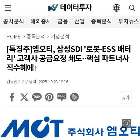
공시분석
해외증시
금융
산업
종목분석
투자뉴스
HOME
>
종목분석
>
기업분석
[특징주]엠오티, 삼성SDI '로봇·ESS 배터
리' 고객사 공급요청 쇄도··핵심 파트너사
직수혜에↑
김규환 기자 / 입력 : 2025-10-28 12:16