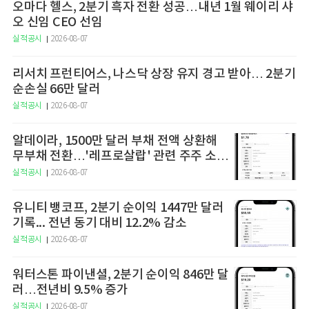
오마다 헬스, 2분기 흑자 전환 성공…내년 1월 웨이리 샤
오 신임 CEO 선임
실적공시
2026-08-07
리서치 프런티어스, 나스닥 상장 유지 경고 받아… 2분기
순손실 66만 달러
실적공시
2026-08-07
알데이라, 1500만 달러 부채 전액 상환해
무부채 전환…'레프로살랍' 관련 주주 소송
직면
실적공시
2026-08-07
유니티 뱅코프, 2분기 순이익 1447만 달러
기록... 전년 동기 대비 12.2% 감소
실적공시
2026-08-07
워터스톤 파이낸셜, 2분기 순이익 846만 달
러…전년비 9.5% 증가
실적공시
2026-08-07