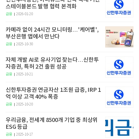
스테이블본드 발행 협력 본격화
금융
2026-01-20
카메라 없이 24시간 모니터링…'케어벨',
부산은행 앱에서 만난다
금융
2025-10-30
자체 개발 AI로 유사기업 찾는다…신한투
자증권, 특허 2건 출원 성공
금융
2025-10-21
신한투자증권 연금자산 1조원 급증, IRP 1
억 이상 고객 40% 폭증
금융
2025-10-20
우리금융, 전세계 8500개 기업 중 최상위
ESG 등급
금융
2025-10-17