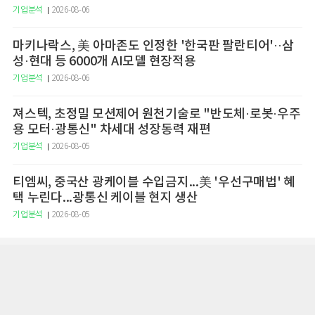
기업분석
2026-08-06
마키나락스, 美 아마존도 인정한 '한국판 팔란티어'··삼
성·현대 등 6000개 AI모델 현장적용
기업분석
2026-08-06
져스텍, 초정밀 모션제어 원천기술로 "반도체·로봇·우주
용 모터·광통신" 차세대 성장동력 재편
기업분석
2026-08-05
티엠씨, 중국산 광케이블 수입금지...美 '우선구매법' 혜
택 누린다...광통신 케이블 현지 생산
기업분석
2026-08-05