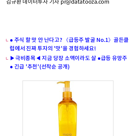
김규환 데이터투자 기자 pr@datatooza.com
● 주식 할 맛 안 난다고? 《급등주 발굴 No.1》골든클
럽에서 진짜 투자의 '맛'을 경험하세요!
▶극비종목◀ 지금 당장 소액이라도 살 ●급등 유망주
● 긴급 '추천'(선착순 공개)