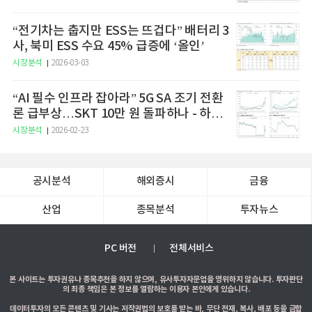
“전기차는 춥지만 ESS는 뜨겁다” 배터리 3
사, 북미 ESS 수요 45% 급증에 ‘올인’
시장분석
2026-03-03
“AI 필수 인프라 잡아라” 5G SA 조기 전환
론 급부상…SKT 10만 원 돌파하나 - 하나
증권
시장분석
2026-02-23
공시분석
해외증시
금융
산업
종목분석
투자뉴스
PC 버전
전체서비스
본 사이트는 투자권유나 종목추천을 하지 않으며, 유사투자자문업을 영위하지 않습니다. 투자판단
의 최종 책임은 본 정보를 열람하는 이용자 본인에게 있습니다.
데이터투자의 모든 콘텐츠 및 기사는 저작권법의 보호를 받는 바, 무단 전재, 복사, 배포 등을 금합