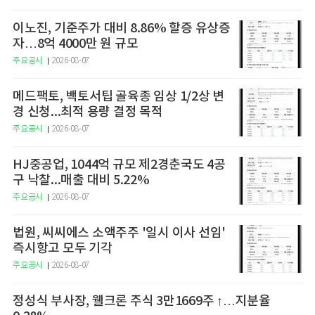
이노진, 기준주가 대비 8.86% 할증 유상증
자…8억 4000만 원 규모
주요공시
2026-08-07
메드팩토, 백토서팁 골육종 임상 1/2상 변
경 신청...최적 용량 결정 목적
주요공시
2026-08-07
HJ중공업, 1044억 규모 제2경춘국도 4공
구 낙찰...매출 대비 5.22%
주요공시
2026-08-07
법원, 씨씨에스 소액주주 '일시 이사 선임'
즉시항고 모두 기각
주요공시
2026-08-07
정성식 부사장, 웰크론 주식 3만1669주 ↑…지분율