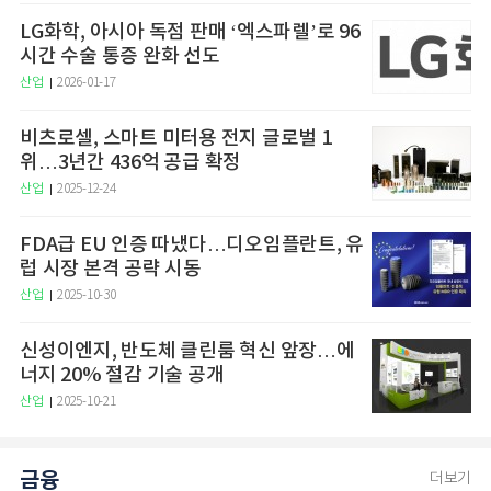
LG화학, 아시아 독점 판매 ‘엑스파렐’로 96
시간 수술 통증 완화 선도
산업
2026-01-17
비츠로셀, 스마트 미터용 전지 글로벌 1
위…3년간 436억 공급 확정
산업
2025-12-24
FDA급 EU 인증 따냈다…디오임플란트, 유
럽 시장 본격 공략 시동
산업
2025-10-30
신성이엔지, 반도체 클린룸 혁신 앞장…에
너지 20% 절감 기술 공개
산업
2025-10-21
금융
더보기