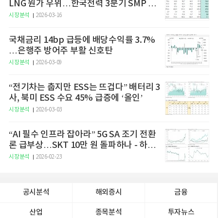
LNG 원가 우위…한국전력 3분기 SMP 상
승 전망"
시장분석
2026-03-16
국채금리 14bp 급등에 배당수익률 3.7%
…은행주 방어주 부활 신호탄
시장분석
2026-03-09
“전기차는 춥지만 ESS는 뜨겁다” 배터리 3
사, 북미 ESS 수요 45% 급증에 ‘올인’
시장분석
2026-03-03
“AI 필수 인프라 잡아라” 5G SA 조기 전환
론 급부상…SKT 10만 원 돌파하나 - 하나
증권
시장분석
2026-02-23
공시분석
해외증시
금융
산업
종목분석
투자뉴스