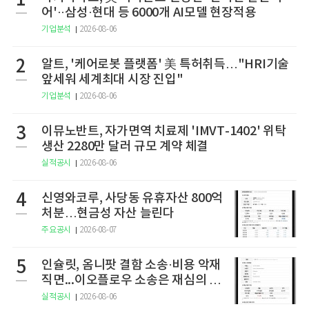
1
어'··삼성·현대 등 6000개 AI모델 현장적용
기업분석
2026-08-06
2
알트, '케어로봇 플랫폼' 美 특허취득…"HRI기술
앞세워 세계최대 시장 진입"
기업분석
2026-08-06
3
이뮤노반트, 자가면역 치료제 'IMVT-1402' 위탁
생산 2280만 달러 규모 계약 체결
실적공시
2026-08-06
4
신영와코루, 사당동 유휴자산 800억
처분…현금성 자산 늘린다
주요공시
2026-08-07
5
인슐릿, 옴니팟 결함 소송·비용 악재
직면...이오플로우 소송은 재심의 청
구
실적공시
2026-08-06