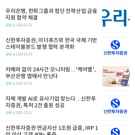
우리은행, 한화그룹과 첨단 전략산업 금융
지원 협약 체결
금융
2026-01-22
신한투자증권, 이더퓨즈와 한국 국채 기반
스테이블본드 발행 협력 본격화
금융
2026-01-20
카메라 없이 24시간 모니터링…'케어벨',
부산은행 앱에서 만난다
금융
2025-10-30
자체 개발 AI로 유사기업 찾는다…신한투
자증권, 특허 2건 출원 성공
금융
2025-10-21
신한투자증권 연금자산 1조원 급증, IRP 1
억 이상 고객 40% 폭증