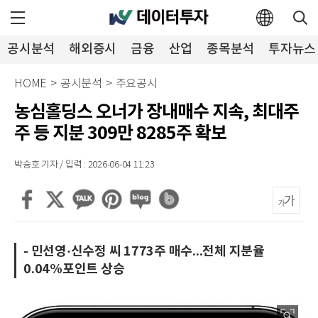
공시분석
해외증시
금융
산업
종목분석
투자뉴스
HOME
>
공시분석
>
주요공시
농심홀딩스 오너가 장내매수 지속, 최대주
주 등 지분 309만 8285주 확보
박승호 기자 / 입력 : 2026-06-04 11:23
- 민선영·신수정 씨 1773주 매수...전체 지분율
0.04%포인트 상승