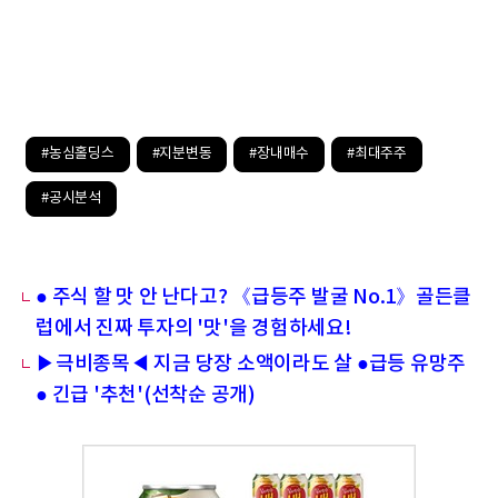
#농심홀딩스
#지분변동
#장내매수
#최대주주
#공시분석
● 주식 할 맛 안 난다고? 《급등주 발굴 No.1》골든클
럽에서 진짜 투자의 '맛'을 경험하세요!
▶극비종목◀ 지금 당장 소액이라도 살 ●급등 유망주
● 긴급 '추천'(선착순 공개)