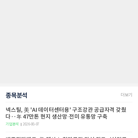
종목분석
더보기
넥스틸, 美 'AI 데이터센터용' 구조강관 공급자격 갖췄
다‥年 47만톤 현지 생산망·전미 유통망 구축
기업분석
2026-08-07