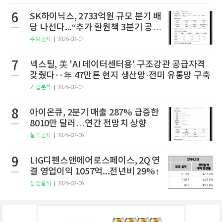
6
SK하이닉스, 2733억원 규모 분기 배
당 나선다...“추가 환원책 3분기 공
개”
주요공시
2026-08-07
7
넥스틸, 美 'AI 데이터센터용' 구조강관 공급자격
갖췄다‥年 47만톤 현지 생산망·전미 유통망 구축
기업분석
2026-08-07
8
아이온큐, 2분기 매출 287% 급증한
8010만 달러…연간 전망치 상향
실적공시
2026-08-06
9
LIG디펜스앤에어로스페이스, 2Q 연
결 영업이익 1057억...전년비 29%↑
잠정실적
2026-08-06