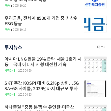
금융
2025-10-20
우리금융, 전세계 8500개 기업 중 최상위
ESG 등급
금융
2025-10-17
투자뉴스
더보기
아시아 LNG 현물 19% 급락·새울 3호기 시
동…국내 에너지 지형 대전환 가속
시장분석
2026-04-20
SKT 주간 KOSPI 대비 6.2%p 상회…5G
SA~6G 사이클, 2029년까지 대규모 투자
예고
시장분석
2026-04-13
하나증권 "중동 분쟁 속 유연탄·미국산