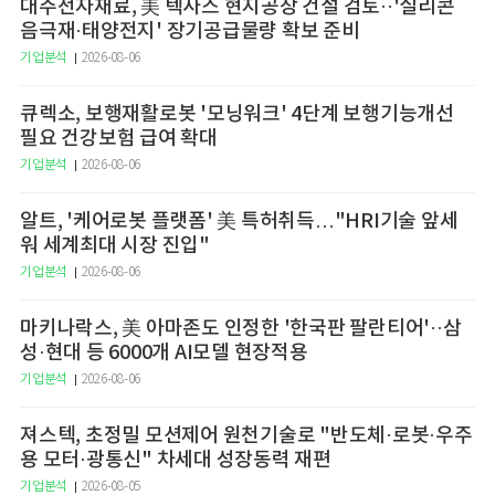
대주전자재료, 美 텍사스 현지공장 건설 검토··'실리콘
음극재·태양전지' 장기공급물량 확보 준비
기업분석
2026-08-06
큐렉소, 보행재활로봇 '모닝워크' 4단계 보행기능개선
필요 건강보험 급여 확대
기업분석
2026-08-06
알트, '케어로봇 플랫폼' 美 특허취득…"HRI기술 앞세
워 세계최대 시장 진입"
기업분석
2026-08-06
마키나락스, 美 아마존도 인정한 '한국판 팔란티어'··삼
성·현대 등 6000개 AI모델 현장적용
기업분석
2026-08-06
져스텍, 초정밀 모션제어 원천기술로 "반도체·로봇·우주
용 모터·광통신" 차세대 성장동력 재편
기업분석
2026-08-05