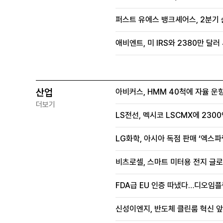
퍼스트 유에스 뱅크셰어스, 2분기 
애비엔트, 미 IRS와 2380만 달
산업
아비커스, HMM 40척에 자율 운
더보기
LS전선, 멕시코 LSCMX에 230
LG화학, 아시아 독점 판매 ‘엑스파
비츠로셀, 스마트 미터용 전지 글로
FDA급 EU 인증 따냈다…디오임플
신성이엔지, 반도체 클린룸 혁신 앞