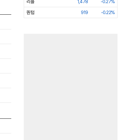
리플
1,478
-0.27%
퀀텀
919
-0.22%