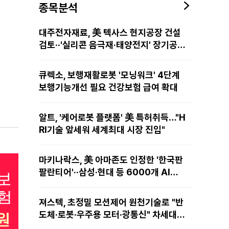
종목분석
대주전자재료, 美 텍사스 현지공장 건설
검토··'실리콘 음극재·태양전지' 장기공급
물량 확보 준비
큐렉소, 보행재활로봇 '모닝워크' 4단계
보행기능개선 필요 건강보험 급여 확대
알트, '케어로봇 플랫폼' 美 특허취득…"H
RI기술 앞세워 세계최대 시장 진입"
마키나락스, 美 아마존도 인정한 '한국판
팔란티어'··삼성·현대 등 6000개 AI모
델 현장적용
져스텍, 초정밀 모션제어 원천기술로 "반
도체·로봇·우주용 모터·광통신" 차세대
성장동력 재편