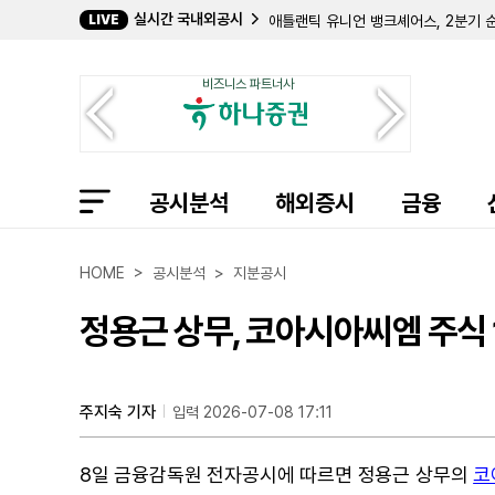
실시간 국내외공시
LIVE
애틀랜틱 유니언 뱅크셰어스, 2분기 순
CF 인더스트리스, 야주 시티 복구 본
블랙 힐스, 콜로라도 일렉트릭 200M
비즈니스 파트너사
인터내셔널 뱅크셰어스, 상반기 순이익 
리전스 파이낸셜, 2분기 순이익 5억 
오마트 테크놀로지스, 10억 달러 규모
제네시스 에너지, 2분기 매출채권 유
프라이메리카, 2분기 순이익 13% 증
공시분석
웨어 푸드 컴스 프롬, 2분기 영업이익
해외증시
금융
인포메이션 서비시스 그룹, 미수금 분쟁 
FVC뱅크코프, 2분기 순이익 822만
애피언, 2분기 해외 매출 비중 38%
HOME > 공시분석 > 지분공시
컨스털레이션 에너지, 2분기 순이익 5
오큐젠, '존속 능력 의문'에 주가 불
정용근 상무, 코아시아씨엠 주식 
테혼 랜치, 2분기 흑자 달성 및 신규
주지숙 기자
입력 2026-07-08 17:11
8일 금융감독원 전자공시에 따르면 정용근 상무의
코