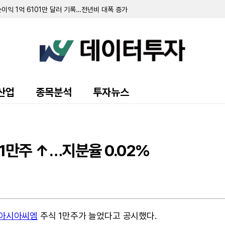
이익 1억 6101만 달러 기록…전년비 대폭 증가
격화 속 2300만 달러 자산 손상차손 인식
W 태양광 PPA 체결…각 주별 요금 인상 심사도 순항
1억 9800만 달러…전년 대비 0.5% 증가
7000만 달러 기록…전년비 소폭 증가
 전환사채 발행 및 하와이 태양광·에너지 저장 시설 인수 완료
동화 및 신규 신용공여로 재무 유연성 확보
가한 2억 200만 달러…1억 1000만 달러 규모 태양광 세액공제 투자 단행
 66만 5000달러로 21% 증가…내부 조직 개편으로 1개 세그먼트 통합 운영
산업
종목분석
투자뉴스
소송서 560만 달러 승소 판결... 전액 상각 처리
 달러…전년비 45% 증가
 기록…미 정부 매출은 26%
억 1300만 달러 기록…칼파인 인수 효과 반영
확실성 증폭…추가 자금 조달 모색
1만주 ↑…지분율 0.02%
 합작법인 토지 출자 완료
아시아씨엠
주식 1만주가 늘었다고 공시했다.