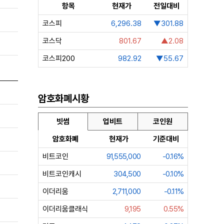
항목
현재가
전일대비
코스피
6,296.38
▼301.88
코스닥
801.67
▲2.08
코스피200
982.92
▼55.67
암호화폐시황
빗썸
업비트
코인원
암호화폐
현재가
기준대비
비트코인
91,555,000
-0.16%
비트코인캐시
304,500
-0.10%
이더리움
2,711,000
-0.11%
이더리움클래식
9,195
0.55%