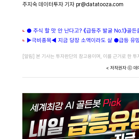
주지숙 데이터투자 기자 pr@datatooza.com
● 주식 할 맛 안 난다고? 《급등주 발굴 No.1》골
▶극비종목◀ 지금 당장 소액이라도 살 ●급등 유망주
[알림] 본 기사는 투자판단의 참고용이며, 이를 근거로 한 
< 저작권자 ⓒ 데