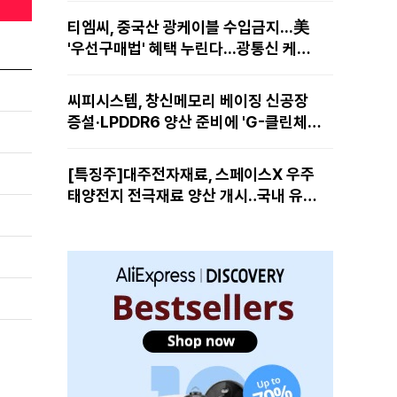
티엠씨, 중국산 광케이블 수입금지...美
'우선구매법' 혜택 누린다...광통신 케이
블 현지 생산
씨피시스템, 창신메모리 베이징 신공장
증설·LPDDR6 양산 준비에 'G-클린체
인' 공급 확대노린다
[특징주]대주전자재료, 스페이스X 우주
태양전지 전극재료 양산 개시‥국내 유일
공급 레코드에 14%↑