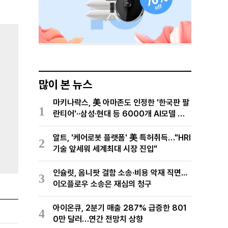
많이 본 뉴스
마키나락스, 美 아마존도 인정한 '한국판 팔
1
란티어'··삼성·현대 등 6000개 AI모델 현
장적용
알트, '케어로봇 플랫폼' 美 특허취득…"HRI
2
기술 앞세워 세계최대 시장 진입"
인슐릿, 옴니팟 결함 소송·비용 악재 직면...
3
이오플로우 소송은 재심의 청구
아이온큐, 2분기 매출 287% 급증한 801
4
0만 달러…연간 전망치 상향