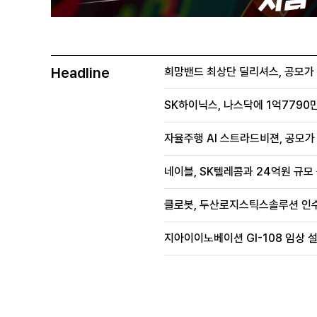
Headline
희망밴드 최상단 딜리셔스, 공모가 70
SK하이닉스, 나스닥에 1억7790만
자율주행 AI 스트라드비젼, 공모가 1
네이블, SK텔레콤과 24억원 규모
클로봇, 두산로지스틱스솔루션 인수
지아이이노베이션 GI-108 임상 설