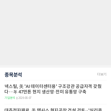
종목분석
더보기
넥스틸, 美 'AI 데이터센터용' 구조강관 공급자격 갖췄
다‥年 47만톤 현지 생산망·전미 유통망 구축
기업분석
2026-08-07
대주전자재료, 美 텍사스 현지공장 건설 검토··'실리콘