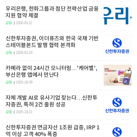
우리은행, 한화그룹과 첨단 전략산업 금융
지원 협약 체결
금융
2026-01-22
신한투자증권, 이더퓨즈와 한국 국채 기반
스테이블본드 발행 협력 본격화
금융
2026-01-20
카메라 없이 24시간 모니터링…'케어벨',
부산은행 앱에서 만난다
금융
2025-10-30
자체 개발 AI로 유사기업 찾는다…신한투
자증권, 특허 2건 출원 성공
금융
2025-10-21
신한투자증권 연금자산 1조원 급증, IRP 1
억 이상 고객 40% 폭증