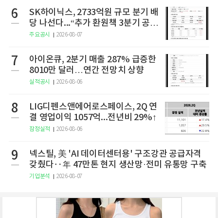
6
SK하이닉스, 2733억원 규모 분기 배
당 나선다...“추가 환원책 3분기 공
개”
주요공시
2026-08-07
7
아이온큐, 2분기 매출 287% 급증한
8010만 달러…연간 전망치 상향
실적공시
2026-08-06
8
LIG디펜스앤에어로스페이스, 2Q 연
결 영업이익 1057억...전년비 29%↑
잠정실적
2026-08-06
9
넥스틸, 美 'AI 데이터센터용' 구조강관 공급자격
갖췄다‥年 47만톤 현지 생산망·전미 유통망 구축
기업분석
2026-08-07