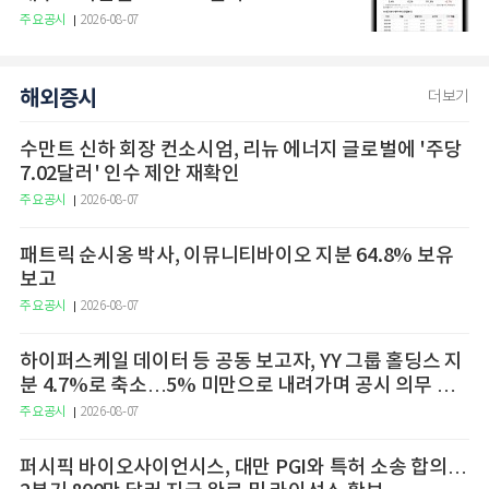
주요공시
2026-08-07
해외증시
더보기
수만트 신하 회장 컨소시엄, 리뉴 에너지 글로벌에 '주당
7.02달러' 인수 제안 재확인
주요공시
2026-08-07
패트릭 순시옹 박사, 이뮤니티바이오 지분 64.8% 보유
보고
주요공시
2026-08-07
하이퍼스케일 데이터 등 공동 보고자, YY 그룹 홀딩스 지
분 4.7%로 축소…5% 미만으로 내려가며 공시 의무 종
료
주요공시
2026-08-07
퍼시픽 바이오사이언시스, 대만 PGI와 특허 소송 합의…