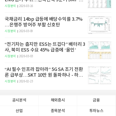
승 전망"
시장분석
2026-03-16
국채금리 14bp 급등에 배당수익률 3.7%
…은행주 방어주 부활 신호탄
시장분석
2026-03-09
“전기차는 춥지만 ESS는 뜨겁다” 배터리 3
사, 북미 ESS 수요 45% 급증에 ‘올인’
시장분석
2026-03-03
“AI 필수 인프라 잡아라” 5G SA 조기 전환
론 급부상…SKT 10만 원 돌파하나 - 하나
증권
시장분석
2026-02-23
공시분석
해외증시
금융
산업
종목분석
투자뉴스