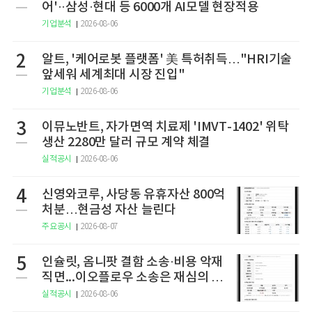
어'··삼성·현대 등 6000개 AI모델 현장적용
기업분석
2026-08-06
2
알트, '케어로봇 플랫폼' 美 특허취득…"HRI기술
앞세워 세계최대 시장 진입"
기업분석
2026-08-06
3
이뮤노반트, 자가면역 치료제 'IMVT-1402' 위탁
생산 2280만 달러 규모 계약 체결
실적공시
2026-08-06
4
신영와코루, 사당동 유휴자산 800억
처분…현금성 자산 늘린다
주요공시
2026-08-07
5
인슐릿, 옴니팟 결함 소송·비용 악재
직면...이오플로우 소송은 재심의 청
구
실적공시
2026-08-06