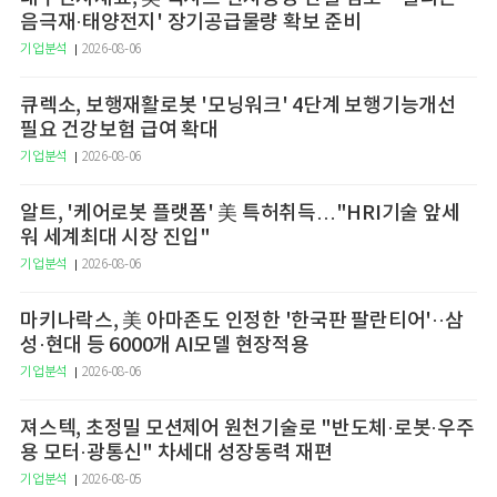
음극재·태양전지' 장기공급물량 확보 준비
기업분석
2026-08-06
큐렉소, 보행재활로봇 '모닝워크' 4단계 보행기능개선
필요 건강보험 급여 확대
기업분석
2026-08-06
알트, '케어로봇 플랫폼' 美 특허취득…"HRI기술 앞세
워 세계최대 시장 진입"
기업분석
2026-08-06
마키나락스, 美 아마존도 인정한 '한국판 팔란티어'··삼
성·현대 등 6000개 AI모델 현장적용
기업분석
2026-08-06
져스텍, 초정밀 모션제어 원천기술로 "반도체·로봇·우주
용 모터·광통신" 차세대 성장동력 재편
기업분석
2026-08-05