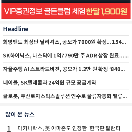
Headline
희망밴드 최상단 딜리셔스, 공모가 7000원 확정... 154억 규모 IPO 돌입
SK하이닉스, 나스닥에 1억7790만 주 ADR 상장 완료…29일 국내 추가 상장
자율주행 AI 스트라드비젼, 공모가 1.2만 원 확정 ‘840억 수혈’
네이블, SK텔레콤과 24억원 규모 공급계약
클로봇, 두산로지스틱스솔루션 인수로 물류자동화 밸류체인 확장 추진 - IBK투자증권
많이 본 뉴스
1
마키나락스, 美 아마존도 인정한 '한국판 팔란티