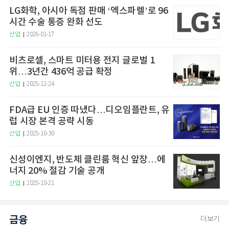
LG화학, 아시아 독점 판매 ‘엑스파렐’로 96
시간 수술 통증 완화 선도
산업
2026-01-17
비츠로셀, 스마트 미터용 전지 글로벌 1
위…3년간 436억 공급 확정
산업
2025-12-24
FDA급 EU 인증 따냈다…디오임플란트, 유
럽 시장 본격 공략 시동
산업
2025-10-30
신성이엔지, 반도체 클린룸 혁신 앞장…에
너지 20% 절감 기술 공개
산업
2025-10-21
금융
더보기