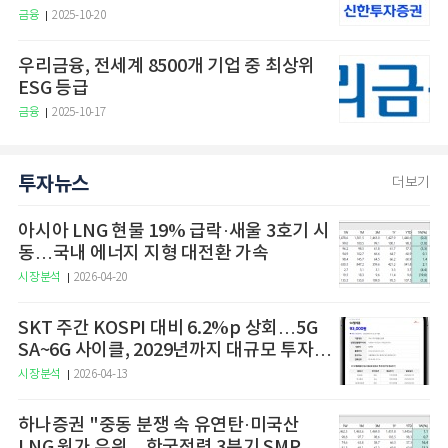
금융
2025-10-20
우리금융, 전세계 8500개 기업 중 최상위
ESG 등급
금융
2025-10-17
투자뉴스
더보기
아시아 LNG 현물 19% 급락·새울 3호기 시
동…국내 에너지 지형 대전환 가속
시장분석
2026-04-20
SKT 주간 KOSPI 대비 6.2%p 상회…5G
SA~6G 사이클, 2029년까지 대규모 투자
예고
시장분석
2026-04-13
하나증권 "중동 분쟁 속 유연탄·미국산
LNG 원가 우위…한국전력 3분기 SMP 상