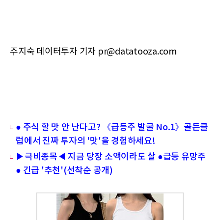
주지숙 데이터투자 기자 pr@datatooza.com
● 주식 할 맛 안 난다고? 《급등주 발굴 No.1》골든클
럽에서 진짜 투자의 '맛'을 경험하세요!
▶극비종목◀ 지금 당장 소액이라도 살 ●급등 유망주
● 긴급 '추천'(선착순 공개)