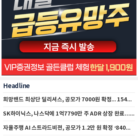
Headline
희망밴드 최상단 딜리셔스, 공모가 7000원 확정... 154억 규모 IPO 돌입
SK하이닉스, 나스닥에 1억7790만 주 ADR 상장 완료…29일 국내 추가 상장
자율주행 AI 스트라드비젼, 공모가 1.2만 원 확정 ‘840억 수혈’