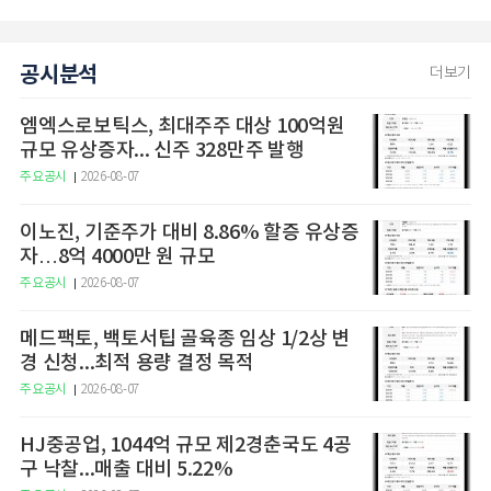
공시분석
더보기
엠엑스로보틱스, 최대주주 대상 100억원
규모 유상증자... 신주 328만주 발행
주요공시
2026-08-07
이노진, 기준주가 대비 8.86% 할증 유상증
자…8억 4000만 원 규모
주요공시
2026-08-07
메드팩토, 백토서팁 골육종 임상 1/2상 변
경 신청...최적 용량 결정 목적
주요공시
2026-08-07
HJ중공업, 1044억 규모 제2경춘국도 4공
구 낙찰...매출 대비 5.22%