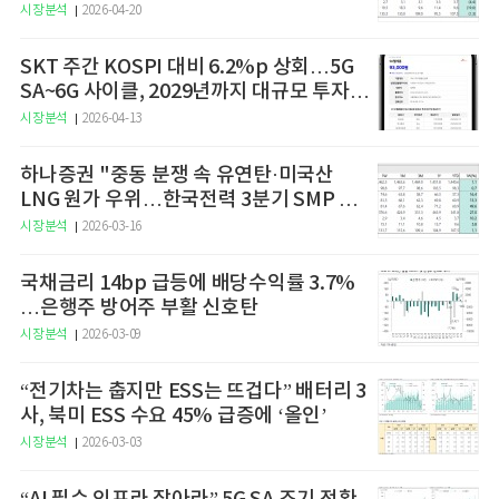
시장분석
2026-04-20
SKT 주간 KOSPI 대비 6.2%p 상회…5G
SA~6G 사이클, 2029년까지 대규모 투자
예고
시장분석
2026-04-13
하나증권 "중동 분쟁 속 유연탄·미국산
LNG 원가 우위…한국전력 3분기 SMP 상
승 전망"
시장분석
2026-03-16
국채금리 14bp 급등에 배당수익률 3.7%
…은행주 방어주 부활 신호탄
시장분석
2026-03-09
“전기차는 춥지만 ESS는 뜨겁다” 배터리 3
사, 북미 ESS 수요 45% 급증에 ‘올인’
시장분석
2026-03-03