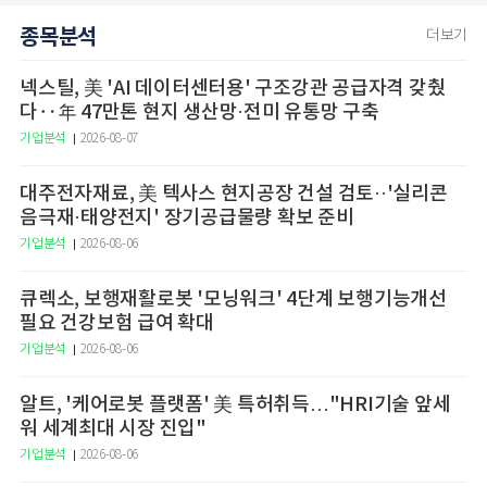
종목분석
더보기
넥스틸, 美 'AI 데이터센터용' 구조강관 공급자격 갖췄
다‥年 47만톤 현지 생산망·전미 유통망 구축
기업분석
2026-08-07
대주전자재료, 美 텍사스 현지공장 건설 검토··'실리콘
음극재·태양전지' 장기공급물량 확보 준비
기업분석
2026-08-06
큐렉소, 보행재활로봇 '모닝워크' 4단계 보행기능개선
필요 건강보험 급여 확대
기업분석
2026-08-06
알트, '케어로봇 플랫폼' 美 특허취득…"HRI기술 앞세
워 세계최대 시장 진입"
기업분석
2026-08-06