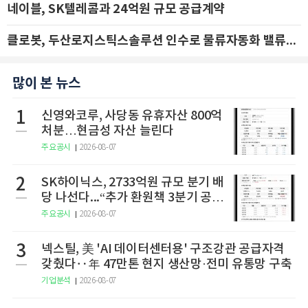
네이블, SK텔레콤과 24억원 규모 공급계약
클로봇, 두산로지스틱스솔루션 인수로 물류자동화 밸류체인 확장 추진 - IBK투자증권
많이 본 뉴스
1
신영와코루, 사당동 유휴자산 800억
처분…현금성 자산 늘린다
주요공시
2026-08-07
2
SK하이닉스, 2733억원 규모 분기 배
당 나선다...“추가 환원책 3분기 공
개”
주요공시
2026-08-07
3
넥스틸, 美 'AI 데이터센터용' 구조강관 공급자격
갖췄다‥年 47만톤 현지 생산망·전미 유통망 구축
기업분석
2026-08-07