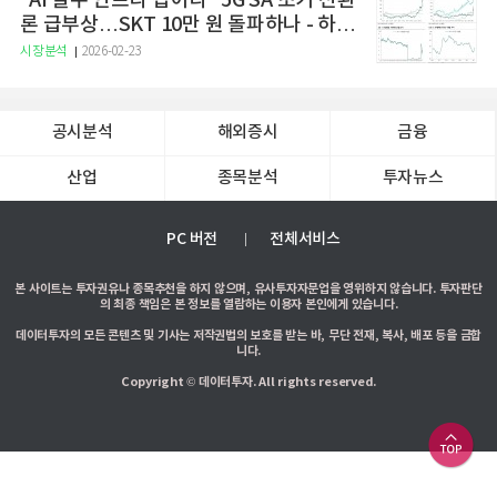
“AI 필수 인프라 잡아라” 5G SA 조기 전환
론 급부상…SKT 10만 원 돌파하나 - 하나
증권
시장분석
2026-02-23
공시분석
해외증시
금융
산업
종목분석
투자뉴스
PC 버전
전체서비스
본 사이트는 투자권유나 종목추천을 하지 않으며, 유사투자자문업을 영위하지 않습니다. 투자판단
의 최종 책임은 본 정보를 열람하는 이용자 본인에게 있습니다.
데이터투자의 모든 콘텐츠 및 기사는 저작권법의 보호를 받는 바, 무단 전재, 복사, 배포 등을 금합
니다.
Copyright © 데이터투자. All rights reserved.