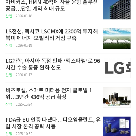
아비커스, HMM 40척에 자율 운항 솔루션
공급…단일 계약 최대 규모
산업
2026-01-18
LS전선, 멕시코 LSCMX에 2300억 투자해
북미 에너지·모빌리티 거점 구축
산업
2026-01-18
LG화학, 아시아 독점 판매 ‘엑스파렐’로 96
시간 수술 통증 완화 선도
산업
2026-01-17
비츠로셀, 스마트 미터용 전지 글로벌 1
위…3년간 436억 공급 확정
산업
2025-12-24
FDA급 EU 인증 따냈다…디오임플란트, 유
럽 시장 본격 공략 시동
산업
2025-10-30