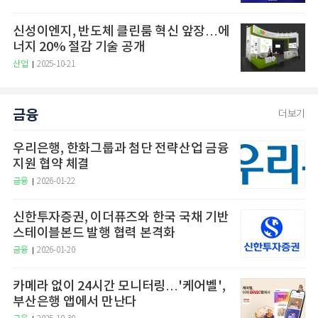
신성이엔지, 반도체 클린룸 혁신 앞장…에
너지 20% 절감 기술 공개
산업
2025-10-21
금융
더보기
우리은행, 한화그룹과 첨단 전략산업 금융
지원 협약 체결
금융
2026-01-22
신한투자증권, 이더퓨즈와 한국 국채 기반
스테이블본드 발행 협력 본격화
금융
2026-01-20
카메라 없이 24시간 모니터링…'케어벨',
부산은행 앱에서 만난다