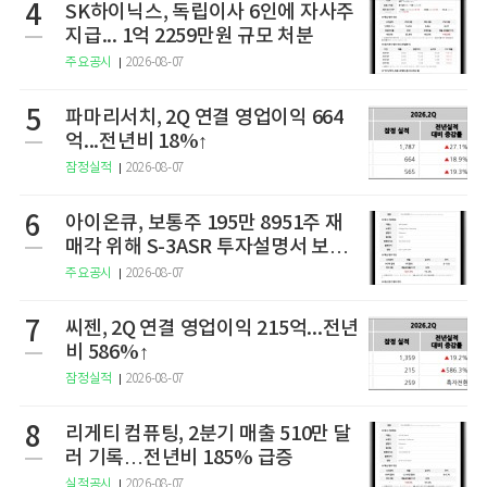
4
SK하이닉스, 독립이사 6인에 자사주
지급... 1억 2259만원 규모 처분
주요공시
2026-08-07
5
파마리서치, 2Q 연결 영업이익 664
억...전년비 18%↑
잠정실적
2026-08-07
6
아이온큐, 보통주 195만 8951주 재
매각 위해 S-3ASR 투자설명서 보충
서 제출
주요공시
2026-08-07
7
씨젠, 2Q 연결 영업이익 215억...전년
비 586%↑
잠정실적
2026-08-07
8
리게티 컴퓨팅, 2분기 매출 510만 달
러 기록…전년비 185% 급증
실적공시
2026-08-07