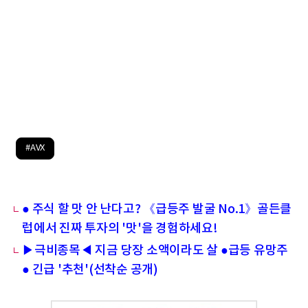
#AVX
● 주식 할 맛 안 난다고? 《급등주 발굴 No.1》골든클
럽에서 진짜 투자의 '맛'을 경험하세요!
▶극비종목◀ 지금 당장 소액이라도 살 ●급등 유망주
● 긴급 '추천'(선착순 공개)