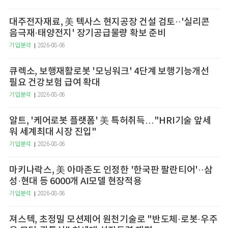
대주전자재료, 美 텍사스 현지공장 건설 검토··'실리콘
음극재·태양전지' 장기공급물량 확보 준비
기업분석
2026-08-06
큐렉소, 보행재활로봇 '모닝워크' 4단계 보행기능개선
필요 건강보험 급여 확대
기업분석
2026-08-06
알트, '케어로봇 플랫폼' 美 특허취득…"HRI기술 앞세
워 세계최대 시장 진입"
기업분석
2026-08-06
마키나락스, 美 아마존도 인정한 '한국판 팔란티어'··삼
성·현대 등 6000개 AI모델 현장적용
기업분석
2026-08-06
져스텍, 초정밀 모션제어 원천기술로 "반도체·로봇·우주