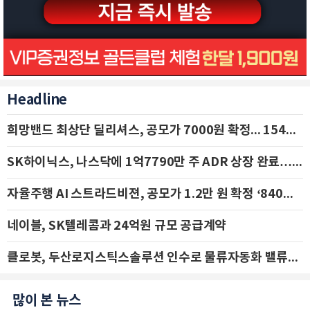
Headline
희망밴드 최상단 딜리셔스, 공모가 7000원 확정... 154억 규모 IPO 돌입
SK하이닉스, 나스닥에 1억7790만 주 ADR 상장 완료…29일 국내 추가 상장
자율주행 AI 스트라드비젼, 공모가 1.2만 원 확정 ‘840억 수혈’
네이블, SK텔레콤과 24억원 규모 공급계약
클로봇, 두산로지스틱스솔루션 인수로 물류자동화 밸류체인 확장 추진 - IBK투자증권
많이 본 뉴스