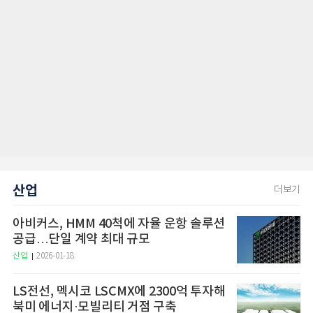
산업
더보기
아비커스, HMM 40척에 자율 운항 솔루션
공급…단일 계약 최대 규모
산업
2026-01-18
LS전선, 멕시코 LSCMX에 2300억 투자해
북미 에너지·모빌리티 거점 구축