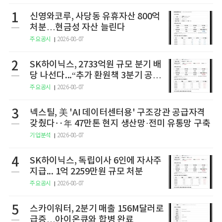
1
신영와코루, 사당동 유휴자산 800억
처분…현금성 자산 늘린다
주요공시
2026-08-07
2
SK하이닉스, 2733억원 규모 분기 배
당 나선다...“추가 환원책 3분기 공
개”
주요공시
2026-08-07
3
넥스틸, 美 'AI 데이터센터용' 구조강관 공급자격
갖췄다‥年 47만톤 현지 생산망·전미 유통망 구축
기업분석
2026-08-07
4
SK하이닉스, 독립이사 6인에 자사주
지급... 1억 2259만원 규모 처분
주요공시
2026-08-07
5
스카이워터, 2분기 매출 156M달러로
급증…아이온큐와 합병 완료