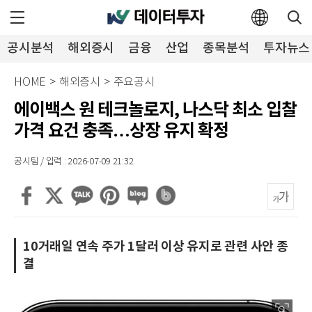
공시분석
해외증시
금융
산업
종목분석
투자뉴스
HOME
>
해외증시
>
주요공시
에이백스 원 테크놀로지, 나스닥 최소 입찰
가격 요건 충족…상장 유지 확정
공시팀 / 입력 : 2026-07-09 21:32
10거래일 연속 주가 1달러 이상 유지로 관련 사안 종
결