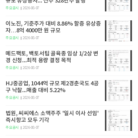
규모 유상증자... 신주 328만주 발행
주요공시
2026-08-07
이노진, 기준주가 대비 8.86% 할증 유상증
자…8억 4000만 원 규모
주요공시
2026-08-07
메드팩토, 백토서팁 골육종 임상 1/2상 변
경 신청...최적 용량 결정 목적
주요공시
2026-08-07
HJ중공업, 1044억 규모 제2경춘국도 4공
구 낙찰...매출 대비 5.22%
주요공시
2026-08-07
법원, 씨씨에스 소액주주 '일시 이사 선임'
즉시항고 모두 기각
주요공시
2026-08-07