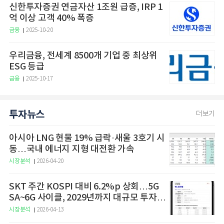
신한투자증권 연금자산 1조원 급증, IRP 1
억 이상 고객 40% 폭증
금융
2025-10-20
우리금융, 전세계 8500개 기업 중 최상위
ESG 등급
금융
2025-10-17
투자뉴스
더보기
아시아 LNG 현물 19% 급락·새울 3호기 시
동…국내 에너지 지형 대전환 가속
시장분석
2026-04-20
SKT 주간 KOSPI 대비 6.2%p 상회…5G
SA~6G 사이클, 2029년까지 대규모 투자
예고
시장분석
2026-04-13