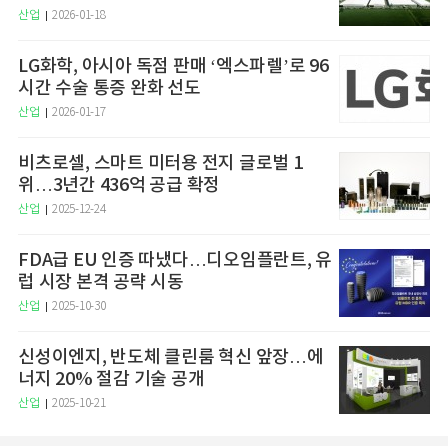
산업
2026-01-18
LG화학, 아시아 독점 판매 ‘엑스파렐’로 96
시간 수술 통증 완화 선도
산업
2026-01-17
비츠로셀, 스마트 미터용 전지 글로벌 1
위…3년간 436억 공급 확정
산업
2025-12-24
FDA급 EU 인증 따냈다…디오임플란트, 유
럽 시장 본격 공략 시동
산업
2025-10-30
신성이엔지, 반도체 클린룸 혁신 앞장…에
너지 20% 절감 기술 공개
산업
2025-10-21