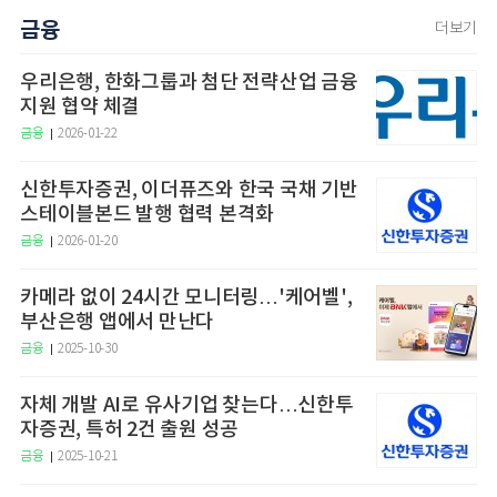
금융
더보기
우리은행, 한화그룹과 첨단 전략산업 금융
지원 협약 체결
금융
2026-01-22
신한투자증권, 이더퓨즈와 한국 국채 기반
스테이블본드 발행 협력 본격화
금융
2026-01-20
카메라 없이 24시간 모니터링…'케어벨',
부산은행 앱에서 만난다
금융
2025-10-30
자체 개발 AI로 유사기업 찾는다…신한투
자증권, 특허 2건 출원 성공
금융
2025-10-21