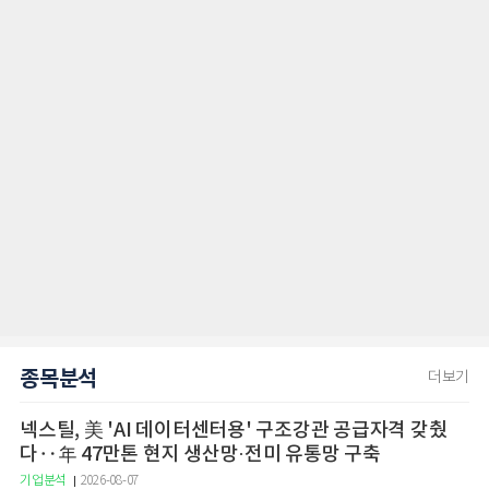
종목분석
더보기
넥스틸, 美 'AI 데이터센터용' 구조강관 공급자격 갖췄
다‥年 47만톤 현지 생산망·전미 유통망 구축
기업분석
2026-08-07