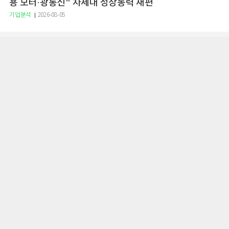
용 모터·광통신" 차세대 성장동력 재편
기업분석
2026-08-05