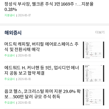
정성식 부사장, 웰크론 주식 3만1669주 ↑…지분율
0.28%
지분공시
2026-08-07
해외증시
더보기
머드릭 캐피탈, 버티컬 에어로스페이스 주
식 및 전환사채 매각
주요공시
2026-08-08
에드워드 H. 커너핸 등 5인, 업시디언 에너
지 공동 보고 협약 체결
주요공시
2026-08-08
옵코 헬스, 코크리스털 파머 지분 29.6% 확
보…500만 달러 규모 주식 취득
주요공시
2026-08-08