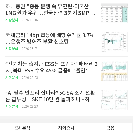
하나증권 "중동 분쟁 속 유연탄·미국산
LNG 원가 우위…한국전력 3분기 SMP 상
승 전망"
시장분석
2026-03-16
국채금리 14bp 급등에 배당수익률 3.7%
…은행주 방어주 부활 신호탄
시장분석
2026-03-09
“전기차는 춥지만 ESS는 뜨겁다” 배터리 3
사, 북미 ESS 수요 45% 급증에 ‘올인’
시장분석
2026-03-03
“AI 필수 인프라 잡아라” 5G SA 조기 전환
론 급부상…SKT 10만 원 돌파하나 - 하나
증권
시장분석
2026-02-23
공시분석
해외증시
금융