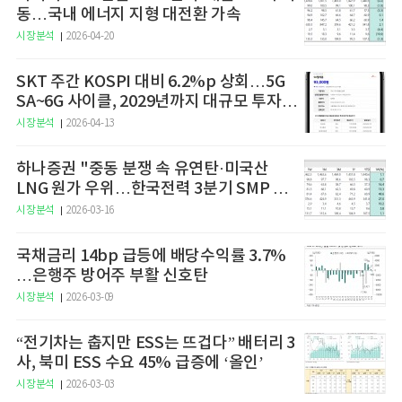
동…국내 에너지 지형 대전환 가속
시장분석
2026-04-20
SKT 주간 KOSPI 대비 6.2%p 상회…5G
SA~6G 사이클, 2029년까지 대규모 투자
예고
시장분석
2026-04-13
하나증권 "중동 분쟁 속 유연탄·미국산
LNG 원가 우위…한국전력 3분기 SMP 상
승 전망"
시장분석
2026-03-16
국채금리 14bp 급등에 배당수익률 3.7%
…은행주 방어주 부활 신호탄
시장분석
2026-03-09
“전기차는 춥지만 ESS는 뜨겁다” 배터리 3
사, 북미 ESS 수요 45% 급증에 ‘올인’
시장분석
2026-03-03