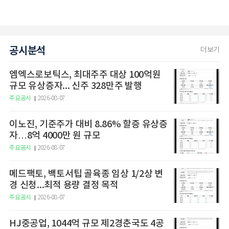
공시분석
더보기
엠엑스로보틱스, 최대주주 대상 100억원
규모 유상증자... 신주 328만주 발행
주요공시
2026-08-07
이노진, 기준주가 대비 8.86% 할증 유상증
자…8억 4000만 원 규모
주요공시
2026-08-07
메드팩토, 백토서팁 골육종 임상 1/2상 변
경 신청...최적 용량 결정 목적
주요공시
2026-08-07
HJ중공업, 1044억 규모 제2경춘국도 4공