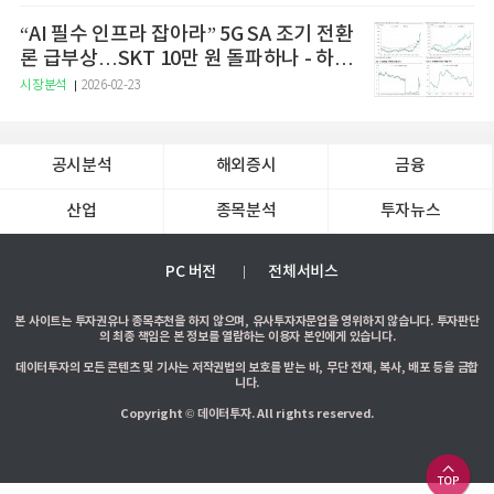
“AI 필수 인프라 잡아라” 5G SA 조기 전환
론 급부상…SKT 10만 원 돌파하나 - 하나
증권
시장분석
2026-02-23
공시분석
해외증시
금융
산업
종목분석
투자뉴스
PC 버전
전체서비스
본 사이트는 투자권유나 종목추천을 하지 않으며, 유사투자자문업을 영위하지 않습니다. 투자판단
의 최종 책임은 본 정보를 열람하는 이용자 본인에게 있습니다.
데이터투자의 모든 콘텐츠 및 기사는 저작권법의 보호를 받는 바, 무단 전재, 복사, 배포 등을 금합
니다.
Copyright © 데이터투자. All rights reserved.