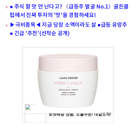
● 주식 할 맛 안 난다고? 《급등주 발굴 No.1》골든클
럽에서 진짜 투자의 '맛'을 경험하세요!
▶극비종목◀ 지금 당장 소액이라도 살 ●급등 유망주
● 긴급 '추천'(선착순 공개)