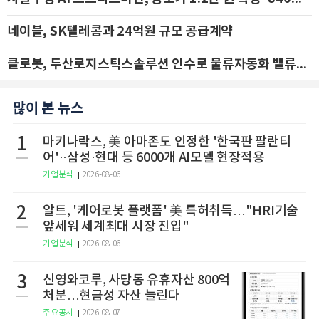
네이블, SK텔레콤과 24억원 규모 공급계약
클로봇, 두산로지스틱스솔루션 인수로 물류자동화 밸류체인 확장 추진 - IBK투자증권
많이 본 뉴스
1
마키나락스, 美 아마존도 인정한 '한국판 팔란티
어'··삼성·현대 등 6000개 AI모델 현장적용
기업분석
2026-08-06
2
알트, '케어로봇 플랫폼' 美 특허취득…"HRI기술
앞세워 세계최대 시장 진입"
기업분석
2026-08-06
3
신영와코루, 사당동 유휴자산 800억
처분…현금성 자산 늘린다
주요공시
2026-08-07