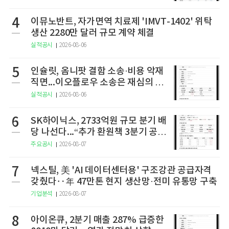
4
이뮤노반트, 자가면역 치료제 'IMVT-1402' 위탁
생산 2280만 달러 규모 계약 체결
실적공시
2026-08-06
5
인슐릿, 옴니팟 결함 소송·비용 악재
직면...이오플로우 소송은 재심의 청
구
실적공시
2026-08-06
6
SK하이닉스, 2733억원 규모 분기 배
당 나선다...“추가 환원책 3분기 공
개”
주요공시
2026-08-07
7
넥스틸, 美 'AI 데이터센터용' 구조강관 공급자격
갖췄다‥年 47만톤 현지 생산망·전미 유통망 구축
기업분석
2026-08-07
8
아이온큐, 2분기 매출 287% 급증한