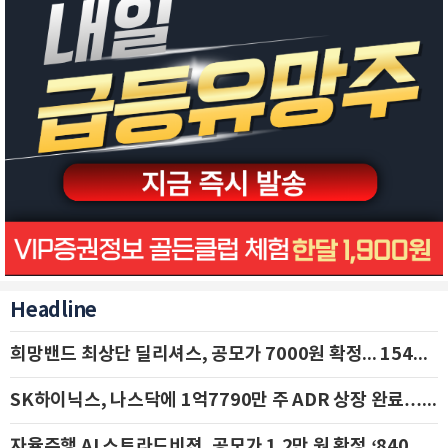
Headline
희망밴드 최상단 딜리셔스, 공모가 7000원 확정... 154억 규모 IPO 돌입
SK하이닉스, 나스닥에 1억7790만 주 ADR 상장 완료…29일 국내 추가 상장
자율주행 AI 스트라드비젼, 공모가 1.2만 원 확정 ‘840억 수혈’