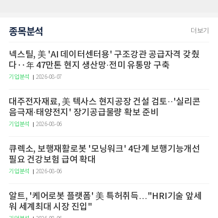
종목분석
더보기
넥스틸, 美 'AI 데이터센터용' 구조강관 공급자격 갖췄
다‥年 47만톤 현지 생산망·전미 유통망 구축
기업분석
2026-08-07
대주전자재료, 美 텍사스 현지공장 건설 검토··'실리콘
음극재·태양전지' 장기공급물량 확보 준비
기업분석
2026-08-06
큐렉소, 보행재활로봇 '모닝워크' 4단계 보행기능개선
필요 건강보험 급여 확대
기업분석
2026-08-06
알트, '케어로봇 플랫폼' 美 특허취득…"HRI기술 앞세
워 세계최대 시장 진입"