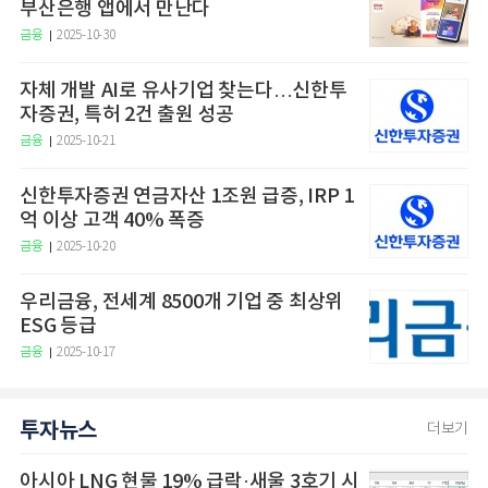
부산은행 앱에서 만난다
금융
2025-10-30
자체 개발 AI로 유사기업 찾는다…신한투
자증권, 특허 2건 출원 성공
금융
2025-10-21
신한투자증권 연금자산 1조원 급증, IRP 1
억 이상 고객 40% 폭증
금융
2025-10-20
우리금융, 전세계 8500개 기업 중 최상위
ESG 등급
금융
2025-10-17
투자뉴스
더보기
아시아 LNG 현물 19% 급락·새울 3호기 시