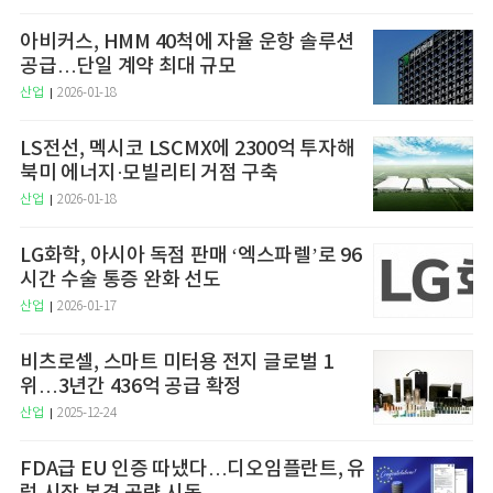
아비커스, HMM 40척에 자율 운항 솔루션
공급…단일 계약 최대 규모
산업
2026-01-18
LS전선, 멕시코 LSCMX에 2300억 투자해
북미 에너지·모빌리티 거점 구축
산업
2026-01-18
LG화학, 아시아 독점 판매 ‘엑스파렐’로 96
시간 수술 통증 완화 선도
산업
2026-01-17
비츠로셀, 스마트 미터용 전지 글로벌 1
위…3년간 436억 공급 확정
산업
2025-12-24
FDA급 EU 인증 따냈다…디오임플란트, 유