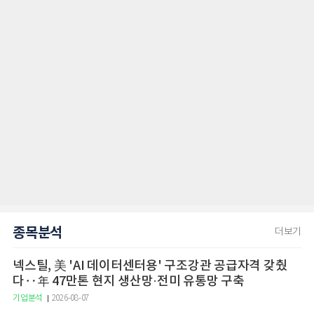
종목분석
더보기
넥스틸, 美 'AI 데이터센터용' 구조강관 공급자격 갖췄
다‥年 47만톤 현지 생산망·전미 유통망 구축
기업분석
2026-08-07