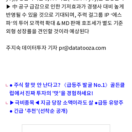
▶ 中 공구 급감으로 인한 기저효과가 경쟁사 대비 높게
반영될 수 있을 것으로 기대되며, 주력 걸그룹 IP ‘에스
파’의 투어 모객력 확대 & MD 판매 호조세가 별도 기준
외형 성장률을 견인할 것이라 예상된다
주지숙 데이터투자 기자 pr@datatooza.com
● 주식 할 맛 안 난다고? 《급등주 발굴 No.1》골든클
럽에서 진짜 투자의 '맛'을 경험하세요!
▶극비종목◀ 지금 당장 소액이라도 살 ●급등 유망주
● 긴급 '추천'(선착순 공개)