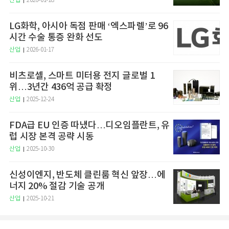
산업
2026-01-18
LG화학, 아시아 독점 판매 ‘엑스파렐’로 96
시간 수술 통증 완화 선도
산업
2026-01-17
비츠로셀, 스마트 미터용 전지 글로벌 1
위…3년간 436억 공급 확정
산업
2025-12-24
FDA급 EU 인증 따냈다…디오임플란트, 유
럽 시장 본격 공략 시동
산업
2025-10-30
신성이엔지, 반도체 클린룸 혁신 앞장…에
너지 20% 절감 기술 공개
산업
2025-10-21