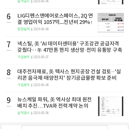
실적공시
2026-08-06
6
LIG디펜스앤에어로스페이스, 2Q 연
결 영업이익 1057억...전년비 29%↑
잠정실적
2026-08-06
7
넥스틸, 美 'AI 데이터센터용' 구조강관 공급자격
갖췄다‥年 47만톤 현지 생산망·전미 유통망 구축
기업분석
2026-08-07
8
대주전자재료, 美 텍사스 현지공장 건설 검토··'실
리콘 음극재·태양전지' 장기공급물량 확보 준비
기업분석
2026-08-06
9
뉴스케일 파워, 美 역사상 최대 원전
배치 추진…TVA와 전력계약 논의
실적공시
2026-08-06