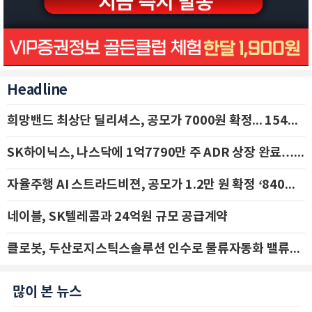
Headline
희망밴드 최상단 딜리셔스, 공모가 7000원 확정... 154억 규모 IPO 돌입
SK하이닉스, 나스닥에 1억7790만 주 ADR 상장 완료…29일 국내 추가 상장
자율주행 AI 스트라드비젼, 공모가 1.2만 원 확정 ‘840억 수혈’
네이블, SK텔레콤과 24억원 규모 공급계약
클로봇, 두산로지스틱스솔루션 인수로 물류자동화 밸류체인 확장 추진 - IBK투자증권
많이 본 뉴스