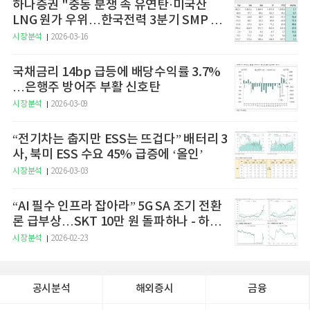
하나증권 "중동 분쟁 속 유연탄·미국산
LNG 원가 우위…한국전력 3분기 SMP 상
승 전망"
시장분석
2026-03-16
국채금리 14bp 급등에 배당수익률 3.7%
…은행주 방어주 부활 신호탄
시장분석
2026-03-09
“전기차는 춥지만 ESS는 뜨겁다” 배터리 3
사, 북미 ESS 수요 45% 급증에 ‘올인’
시장분석
2026-03-03
“AI 필수 인프라 잡아라” 5G SA 조기 전환
론 급부상…SKT 10만 원 돌파하나 - 하나
증권
시장분석
2026-02-23
공시분석
해외증시
금융