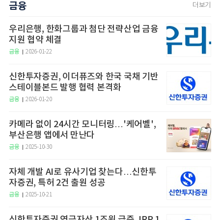
금융
더보기
우리은행, 한화그룹과 첨단 전략산업 금융
지원 협약 체결
금융
2026-01-22
신한투자증권, 이더퓨즈와 한국 국채 기반
스테이블본드 발행 협력 본격화
금융
2026-01-20
카메라 없이 24시간 모니터링…'케어벨',
부산은행 앱에서 만난다
금융
2025-10-30
자체 개발 AI로 유사기업 찾는다…신한투
자증권, 특허 2건 출원 성공
금융
2025-10-21
신한투자증권 연금자산 1조원 급증, IRP 1