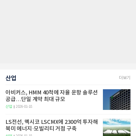
산업
더보기
아비커스, HMM 40척에 자율 운항 솔루션
공급…단일 계약 최대 규모
산업
2026-01-18
LS전선, 멕시코 LSCMX에 2300억 투자해
북미 에너지·모빌리티 거점 구축