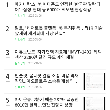
1
마키나락스, 美 아마존도 인정한 '한국판 팔란티
어'··삼성·현대 등 6000개 AI모델 현장적용
기업분석
2026-08-06
2
알트, '케어로봇 플랫폼' 美 특허취득…"HRI기술
앞세워 세계최대 시장 진입"
기업분석
2026-08-06
3
이뮤노반트, 자가면역 치료제 'IMVT-1402' 위탁
생산 2280만 달러 규모 계약 체결
실적공시
2026-08-06
4
인슐릿, 옴니팟 결함 소송·비용 악재
직면...이오플로우 소송은 재심의 청
구
실적공시
2026-08-06
5
아이온큐, 2분기 매출 287% 급증한
8010만 달러…연간 전망치 상향