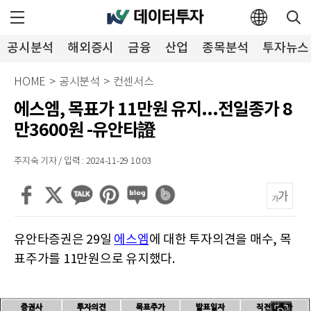
공시분석
해외증시
금융
산업
종목분석
투자뉴스
HOME
>
공시분석
>
컨센서스
에스엠, 목표가 11만원 유지...전일종가 8
만3600원 -유안타證
주지숙 기자 / 입력 : 2024-11-29 10:03
유안타증권은 29일
에스엠
에 대한 투자의견을 매수, 목
표주가를 11만원으로 유지했다.