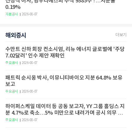
신정식 이사, 영우디에스피 주식 9385주 ↑…지분율
0.19%
지분공시
2026-08-07
해외증시
더보기
수만트 신하 회장 컨소시엄, 리뉴 에너지 글로벌에 '주당
7.02달러' 인수 제안 재확인
주요공시
2026-08-07
패트릭 순시옹 박사, 이뮤니티바이오 지분 64.8% 보유
보고
주요공시
2026-08-07
하이퍼스케일 데이터 등 공동 보고자, YY 그룹 홀딩스 지
분 4.7%로 축소…5% 미만으로 내려가며 공시 의무 종
료
주요공시
2026-08-07