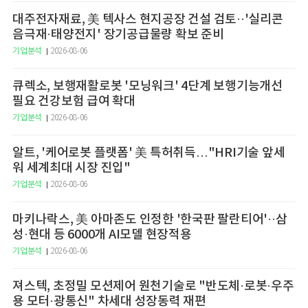
대주전자재료, 美 텍사스 현지공장 건설 검토··'실리콘
음극재·태양전지' 장기공급물량 확보 준비
기업분석
2026-08-06
큐렉소, 보행재활로봇 '모닝워크' 4단계 보행기능개선
필요 건강보험 급여 확대
기업분석
2026-08-06
알트, '케어로봇 플랫폼' 美 특허취득…"HRI기술 앞세
워 세계최대 시장 진입"
기업분석
2026-08-06
마키나락스, 美 아마존도 인정한 '한국판 팔란티어'··삼
성·현대 등 6000개 AI모델 현장적용
기업분석
2026-08-06
져스텍, 초정밀 모션제어 원천기술로 "반도체·로봇·우주
용 모터·광통신" 차세대 성장동력 재편