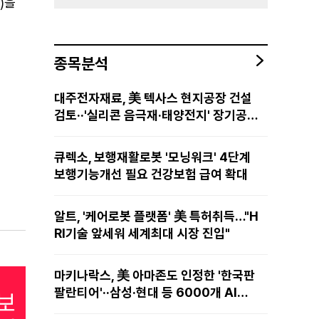
)을
종목분석
대주전자재료, 美 텍사스 현지공장 건설
검토··'실리콘 음극재·태양전지' 장기공급
물량 확보 준비
큐렉소, 보행재활로봇 '모닝워크' 4단계
보행기능개선 필요 건강보험 급여 확대
알트, '케어로봇 플랫폼' 美 특허취득…"H
RI기술 앞세워 세계최대 시장 진입"
마키나락스, 美 아마존도 인정한 '한국판
팔란티어'··삼성·현대 등 6000개 AI모
델 현장적용