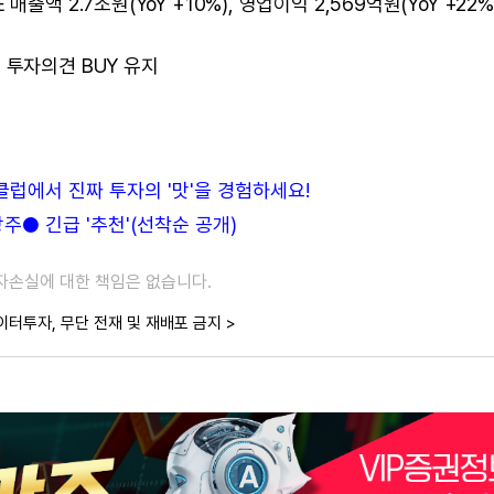
액 2.7조원(YoY +10%), 영업이익 2,569억원(YoY +22%
 투자의견 BUY 유지
든클럽에서 진짜 투자의 '맛'을 경험하세요!
● 긴급 '추천'(선착순 공개)
투자손실에 대한 책임은 없습니다.
이터투자, 무단 전재 및 재배포 금지 >