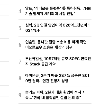
력 재편
알트, '케어로봇 플랫폼' 美 특허취득…"HRI
4
기술 앞세워 세계최대 시장 진입"
심텍, 2Q 연결 영업이익 628억...전년비 1
5
034%↑
인슐릿, 옴니팟 결함 소송·비용 악재 직면...
6
이오플로우 소송은 재심의 청구
두산퓨얼셀, 1087억원 규모 SOFC 연료전
7
지 Stack 공급 계약
아이온큐, 2분기 매출 287% 급증한 801
8
0만 달러…연간 전망치 상향
솔리드 파워, 2분기 매출 환입에 적자 지
9
속…"한국 내 합작법인 설립 논의 중"