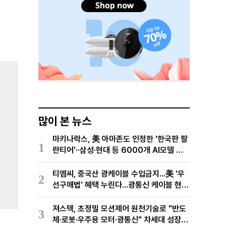
많이 본 뉴스
마키나락스, 美 아마존도 인정한 '한국판 팔
1
란티어'··삼성·현대 등 6000개 AI모델 현
장적용
티엠씨, 중국산 광케이블 수입금지...美 '우
2
선구매법' 혜택 누린다...광통신 케이블 현지
생산
져스텍, 초정밀 모션제어 원천기술로 "반도
3
체·로봇·우주용 모터·광통신" 차세대 성장동