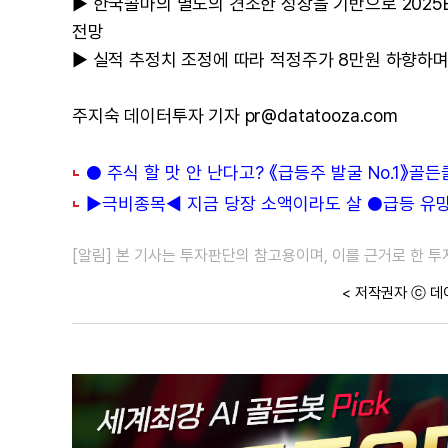
▶ 한국콜마의 별도의 견조한 성장을 기반으로 2025E 매출
전망
▶ 실적 추정치 조정에 따라 적정주가 8만원 하향하며
주지숙 데이터투자 기자 pr@datatooza.com
● 주식 할 맛 안 난다고? 《급등주 발굴 No.1》골
▶극비종목◀ 지금 당장 소액이라도 살 ●급등 유망주
[알림] 본 기사는 투자판단의 참고용이며, 이를 근거로 한 
< 저작권자 ⓒ 데