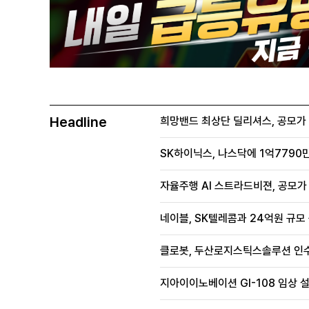
Headline
희망밴드 최상단 딜리셔스, 공모가 70
SK하이닉스, 나스닥에 1억7790만
자율주행 AI 스트라드비젼, 공모가 1
네이블, SK텔레콤과 24억원 규모
클로봇, 두산로지스틱스솔루션 인수
지아이이노베이션 GI-108 임상 설