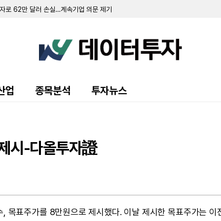
투자로 62만 달러 손실…계속기업 의문 제기
터 60만 달러 운영자금 조달
러로 흑자 전환…중동 갈등 여파에도 신규 드릴십 가동 효과
 적자 축소... 전문직 부문 매각 대금 추가 수령
중단 추진…헬스케어 부문은 흑자 전환
..전년비 33%↑
 비즈니스 스쿨 1억 2750만 달러에 매각 합의
전년비 61% 급감
0만 달러…BGE-102 임상 속도
산업
종목분석
투자뉴스
0만 달러 기록…주당 1.30달러 배당 선언
% 증가... 4025만 달러 부채 조기 상환에 순이익은 감소
 공모 추진... "AI 인프라 투자 확대"
자사주 매입 프로그램 승인
러 규모 전환사채 구조조정 완료
원 제시-다올투자證
54억...흑자전환
수, 목표주가를 8만원으로 제시했다. 이날 제시한 목표주가는 이