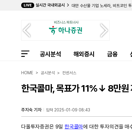
실시간 국내외공시
LIVE
대만 수산물 기업 노세라, 비트코인 
비아, CFO 전격 교체…주요 주주로부
발라리스, 2분기 순이익 4700만달
비즈니스 파트너사
BGSF, 2분기 영업손실 119만 달러로
해밀턴 비치 브랜즈, 매출채권 매각 
바이오노트, 2Q 연결 영업이익 84억.
그레이엄 홀딩스 자회사 카플란, 더블린
시스템1, 2분기 매출 3020만 달러…
공시분석
바이오에이지 랩스, 2분기 순손실 261
해외증시
금융
코드 에너지, 2분기 순이익 5억 252
헤네시 어드바이저스, 3분기 매출 4.2
셀레스티카, 최대 30억 달러 규모 보통주
HOME > 공시분석 > 컨센서스
달링 인그리디언츠, 10억 달러 규모 
에이백스 원 테크놀로지, 680만 달
한국콜마, 목표가 11%↓ 8만
스튜디오드래곤, 2Q 연결 영업이익 1
주지숙 기자
입력 2025-01-09 08:43
다올투자증권은 9일
한국콜마
에 대한 투자의견을 매