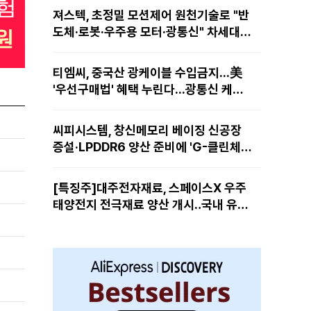
져스텍, 초정밀 모션제어 원천기술로 "반
도체·로봇·우주용 모터·광통신" 차세대
성장동력 재편
티엠씨, 중국산 광케이블 수입금지...美
'우선구매법' 혜택 누린다...광통신 케이
블 현지 생산
씨피시스템, 창신메모리 베이징 신공장
증설·LPDDR6 양산 준비에 'G-클린체
인' 공급 확대노린다
[특징주]대주전자재료, 스페이스X 우주
태양전지 전극재료 양산 개시‥국내 유일
공급 레코드에 14%↑