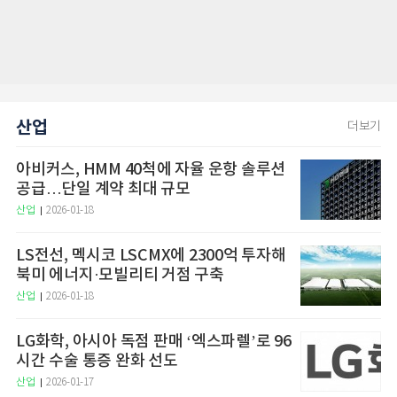
산업
더보기
아비커스, HMM 40척에 자율 운항 솔루션
공급…단일 계약 최대 규모
산업
2026-01-18
LS전선, 멕시코 LSCMX에 2300억 투자해
북미 에너지·모빌리티 거점 구축
산업
2026-01-18
LG화학, 아시아 독점 판매 ‘엑스파렐’로 96
시간 수술 통증 완화 선도
산업
2026-01-17