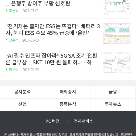
…은행주 방어주 부활 신호탄
시장분석
2026-03-09
“전기차는 춥지만 ESS는 뜨겁다” 배터리 3
사, 북미 ESS 수요 45% 급증에 ‘올인’
시장분석
2026-03-03
“AI 필수 인프라 잡아라” 5G SA 조기 전환
론 급부상…SKT 10만 원 돌파하나 - 하나
증권
시장분석
2026-02-23
공시분석
해외증시
금융
산업
종목분석
투자뉴스
PC 버전
전체서비스
본 사이트는 투자권유나 종목추천을 하지 않으며, 유사투자자문업을 영위하지 않습니다. 투자판단