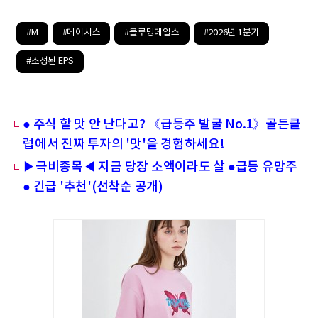
#M
#메이시스
#블루밍데일스
#2026년 1분기
#조정된 EPS
● 주식 할 맛 안 난다고? 《급등주 발굴 No.1》골든클
럽에서 진짜 투자의 '맛'을 경험하세요!
▶극비종목◀ 지금 당장 소액이라도 살 ●급등 유망주
● 긴급 '추천'(선착순 공개)