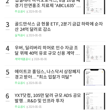
2
앱셀레라 바이오로직스, 8월 10일 폐
경기 안면홍조 치료제 'ABCL635' 임
상 2상 결과 발표
주요공시
2026-08-08
3
골드만삭스 금 현물 ETF, 2분기 금값 하락에 순자
산 24억 달러로 감소
실적공시
2026-08-08
4
우버, 딜리버리 히어로 인수 자금 조
달 위해 40억 유로 규모 신용 계약 체
결
계약체결공시
2026-08-08
5
에이트코 홀딩스, 나스닥서 상장폐지
경고 받아…"최소 입찰가 미달"
주요공시
2026-08-08
6
YXT닷컴, 105만 달러 규모 ADS 공모
발행…R&D 및 인프라 투자
주요공시
2026-08-08