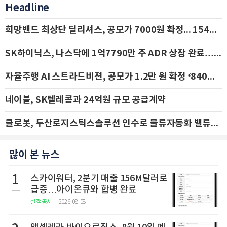
Headline
희망밴드 최상단 딜리셔스, 공모가 7000원 확정... 154억 규모 IPO 돌입
SK하이닉스, 나스닥에 1억7790만 주 ADR 상장 완료…29일 국내 추가 상장
자율주행 AI 스트라드비젼, 공모가 1.2만 원 확정 ‘840억 수혈’
네이블, SK텔레콤과 24억원 규모 공급계약
클로봇, 두산로지스틱스솔루션 인수로 물류자동화 밸류체인 확장 추진 - IBK투자증권
많이 본 뉴스
1
스카이워터, 2분기 매출 156M달러로
급증…아이온큐와 합병 완료
실적공시
2026-08-08