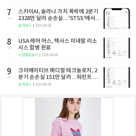
7
스카이AI, 솔라나 가치 폭락에 2분기
2328만 달러 순손실…'STSS'에서
사명·티커 변경 완료
실적공시
2026-08-08
8
USA 레어 어스, 텍사스 미네랄 리소
시스 합병 완료
사업발표공시
2026-08-08
9
크리에이티브 메디컬 테크놀로지, 2
분기 순손실 151만 달러…워런트 행
사로 446만 달러 조달
실적공시
2026-08-08