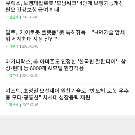
큐렉소, 보행재활로봇 '모닝워크' 4단계 보행기능개선
필요 건강보험 급여 확대
기업분석
2026-08-06
알트, '케어로봇 플랫폼' 美 특허취득…"HRI기술 앞세
워 세계최대 시장 진입"
기업분석
2026-08-06
마키나락스, 美 아마존도 인정한 '한국판 팔란티어'··삼
성·현대 등 6000개 AI모델 현장적용
기업분석
2026-08-06
져스텍, 초정밀 모션제어 원천기술로 "반도체·로봇·우주
용 모터·광통신" 차세대 성장동력 재편
기업분석
2026-08-05