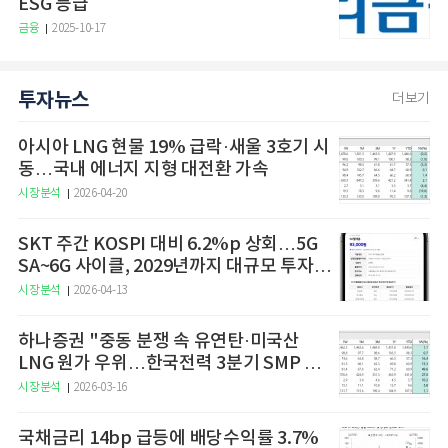
ESG 등급
금융
2025-10-17
투자뉴스
더보기
아시아 LNG 현물 19% 급락·새울 3호기 시
동…국내 에너지 지형 대전환 가속
시장분석
2026-04-20
SKT 주간 KOSPI 대비 6.2%p 상회…5G
SA~6G 사이클, 2029년까지 대규모 투자
예고
시장분석
2026-04-13
하나증권 "중동 분쟁 속 유연탄·미국산
LNG 원가 우위…한국전력 3분기 SMP 상
승 전망"
시장분석
2026-03-16
국채금리 14bp 급등에 배당수익률 3.7%