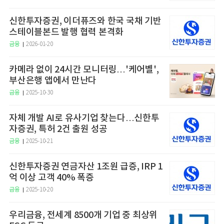
신한투자증권, 이더퓨즈와 한국 국채 기반
스테이블본드 발행 협력 본격화
금융
2026-01-20
카메라 없이 24시간 모니터링…'케어벨',
부산은행 앱에서 만난다
금융
2025-10-30
자체 개발 AI로 유사기업 찾는다…신한투
자증권, 특허 2건 출원 성공
금융
2025-10-21
신한투자증권 연금자산 1조원 급증, IRP 1
억 이상 고객 40% 폭증
금융
2025-10-20
우리금융, 전세계 8500개 기업 중 최상위