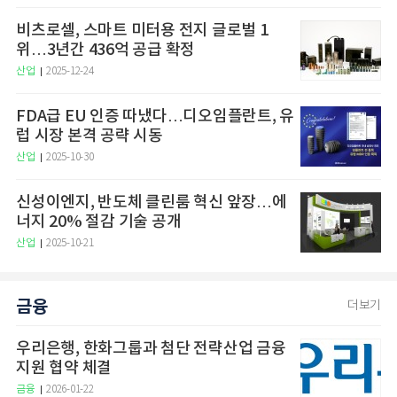
비츠로셀, 스마트 미터용 전지 글로벌 1
위…3년간 436억 공급 확정
산업
2025-12-24
FDA급 EU 인증 따냈다…디오임플란트, 유
럽 시장 본격 공략 시동
산업
2025-10-30
신성이엔지, 반도체 클린룸 혁신 앞장…에
너지 20% 절감 기술 공개
산업
2025-10-21
금융
더보기
우리은행, 한화그룹과 첨단 전략산업 금융
지원 협약 체결
금융
2026-01-22