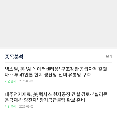
종목분석
더보기
넥스틸, 美 'AI 데이터센터용' 구조강관 공급자격 갖췄
다‥年 47만톤 현지 생산망·전미 유통망 구축
기업분석
2026-08-07
대주전자재료, 美 텍사스 현지공장 건설 검토··'실리콘
음극재·태양전지' 장기공급물량 확보 준비
기업분석
2026-08-06