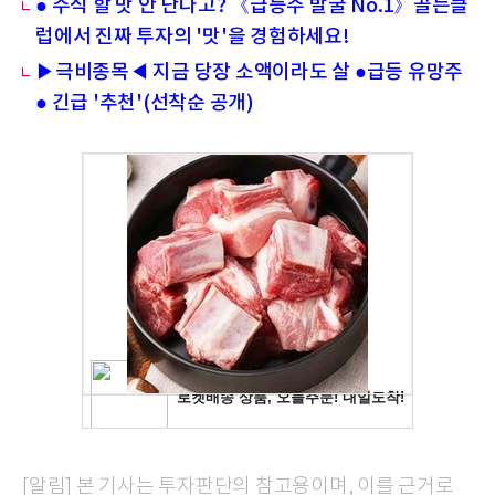
● 주식 할 맛 안 난다고? 《급등주 발굴 No.1》골든클
럽에서 진짜 투자의 '맛'을 경험하세요!
▶극비종목◀ 지금 당장 소액이라도 살 ●급등 유망주
● 긴급 '추천'(선착순 공개)
[알림] 본 기사는 투자판단의 참고용이며, 이를 근거로