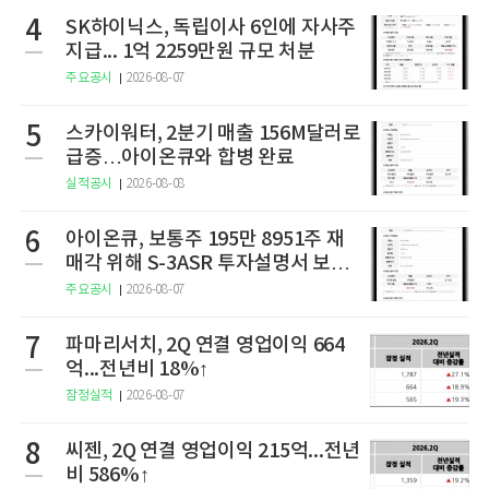
4
SK하이닉스, 독립이사 6인에 자사주
지급... 1억 2259만원 규모 처분
주요공시
2026-08-07
5
스카이워터, 2분기 매출 156M달러로
급증…아이온큐와 합병 완료
실적공시
2026-08-08
6
아이온큐, 보통주 195만 8951주 재
매각 위해 S-3ASR 투자설명서 보충
서 제출
주요공시
2026-08-07
7
파마리서치, 2Q 연결 영업이익 664
억...전년비 18%↑
잠정실적
2026-08-07
8
씨젠, 2Q 연결 영업이익 215억...전년
비 586%↑