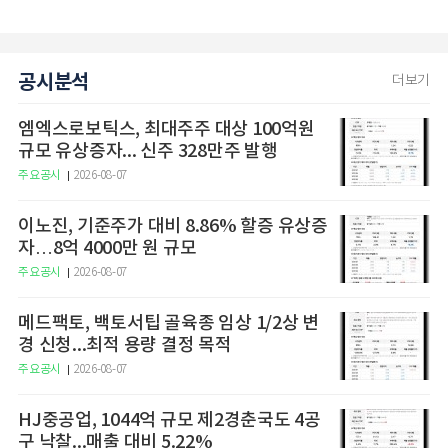
공시분석
더보기
엠엑스로보틱스, 최대주주 대상 100억원
규모 유상증자... 신주 328만주 발행
주요공시
2026-08-07
이노진, 기준주가 대비 8.86% 할증 유상증
자…8억 4000만 원 규모
주요공시
2026-08-07
메드팩토, 백토서팁 골육종 임상 1/2상 변
경 신청...최적 용량 결정 목적
주요공시
2026-08-07
HJ중공업, 1044억 규모 제2경춘국도 4공
구 낙찰...매출 대비 5.22%