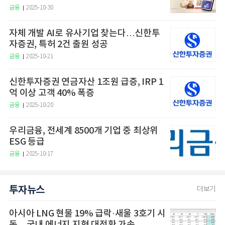
금융
2025-10-30
자체 개발 AI로 유사기업 찾는다…신한투
자증권, 특허 2건 출원 성공
금융
2025-10-21
신한투자증권 연금자산 1조원 급증, IRP 1
억 이상 고객 40% 폭증
금융
2025-10-20
우리금융, 전세계 8500개 기업 중 최상위
ESG 등급
금융
2025-10-17
투자뉴스
더보기
아시아 LNG 현물 19% 급락·새울 3호기 시
동…국내 에너지 지형 대전환 가속