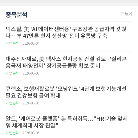
종목분석
더보기
넥스틸, 美 'AI 데이터센터용' 구조강관 공급자격 갖췄
다‥年 47만톤 현지 생산망·전미 유통망 구축
기업분석
2026-08-07
대주전자재료, 美 텍사스 현지공장 건설 검토··'실리콘
음극재·태양전지' 장기공급물량 확보 준비
기업분석
2026-08-06
큐렉소, 보행재활로봇 '모닝워크' 4단계 보행기능개선
필요 건강보험 급여 확대
기업분석
2026-08-06
알트, '케어로봇 플랫폼' 美 특허취득…"HRI기술 앞세
워 세계최대 시장 진입"
기업분석
2026-08-06