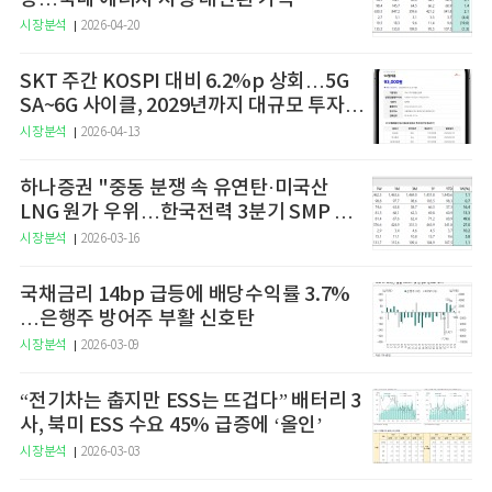
시장분석
2026-04-20
SKT 주간 KOSPI 대비 6.2%p 상회…5G
SA~6G 사이클, 2029년까지 대규모 투자
예고
시장분석
2026-04-13
하나증권 "중동 분쟁 속 유연탄·미국산
LNG 원가 우위…한국전력 3분기 SMP 상
승 전망"
시장분석
2026-03-16
국채금리 14bp 급등에 배당수익률 3.7%
…은행주 방어주 부활 신호탄
시장분석
2026-03-09
“전기차는 춥지만 ESS는 뜨겁다” 배터리 3
사, 북미 ESS 수요 45% 급증에 ‘올인’
시장분석
2026-03-03