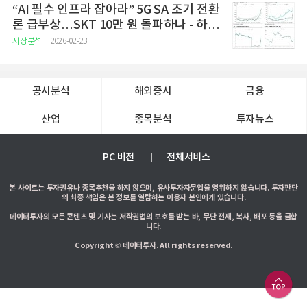
“AI 필수 인프라 잡아라” 5G SA 조기 전환
론 급부상…SKT 10만 원 돌파하나 - 하나
증권
시장분석
2026-02-23
공시분석
해외증시
금융
산업
종목분석
투자뉴스
PC 버전
전체서비스
본 사이트는 투자권유나 종목추천을 하지 않으며, 유사투자자문업을 영위하지 않습니다. 투자판단
의 최종 책임은 본 정보를 열람하는 이용자 본인에게 있습니다.
데이터투자의 모든 콘텐츠 및 기사는 저작권법의 보호를 받는 바, 무단 전재, 복사, 배포 등을 금합
니다.
Copyright © 데이터투자. All rights reserved.