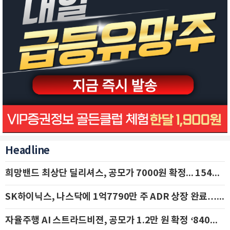
Headline
희망밴드 최상단 딜리셔스, 공모가 7000원 확정... 154억 규모 IPO 돌입
SK하이닉스, 나스닥에 1억7790만 주 ADR 상장 완료…29일 국내 추가 상장
자율주행 AI 스트라드비젼, 공모가 1.2만 원 확정 ‘840억 수혈’