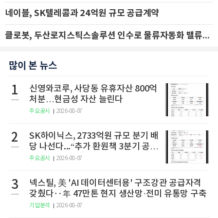
네이블, SK텔레콤과 24억원 규모 공급계약
클로봇, 두산로지스틱스솔루션 인수로 물류자동화 밸류체인 확장 추진 - IBK투자증권
많이 본 뉴스
1
신영와코루, 사당동 유휴자산 800억
처분…현금성 자산 늘린다
주요공시
2026-08-07
2
SK하이닉스, 2733억원 규모 분기 배
당 나선다...“추가 환원책 3분기 공
개”
주요공시
2026-08-07
3
넥스틸, 美 'AI 데이터센터용' 구조강관 공급자격
갖췄다‥年 47만톤 현지 생산망·전미 유통망 구축
기업분석
2026-08-07