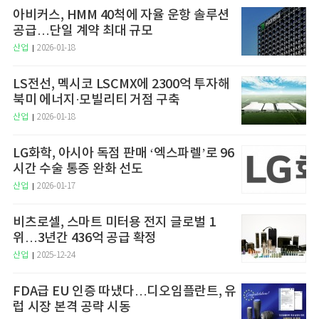
아비커스, HMM 40척에 자율 운항 솔루션
공급…단일 계약 최대 규모
산업
2026-01-18
LS전선, 멕시코 LSCMX에 2300억 투자해
북미 에너지·모빌리티 거점 구축
산업
2026-01-18
LG화학, 아시아 독점 판매 ‘엑스파렐’로 96
시간 수술 통증 완화 선도
산업
2026-01-17
비츠로셀, 스마트 미터용 전지 글로벌 1
위…3년간 436억 공급 확정
산업
2025-12-24
FDA급 EU 인증 따냈다…디오임플란트, 유
럽 시장 본격 공략 시동