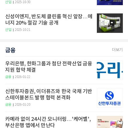
산업
2025-10-30
신성이엔지, 반도체 클린룸 혁신 앞장…에
너지 20% 절감 기술 공개
산업
2025-10-21
금융
더보기
우리은행, 한화그룹과 첨단 전략산업 금융
지원 협약 체결
금융
2026-01-22
신한투자증권, 이더퓨즈와 한국 국채 기반
스테이블본드 발행 협력 본격화
금융
2026-01-20
카메라 없이 24시간 모니터링…'케어벨',
부산은행 앱에서 만난다