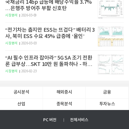
국채금리 14bp 급등에 배당수익률 3.7%
…은행주 방어주 부활 신호탄
시장분석
2026-03-09
“전기차는 춥지만 ESS는 뜨겁다” 배터리 3
사, 북미 ESS 수요 45% 급증에 ‘올인’
시장분석
2026-03-03
“AI 필수 인프라 잡아라” 5G SA 조기 전환
론 급부상…SKT 10만 원 돌파하나 - 하나
증권
시장분석
2026-02-23
공시분석
해외증시
금융
산업
종목분석
투자뉴스
PC 버전
전체서비스