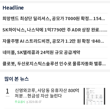
Headline
희망밴드 최상단 딜리셔스, 공모가 7000원 확정... 154억 규모 IPO 돌입
SK하이닉스, 나스닥에 1억7790만 주 ADR 상장 완료…29일 국내 추가 상장
자율주행 AI 스트라드비젼, 공모가 1.2만 원 확정 ‘840억 수혈’
네이블, SK텔레콤과 24억원 규모 공급계약
클로봇, 두산로지스틱스솔루션 인수로 물류자동화 밸류체인 확장 추진 - IBK투자증권
많이 본 뉴스
1
신영와코루, 사당동 유휴자산 800억
처분…현금성 자산 늘린다
주요공시
2026-08-07