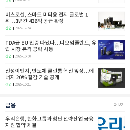
산업
2026-01-17
비츠로셀, 스마트 미터용 전지 글로벌 1
위…3년간 436억 공급 확정
산업
2025-12-24
FDA급 EU 인증 따냈다…디오임플란트, 유
럽 시장 본격 공략 시동
산업
2025-10-30
신성이엔지, 반도체 클린룸 혁신 앞장…에
너지 20% 절감 기술 공개
산업
2025-10-21
금융
더보기
우리은행, 한화그룹과 첨단 전략산업 금융
지원 협약 체결