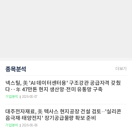
종목분석
더보기
넥스틸, 美 'AI 데이터센터용' 구조강관 공급자격 갖췄
다‥年 47만톤 현지 생산망·전미 유통망 구축
기업분석
2026-08-07
대주전자재료, 美 텍사스 현지공장 건설 검토··'실리콘
음극재·태양전지' 장기공급물량 확보 준비
기업분석
2026-08-06