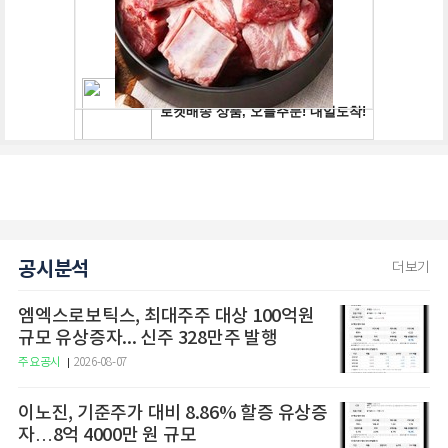
공시분석
더보기
엠엑스로보틱스, 최대주주 대상 100억원
규모 유상증자... 신주 328만주 발행
주요공시
2026-08-07
이노진, 기준주가 대비 8.86% 할증 유상증
자…8억 4000만 원 규모