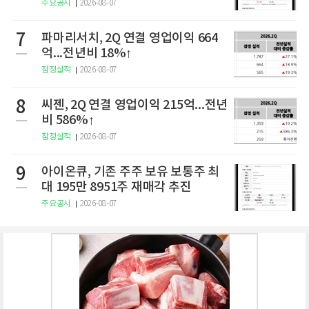
서 제출
주요공시
2026-08-07
7
파마리서치, 2Q 연결 영업이익 664
억...전년비 18%↑
잠정실적
2026-08-07
8
씨젠, 2Q 연결 영업이익 215억...전년
비 586%↑
잠정실적
2026-08-07
9
아이온큐, 기존 주주 보유 보통주 최
대 195만 8951주 재매각 추진
주요공시
2026-08-07