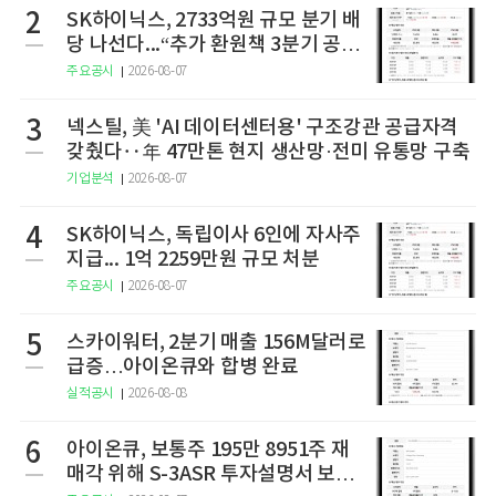
2
SK하이닉스, 2733억원 규모 분기 배
당 나선다...“추가 환원책 3분기 공
개”
주요공시
2026-08-07
3
넥스틸, 美 'AI 데이터센터용' 구조강관 공급자격
갖췄다‥年 47만톤 현지 생산망·전미 유통망 구축
기업분석
2026-08-07
4
SK하이닉스, 독립이사 6인에 자사주
지급... 1억 2259만원 규모 처분
주요공시
2026-08-07
5
스카이워터, 2분기 매출 156M달러로
급증…아이온큐와 합병 완료
실적공시
2026-08-08
6
아이온큐, 보통주 195만 8951주 재
매각 위해 S-3ASR 투자설명서 보충