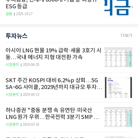
ESG 등급
금융
2025-10-17
투자뉴스
더보기
아시아 LNG 현물 19% 급락·새울 3호기 시
동…국내 에너지 지형 대전환 가속
시장분석
2026-04-20
SKT 주간 KOSPI 대비 6.2%p 상회…5G
SA~6G 사이클, 2029년까지 대규모 투자
예고
시장분석
2026-04-13
하나증권 "중동 분쟁 속 유연탄·미국산
LNG 원가 우위…한국전력 3분기 SMP 상
승 전망"
시장분석
2026-03-16