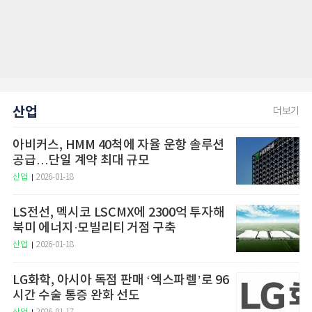
산업
더보기
아비커스, HMM 40척에 자율 운항 솔루션
공급…단일 계약 최대 규모
산업
2026-01-18
LS전선, 멕시코 LSCMX에 2300억 투자해
북미 에너지·모빌리티 거점 구축
산업
2026-01-18
LG화학, 아시아 독점 판매 ‘엑스파렐’로 96
시간 수술 통증 완화 선도