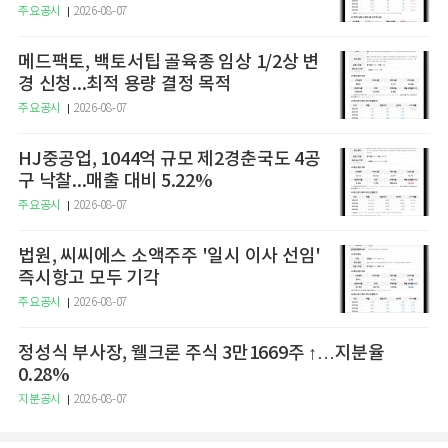
주요공시
2026-08-07
메드팩토, 백토서팁 골육종 임상 1/2상 변
경 신청...최적 용량 결정 목적
주요공시
2026-08-07
HJ중공업, 1044억 규모 제2경춘국도 4공
구 낙찰...매출 대비 5.22%
주요공시
2026-08-07
법원, 씨씨에스 소액주주 '일시 이사 선임'
즉시항고 모두 기각
주요공시
2026-08-07
정성식 부사장, 웰크론 주식 3만1669주 ↑…지분율
0.28%
지분공시
2026-08-07