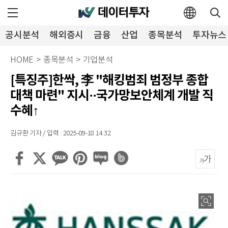
공시분석
해외증시
금융
산업
종목분석
투자뉴스
HOME
>
종목분석
>
기업분석
[특징주]한싹, 李 "해킹범죄 범정부 종합
대책 마련" 지시··국가망보안체계 개발 직
수혜↑
김규환 기자 / 입력 : 2025-09-18 14:32