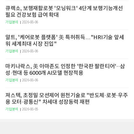
큐렉소, 보행재활로봇 '모닝워크' 4단계 보행기능개선
필요 건강보험 급여 확대
기업분석
2026-08-06
알트, '케어로봇 플랫폼' 美 특허취득…"HRI기술 앞세
워 세계최대 시장 진입"
기업분석
2026-08-06
마키나락스, 美 아마존도 인정한 '한국판 팔란티어'··삼
성·현대 등 6000개 AI모델 현장적용
기업분석
2026-08-06
져스텍, 초정밀 모션제어 원천기술로 "반도체·로봇·우주
용 모터·광통신" 차세대 성장동력 재편
기업분석
2026-08-05