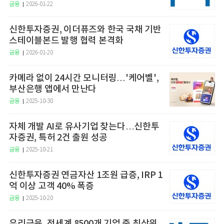
금융
2026-01-22
신한투자증권, 이더퓨즈와 한국 국채 기반
스테이블본드 발행 협력 본격화
금융
2026-01-20
카메라 없이 24시간 모니터링…'케어벨',
부산은행 앱에서 만난다
금융
2025-10-30
자체 개발 AI로 유사기업 찾는다…신한투
자증권, 특허 2건 출원 성공
금융
2025-10-21
신한투자증권 연금자산 1조원 급증, IRP 1
억 이상 고객 40% 폭증
금융
2025-10-20
우리금융, 전세계 8500개 기업 중 최상위