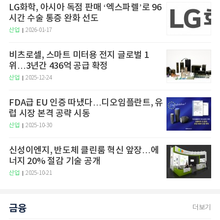
LG화학, 아시아 독점 판매 ‘엑스파렐’로 96
시간 수술 통증 완화 선도
산업
2026-01-17
비츠로셀, 스마트 미터용 전지 글로벌 1
위…3년간 436억 공급 확정
산업
2025-12-24
FDA급 EU 인증 따냈다…디오임플란트, 유
럽 시장 본격 공략 시동
산업
2025-10-30
신성이엔지, 반도체 클린룸 혁신 앞장…에
너지 20% 절감 기술 공개
산업
2025-10-21
금융
더보기