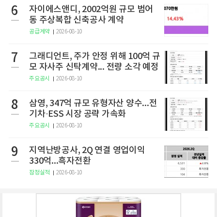
6
자이에스앤디, 2002억원 규모 범어
동 주상복합 신축공사 계약
공급계약
2026-08-10
7
그래디언트, 주가 안정 위해 100억 규
모 자사주 신탁계약... 전량 소각 예정
주요공시
2026-08-10
8
삼영, 347억 규모 유형자산 양수...전
기차·ESS 시장 공략 가속화
주요공시
2026-08-10
9
지역난방공사, 2Q 연결 영업이익
330억...흑자전환
잠정실적
2026-08-10