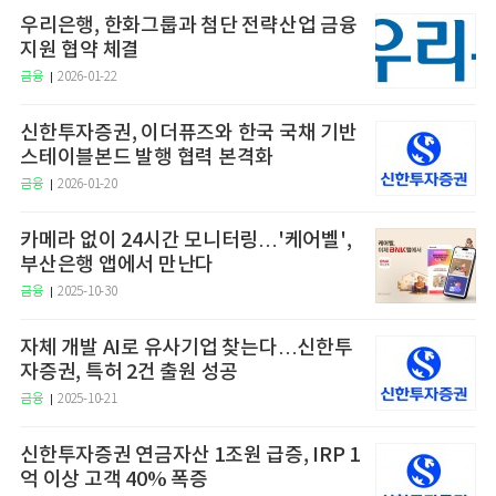
우리은행, 한화그룹과 첨단 전략산업 금융
지원 협약 체결
금융
2026-01-22
신한투자증권, 이더퓨즈와 한국 국채 기반
스테이블본드 발행 협력 본격화
금융
2026-01-20
카메라 없이 24시간 모니터링…'케어벨',
부산은행 앱에서 만난다
금융
2025-10-30
자체 개발 AI로 유사기업 찾는다…신한투
자증권, 특허 2건 출원 성공
금융
2025-10-21
신한투자증권 연금자산 1조원 급증, IRP 1
억 이상 고객 40% 폭증