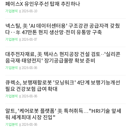
페이스X 유인우주선 탑재 추진하나
기업분석
2026-08-10
넥스틸, 美 'AI 데이터센터용' 구조강관 공급자격 갖췄
다‥年 47만톤 현지 생산망·전미 유통망 구축
기업분석
2026-08-07
대주전자재료, 美 텍사스 현지공장 건설 검토··'실리콘
음극재·태양전지' 장기공급물량 확보 준비
기업분석
2026-08-06
큐렉소, 보행재활로봇 '모닝워크' 4단계 보행기능개선
필요 건강보험 급여 확대
기업분석
2026-08-06
알트, '케어로봇 플랫폼' 美 특허취득…"HRI기술 앞세
워 세계최대 시장 진입"
기업분석
2026-08-06