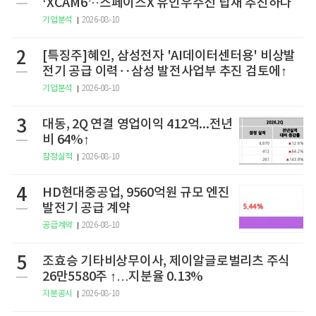
‘XCAM6’··스페이스X 유인우주선 탑재 추진하나
기업분석
2026-08-10
2
[특징주]혜인, 삼성전자 'AI데이터센터용' 비상발
전기 공급 이력‥삼성 발전사업부 추진 검토에↑
기업분석
2026-08-10
3
대동, 2Q 연결 영업이익 412억...전년
비 64%↑
잠정실적
2026-08-10
4
HD현대중공업, 9560억원 규모 엔진
발전기 공급 계약
공급계약
2026-08-10
5
조효승 기타비상무이사, 제이알글로벌리츠 주식
26만5580주 ↑…지분율 0.13%
지분공시
2026-08-10