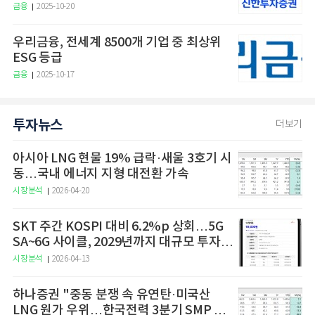
금융
2025-10-20
우리금융, 전세계 8500개 기업 중 최상위
ESG 등급
금융
2025-10-17
투자뉴스
더보기
아시아 LNG 현물 19% 급락·새울 3호기 시
동…국내 에너지 지형 대전환 가속
시장분석
2026-04-20
SKT 주간 KOSPI 대비 6.2%p 상회…5G
SA~6G 사이클, 2029년까지 대규모 투자
예고
시장분석
2026-04-13
하나증권 "중동 분쟁 속 유연탄·미국산
LNG 원가 우위…한국전력 3분기 SMP 상