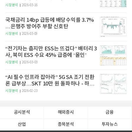
승 전망"
시장분석
2026-03-16
국채금리 14bp 급등에 배당수익률 3.7%
…은행주 방어주 부활 신호탄
시장분석
2026-03-09
“전기차는 춥지만 ESS는 뜨겁다” 배터리 3
사, 북미 ESS 수요 45% 급증에 ‘올인’
시장분석
2026-03-03
“AI 필수 인프라 잡아라” 5G SA 조기 전환
론 급부상…SKT 10만 원 돌파하나 - 하나
증권
시장분석
2026-02-23
공시분석
해외증시
금융
산업
종목분석
투자뉴스