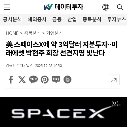
공시분석
해외증시
금융
산업
종목분석
투자뉴스
HOME
>
종목분석
>
기업분석
美 스페이스X에 약 3억달러 지분투자··미
래에셋 박현주 회장 선견지명 빛난다
김규환 기자 / 입력 : 2025-12-15 10:50