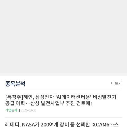
종목분석
더보기
[특징주]혜인, 삼성전자 'AI데이터센터용' 비상발전기
공급 이력‥삼성 발전사업부 추진 검토에↑
기업분석
2026-08-10
레메디, NASA가 200여개 장비 중 선택한 ‘XCAM6’··스