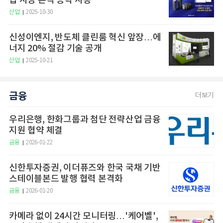
럽 시장 본격 공략 시동
산업
2025-10-30
신성이엔지, 반도체 클린룸 혁신 앞장…에
너지 20% 절감 기술 공개
산업
2025-10-21
금융
더보기
우리은행, 한화그룹과 첨단 전략산업 금융
지원 협약 체결
금융
2026-01-22
신한투자증권, 이더퓨즈와 한국 국채 기반
스테이블본드 발행 협력 본격화
금융
2026-01-20
카메라 없이 24시간 모니터링…'케어벨',