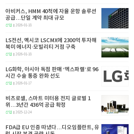
아비커스, HMM 40척에 자율 운항 솔루션
공급…단일 계약 최대 규모
산업
2026-01-18
LS전선, 멕시코 LSCMX에 2300억 투자해
북미 에너지·모빌리티 거점 구축
산업
2026-01-18
LG화학, 아시아 독점 판매 ‘엑스파렐’로 96
시간 수술 통증 완화 선도
산업
2026-01-17
비츠로셀, 스마트 미터용 전지 글로벌 1
위…3년간 436억 공급 확정
산업
2025-12-24
FDA급 EU 인증 따냈다…디오임플란트, 유