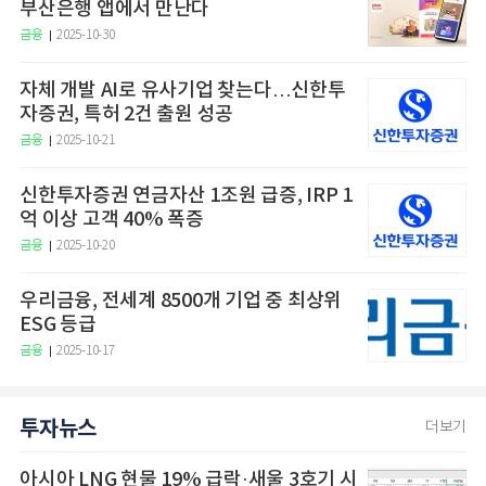
부산은행 앱에서 만난다
금융
2025-10-30
자체 개발 AI로 유사기업 찾는다…신한투
자증권, 특허 2건 출원 성공
금융
2025-10-21
신한투자증권 연금자산 1조원 급증, IRP 1
억 이상 고객 40% 폭증
금융
2025-10-20
우리금융, 전세계 8500개 기업 중 최상위
ESG 등급
금융
2025-10-17
투자뉴스
더보기
아시아 LNG 현물 19% 급락·새울 3호기 시