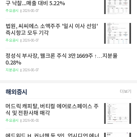
구 낙찰...매출 대비 5.22%
주요공시
2026-08-07
법원, 씨씨에스 소액주주 '일시 이사 선임'
즉시항고 모두 기각
주요공시
2026-08-07
정성식 부사장, 웰크론 주식 3만1669주 ↑…지분율
0.28%
지분공시
2026-08-07
해외증시
더보기
머드릭 캐피탈, 버티컬 에어로스페이스 주
식 및 전환사채 매각
주요공시
2026-08-08
에드워드 H. 커너핸 등 5인, 업시디언 에너