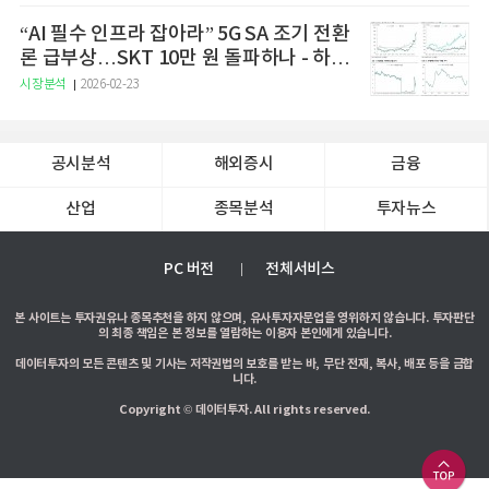
“AI 필수 인프라 잡아라” 5G SA 조기 전환
론 급부상…SKT 10만 원 돌파하나 - 하나
증권
시장분석
2026-02-23
공시분석
해외증시
금융
산업
종목분석
투자뉴스
PC 버전
전체서비스
본 사이트는 투자권유나 종목추천을 하지 않으며, 유사투자자문업을 영위하지 않습니다. 투자판단
의 최종 책임은 본 정보를 열람하는 이용자 본인에게 있습니다.
데이터투자의 모든 콘텐츠 및 기사는 저작권법의 보호를 받는 바, 무단 전재, 복사, 배포 등을 금합
니다.
Copyright © 데이터투자. All rights reserved.