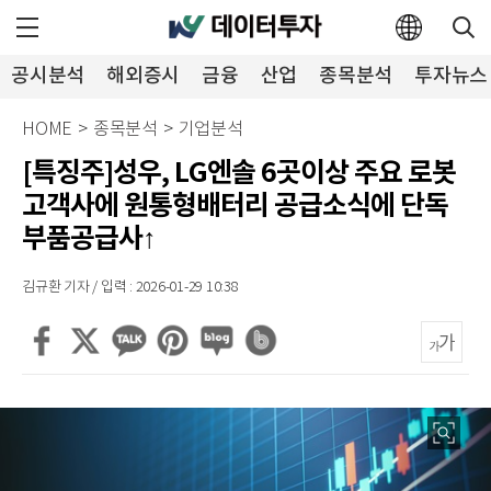
공시분석
해외증시
금융
산업
종목분석
투자뉴스
HOME
>
종목분석
>
기업분석
[특징주]성우, LG엔솔 6곳이상 주요 로봇
고객사에 원통형배터리 공급소식에 단독
부품공급사↑
김규환 기자 / 입력 : 2026-01-29 10:38