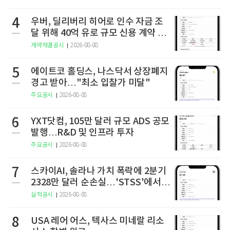
4
우버, 딜리버리 히어로 인수 자금 조
달 위해 40억 유로 규모 신용 계약 체
결
계약체결공시
2026-08-08
5
에이트코 홀딩스, 나스닥서 상장폐지
경고 받아…"최소 입찰가 미달"
주요공시
2026-08-08
6
YXT닷컴, 105만 달러 규모 ADS 공모
발행…R&D 및 인프라 투자
주요공시
2026-08-08
7
스카이AI, 솔라나 가치 폭락에 2분기
2328만 달러 순손실…'STSS'에서
사명·티커 변경 완료
실적공시
2026-08-08
8
USA 레어 어스, 텍사스 미네랄 리소