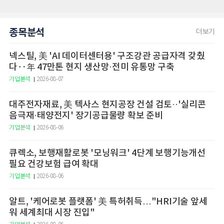
종목분석
더보기
넥스틸, 美 'AI 데이터센터용' 구조강관 공급자격 갖췄
다‥年 47만톤 현지 생산망·전미 유통망 구축
기업분석
2026-08-07
대주전자재료, 美 텍사스 현지공장 건설 검토··'실리콘
음극재·태양전지' 장기공급물량 확보 준비
기업분석
2026-08-06
큐렉소, 보행재활로봇 '모닝워크' 4단계 보행기능개선
필요 건강보험 급여 확대
기업분석
2026-08-06
알트, '케어로봇 플랫폼' 美 특허취득…"HRI기술 앞세
워 세계최대 시장 진입"