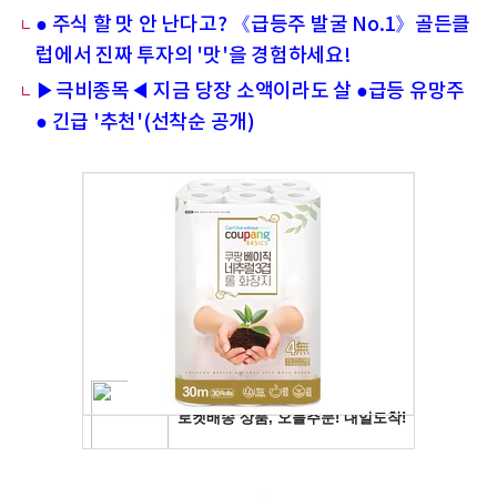
● 주식 할 맛 안 난다고? 《급등주 발굴 No.1》골든클
럽에서 진짜 투자의 '맛'을 경험하세요!
▶극비종목◀ 지금 당장 소액이라도 살 ●급등 유망주
● 긴급 '추천'(선착순 공개)