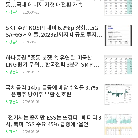
동…국내 에너지 지형 대전환 가속
시장분석
2026-04-20
SKT 주간 KOSPI 대비 6.2%p 상회…5G
SA~6G 사이클, 2029년까지 대규모 투자
예고
시장분석
2026-04-13
하나증권 "중동 분쟁 속 유연탄·미국산
LNG 원가 우위…한국전력 3분기 SMP 상
승 전망"
시장분석
2026-03-16
국채금리 14bp 급등에 배당수익률 3.7%
…은행주 방어주 부활 신호탄
시장분석
2026-03-09
“전기차는 춥지만 ESS는 뜨겁다” 배터리 3
사, 북미 ESS 수요 45% 급증에 ‘올인’
시장분석
2026-03-03