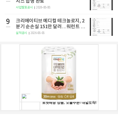
시스 합병 완료
사업발표공시
2026-08-08
9
크리에이티브 메디컬 테크놀로지, 2
분기 순손실 151만 달러…워런트 행
사로 446만 달러 조달
실적공시
2026-08-08