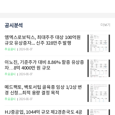
공시분석
더보기
엠엑스로보틱스, 최대주주 대상 100억원
규모 유상증자... 신주 328만주 발행
주요공시
2026-08-07
이노진, 기준주가 대비 8.86% 할증 유상증
자…8억 4000만 원 규모
주요공시
2026-08-07
메드팩토, 백토서팁 골육종 임상 1/2상 변
경 신청...최적 용량 결정 목적
주요공시
2026-08-07
HJ중공업, 1044억 규모 제2경춘국도 4공