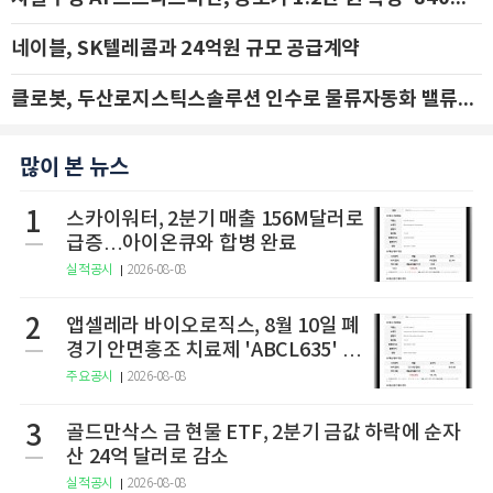
네이블, SK텔레콤과 24억원 규모 공급계약
클로봇, 두산로지스틱스솔루션 인수로 물류자동화 밸류체인 확장 추진 - IBK투자증권
많이 본 뉴스
1
스카이워터, 2분기 매출 156M달러로
급증…아이온큐와 합병 완료
실적공시
2026-08-08
2
앱셀레라 바이오로직스, 8월 10일 폐
경기 안면홍조 치료제 'ABCL635' 임
상 2상 결과 발표
주요공시
2026-08-08
3
골드만삭스 금 현물 ETF, 2분기 금값 하락에 순자
산 24억 달러로 감소
실적공시
2026-08-08