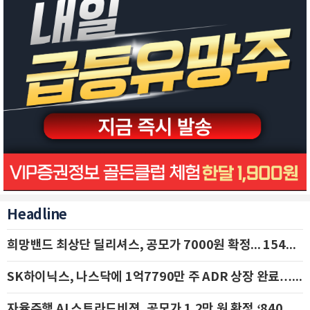
Headline
희망밴드 최상단 딜리셔스, 공모가 7000원 확정... 154억 규모 IPO 돌입
SK하이닉스, 나스닥에 1억7790만 주 ADR 상장 완료…29일 국내 추가 상장
자율주행 AI 스트라드비젼, 공모가 1.2만 원 확정 ‘840억 수혈’