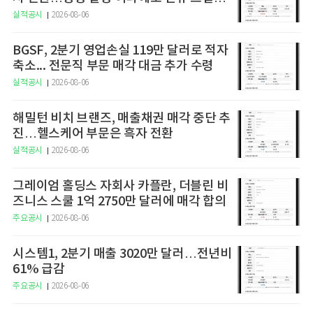
가동 효과
실적공시
2026-08-06
BGSF, 2분기 영업손실 119만 달러로 적자
축소... 전문직 부문 매각 대금 추가 수령
실적공시
2026-08-06
해밀턴 비치 브랜즈, 매출채권 매각 중단 추
진…헬스케어 부문은 흑자 전환
실적공시
2026-08-06
그레이엄 홀딩스 자회사 카플란, 더블린 비
즈니스 스쿨 1억 2750만 달러에 매각 합의
주요공시
2026-08-06
시스템1, 2분기 매출 3020만 달러…전년비
61% 급감
주요공시
2026-08-06