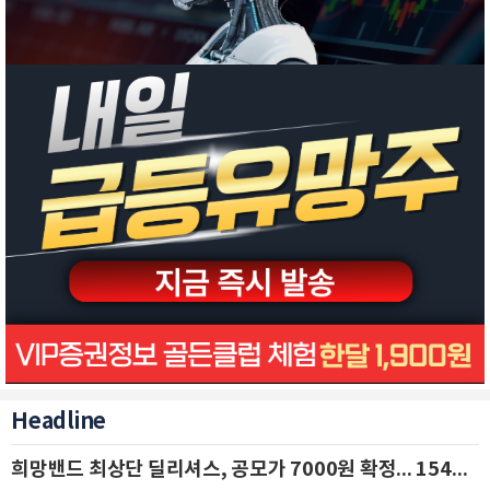
Headline
희망밴드 최상단 딜리셔스, 공모가 7000원 확정... 154억 규모 IPO 돌입