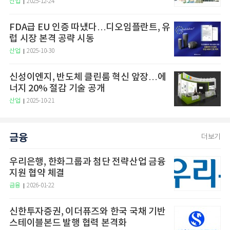
산업
2025-12-24
FDA급 EU 인증 따냈다…디오임플란트, 유
럽 시장 본격 공략 시동
산업
2025-10-30
신성이엔지, 반도체 클린룸 혁신 앞장…에
너지 20% 절감 기술 공개
산업
2025-10-21
금융
더보기
우리은행, 한화그룹과 첨단 전략산업 금융
지원 협약 체결
금융
2026-01-22
신한투자증권, 이더퓨즈와 한국 국채 기반
스테이블본드 발행 협력 본격화