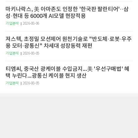
마키나락스, 美 아마존도 인정한 '한국판 팔란티어'··삼
성·현대 등 6000개 AI모델 현장적용
기업분석
2026-08-06
져스텍, 초정밀 모션제어 원천기술로 "반도체·로봇·우주
용 모터·광통신" 차세대 성장동력 재편
기업분석
2026-08-05
티엠씨, 중국산 광케이블 수입금지...美 '우선구매법' 혜
택 누린다...광통신 케이블 현지 생산
기업분석
2026-08-05