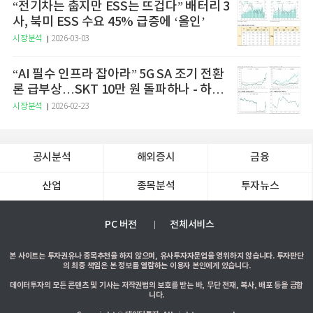
“전기차는 춥지만 ESS는 뜨겁다” 배터리 3
사, 북미 ESS 수요 45% 급증에 ‘올인’
시장분석
2026-03-03
“AI 필수 인프라 잡아라” 5G SA 조기 전환
론 급부상…SKT 10만 원 돌파하나 - 하나
증권
시장분석
2026-02-23
공시분석
해외증시
금융
산업
종목분석
투자뉴스
PC 버전
전체서비스
본 사이트는 투자권유나 종목추천을 하지 않으며, 유사투자자문업을 영위하지 않습니다. 투자판단
의 최종 책임은 본 정보를 열람하는 이용자 본인에게 있습니다.
데이터투자의 모든 콘텐츠 및 기사는 저작권법의 보호를 받는 바, 무단 전재, 복사, 배포 등을 금합
니다.