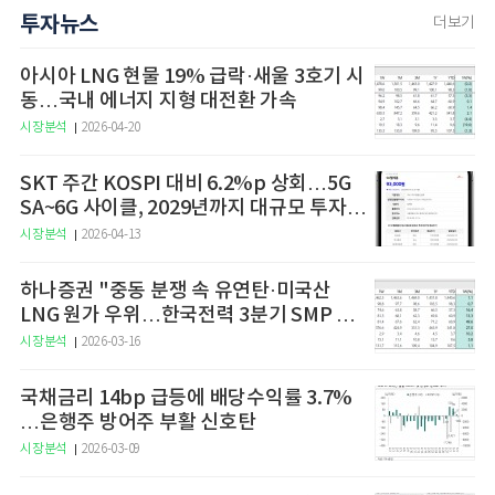
투자뉴스
더보기
아시아 LNG 현물 19% 급락·새울 3호기 시
동…국내 에너지 지형 대전환 가속
시장분석
2026-04-20
SKT 주간 KOSPI 대비 6.2%p 상회…5G
SA~6G 사이클, 2029년까지 대규모 투자
예고
시장분석
2026-04-13
하나증권 "중동 분쟁 속 유연탄·미국산
LNG 원가 우위…한국전력 3분기 SMP 상
승 전망"
시장분석
2026-03-16
국채금리 14bp 급등에 배당수익률 3.7%
…은행주 방어주 부활 신호탄
시장분석
2026-03-09