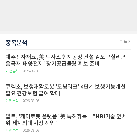
종목분석
더보기
대주전자재료, 美 텍사스 현지공장 건설 검토··'실리콘
음극재·태양전지' 장기공급물량 확보 준비
기업분석
2026-08-06
큐렉소, 보행재활로봇 '모닝워크' 4단계 보행기능개선
필요 건강보험 급여 확대
기업분석
2026-08-06
알트, '케어로봇 플랫폼' 美 특허취득…"HRI기술 앞세
워 세계최대 시장 진입"
기업분석
2026-08-06