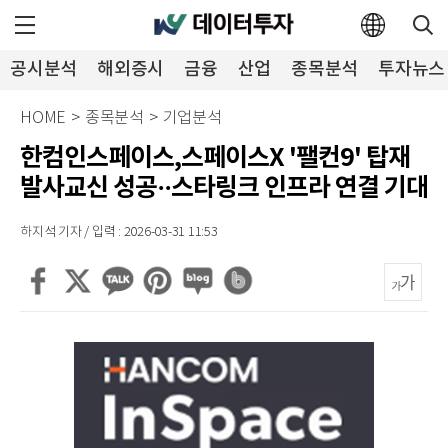
공시분석
해외증시
금융
산업
종목분석
투자뉴스
HOME
>
종목분석
>
기업분석
한컴인스페이스,스페이스X '팰컨9' 탑재
발사교신 성공··스타링크 인프라 연결 기대
하지석 기자 / 입력 : 2026-03-31 11:53