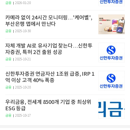
금융
2026-01-20
카메라 없이 24시간 모니터링…'케어벨',
부산은행 앱에서 만난다
금융
2025-10-30
자체 개발 AI로 유사기업 찾는다…신한투
자증권, 특허 2건 출원 성공
금융
2025-10-21
신한투자증권 연금자산 1조원 급증, IRP 1
억 이상 고객 40% 폭증
금융
2025-10-20
우리금융, 전세계 8500개 기업 중 최상위
ESG 등급
금융
2025-10-17