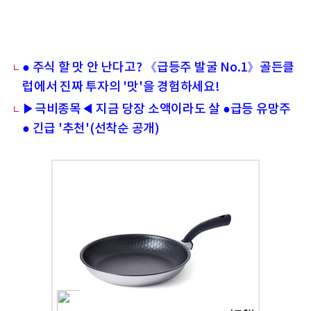
● 주식 할 맛 안 난다고? 《급등주 발굴 No.1》골든클
럽에서 진짜 투자의 '맛'을 경험하세요!
▶극비종목◀ 지금 당장 소액이라도 살 ●급등 유망주
● 긴급 '추천'(선착순 공개)