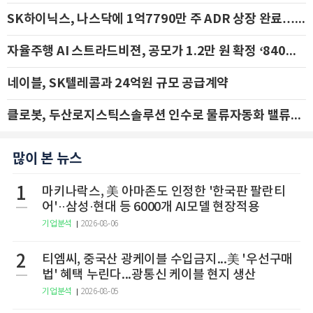
SK하이닉스, 나스닥에 1억7790만 주 ADR 상장 완료…29일 국내 추가 상장
자율주행 AI 스트라드비젼, 공모가 1.2만 원 확정 ‘840억 수혈’
네이블, SK텔레콤과 24억원 규모 공급계약
클로봇, 두산로지스틱스솔루션 인수로 물류자동화 밸류체인 확장 추진 - IBK투자증권
많이 본 뉴스
1
마키나락스, 美 아마존도 인정한 '한국판 팔란티
어'··삼성·현대 등 6000개 AI모델 현장적용
기업분석
2026-08-06
2
티엠씨, 중국산 광케이블 수입금지...美 '우선구매
법' 혜택 누린다...광통신 케이블 현지 생산
기업분석
2026-08-05