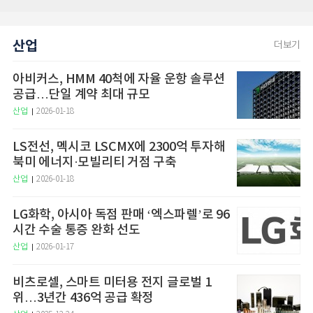
산업
더보기
아비커스, HMM 40척에 자율 운항 솔루션
공급…단일 계약 최대 규모
산업
2026-01-18
LS전선, 멕시코 LSCMX에 2300억 투자해
북미 에너지·모빌리티 거점 구축
산업
2026-01-18
LG화학, 아시아 독점 판매 ‘엑스파렐’로 96
시간 수술 통증 완화 선도
산업
2026-01-17
비츠로셀, 스마트 미터용 전지 글로벌 1
위…3년간 436억 공급 확정