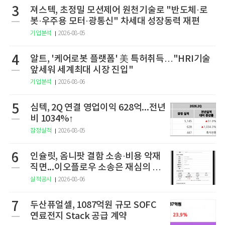
3
져스텍, 초정밀 모션제어 원천기술로 "반도체·로
봇·우주용 모터·광통신" 차세대 성장동력 재편
기업분석
2026-08-05
4
알트, '케어로봇 플랫폼' 美 특허취득…"HRI기술
앞세워 세계최대 시장 진입"
기업분석
2026-08-06
5
심텍, 2Q 연결 영업이익 628억...전년
비 1034%↑
잠정실적
2026-08-05
6
인슐릿, 옴니팟 결함 소송·비용 악재
직면...이오플로우 소송은 재심의 청
구
실적공시
2026-08-06
7
두산퓨얼셀, 1087억원 규모 SOFC
연료전지 Stack 공급 계약