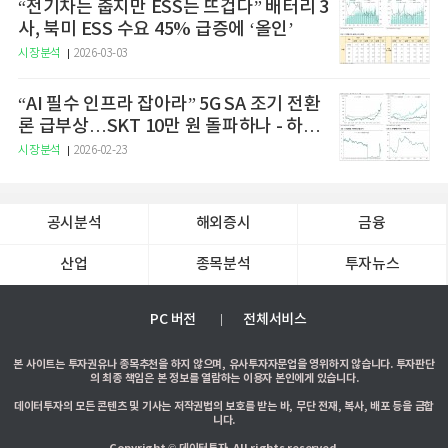
“전기차는 춥지만 ESS는 뜨겁다” 배터리 3
사, 북미 ESS 수요 45% 급증에 ‘올인’
시장분석
2026-03-03
“AI 필수 인프라 잡아라” 5G SA 조기 전환
론 급부상…SKT 10만 원 돌파하나 - 하나
증권
시장분석
2026-02-23
공시분석
해외증시
금융
산업
종목분석
투자뉴스
PC 버전
전체서비스
본 사이트는 투자권유나 종목추천을 하지 않으며, 유사투자자문업을 영위하지 않습니다. 투자판단
의 최종 책임은 본 정보를 열람하는 이용자 본인에게 있습니다.
데이터투자의 모든 콘텐츠 및 기사는 저작권법의 보호를 받는 바, 무단 전재, 복사, 배포 등을 금합
니다.