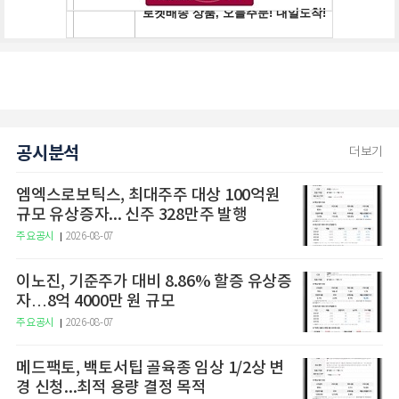
공시분석
더보기
엠엑스로보틱스, 최대주주 대상 100억원
규모 유상증자... 신주 328만주 발행
주요공시
2026-08-07
이노진, 기준주가 대비 8.86% 할증 유상증
자…8억 4000만 원 규모
주요공시
2026-08-07
메드팩토, 백토서팁 골육종 임상 1/2상 변
경 신청...최적 용량 결정 목적