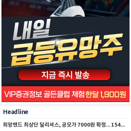
Headline
희망밴드 최상단 딜리셔스, 공모가 7000원 확정... 154억 규모 IPO 돌입