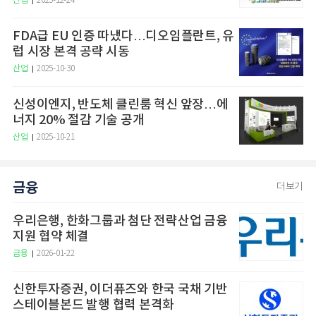
산업
2025-12-24
FDA급 EU 인증 따냈다…디오임플란트, 유
럽 시장 본격 공략 시동
산업
2025-10-30
신성이엔지, 반도체 클린룸 혁신 앞장…에
너지 20% 절감 기술 공개
산업
2025-10-21
금융
더보기
우리은행, 한화그룹과 첨단 전략산업 금융
지원 협약 체결
금융
2026-01-22
신한투자증권, 이더퓨즈와 한국 국채 기반
스테이블본드 발행 협력 본격화