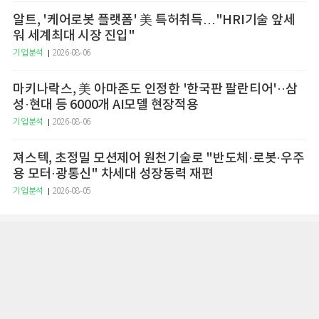
알트, '케어로봇 플랫폼' 美 특허취득…"HRI기술 앞세
워 세계최대 시장 진입"
기업분석
2026-08-06
마키나락스, 美 아마존도 인정한 '한국판 팔란티어'··삼
성·현대 등 6000개 AI모델 현장적용
기업분석
2026-08-06
져스텍, 초정밀 모션제어 원천기술로 "반도체·로봇·우주
용 모터·광통신" 차세대 성장동력 재편
기업분석
2026-08-05