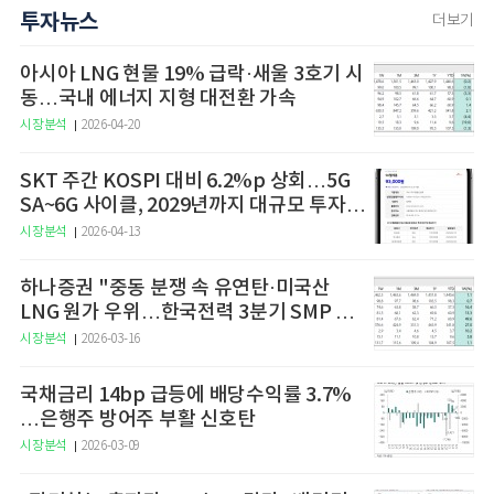
투자뉴스
더보기
아시아 LNG 현물 19% 급락·새울 3호기 시
동…국내 에너지 지형 대전환 가속
시장분석
2026-04-20
SKT 주간 KOSPI 대비 6.2%p 상회…5G
SA~6G 사이클, 2029년까지 대규모 투자
예고
시장분석
2026-04-13
하나증권 "중동 분쟁 속 유연탄·미국산
LNG 원가 우위…한국전력 3분기 SMP 상
승 전망"
시장분석
2026-03-16
국채금리 14bp 급등에 배당수익률 3.7%
…은행주 방어주 부활 신호탄
시장분석
2026-03-09