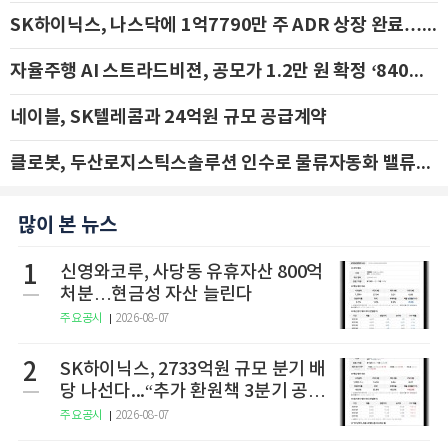
SK하이닉스, 나스닥에 1억7790만 주 ADR 상장 완료…29일 국내 추가 상장
자율주행 AI 스트라드비젼, 공모가 1.2만 원 확정 ‘840억 수혈’
네이블, SK텔레콤과 24억원 규모 공급계약
클로봇, 두산로지스틱스솔루션 인수로 물류자동화 밸류체인 확장 추진 - IBK투자증권
많이 본 뉴스
1
신영와코루, 사당동 유휴자산 800억
처분…현금성 자산 늘린다
주요공시
2026-08-07
2
SK하이닉스, 2733억원 규모 분기 배
당 나선다...“추가 환원책 3분기 공
개”
주요공시
2026-08-07