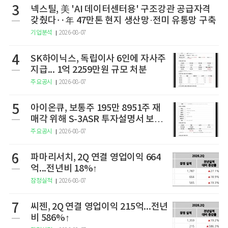
3
넥스틸, 美 'AI 데이터센터용' 구조강관 공급자격
갖췄다‥年 47만톤 현지 생산망·전미 유통망 구축
기업분석
2026-08-07
4
SK하이닉스, 독립이사 6인에 자사주
지급... 1억 2259만원 규모 처분
주요공시
2026-08-07
5
아이온큐, 보통주 195만 8951주 재
매각 위해 S-3ASR 투자설명서 보충
서 제출
주요공시
2026-08-07
6
파마리서치, 2Q 연결 영업이익 664
억...전년비 18%↑
잠정실적
2026-08-07
7
씨젠, 2Q 연결 영업이익 215억...전년
비 586%↑