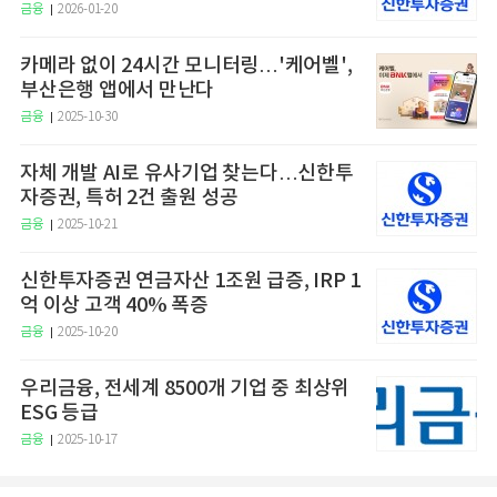
금융
2026-01-20
카메라 없이 24시간 모니터링…'케어벨',
부산은행 앱에서 만난다
금융
2025-10-30
자체 개발 AI로 유사기업 찾는다…신한투
자증권, 특허 2건 출원 성공
금융
2025-10-21
신한투자증권 연금자산 1조원 급증, IRP 1
억 이상 고객 40% 폭증
금융
2025-10-20
우리금융, 전세계 8500개 기업 중 최상위
ESG 등급
금융
2025-10-17