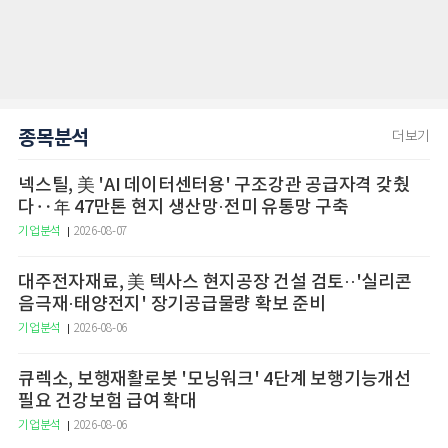
종목분석
더보기
넥스틸, 美 'AI 데이터센터용' 구조강관 공급자격 갖췄
다‥年 47만톤 현지 생산망·전미 유통망 구축
기업분석
2026-08-07
대주전자재료, 美 텍사스 현지공장 건설 검토··'실리콘
음극재·태양전지' 장기공급물량 확보 준비
기업분석
2026-08-06
큐렉소, 보행재활로봇 '모닝워크' 4단계 보행기능개선
필요 건강보험 급여 확대
기업분석
2026-08-06