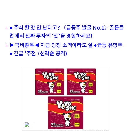
● 주식 할 맛 안 난다고? 《급등주 발굴 No.1》골든클
럽에서 진짜 투자의 '맛'을 경험하세요!
▶극비종목◀ 지금 당장 소액이라도 살 ●급등 유망주
● 긴급 '추천'(선착순 공개)