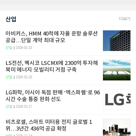
산업
더보기
아비커스, HMM 40척에 자율 운항 솔루션
공급…단일 계약 최대 규모
산업
2026-01-18
LS전선, 멕시코 LSCMX에 2300억 투자해
북미 에너지·모빌리티 거점 구축
산업
2026-01-18
LG화학, 아시아 독점 판매 ‘엑스파렐’로 96
시간 수술 통증 완화 선도
산업
2026-01-17
비츠로셀, 스마트 미터용 전지 글로벌 1
위…3년간 436억 공급 확정