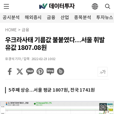
공시분석
해외증시
금융
산업
종목분석
투자뉴스
HOME
>
금융
우크라사태 기름값 불붙였다…서울 휘발
유값 1807.08원
유경석 기자 / 입력 : 2022-02-23 10:02
5주째 상승…서울 평균 1807원, 전국 1741원