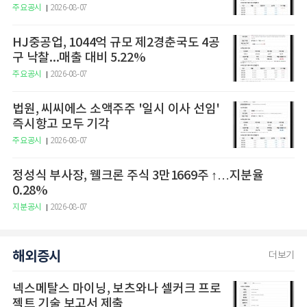
주요공시
2026-08-07
HJ중공업, 1044억 규모 제2경춘국도 4공
구 낙찰...매출 대비 5.22%
주요공시
2026-08-07
법원, 씨씨에스 소액주주 '일시 이사 선임'
즉시항고 모두 기각
주요공시
2026-08-07
정성식 부사장, 웰크론 주식 3만1669주 ↑…지분율
0.28%
지분공시
2026-08-07
해외증시
더보기
넥스메탈스 마이닝, 보츠와나 셀커크 프로
젝트 기술 보고서 제출