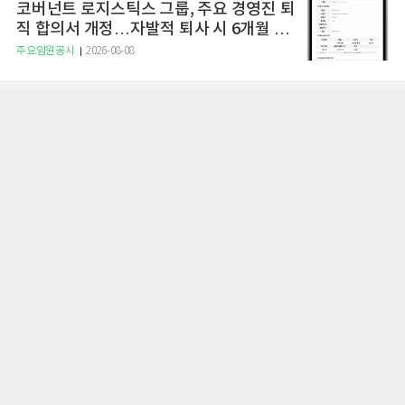
코버넌트 로지스틱스 그룹, 주요 경영진 퇴
직 합의서 개정…자발적 퇴사 시 6개월 급
여 지급
주요임원공시
2026-08-08