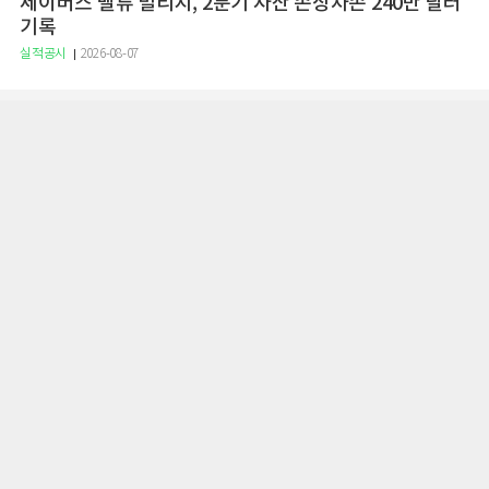
세이버스 밸류 빌리지, 2분기 자산 손상차손 240만 달러
기록
실적공시
2026-08-07