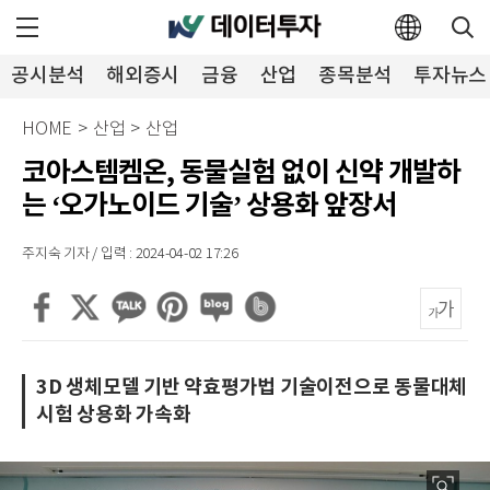
공시분석
해외증시
금융
산업
종목분석
투자뉴스
HOME
>
산업
>
산업
코아스템켐온, 동물실험 없이 신약 개발하
는 ‘오가노이드 기술’ 상용화 앞장서
주지숙 기자 / 입력 : 2024-04-02 17:26
3D 생체모델 기반 약효평가법 기술이전으로 동물대체
시험 상용화 가속화