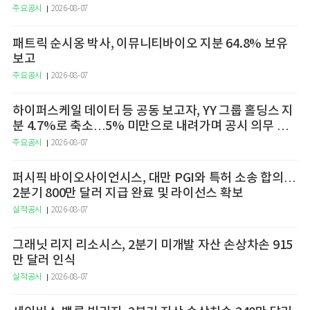
주요공시
2026-08-07
패트릭 순시옹 박사, 이뮤니티바이오 지분 64.8% 보유
보고
주요공시
2026-08-07
하이퍼스케일 데이터 등 공동 보고자, YY 그룹 홀딩스 지
분 4.7%로 축소…5% 미만으로 내려가며 공시 의무 종
료
주요공시
2026-08-07
퍼시픽 바이오사이언시스, 대만 PGI와 특허 소송 합의…
2분기 800만 달러 지급 완료 및 라이선스 확보
실적공시
2026-08-07
그래닛 리지 리소시스, 2분기 미개발 자산 손상차손 915
만 달러 인식
실적공시
2026-08-07