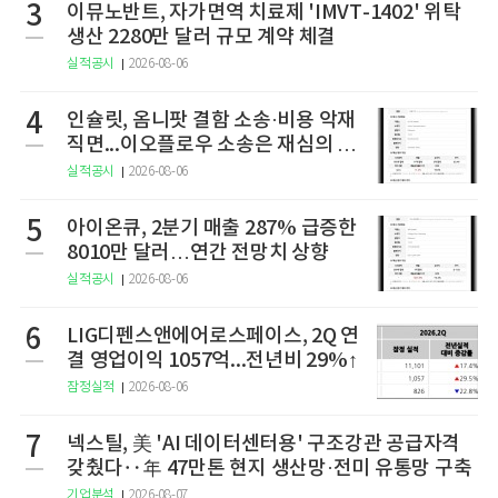
3
이뮤노반트, 자가면역 치료제 'IMVT-1402' 위탁
생산 2280만 달러 규모 계약 체결
실적공시
2026-08-06
4
인슐릿, 옴니팟 결함 소송·비용 악재
직면...이오플로우 소송은 재심의 청
구
실적공시
2026-08-06
5
아이온큐, 2분기 매출 287% 급증한
8010만 달러…연간 전망치 상향
실적공시
2026-08-06
6
LIG디펜스앤에어로스페이스, 2Q 연
결 영업이익 1057억...전년비 29%↑
잠정실적
2026-08-06
7
넥스틸, 美 'AI 데이터센터용' 구조강관 공급자격
갖췄다‥年 47만톤 현지 생산망·전미 유통망 구축
기업분석
2026-08-07