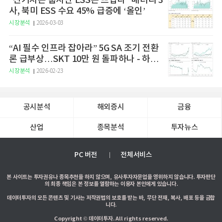
“전기차는 춥지만 ESS는 뜨겁다” 배터리 3
사, 북미 ESS 수요 45% 급증에 ‘올인’
시장분석
2026-03-03
“AI 필수 인프라 잡아라” 5G SA 조기 전환
론 급부상…SKT 10만 원 돌파하나 - 하나
증권
시장분석
2026-02-23
공시분석
해외증시
금융
산업
종목분석
투자뉴스
PC 버전
전체서비스
본 사이트는 투자권유나 종목추천을 하지 않으며, 유사투자자문업을 영위하지 않습니다. 투자판단
의 최종 책임은 본 정보를 열람하는 이용자 본인에게 있습니다.
데이터투자의 모든 콘텐츠 및 기사는 저작권법의 보호를 받는 바, 무단 전재, 복사, 배포 등을 금합
니다.
Copyright © 데이터투자. All rights reserved.