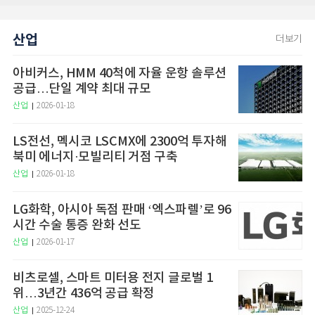
산업
더보기
아비커스, HMM 40척에 자율 운항 솔루션
공급…단일 계약 최대 규모
산업
2026-01-18
LS전선, 멕시코 LSCMX에 2300억 투자해
북미 에너지·모빌리티 거점 구축
산업
2026-01-18
LG화학, 아시아 독점 판매 ‘엑스파렐’로 96
시간 수술 통증 완화 선도
산업
2026-01-17
비츠로셀, 스마트 미터용 전지 글로벌 1
위…3년간 436억 공급 확정
산업
2025-12-24