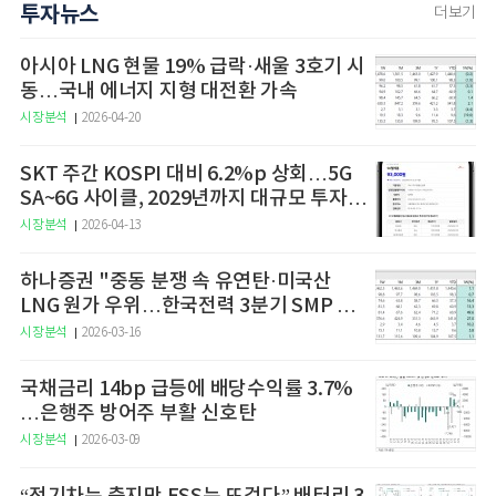
투자뉴스
더보기
아시아 LNG 현물 19% 급락·새울 3호기 시
동…국내 에너지 지형 대전환 가속
시장분석
2026-04-20
SKT 주간 KOSPI 대비 6.2%p 상회…5G
SA~6G 사이클, 2029년까지 대규모 투자
예고
시장분석
2026-04-13
하나증권 "중동 분쟁 속 유연탄·미국산
LNG 원가 우위…한국전력 3분기 SMP 상
승 전망"
시장분석
2026-03-16
국채금리 14bp 급등에 배당수익률 3.7%
…은행주 방어주 부활 신호탄
시장분석
2026-03-09