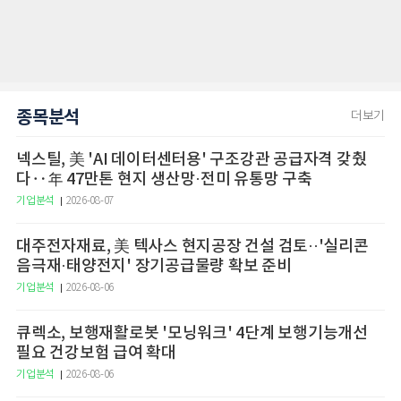
종목분석
더보기
넥스틸, 美 'AI 데이터센터용' 구조강관 공급자격 갖췄
다‥年 47만톤 현지 생산망·전미 유통망 구축
기업분석
2026-08-07
대주전자재료, 美 텍사스 현지공장 건설 검토··'실리콘
음극재·태양전지' 장기공급물량 확보 준비
기업분석
2026-08-06
큐렉소, 보행재활로봇 '모닝워크' 4단계 보행기능개선
필요 건강보험 급여 확대
기업분석
2026-08-06