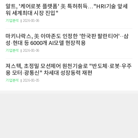
알트, '케어로봇 플랫폼' 美 특허취득…"HRI기술 앞세
워 세계최대 시장 진입"
기업분석
2026-08-06
마키나락스, 美 아마존도 인정한 '한국판 팔란티어'··삼
성·현대 등 6000개 AI모델 현장적용
기업분석
2026-08-06
져스텍, 초정밀 모션제어 원천기술로 "반도체·로봇·우주
용 모터·광통신" 차세대 성장동력 재편
기업분석
2026-08-05