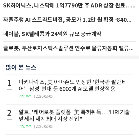
SK하이닉스, 나스닥에 1억7790만 주 ADR 상장 완료…29일 국내 추가 상장
자율주행 AI 스트라드비젼, 공모가 1.2만 원 확정 ‘840억 수혈’
네이블, SK텔레콤과 24억원 규모 공급계약
클로봇, 두산로지스틱스솔루션 인수로 물류자동화 밸류체인 확장 추진 - IBK투자증권
많이 본 뉴스
1
마키나락스, 美 아마존도 인정한 '한국판 팔란티
어'··삼성·현대 등 6000개 AI모델 현장적용
기업분석
2026-08-06
2
알트, '케어로봇 플랫폼' 美 특허취득…"HRI기술
앞세워 세계최대 시장 진입"
기업분석
2026-08-06