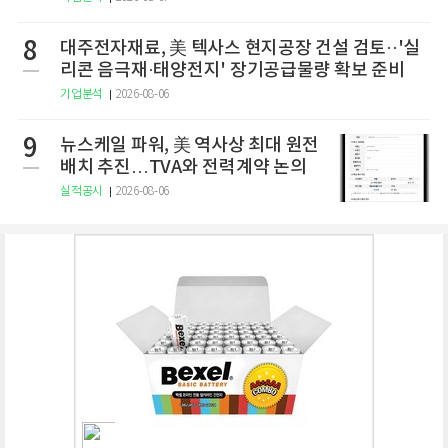
8
대주전자재료, 美 텍사스 현지공장 건설 검토··'실
리콘 음극재·태양전지' 장기공급물량 확보 준비
기업분석
2026-08-06
9
뉴스케일 파워, 美 역사상 최대 원전
배치 추진…TVA와 전력계약 논의
실적공시
2026-08-06