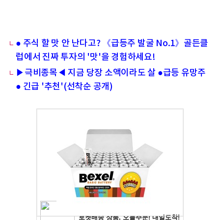
● 주식 할 맛 안 난다고? 《급등주 발굴 No.1》골든클
럽에서 진짜 투자의 '맛'을 경험하세요!
▶극비종목◀ 지금 당장 소액이라도 살 ●급등 유망주
● 긴급 '추천'(선착순 공개)