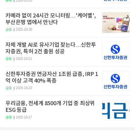
금융
2026-01-20
카메라 없이 24시간 모니터링…'케어벨',
부산은행 앱에서 만난다
금융
2025-10-30
자체 개발 AI로 유사기업 찾는다…신한투
자증권, 특허 2건 출원 성공
금융
2025-10-21
신한투자증권 연금자산 1조원 급증, IRP 1
억 이상 고객 40% 폭증
금융
2025-10-20
우리금융, 전세계 8500개 기업 중 최상위
ESG 등급
금융
2025-10-17