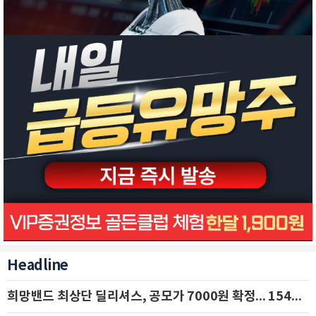
Headline
희망밴드 최상단 딜리셔스, 공모가 7000원 확정... 154억 규모 IPO 돌입