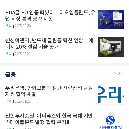
FDA급 EU 인증 따냈다…디오임플란트, 유
럽 시장 본격 공략 시동
산업
2025-10-30
신성이엔지, 반도체 클린룸 혁신 앞장…에
너지 20% 절감 기술 공개
산업
2025-10-21
금융
더보기
우리은행, 한화그룹과 첨단 전략산업 금융
지원 협약 체결
금융
2026-01-22
신한투자증권, 이더퓨즈와 한국 국채 기반
스테이블본드 발행 협력 본격화