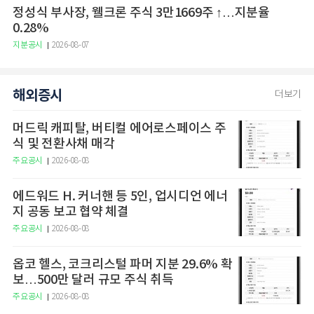
정성식 부사장, 웰크론 주식 3만1669주 ↑…지분율
0.28%
지분공시
2026-08-07
해외증시
더보기
머드릭 캐피탈, 버티컬 에어로스페이스 주
식 및 전환사채 매각
주요공시
2026-08-08
에드워드 H. 커너핸 등 5인, 업시디언 에너
지 공동 보고 협약 체결
주요공시
2026-08-08
옵코 헬스, 코크리스털 파머 지분 29.6% 확
보…500만 달러 규모 주식 취득
주요공시
2026-08-08