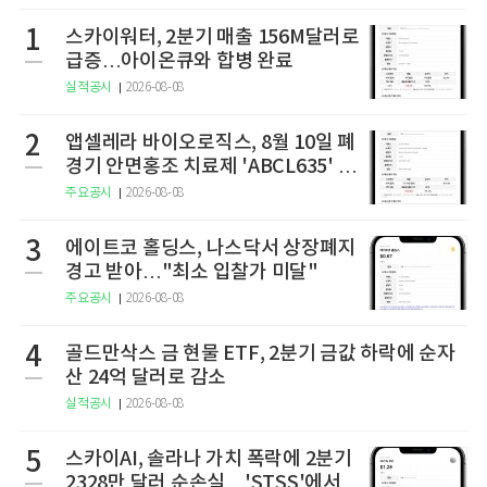
1
스카이워터, 2분기 매출 156M달러로
급증…아이온큐와 합병 완료
실적공시
2026-08-08
2
앱셀레라 바이오로직스, 8월 10일 폐
경기 안면홍조 치료제 'ABCL635' 임
상 2상 결과 발표
주요공시
2026-08-08
3
에이트코 홀딩스, 나스닥서 상장폐지
경고 받아…"최소 입찰가 미달"
주요공시
2026-08-08
4
골드만삭스 금 현물 ETF, 2분기 금값 하락에 순자
산 24억 달러로 감소
실적공시
2026-08-08
5
스카이AI, 솔라나 가치 폭락에 2분기
2328만 달러 순손실…'STSS'에서