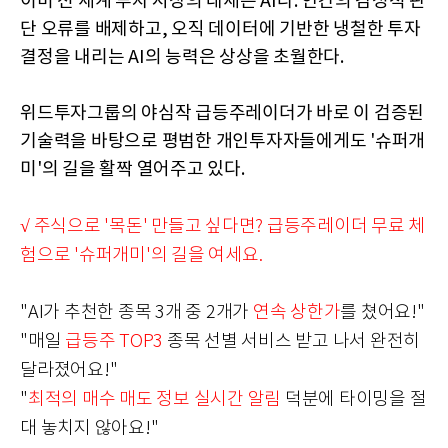
이미 전 세계 투자 시장의 대세는 AI다. 인간의 감정적 판
단 오류를 배제하고, 오직 데이터에 기반한 냉철한 투자
결정을 내리는 AI의 능력은 상상을 초월한다.
위드투자그룹의 야심작 급등주레이더가 바로 이 검증된
기술력을 바탕으로 평범한 개인투자자들에게도 '슈퍼개
미'의 길을 활짝 열어주고 있다.
√ 주식으로 '목돈' 만들고 싶다면? 급등주레이더 무료 체
험으로 '슈퍼개미'의 길을 여세요.
"AI가 추천한 종목 3개 중 2개가
연속 상한가
를 쳤어요!"
"매일
급등주 TOP3
종목 선별 서비스 받고 나서 완전히
달라졌어요!"
"
최적의 매수 매도 정보 실시간 알림
덕분에 타이밍을 절
대 놓치지 않아요!"