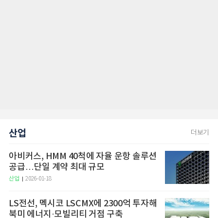
산업
더보기
아비커스, HMM 40척에 자율 운항 솔루션
공급…단일 계약 최대 규모
산업
2026-01-18
LS전선, 멕시코 LSCMX에 2300억 투자해
북미 에너지·모빌리티 거점 구축