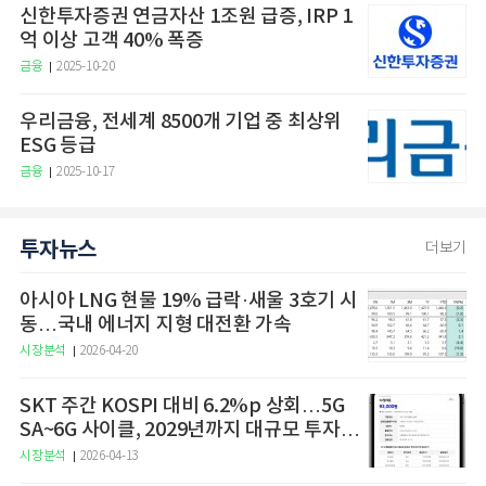
신한투자증권 연금자산 1조원 급증, IRP 1
억 이상 고객 40% 폭증
금융
2025-10-20
우리금융, 전세계 8500개 기업 중 최상위
ESG 등급
금융
2025-10-17
투자뉴스
더보기
아시아 LNG 현물 19% 급락·새울 3호기 시
동…국내 에너지 지형 대전환 가속
시장분석
2026-04-20
SKT 주간 KOSPI 대비 6.2%p 상회…5G
SA~6G 사이클, 2029년까지 대규모 투자
예고
시장분석
2026-04-13