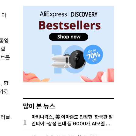
 이
 종양
목할
펨브롤
, 향
추가로
많이 본 뉴스
달러를
마키나락스, 美 아마존도 인정한 '한국판 팔
1
란티어'··삼성·현대 등 6000개 AI모델 현
장적용