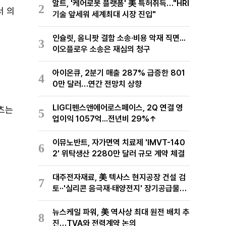
알트, '케어로봇 플랫폼' 美 특허취득…"HRI
2
서 의
기술 앞세워 세계최대 시장 진입"
인슐릿, 옴니팟 결함 소송·비용 악재 직면...
3
이오플로우 소송은 재심의 청구
아이온큐, 2분기 매출 287% 급증한 801
4
0만 달러…연간 전망치 상향
LIG디펜스앤에어로스페이스, 2Q 연결 영
텐츠는
5
업이익 1057억...전년비 29%↑
이뮤노반트, 자가면역 치료제 'IMVT-140
6
2' 위탁생산 2280만 달러 규모 계약 체결
대주전자재료, 美 텍사스 현지공장 건설 검
7
토··'실리콘 음극재·태양전지' 장기공급물량
확보 준비
뉴스케일 파워, 美 역사상 최대 원전 배치 추
8
진…TVA와 전력계약 논의