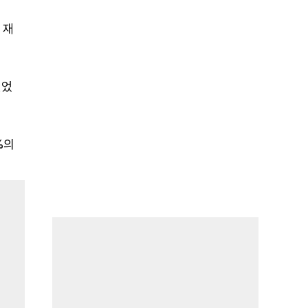
 재
얻었
%의