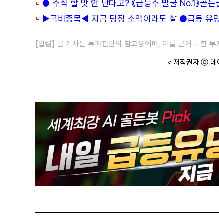
● 주식 할 맛 안 난다고? 《급등주 발굴 No.1》골
▶극비종목◀ 지금 당장 소액이라도 살 ●급등 유망주
[알림] 본 기사는 투자판단의 참고용이며, 이를 근거로 한 
< 저작권자 ⓒ 데