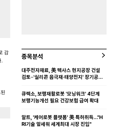
로 감
종목분석
.
대주전자재료, 美 텍사스 현지공장 건설
검토··'실리콘 음극재·태양전지' 장기공급
물량 확보 준비
표된
큐렉소, 보행재활로봇 '모닝워크' 4단계
보행기능개선 필요 건강보험 급여 확대
알트, '케어로봇 플랫폼' 美 특허취득…"H
RI기술 앞세워 세계최대 시장 진입"