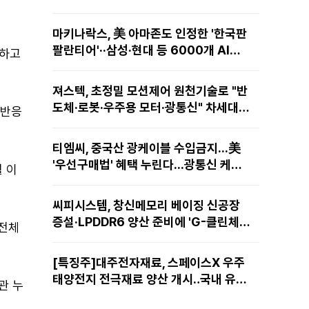
마키나락스, 美 아마존도 인정한 '한국판
팔란티어'··삼성·현대 등 6000개 AI모
험하고
델 현장적용
져스텍, 초정밀 모션제어 원천기술로 "반
도체·로봇·우주용 모터·광통신" 차세대
 반응
성장동력 재편
티엠씨, 중국산 광케이블 수입금지...美
'우선구매법' 혜택 누린다...광통신 케이
월 이
블 현지 생산
씨피시스템, 창신메모리 베이징 신공장
증설·LPDDR6 양산 준비에 'G-클린체
 전체
인' 공급 확대노린다
[특징주]대주전자재료, 스페이스X 우주
태양전지 전극재료 양산 개시‥국내 유일
관 누
공급 레코드에 14%↑