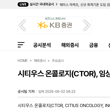
실시간 국내외공시
LIVE
웨이스 마케츠, 신규 회계기준 도입 검
서던, 27억 달러 규모 전환사채 발행
셰브론, 2분기 순이익 120억 달러 
비즈니스 파트너사
STAAR 서지컬, 신임 CEO에 워렌
블랙록, 2분기 순이익 19억 1400만
셈프라, 2분기 순이익 7억 9600만 
막시무스, 690만 달러 규모 무형자
알파 프로 테크, 2분기 매출 12% 증
공시분석
파머스 내셔널 뱅코프, 미들필드 합병 
해외증시
금융
트로녹스, 중국 푸저우 공장 1400만
캠던 내셔널, 2분기 순이자이익 529
USA 투데이, 전 파트너사와 2847만
HOME > 해외증시 > 주요공시
화이트호크 테라퓨틱스, 2분기 순손실 
랄프 로렌, 협력사 금융 프로그램 잔액
시티우스 온콜로지(CTOR), 임
워너 브로스 디스커버리, 파라마운트 
요크 워터, 4763만 달러 규모 유상
디지털 브랜즈 그룹, 비상장사 전환 
메스테크 디지털, 신규 주식 환매 프
공시팀 기자
입력 2026-06-02 06:23
윌리스 리스 파이낸스, 플로리다 상업용
시티우스 온콜로지(CTOR, CITIUS ONCOLOGY, I