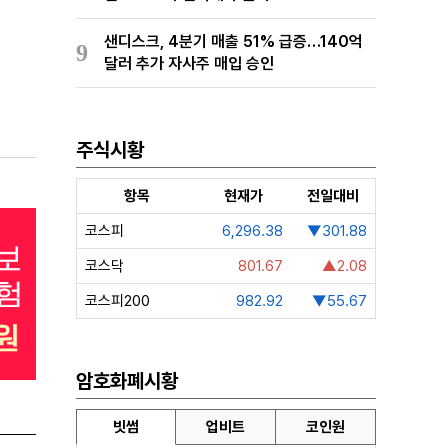
샌디스크, 4분기 매출 51% 급증…140억
9
달러 추가 자사주 매입 승인
주식시황
항목
현재가
전일대비
코스피
6,296.38
▼301.88
코스닥
801.67
▲2.08
코스피200
982.92
▼55.67
암호화폐시황
빗썸
업비트
코인원