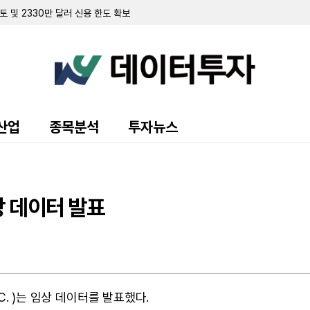
토 및 2330만 달러 신용 한도 확보
 완료
돌파…전년비 5배 급증
 파우스트 선임…CFO 데보라 앤드류스는 EVP 겸임
 달러…전년比 20% 증가
달러…전년比 72.7% 급증
산 손상차손 인식…부채 증가 속 재무약정은 준수
가한 1870만 달러…순이익 47% 급증
효과로 2분기 순이익 2300만 달러 돌파
산업
종목분석
투자뉴스
 달러에 매각…2000만 달러 처분이익 기록
4만 달러 기록…전년비 8% 증가
 5000달러 규모 지분 거래 완료
1664만 달러로 적자 축소…"현금 확보로 2028년 하반기까지 운영 가능"
 2억 6840만 달러로 증가
상 데이터 발표
스카이댄스와 457억 달러 규모 합병 추진…주주 승인 완료
증자 완료…부채 상환 및 투자 재원 확보
추진…로스 캐피털 파트너스 선임
로그램 승인…500만 달러 규모
 건물 3개동 1억 1800만 달러에 매입 계약
NC. )는 임상 데이터를 발표했다.