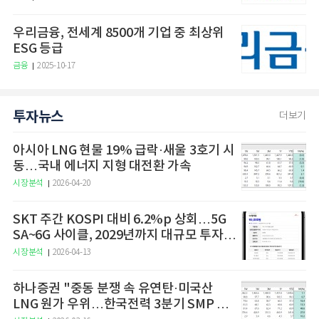
우리금융, 전세계 8500개 기업 중 최상위
ESG 등급
금융
2025-10-17
투자뉴스
더보기
아시아 LNG 현물 19% 급락·새울 3호기 시
동…국내 에너지 지형 대전환 가속
시장분석
2026-04-20
SKT 주간 KOSPI 대비 6.2%p 상회…5G
SA~6G 사이클, 2029년까지 대규모 투자
예고
시장분석
2026-04-13
하나증권 "중동 분쟁 속 유연탄·미국산
LNG 원가 우위…한국전력 3분기 SMP 상