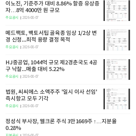
이노진, 기준주가 대비 8.86% 할증 유상증
자…8억 4000만 원 규모
주요공시
2026-08-07
메드팩토, 백토서팁 골육종 임상 1/2상 변
경 신청...최적 용량 결정 목적
주요공시
2026-08-07
HJ중공업, 1044억 규모 제2경춘국도 4공
구 낙찰...매출 대비 5.22%
주요공시
2026-08-07
법원, 씨씨에스 소액주주 '일시 이사 선임'
즉시항고 모두 기각
주요공시
2026-08-07
정성식 부사장, 웰크론 주식 3만1669주 ↑…지분율
0.28%
지분공시
2026-08-07