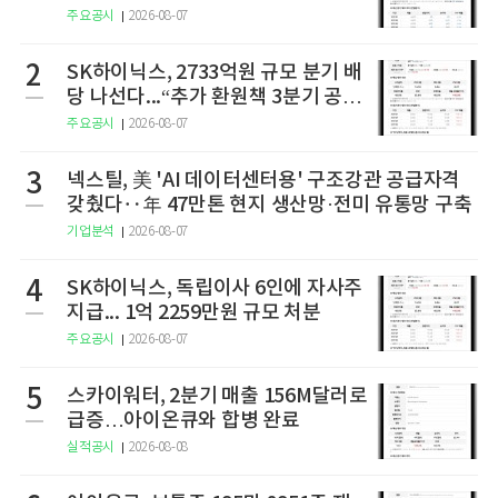
주요공시
2026-08-07
2
SK하이닉스, 2733억원 규모 분기 배
당 나선다...“추가 환원책 3분기 공
개”
주요공시
2026-08-07
3
넥스틸, 美 'AI 데이터센터용' 구조강관 공급자격
갖췄다‥年 47만톤 현지 생산망·전미 유통망 구축
기업분석
2026-08-07
4
SK하이닉스, 독립이사 6인에 자사주
지급... 1억 2259만원 규모 처분
주요공시
2026-08-07
5
스카이워터, 2분기 매출 156M달러로
급증…아이온큐와 합병 완료
실적공시
2026-08-08