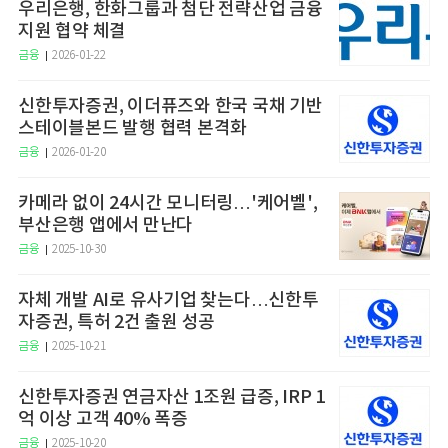
우리은행, 한화그룹과 첨단 전략산업 금융
지원 협약 체결
금융
2026-01-22
신한투자증권, 이더퓨즈와 한국 국채 기반
스테이블본드 발행 협력 본격화
금융
2026-01-20
카메라 없이 24시간 모니터링…'케어벨',
부산은행 앱에서 만난다
금융
2025-10-30
자체 개발 AI로 유사기업 찾는다…신한투
자증권, 특허 2건 출원 성공
금융
2025-10-21
신한투자증권 연금자산 1조원 급증, IRP 1
억 이상 고객 40% 폭증
금융
2025-10-20