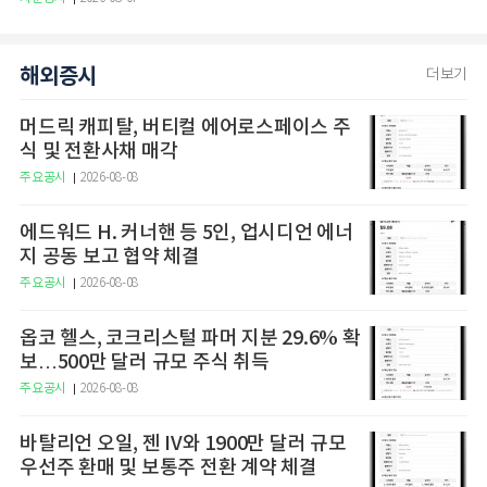
해외증시
더보기
머드릭 캐피탈, 버티컬 에어로스페이스 주
식 및 전환사채 매각
주요공시
2026-08-08
에드워드 H. 커너핸 등 5인, 업시디언 에너
지 공동 보고 협약 체결
주요공시
2026-08-08
옵코 헬스, 코크리스털 파머 지분 29.6% 확
보…500만 달러 규모 주식 취득
주요공시
2026-08-08
바탈리언 오일, 젠 IV와 1900만 달러 규모
우선주 환매 및 보통주 전환 계약 체결