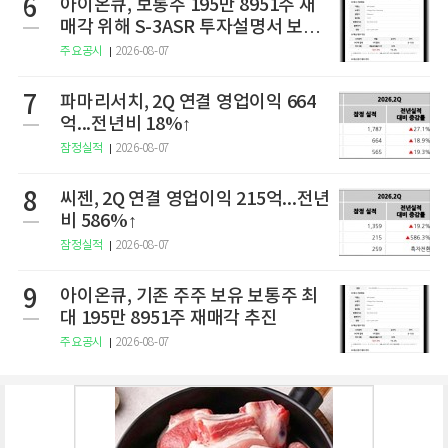
6
아이온큐, 보통주 195만 8951주 재
매각 위해 S-3ASR 투자설명서 보충
서 제출
주요공시
2026-08-07
7
파마리서치, 2Q 연결 영업이익 664
억...전년비 18%↑
잠정실적
2026-08-07
8
씨젠, 2Q 연결 영업이익 215억...전년
비 586%↑
잠정실적
2026-08-07
9
아이온큐, 기존 주주 보유 보통주 최
대 195만 8951주 재매각 추진
주요공시
2026-08-07