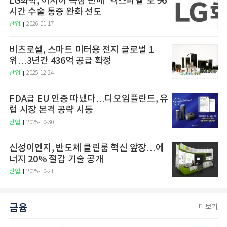
LG화학, 아시아 독점 판매 ‘엑스파렐’로 96
시간 수술 통증 완화 선도
산업
2026-01-17
비츠로셀, 스마트 미터용 전지 글로벌 1
위…3년간 436억 공급 확정
산업
2025-12-24
FDA급 EU 인증 따냈다…디오임플란트, 유
럽 시장 본격 공략 시동
산업
2025-10-30
신성이엔지, 반도체 클린룸 혁신 앞장…에
너지 20% 절감 기술 공개
산업
2025-10-21
금융
더보기