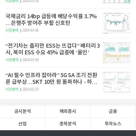
승 전망"
시장분석
2026-03-16
국채금리 14bp 급등에 배당수익률 3.7%
…은행주 방어주 부활 신호탄
시장분석
2026-03-09
“전기차는 춥지만 ESS는 뜨겁다” 배터리 3
사, 북미 ESS 수요 45% 급증에 ‘올인’
시장분석
2026-03-03
“AI 필수 인프라 잡아라” 5G SA 조기 전환
론 급부상…SKT 10만 원 돌파하나 - 하나
증권
시장분석
2026-02-23
공시분석
해외증시
금융
산업
종목분석
투자뉴스