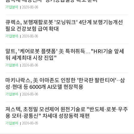
음극재·태양전지' 장기공급물량 확보 준비
기업분석
2026-08-06
큐렉소, 보행재활로봇 '모닝워크' 4단계 보행기능개선
필요 건강보험 급여 확대
기업분석
2026-08-06
알트, '케어로봇 플랫폼' 美 특허취득…"HRI기술 앞세
워 세계최대 시장 진입"
기업분석
2026-08-06
마키나락스, 美 아마존도 인정한 '한국판 팔란티어'··삼
성·현대 등 6000개 AI모델 현장적용
기업분석
2026-08-06
져스텍, 초정밀 모션제어 원천기술로 "반도체·로봇·우주
용 모터·광통신" 차세대 성장동력 재편
기업분석
2026-08-05