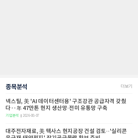
종목분석
더보기
넥스틸, 美 'AI 데이터센터용' 구조강관 공급자격 갖췄
다‥年 47만톤 현지 생산망·전미 유통망 구축
기업분석
2026-08-07
대주전자재료, 美 텍사스 현지공장 건설 검토··'실리콘