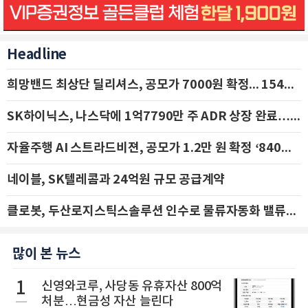
Headline
희망밴드 최상단 딜리셔스, 공모가 7000원 확정... 154억 규모 IPO 돌입
SK하이닉스, 나스닥에 1억7790만 주 ADR 상장 완료…29일 국내 추가 상장
자율주행 AI 스트라드비젼, 공모가 1.2만 원 확정 ‘840억 수혈’
네이블, SK텔레콤과 24억원 규모 공급계약
클로봇, 두산로지스틱스솔루션 인수로 물류자동화 밸류체인 확장 추진 - IBK투자증권
많이 본 뉴스
1
신영와코루, 사당동 유휴자산 800억
처분…현금성 자산 늘린다