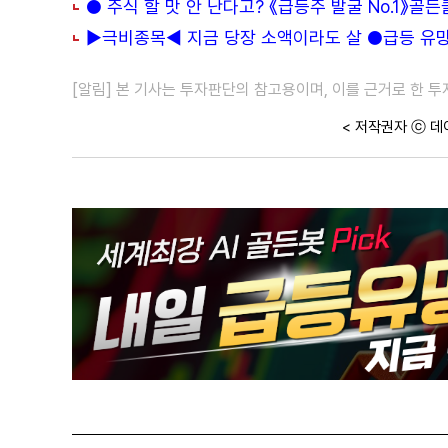
● 주식 할 맛 안 난다고? 《급등주 발굴 No.1》골
▶극비종목◀ 지금 당장 소액이라도 살 ●급등 유망주
[알림] 본 기사는 투자판단의 참고용이며, 이를 근거로 한 
< 저작권자 ⓒ 데