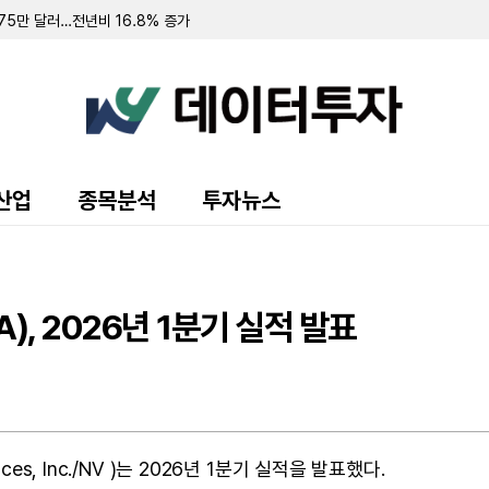
75만 달러…전년비 16.8% 증가
한 1억 6588만 달러…흑자 전환 성공
0만 달러 규모 자사주 매입 소각
 달러로 증가…MRO 및 기술 솔루션 부문 선전
 인상… 3분기 순이자마진 안정 전망
% 감소…백금 가격 하락 영향
 5000만 달러에 인수
…750만 달러 규모 자사주 매입 단행
달러 규모 회사채 발행…신용공여액 상환 목적
산업
종목분석
투자뉴스
만 달러 기록…후속 보고서 제출
가치 25% 급감…팔라듐 가격 하락 여파
글루 선임
러 기록…전년비 79% 증가
대로 2분기 공동 개발비 64만달러 지출
, 2026년 1분기 실적 발표
14.28% 감소…금값 하락 영향
 보통주 ATM 발행 프로그램 가동
13억 달러 규모 다세대 주택 대출 매각
61만 주 재매각 등록 추진
업 '레이어X' 인수
es, Inc./NV )는 2026년 1분기 실적을 발표했다.