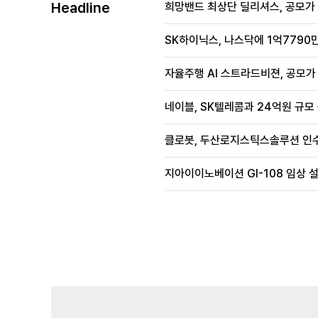
Headline
희망밴드 최상단 딜리셔스, 공모가 70
SK하이닉스, 나스닥에 1억7790만
자율주행 AI 스트라드비젼, 공모가 1
네이블, SK텔레콤과 24억원 규모
클로봇, 두산로지스틱스솔루션 인수
지아이이노베이션 GI-108 임상 설