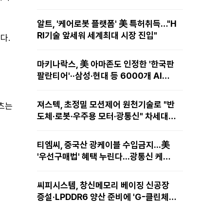
알트, '케어로봇 플랫폼' 美 특허취득…"H
RI기술 앞세워 세계최대 시장 진입"
다.
마키나락스, 美 아마존도 인정한 '한국판
팔란티어'··삼성·현대 등 6000개 AI모
델 현장적용
져스텍, 초정밀 모션제어 원천기술로 "반
텐츠는
도체·로봇·우주용 모터·광통신" 차세대
성장동력 재편
티엠씨, 중국산 광케이블 수입금지...美
'우선구매법' 혜택 누린다...광통신 케이
블 현지 생산
씨피시스템, 창신메모리 베이징 신공장
증설·LPDDR6 양산 준비에 'G-클린체
인' 공급 확대노린다