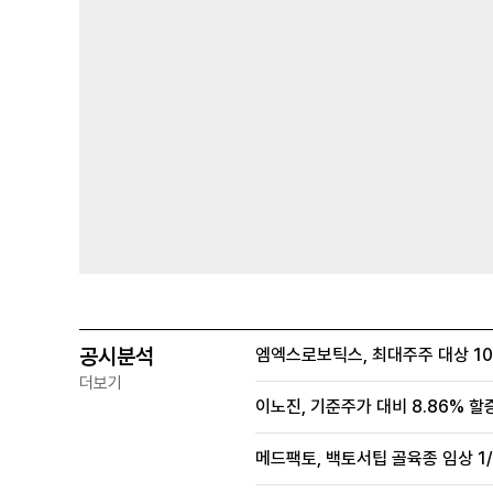
공시분석
엠엑스로보틱스, 최대주주 대상 100
더보기
이노진, 기준주가 대비 8.86% 할
메드팩토, 백토서팁 골육종 임상 1/