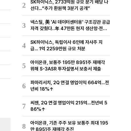
SK하이닉스, 2733억원 규모 분기 배당 나
2
선다...“추가 환원책 3분기 공개”
넥스틸, 美 'AI 데이터센터용' 구조강관 공급
3
자격 갖췄다‥年 47만톤 현지 생산망·전미
유통망 구축
SK하이닉스, 독립이사 6인에 자사주 지
4
급... 1억 2259만원 규모 처분
아이온큐, 보통주 195만 8951주 재매각
5
위해 S-3ASR 투자설명서 보충서 제출
파마리서치, 2Q 연결 영업이익 664억...전
6
년비 18%↑
씨젠, 2Q 연결 영업이익 215억...전년비 5
7
86%↑
아이온큐, 기존 주주 보유 보통주 최대 195
8
만 8951주 재매각 추진