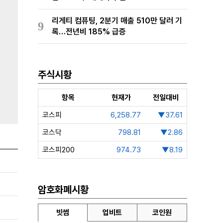
리게티 컴퓨팅, 2분기 매출 510만 달러 기
9
록…전년비 185% 급증
주식시황
항목
현재가
전일대비
코스피
6,258.77
▼37.61
코스닥
798.81
▼2.86
코스피200
974.73
▼8.19
암호화폐시황
빗썸
업비트
코인원