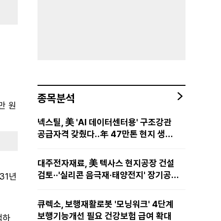
종목분석
만 원
넥스틸, 美 'AI 데이터센터용' 구조강관
공급자격 갖췄다‥年 47만톤 현지 생산
망·전미 유통망 구축
대주전자재료, 美 텍사스 현지공장 건설
검토··'실리콘 음극재·태양전지' 장기공급
31년
물량 확보 준비
큐렉소, 보행재활로봇 '모닝워크' 4단계
보행기능개선 필요 건강보험 급여 확대
색하