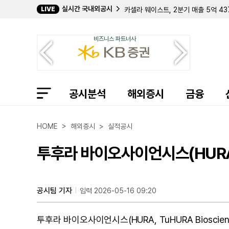
실시간 국내외공시
LIVE
카셀라 웨이스트, 2분기 매출 5억 43
오마다 헬스, 상반기 매출 43% 급증
킴벨 로열티 파트너스, 2분기 중 74
비즈니스 파트너사
에어세일, 2분기 재고 자산 3760만
리전스 파이낸셜, 보통주 배당금 13%
에버딘 백금 ETF, 2분기 순자산 26
머크, 바이오 기기 기업 '타르간' 6억
이노젠, 상반기 순손실 1217만 달러
공시분석
프랭클린 리소시스, 7억 5000만 
해외증시
금융
머천츠 뱅코프, 2분기 순이익 7830
에버딘 팔라듐 ETF, 2분기 순자산 
바이오헤이븐, 신임 이사에 존 예티모
HOME > 해외증시 > 실적공시
내비언트, 2분기 순이익 2500만 달
엔테라 바이오, OPKO 협력 범위 확
투후라 바이오사이언시스(HURA)
에버딘 금 현물 ETF, 2분기 순자산 
서밋 호텔 프라퍼티스, 2억 달러 규모
오션퍼스트 파이낸셜, 플러싱 인수 후 
T1 에너지, 에버볼트 보유 보통주 13
공시팀 기자
입력 2026-05-16 09:20
아카마이, 2억 500만 달러에 보안 기
투후라 바이오사이언시스(HURA, TuHURA Bioscienc