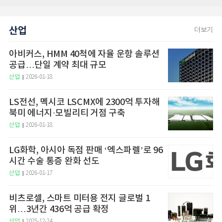
산업
더보기
아비커스, HMM 40척에 자율 운항 솔루션
공급…단일 계약 최대 규모
산업
2026-01-18
LS전선, 멕시코 LSCMX에 2300억 투자해
북미 에너지·모빌리티 거점 구축
산업
2026-01-18
LG화학, 아시아 독점 판매 ‘엑스파렐’로 96
시간 수술 통증 완화 선도
산업
2026-01-17
비츠로셀, 스마트 미터용 전지 글로벌 1
위…3년간 436억 공급 확정
산업
2025-12-24