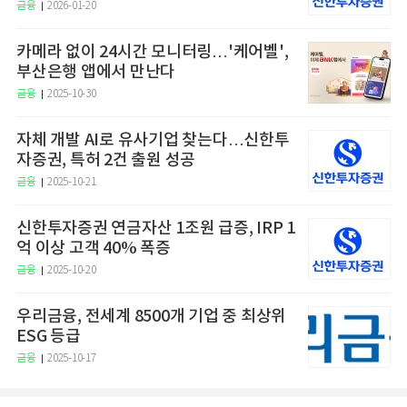
금융
2026-01-20
카메라 없이 24시간 모니터링…'케어벨',
부산은행 앱에서 만난다
금융
2025-10-30
자체 개발 AI로 유사기업 찾는다…신한투
자증권, 특허 2건 출원 성공
금융
2025-10-21
신한투자증권 연금자산 1조원 급증, IRP 1
억 이상 고객 40% 폭증
금융
2025-10-20
우리금융, 전세계 8500개 기업 중 최상위
ESG 등급
금융
2025-10-17