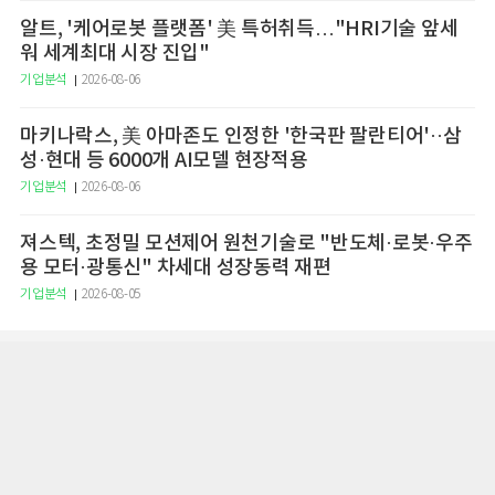
알트, '케어로봇 플랫폼' 美 특허취득…"HRI기술 앞세
워 세계최대 시장 진입"
기업분석
2026-08-06
마키나락스, 美 아마존도 인정한 '한국판 팔란티어'··삼
성·현대 등 6000개 AI모델 현장적용
기업분석
2026-08-06
져스텍, 초정밀 모션제어 원천기술로 "반도체·로봇·우주
용 모터·광통신" 차세대 성장동력 재편
기업분석
2026-08-05