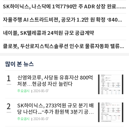
SK하이닉스, 나스닥에 1억7790만 주 ADR 상장 완료…29일 국내 추가 상장
자율주행 AI 스트라드비젼, 공모가 1.2만 원 확정 ‘840억 수혈’
네이블, SK텔레콤과 24억원 규모 공급계약
클로봇, 두산로지스틱스솔루션 인수로 물류자동화 밸류체인 확장 추진 - IBK투자증권
많이 본 뉴스
1
신영와코루, 사당동 유휴자산 800억
처분…현금성 자산 늘린다
주요공시
2026-08-07
2
SK하이닉스, 2733억원 규모 분기 배
당 나선다...“추가 환원책 3분기 공
개”
주요공시
2026-08-07