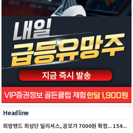
Headline
희망밴드 최상단 딜리셔스, 공모가 7000원 확정... 154억 규모 IPO 돌입