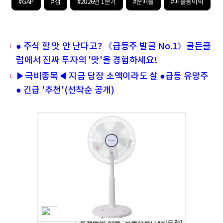
#GAP
#갭
#2026년 1분기
#순매출
#매출총이익
● 주식 할 맛 안 난다고? 《급등주 발굴 No.1》골든클
럽에서 진짜 투자의 '맛'을 경험하세요!
▶극비종목◀ 지금 당장 소액이라도 살 ●급등 유망주
● 긴급 '추천'(선착순 공개)