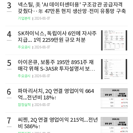
3
넥스틸, 美 'AI 데이터센터용' 구조강관 공급자격
갖췄다‥年 47만톤 현지 생산망·전미 유통망 구축
기업분석
2026-08-07
4
SK하이닉스, 독립이사 6인에 자사주
지급... 1억 2259만원 규모 처분
주요공시
2026-08-07
5
아이온큐, 보통주 195만 8951주 재
매각 위해 S-3ASR 투자설명서 보충
서 제출
주요공시
2026-08-07
6
파마리서치, 2Q 연결 영업이익 664
억...전년비 18%↑
잠정실적
2026-08-07
7
씨젠, 2Q 연결 영업이익 215억...전년
비 586%↑