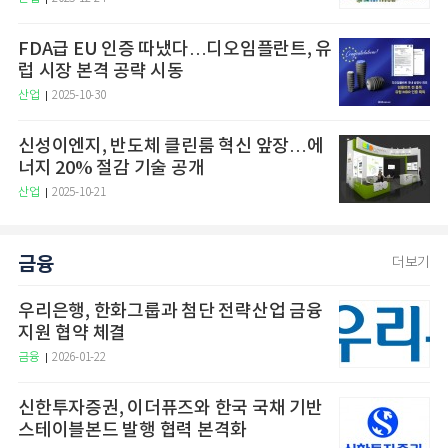
FDA급 EU 인증 따냈다…디오임플란트, 유
럽 시장 본격 공략 시동
산업
2025-10-30
신성이엔지, 반도체 클린룸 혁신 앞장…에
너지 20% 절감 기술 공개
산업
2025-10-21
금융
더보기
우리은행, 한화그룹과 첨단 전략산업 금융
지원 협약 체결
금융
2026-01-22
신한투자증권, 이더퓨즈와 한국 국채 기반
스테이블본드 발행 협력 본격화