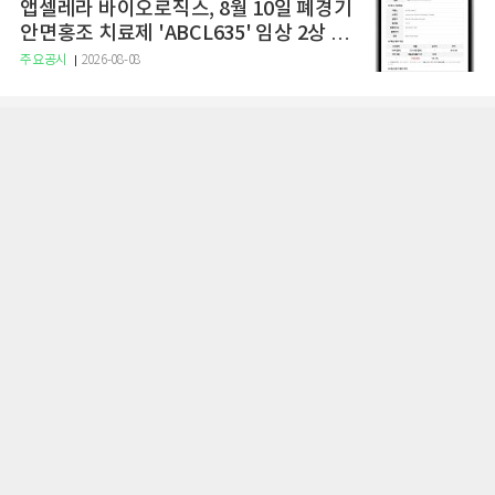
앱셀레라 바이오로직스, 8월 10일 폐경기
안면홍조 치료제 'ABCL635' 임상 2상 결
과 발표
주요공시
2026-08-08