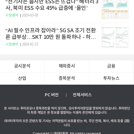
“전기차는 춥지만 ESS는 뜨겁다” 배터리 3
사, 북미 ESS 수요 45% 급증에 ‘올인’
시장분석
2026-03-03
“AI 필수 인프라 잡아라” 5G SA 조기 전환
론 급부상…SKT 10만 원 돌파하나 - 하나
증권
시장분석
2026-02-23
공시분석
해외증시
금융
산업
종목분석
투자뉴스
PC 버전
전체서비스
본 사이트는 투자권유나 종목추천을 하지 않으며, 유사투자자문업을 영위하지 않습니다. 투자판단
의 최종 책임은 본 정보를 열람하는 이용자 본인에게 있습니다.
데이터투자의 모든 콘텐츠 및 기사는 저작권법의 보호를 받는 바, 무단 전재, 복사, 배포 등을 금합
니다.
Copyright © 데이터투자. All rights reserved.