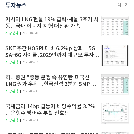
투자뉴스
더보기
아시아 LNG 현물 19% 급락·새울 3호기 시
동…국내 에너지 지형 대전환 가속
시장분석
2026-04-20
SKT 주간 KOSPI 대비 6.2%p 상회…5G
SA~6G 사이클, 2029년까지 대규모 투자
예고
시장분석
2026-04-13
하나증권 "중동 분쟁 속 유연탄·미국산
LNG 원가 우위…한국전력 3분기 SMP 상
승 전망"
시장분석
2026-03-16
국채금리 14bp 급등에 배당수익률 3.7%
…은행주 방어주 부활 신호탄
시장분석
2026-03-09