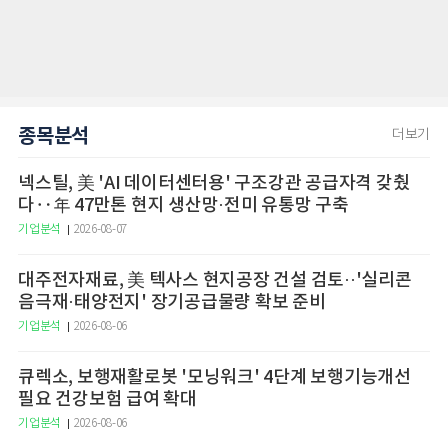
종목분석
더보기
넥스틸, 美 'AI 데이터센터용' 구조강관 공급자격 갖췄
다‥年 47만톤 현지 생산망·전미 유통망 구축
기업분석
2026-08-07
대주전자재료, 美 텍사스 현지공장 건설 검토··'실리콘
음극재·태양전지' 장기공급물량 확보 준비
기업분석
2026-08-06
큐렉소, 보행재활로봇 '모닝워크' 4단계 보행기능개선
필요 건강보험 급여 확대
기업분석
2026-08-06