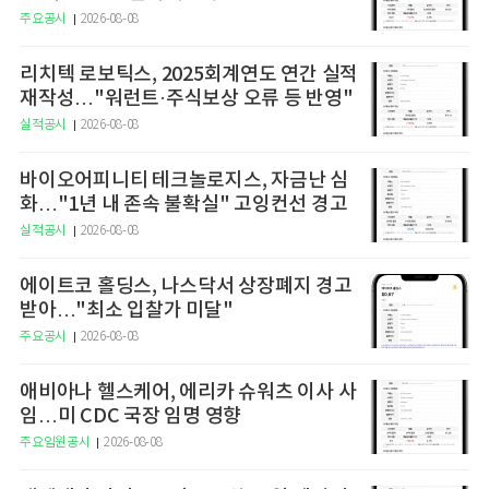
주요공시
2026-08-08
리치텍 로보틱스, 2025회계연도 연간 실적
재작성…"워런트·주식보상 오류 등 반영"
실적공시
2026-08-08
바이오어피니티 테크놀로지스, 자금난 심
화…"1년 내 존속 불확실" 고잉컨선 경고
실적공시
2026-08-08
에이트코 홀딩스, 나스닥서 상장폐지 경고
받아…"최소 입찰가 미달"
주요공시
2026-08-08
애비아나 헬스케어, 에리카 슈워츠 이사 사
임…미 CDC 국장 임명 영향
주요임원공시
2026-08-08