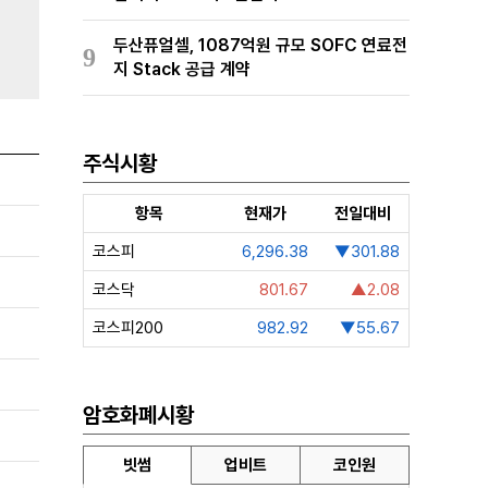
두산퓨얼셀, 1087억원 규모 SOFC 연료전
9
지 Stack 공급 계약
주식시황
항목
현재가
전일대비
코스피
6,296.38
▼301.88
코스닥
801.67
▲2.08
코스피200
982.92
▼55.67
암호화폐시황
빗썸
업비트
코인원