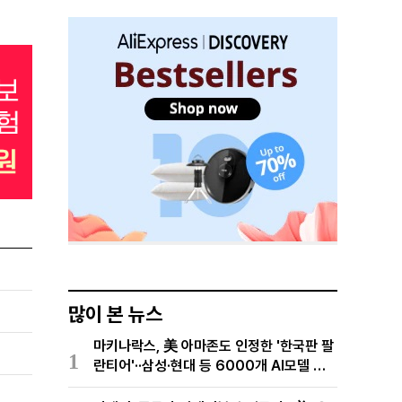
많이 본 뉴스
마키나락스, 美 아마존도 인정한 '한국판 팔
1
란티어'··삼성·현대 등 6000개 AI모델 현
장적용