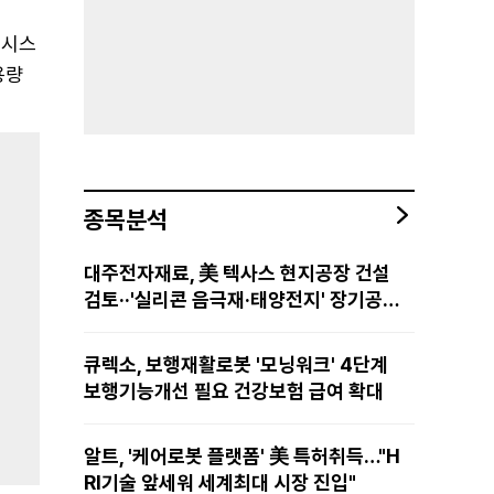
 시스
용량
종목분석
대주전자재료, 美 텍사스 현지공장 건설
검토··'실리콘 음극재·태양전지' 장기공급
물량 확보 준비
큐렉소, 보행재활로봇 '모닝워크' 4단계
보행기능개선 필요 건강보험 급여 확대
알트, '케어로봇 플랫폼' 美 특허취득…"H
RI기술 앞세워 세계최대 시장 진입"