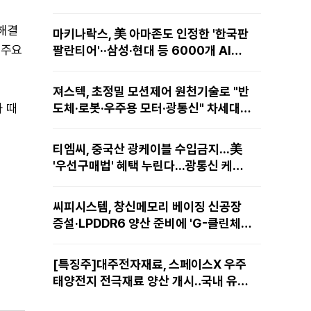
·해결
마키나락스, 美 아마존도 인정한 '한국판
 주요
팔란티어'··삼성·현대 등 6000개 AI모
델 현장적용
져스텍, 초정밀 모션제어 원천기술로 "반
 때
도체·로봇·우주용 모터·광통신" 차세대
성장동력 재편
티엠씨, 중국산 광케이블 수입금지...美
'우선구매법' 혜택 누린다...광통신 케이
블 현지 생산
씨피시스템, 창신메모리 베이징 신공장
증설·LPDDR6 양산 준비에 'G-클린체
인' 공급 확대노린다
[특징주]대주전자재료, 스페이스X 우주
태양전지 전극재료 양산 개시‥국내 유일
공급 레코드에 14%↑