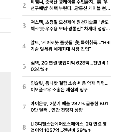
티엠씨, 중국산 광케이블 수입금지...美 '우
2
선구매법' 혜택 누린다...광통신 케이블 현지
생산
져스텍, 초정밀 모션제어 원천기술로 "반도
3
체·로봇·우주용 모터·광통신" 차세대 성장동
력 재편
알트, '케어로봇 플랫폼' 美 특허취득…"HRI
4
기술 앞세워 세계최대 시장 진입"
심텍, 2Q 연결 영업이익 628억...전년비 1
5
034%↑
인슐릿, 옴니팟 결함 소송·비용 악재 직면...
6
이오플로우 소송은 재심의 청구
아이온큐, 2분기 매출 287% 급증한 801
7
0만 달러…연간 전망치 상향
LIG디펜스앤에어로스페이스, 2Q 연결 영
8
업이익 1057억...전년비 29%↑