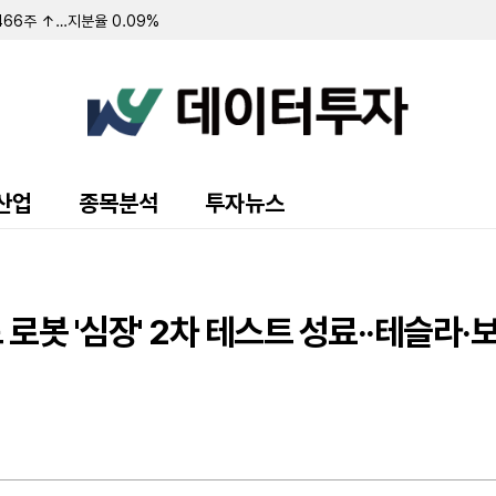
466주 ↑…지분율 0.09%
만주 처분... 주식 희석 우려 0.08%로 미미
억...전년비 200%↑
전년비 26%↓
억 영구 CB 발행... 에이치엘비 사채 대용납입
 장내매수…최대주주 지분 31.50%로 확대
주주 지분율 63.70% 기록
58주 ↑…지분율 1.18%
…주당 330원 현금 지급
산업
종목분석
투자뉴스
업손실 44억...적자지속
대상으로 30억원 규모 신종자본증권 발행
"발행주식 0.01% 수준으로 가치 희석 경미"
 진행...최대주주 지분 20.65% 유지
0주 ↑…지분율 0.11%
봇 '심장' 2차 테스트 성료··테슬라·
47주 ↑…지분율 20.07%
6억...적자지속
5000만 달러 규모 ATM 프로그램 구축