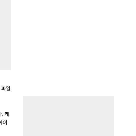
의 파일
. 케
이어