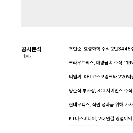
공시분석
조현준, 효성화학 주식 2만3445주
더보기
크라우드웍스, 대양금속 주식 119억
티엠씨, KBI 코스모링크와 220
양춘식 부사장, SCL사이언스 주식 
현대무벡스, 직원 성과급 위해 자사주
KT나스미디어, 2Q 연결 영업이익 