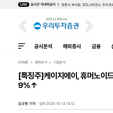
실시간 국내외공시
LIVE
양춘식 부사장, SCL사이언스 주식 6
현대무벡스, 직원 성과급 위해 자사주 9
KT나스미디어, 2Q 연결 영업이익 78
비즈니스 파트너사
카페24, 2Q 연결 영업이익 82억...
HLB글로벌, 최대주주 진양곤 대상 30
SH에너지화학 최찬욱 임원, 3일 연속
세아제강 이주성 임원 장내매수...최대
박주형 부사장, 금호석유화학 주식 29
공시분석
한국앤컴퍼니, 312억원 규모 중간배당
해외증시
금융
큐리옥스바이오시스템즈, 2Q 연결 영
에이치엘비글로벌, 최대주주 진양곤 
인바디, 1억여원 규모 자사주 처분... 
HOME > 종목분석 > 기업분석
신영증권 임원 금정호, 이틀간 장내매수
최찬욱 사장, SH에너지화학 주식 190
[특징주]케이지에이, 휴머노이드 로
이희준 회장, 코아시아 주식 14만40
엑셀세라퓨틱스, 2Q 연결 영업손실 2
9%↑
앨토 인그리디언츠, 2분기 흑자 전환…
김규환 기자
입력 2025-10-13 14:12