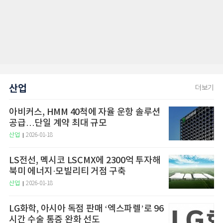
산업
더보기
아비커스, HMM 40척에 자율 운항 솔루션
공급…단일 계약 최대 규모
산업
2026-01-18
LS전선, 멕시코 LSCMX에 2300억 투자해
북미 에너지·모빌리티 거점 구축
산업
2026-01-18
LG화학, 아시아 독점 판매 ‘엑스파렐’로 96
시간 수술 통증 완화 선도