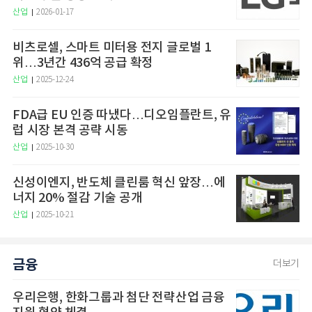
산업
2026-01-17
비츠로셀, 스마트 미터용 전지 글로벌 1
위…3년간 436억 공급 확정
산업
2025-12-24
FDA급 EU 인증 따냈다…디오임플란트, 유
럽 시장 본격 공략 시동
산업
2025-10-30
신성이엔지, 반도체 클린룸 혁신 앞장…에
너지 20% 절감 기술 공개
산업
2025-10-21
금융
더보기
우리은행, 한화그룹과 첨단 전략산업 금융