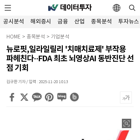
공시분석
해외증시
금융
산업
종목분석
투자뉴스
HOME
>
종목분석
>
기업분석
뉴로핏,일라일릴리 '치매치료제' 부작용
파헤친다··FDA 최초 뇌영상AI 동반진단 선
점 기회
김규환 기자 / 입력 : 2025-11-20 10:13