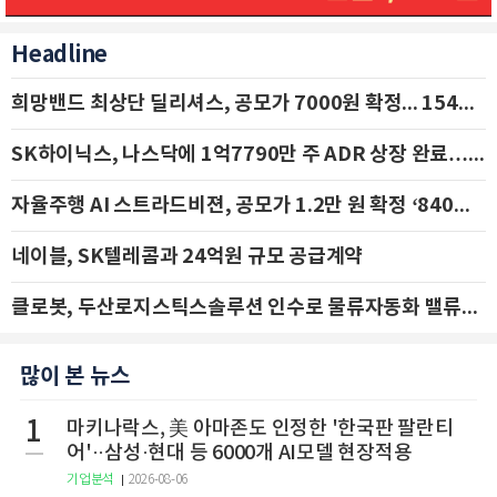
Headline
희망밴드 최상단 딜리셔스, 공모가 7000원 확정... 154억 규모 IPO 돌입
SK하이닉스, 나스닥에 1억7790만 주 ADR 상장 완료…29일 국내 추가 상장
자율주행 AI 스트라드비젼, 공모가 1.2만 원 확정 ‘840억 수혈’
네이블, SK텔레콤과 24억원 규모 공급계약
클로봇, 두산로지스틱스솔루션 인수로 물류자동화 밸류체인 확장 추진 - IBK투자증권
많이 본 뉴스
1
마키나락스, 美 아마존도 인정한 '한국판 팔란티
어'··삼성·현대 등 6000개 AI모델 현장적용
기업분석
2026-08-06