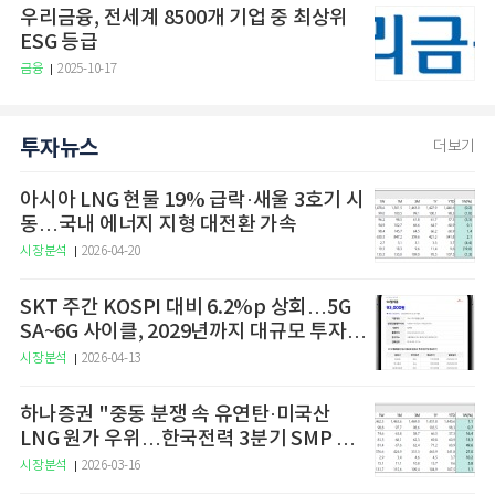
우리금융, 전세계 8500개 기업 중 최상위
ESG 등급
금융
2025-10-17
투자뉴스
더보기
아시아 LNG 현물 19% 급락·새울 3호기 시
동…국내 에너지 지형 대전환 가속
시장분석
2026-04-20
SKT 주간 KOSPI 대비 6.2%p 상회…5G
SA~6G 사이클, 2029년까지 대규모 투자
예고
시장분석
2026-04-13
하나증권 "중동 분쟁 속 유연탄·미국산
LNG 원가 우위…한국전력 3분기 SMP 상
승 전망"
시장분석
2026-03-16