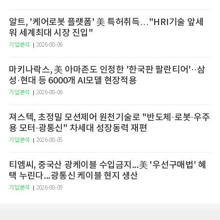
알트, '케어로봇 플랫폼' 美 특허취득…"HRI기술 앞세
워 세계최대 시장 진입"
기업분석
2026-08-06
마키나락스, 美 아마존도 인정한 '한국판 팔란티어'··삼
성·현대 등 6000개 AI모델 현장적용
기업분석
2026-08-06
져스텍, 초정밀 모션제어 원천기술로 "반도체·로봇·우주
용 모터·광통신" 차세대 성장동력 재편
기업분석
2026-08-05
티엠씨, 중국산 광케이블 수입금지...美 '우선구매법' 혜
택 누린다...광통신 케이블 현지 생산
기업분석
2026-08-05