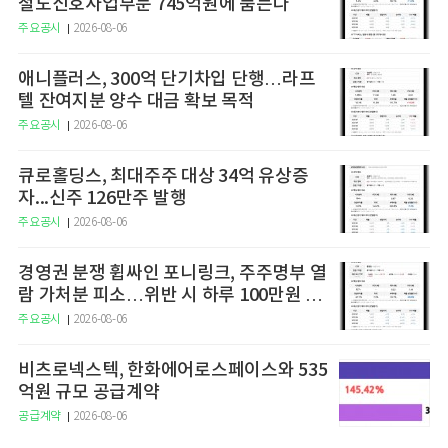
철도신호사업부문 745억원에 품는다
주요공시
2026-08-06
애니플러스, 300억 단기차입 단행…라프
텔 잔여지분 양수 대금 확보 목적
주요공시
2026-08-06
큐로홀딩스, 최대주주 대상 34억 유상증
자...신주 126만주 발행
주요공시
2026-08-06
경영권 분쟁 휩싸인 포니링크, 주주명부 열
람 가처분 피소…위반 시 하루 100만원 청
구
주요공시
2026-08-06
비츠로넥스텍, 한화에어로스페이스와 535
억원 규모 공급계약
공급계약
2026-08-06