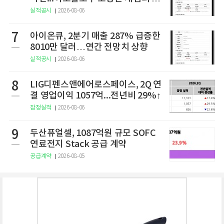
구
실적공시
2026-08-06
7
아이온큐, 2분기 매출 287% 급증한
8010만 달러…연간 전망치 상향
실적공시
2026-08-06
8
LIG디펜스앤에어로스페이스, 2Q 연
결 영업이익 1057억...전년비 29%↑
잠정실적
2026-08-06
9
두산퓨얼셀, 1087억원 규모 SOFC
연료전지 Stack 공급 계약
공급계약
2026-08-05