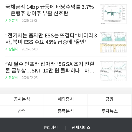
국채금리 14bp 급등에 배당수익률 3.7%
…은행주 방어주 부활 신호탄
시장분석
2026-03-09
“전기차는 춥지만 ESS는 뜨겁다” 배터리 3
사, 북미 ESS 수요 45% 급증에 ‘올인’
시장분석
2026-03-03
“AI 필수 인프라 잡아라” 5G SA 조기 전환
론 급부상…SKT 10만 원 돌파하나 - 하나
증권
시장분석
2026-02-23
공시분석
해외증시
금융
산업
종목분석
투자뉴스
PC 버전
전체서비스