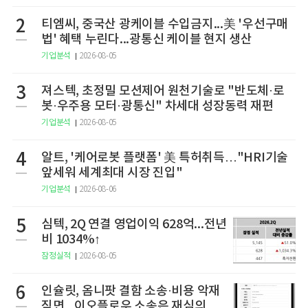
2
티엠씨, 중국산 광케이블 수입금지...美 '우선구매
법' 혜택 누린다...광통신 케이블 현지 생산
기업분석
2026-08-05
3
져스텍, 초정밀 모션제어 원천기술로 "반도체·로
봇·우주용 모터·광통신" 차세대 성장동력 재편
기업분석
2026-08-05
4
알트, '케어로봇 플랫폼' 美 특허취득…"HRI기술
앞세워 세계최대 시장 진입"
기업분석
2026-08-06
5
심텍, 2Q 연결 영업이익 628억...전년
비 1034%↑
잠정실적
2026-08-05
6
인슐릿, 옴니팟 결함 소송·비용 악재
직면...이오플로우 소송은 재심의 청