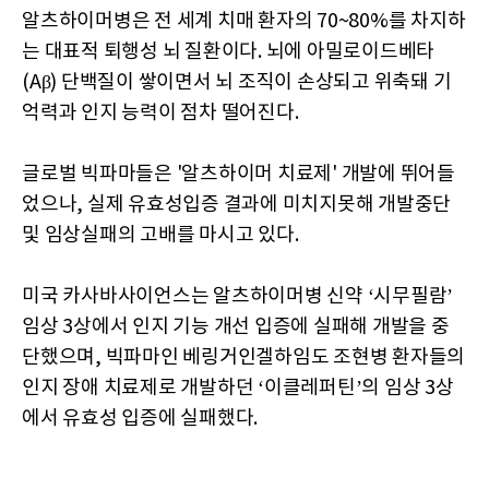
알츠하이머병은 전 세계 치매 환자의 70~80%를 차지하
는 대표적 퇴행성 뇌 질환이다. 뇌에 아밀로이드베타
(Aβ) 단백질이 쌓이면서 뇌 조직이 손상되고 위축돼 기
억력과 인지 능력이 점차 떨어진다.
글로벌 빅파마들은 '알츠하이머 치료제' 개발에 뛰어들
었으나, 실제 유효성입증 결과에 미치지못해 개발중단
및 임상실패의 고배를 마시고 있다.
미국 카사바사이언스는 알츠하이머병 신약 ‘시무필람’
임상 3상에서 인지 기능 개선 입증에 실패해 개발을 중
단했으며, 빅파마인 베링거인겔하임도 조현병 환자들의
인지 장애 치료제로 개발하던 ‘이클레퍼틴’의 임상 3상
에서 유효성 입증에 실패했다.