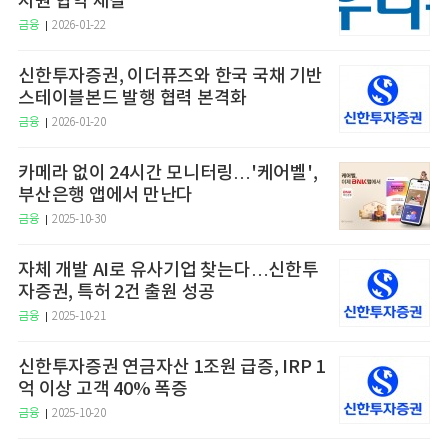
지원 협약 체결
금융
2026-01-22
신한투자증권, 이더퓨즈와 한국 국채 기반
스테이블본드 발행 협력 본격화
금융
2026-01-20
카메라 없이 24시간 모니터링…'케어벨',
부산은행 앱에서 만난다
금융
2025-10-30
자체 개발 AI로 유사기업 찾는다…신한투
자증권, 특허 2건 출원 성공
금융
2025-10-21
신한투자증권 연금자산 1조원 급증, IRP 1
억 이상 고객 40% 폭증
금융
2025-10-20