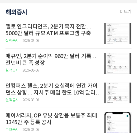
해외증시
더보기
앨토 인그리디언츠, 2분기 흑자 전환…
5000만 달러 규모 ATM 프로그램 구축
실적공시
2026-08-06
매큐언, 2분기 순이익 960만 달러 기록…
전년비 큰 폭 성장
실적공시
2026-08-06
인컴퍼스 헬스, 2분기 호실적에 연간 가이
던스 상향… 자사주 매입 한도 10억 달러로
확대
실적공시
2026-08-06
메이서리치, OP 유닛 상환용 보통주 최대
1345만 주 등록 공시
주요공시
2026-08-06