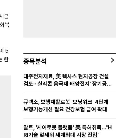
다시금
 회복
이 5
는 한
종목분석
대주전자재료, 美 텍사스 현지공장 건설
검토··'실리콘 음극재·태양전지' 장기공급
물량 확보 준비
큐렉소, 보행재활로봇 '모닝워크' 4단계
보행기능개선 필요 건강보험 급여 확대
알트, '케어로봇 플랫폼' 美 특허취득…"H
RI기술 앞세워 세계최대 시장 진입"