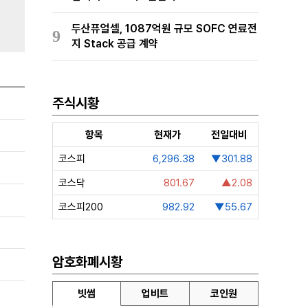
두산퓨얼셀, 1087억원 규모 SOFC 연료전
9
지 Stack 공급 계약
주식시황
항목
현재가
전일대비
코스피
6,296.38
▼301.88
코스닥
801.67
▲2.08
코스피200
982.92
▼55.67
암호화폐시황
빗썸
업비트
코인원