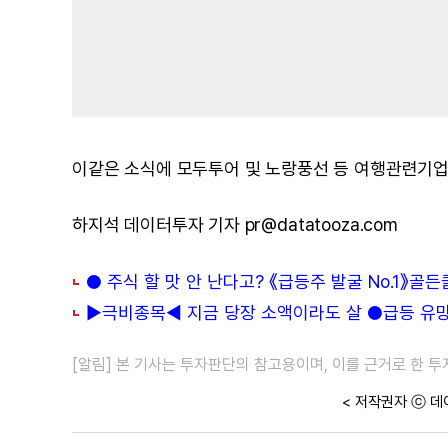
이같은 소식에 모두투어 및 노랑풍선 등 여행관련기업
하지석 데이터투자 기자 pr@datatooza.com
● 주식 할 맛 안 난다고? 《급등주 발굴 No.1》골
▶극비종목◀ 지금 당장 소액이라도 살 ●급등 유망주
[알림] 본 기사는 투자판단의 참고용이며, 이를 근거로 한 
< 저작권자 ⓒ 데