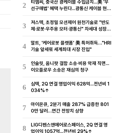
티엠씨, 중국산 광케이블 수입금지...美 '우
2
선구매법' 혜택 누린다...광통신 케이블 현지
생산
져스텍, 초정밀 모션제어 원천기술로 "반도
3
체·로봇·우주용 모터·광통신" 차세대 성장동
력 재편
알트, '케어로봇 플랫폼' 美 특허취득…"HRI
4
기술 앞세워 세계최대 시장 진입"
인슐릿, 옴니팟 결함 소송·비용 악재 직면...
5
이오플로우 소송은 재심의 청구
심텍, 2Q 연결 영업이익 628억...전년비 1
6
034%↑
아이온큐, 2분기 매출 287% 급증한 801
7
0만 달러…연간 전망치 상향
LIG디펜스앤에어로스페이스, 2Q 연결 영
8
업이익 1057억...전년비 29%↑