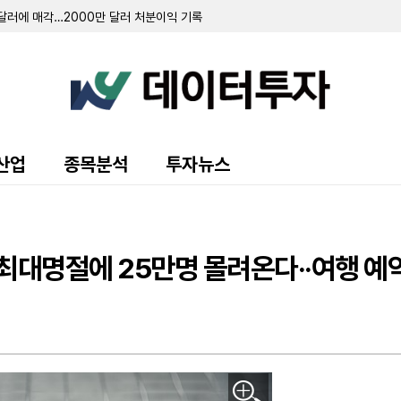
 달러에 매각…2000만 달러 처분이익 기록
4만 달러 기록…전년비 8% 증가
 5000달러 규모 지분 거래 완료
1664만 달러로 적자 축소…"현금 확보로 2028년 하반기까지 운영 가능"
 2억 6840만 달러로 증가
스카이댄스와 457억 달러 규모 합병 추진…주주 승인 완료
증자 완료…부채 상환 및 투자 재원 확보
추진…로스 캐피털 파트너스 선임
로그램 승인…500만 달러 규모
산업
종목분석
투자뉴스
스타 오비탈'과 합병 계약…3억 8000만 달러 가치 평가
분기 순이익 5030만 달러 기록
80만 달러…탄소 포집 사업 본격 가동
청 재제출…초고속 심사 진행 중
 공개…해지 시 최대 12억 달러 수수료
 최대명절에 25만명 몰려온다··여행 
매니저가 지분 55.1% 확보
8억 6800만 달러…잉여현금흐름 6000만 달러로 흑자 전환
로 92% 급증…순손실은 241만 달러로 대폭 축소
3억 8080만 달러…전년비 소폭 감소
가한 1870만 달러…순이익 47% 급증