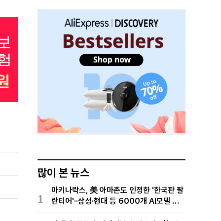
많이 본 뉴스
마키나락스, 美 아마존도 인정한 '한국판 팔
1
란티어'··삼성·현대 등 6000개 AI모델 현
장적용