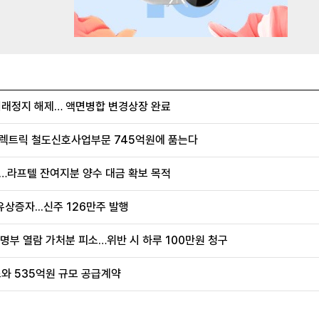
거래정지 해제… 액면병합 변경상장 완료
S일렉트릭 철도신호사업부문 745억원에 품는다
행…라프텔 잔여지분 양수 대금 확보 목적
상증자...신주 126만주 발행
명부 열람 가처분 피소…위반 시 하루 100만원 청구
와 535억원 규모 공급계약