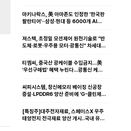
마키나락스, 美 아마존도 인정한 '한국판
팔란티어'··삼성·현대 등 6000개 AI모
델 현장적용
져스텍, 초정밀 모션제어 원천기술로 "반
도체·로봇·우주용 모터·광통신" 차세대
성장동력 재편
티엠씨, 중국산 광케이블 수입금지...美
'우선구매법' 혜택 누린다...광통신 케이
블 현지 생산
씨피시스템, 창신메모리 베이징 신공장
증설·LPDDR6 양산 준비에 'G-클린체
인' 공급 확대노린다
[특징주]대주전자재료, 스페이스X 우주
태양전지 전극재료 양산 개시‥국내 유일
공급 레코드에 14%↑