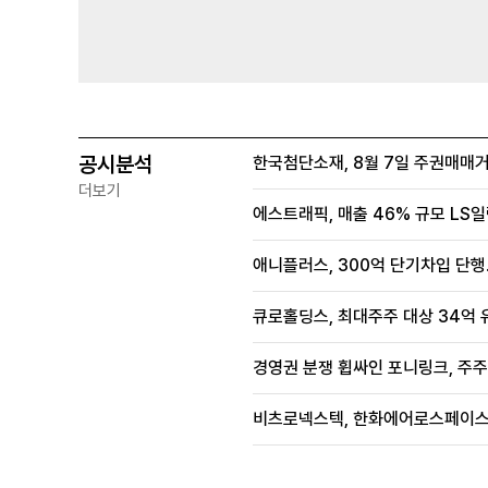
공시분석
한국첨단소재, 8월 7일 주권매매
더보기
에스트래픽, 매출 46% 규모 L
애니플러스, 300억 단기차입 단
큐로홀딩스, 최대주주 대상 34억 유
경영권 분쟁 휩싸인 포니링크, 주주
비츠로넥스텍, 한화에어로스페이스