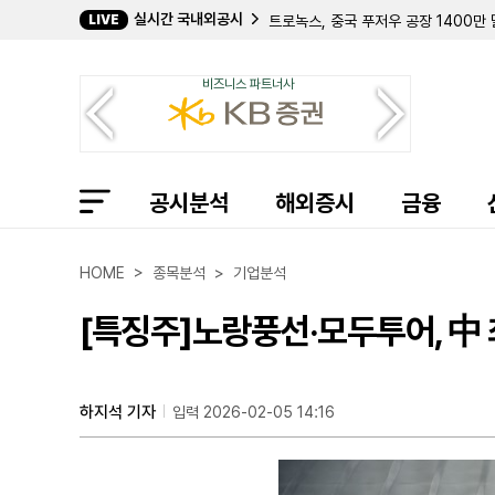
실시간 국내외공시
LIVE
트로녹스, 중국 푸저우 공장 1400만
캠던 내셔널, 2분기 순이자이익 529
USA 투데이, 전 파트너사와 2847만
비즈니스 파트너사
화이트호크 테라퓨틱스, 2분기 순손실 
랄프 로렌, 협력사 금융 프로그램 잔액
워너 브로스 디스커버리, 파라마운트 
요크 워터, 4763만 달러 규모 유상
디지털 브랜즈 그룹, 비상장사 전환 
공시분석
메스테크 디지털, 신규 주식 환매 프
해외증시
금융
포노 캐피털 포, 우주선 개발사 '블랙
지피지아이, 허스키 인수 완료 후 첫 
BKV 코퍼레이션, 2분기 순이익 75
HOME > 종목분석 > 기업분석
이오밴스, 영국서 '암타그비' 허가 신
폭스, 로쿠 인수 합병 계약 세부 조건
[특징주]노랑풍선·모두투어, 中
레졸루트 홀딩스 매니지먼트, 존 코트 
트로녹스, 2분기 매출 19% 증가한 
에어십 AI, 2분기 매출 412만 달러
CHS, 회계연도 3분기 누적 순이익 
하지석 기자
입력 2026-02-05 14:16
알파 프로 테크, 2분기 매출 12% 증