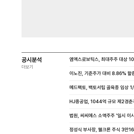
공시분석
엠엑스로보틱스, 최대주주 대상 100
더보기
이노진, 기준주가 대비 8.86% 할
메드팩토, 백토서팁 골육종 임상 1/
HJ중공업, 1044억 규모 제2경춘국
법원, 씨씨에스 소액주주 '일시 이
정성식 부사장, 웰크론 주식 3만16