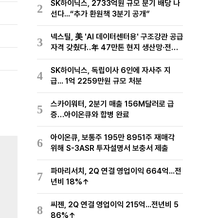
SK하이닉스, 2733억원 규모 분기 배당 나
2
선다...“추가 환원책 3분기 공개”
넥스틸, 美 'AI 데이터센터용' 구조강관 공급
3
자격 갖췄다‥年 47만톤 현지 생산망·전미
유통망 구축
SK하이닉스, 독립이사 6인에 자사주 지
4
급... 1억 2259만원 규모 처분
스카이워터, 2분기 매출 156M달러로 급
5
증…아이온큐와 합병 완료
아이온큐, 보통주 195만 8951주 재매각
6
위해 S-3ASR 투자설명서 보충서 제출
파마리서치, 2Q 연결 영업이익 664억...전
7
년비 18%↑
씨젠, 2Q 연결 영업이익 215억...전년비 5
8
86%↑