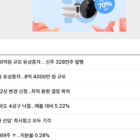
억원 규모 유상증자... 신주 328만주 발행
증 유상증자…8억 4000만 원 규모
2상 변경 신청...최적 용량 결정 목적
도 4공구 낙찰...매출 대비 5.22%
사 선임' 즉시항고 모두 기각
69주 ↑…지분율 0.28%