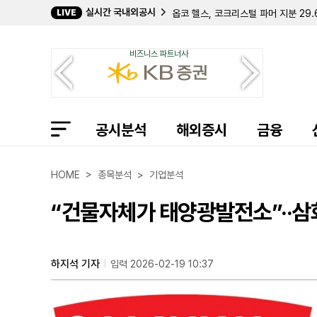
실시간 국내외공시
LIVE
옵코 헬스, 코크리스털 파머 지분 29
바탈리언 오일, 젠 IV와 1900만 달
데이비드 E. 라자르, 퀀텀 사이버 지분
비즈니스 파트너사
캐로네이드 캐피탈, 칸나에 홀딩스 지분
크리에이티브 메디컬 테크놀로지, 2분기
바이오스템 테크놀로지스, 357만 주 
컴벌랜드 파머슈티컬스, 아포텍스에 브
필립 프로스트 박사, 코크리스털 파머 
공시분석
길데 헬스케어, 숄더 이노베이션스 지분
해외증시
금융
임믹스 바이오파머, 2분기 순손실 11
자이어 테라퓨틱스, 컬젠 합병 소급 반
에이트코 홀딩스, 2분기 순이익 17
HOME > 종목분석 > 기업분석
볼리션RX, 린드 글로벌에 보통주 77만
인디 세미컨덕터, 2분기 매출 6400
“건물자체가 태양광발전소”··삼
퍼스트 노던 커뮤니티 뱅코프, 부실 대
샤프링크, 2분기 순손실 3억 9427
엑스피언360, 2분기 매출 32% 감
인디 세미컨덕터, 1억 7050만 달러
하지석 기자
입력 2026-02-19 10:37
머드릭 캐피탈, 버티컬 에어로스페이스