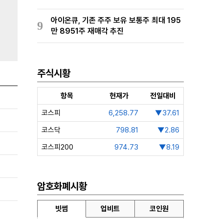
아이온큐, 기존 주주 보유 보통주 최대 195
9
만 8951주 재매각 추진
주식시황
항목
현재가
전일대비
코스피
6,258.77
▼37.61
코스닥
798.81
▼2.86
코스피200
974.73
▼8.19
암호화폐시황
빗썸
업비트
코인원