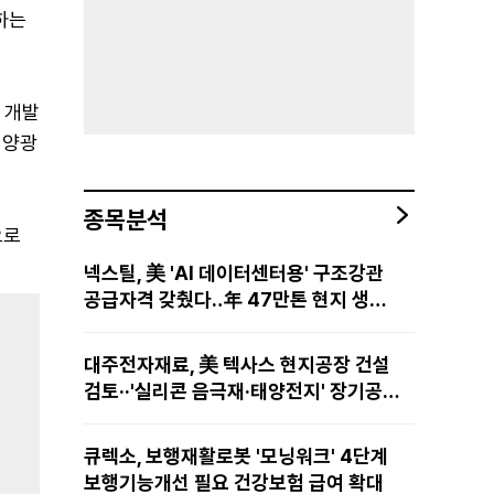
하는
 개발
태양광
종목분석
으로
넥스틸, 美 'AI 데이터센터용' 구조강관
공급자격 갖췄다‥年 47만톤 현지 생산
망·전미 유통망 구축
대주전자재료, 美 텍사스 현지공장 건설
검토··'실리콘 음극재·태양전지' 장기공급
물량 확보 준비
큐렉소, 보행재활로봇 '모닝워크' 4단계
보행기능개선 필요 건강보험 급여 확대