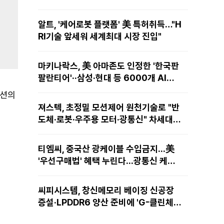
알트, '케어로봇 플랫폼' 美 특허취득…"H
RI기술 앞세워 세계최대 시장 진입"
마키나락스, 美 아마존도 인정한 '한국판
팔란티어'··삼성·현대 등 6000개 AI모
델 현장적용
루션의
져스텍, 초정밀 모션제어 원천기술로 "반
도체·로봇·우주용 모터·광통신" 차세대
성장동력 재편
티엠씨, 중국산 광케이블 수입금지...美
'우선구매법' 혜택 누린다...광통신 케이
블 현지 생산
씨피시스템, 창신메모리 베이징 신공장
증설·LPDDR6 양산 준비에 'G-클린체
인' 공급 확대노린다