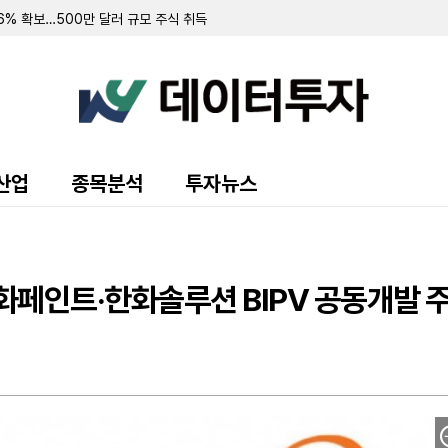
.6% 확보…500만 달러 규모 주식 취득
러 규모 우선주 환매 및 보통주 전환 계약 체결
 94.3% 확보
 7.8% 확보
 순손실 151만 달러…워런트 행사로 446만 달러 조달
규모 주주 등록 및 매각 추진
랜드 매각 완료 후 '이페트로반' 중심 희귀질환 치료제 개발 집중
주식 8만 5000주 장내 매수…지분율 13.9%로 확대
 10.7%로 축소…최근 6일간 16만여 주 장내 매도
산업
종목분석
투자뉴스
55만 달러…자금조달로 현금 2억 3210만 달러 확보
영해 2분기 순손실 1427만 달러 기록
70만 달러 기록…가상자산 평가이익에 흑자 전환
 9371주 발행
만 달러 기록…전년비 24% 증가
화페인트·한화솔루션 BIPV 공동개발 
출 채권 457만 달러로 감소…대출 조건 조정액은 412만 달러
만 달러 기록…가상자산 평가손실 영향
소에도 매출총이익률 32.4%로 대폭 개선
 규모 선순위 전환사채 발행 완료
 주식 및 전환사채 매각