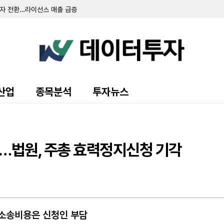
3000만 달러 기록…연간 가이던스는 하향 조정
달러…전년비 85% 급증
조정 공시…"영업 부문 구성 변경 반영"
 7080만 달러…연간 전망치 상향
000만 명 돌파…연간 전망치 상향
억 5740만 달러... 르네사스 타이밍 사업 인수 완료
도입…15% 지분 취득 시 발동
'사상 최고'…연간 가이던스는 하향
40억 달러 추가 자사주 매입 승인
산업
종목분석
투자뉴스
…포드와 협력 및 공장 인수 발표
 분사 추진…"메디텍 전문 기업으로 도약"
출 7.2% 증가... 연간 가이던스는 하향 조정
 매입…자산 포트폴리오 대조정
10만 달러…사상 최대 기록
소…법원, 주총 효력정지신청 기각
 1억 달러 달해…일회성 비용 세부 내역 공개
연간 실적 전망치 일제히 상향
 주식 판매 계약 체결... 450만 주 규모 신규 인센티브 계획도 승인
전년비 13%↑
…소송비용은 신청인 부담