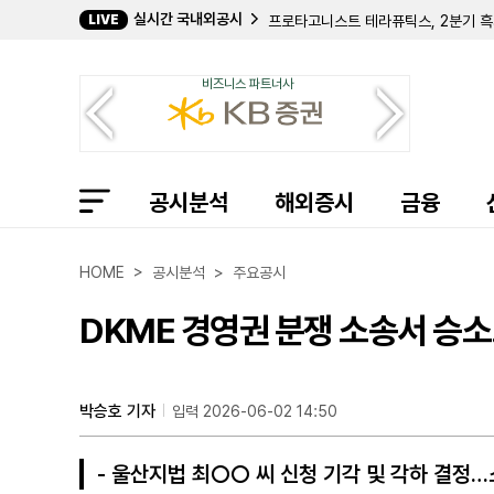
실시간 국내외공시
LIVE
클리어웨이 에너지 C, 2분기 순이익 
얼라이언트, 2분기 순이익 1039만 
짐머 바이오멧, 2025년 재무제표 재
비즈니스 파트너사
데이브, 2분기 매출 30% 성장한 1억
레미틀리 글로벌, 2분기 활성 고객 1
SI타임, 2분기 매출 127% 급증한 1
온테리스, '포이즌 필' 주주권리계획 
선런, 2분기 저장장치 장착률 74% 
공시분석
샌디스크, 4분기 매출 51% 급증…1
해외증시
금융
블루 버드, 3분기 매출 29.9% 증가
솔벤텀, 헬스케어 정보 시스템 사업부
유니버설 테크니컬 인스티튜트, 3분기 매
HOME > 공시분석 > 주요공시
우버, 상반기 16억 달러 TRS 신규
아메리칸 슈퍼컨덕터, 1분기 매출 94
DKME 경영권 분쟁 소송서 승
스코츠 미러클 그로, 하스혼 매각 손실
클로버 헬스, 2분기 흑자 전환 성공…
베드 배스 앤드 비욘드, 2억 달러 규모
TYM, 2Q 연결 영업이익 275억...
박승호 기자
입력 2026-06-02 14:50
- 울산지법 최○○ 씨 신청 기각 및 각하 결정