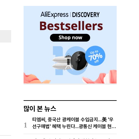
많이 본 뉴스
티엠씨, 중국산 광케이블 수입금지...美 '우
1
선구매법' 혜택 누린다...광통신 케이블 현지
생산