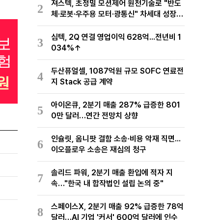
져스텍, 초정밀 모션제어 원천기술로 "반도
2
체·로봇·우주용 모터·광통신" 차세대 성장동
력 재편
심텍, 2Q 연결 영업이익 628억...전년비 1
3
034%↑
두산퓨얼셀, 1087억원 규모 SOFC 연료전
4
지 Stack 공급 계약
아이온큐, 2분기 매출 287% 급증한 801
5
0만 달러…연간 전망치 상향
인슐릿, 옴니팟 결함 소송·비용 악재 직면...
6
이오플로우 소송은 재심의 청구
솔리드 파워, 2분기 매출 환입에 적자 지
7
속…"한국 내 합작법인 설립 논의 중"
스페이스X, 2분기 매출 92% 급증한 78억
8
달러…AI 기업 '커서' 600억 달러에 인수