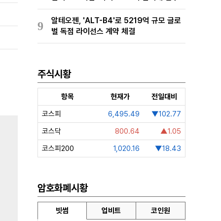
알테오젠, 'ALT-B4'로 5219억 규모 글로
9
벌 독점 라이선스 계약 체결
주식시황
항목
현재가
전일대비
코스피
6,495.49
▼102.77
코스닥
800.64
▲1.05
코스피200
1,020.16
▼18.43
암호화폐시황
빗썸
업비트
코인원