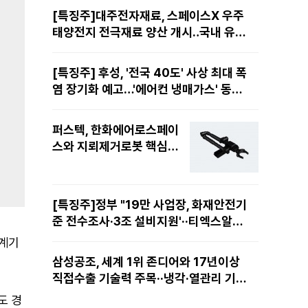
[특징주]대주전자재료, 스페이스X 우주
태양전지 전극재료 양산 개시‥국내 유일
공급 레코드에 14%↑
[특징주] 후성, '전국 40도' 사상 최대 폭
염 장기화 예고…'에어컨 냉매가스' 동난
다 11%
퍼스텍, 한화에어로스페이
스와 지뢰제거로봇 핵심
'다관절 매니퓰레이터 로
봇팔' 공급··EOD시장 선점
[특징주]정부 "19만 사업장, 화재안전기
준 전수조사·3조 설비지원'··티엑스알로
보, AI·로봇 대응책 마련에 14%↑
 계기
삼성공조, 세계 1위 존디어와 17년이상
직접수출 기술력 주목··냉각·열관리 기술
력 재평가
도 경