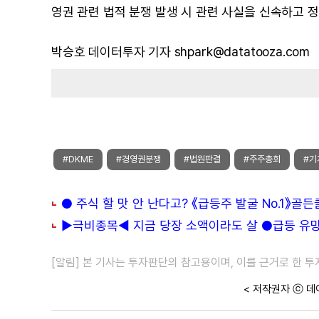
영권 관련 법적 분쟁 발생 시 관련 사실을 신속하고 
박승호 데이터투자 기자 shpark@datatooza.com
#DKME
#경영권분쟁
#법원판결
#주주총회
#기
● 주식 할 맛 안 난다고? 《급등주 발굴 No.1》골
▶극비종목◀ 지금 당장 소액이라도 살 ●급등 유망주
[알림] 본 기사는 투자판단의 참고용이며, 이를 근거로 한 
< 저작권자 ⓒ 데