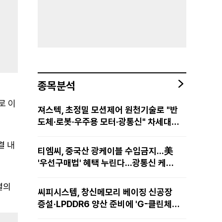
종목분석
로 이
져스텍, 초정밀 모션제어 원천기술로 "반
도체·로봇·우주용 모터·광통신" 차세대
성장동력 재편
결 내
티엠씨, 중국산 광케이블 수입금지...美
'우선구매법' 혜택 누린다...광통신 케이
블 현지 생산
결의
씨피시스템, 창신메모리 베이징 신공장
증설·LPDDR6 양산 준비에 'G-클린체
인' 공급 확대노린다