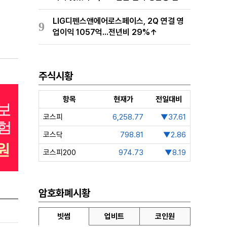
유통망 구축
LIG디펜스앤에어로스페이스, 2Q 연결 영
9
업이익 1057억...전년비 29%↑
주식시황
항목
현재가
전일대비
코스피
6,258.77
▼37.61
코스닥
798.81
▼2.86
코스피200
974.73
▼8.19
암호화폐시황
빗썸
업비트
코인원