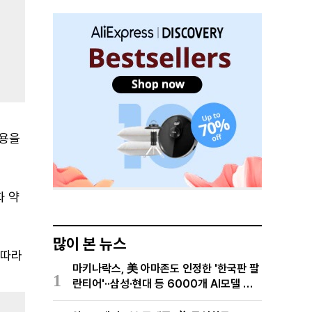
내용을
화 약
많이 본 뉴스
 따라
마키나락스, 美 아마존도 인정한 '한국판 팔
1
란티어'··삼성·현대 등 6000개 AI모델 현
장적용