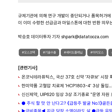
규제기관에 의해 연구 개발이 중단되거나 품목허가에 
이 이미 수령한 선급금과 마일스톤에 대한 반환 의무는
박승호 데이터투자 기자 shpark@datatooza.com
#오스코텍
#기술수출
#세비도플레닙
#아지오스
[관련기사]
● 주식 할 맛 안 난다고? 《급등주 발굴 No.1》골
▶극비종목◀ 지금 당장 소액이라도 살 ●급등 유망주