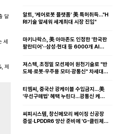
알트, '케어로봇 플랫폼' 美 특허취득…"H
출 달
RI기술 앞세워 세계최대 시장 진입"
마키나락스, 美 아마존도 인정한 '한국판
는 세
팔란티어'··삼성·현대 등 6000개 AI모
델 현장적용
져스텍, 초정밀 모션제어 원천기술로 "반
, 제
도체·로봇·우주용 모터·광통신" 차세대
성장동력 재편
티엠씨, 중국산 광케이블 수입금지...美
'우선구매법' 혜택 누린다...광통신 케이
블 현지 생산
씨피시스템, 창신메모리 베이징 신공장
증설·LPDDR6 양산 준비에 'G-클린체
인' 공급 확대노린다