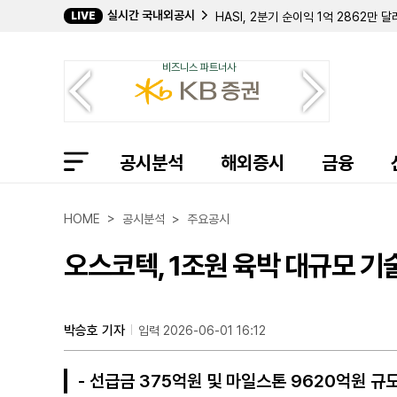
실시간 국내외공시
LIVE
HASI, 2분기 순이익 1억 2862만 
그레이 미디어, 2분기 매출 9% 증가
어드밴식스, 2분기 매출 4억 2128
비즈니스 파트너사
엠엑스로보틱스, 최대주주 대상 100억
인베스코 스위스 프랑 ETF, 2분기 
인베스코 농업 ETF, 2분기 순손실 
인베스코 호주 달러 ETF, 2분기 순이
인베스코 비철금속 ETF, 상반기 순이익
공시분석
인베스코 엔화 ETF, 2분기 순손실 4
해외증시
금융
스위트그린, 자동화 주방 '인피니트 키
트룰리브 캐나비스, 자회사 하베스트 지
FS 스페셜티 렌딩, 주주총회서 찰스 P
HOME > 공시분석 > 주요공시
센추리 카지노, 2분기 영업이익 4%
엘링턴 파이낸셜, 2분기 순이익 544
오스코텍, 1조원 육박 대규모 기
퀴델오서, 영국 분자진단 기업 'LEX 
레드 리버 뱅크셰어스, 2분기 미 SE
폭스 팩토리, 2분기 순이익 403만 
카파츠닷컴, 필리핀 자회사 매각으로 2
박승호 기자
입력 2026-06-01 16:12
그레이 미디어, 보통주 및 클래스A 주
- 선급금 375억원 및 마일스톤 9620억원 규모