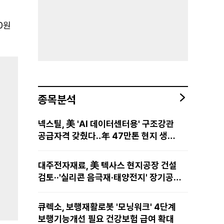
0원
종목분석
넥스틸, 美 'AI 데이터센터용' 구조강관
공급자격 갖췄다‥年 47만톤 현지 생산
망·전미 유통망 구축
대주전자재료, 美 텍사스 현지공장 건설
검토··'실리콘 음극재·태양전지' 장기공급
물량 확보 준비
큐렉소, 보행재활로봇 '모닝워크' 4단계
보행기능개선 필요 건강보험 급여 확대