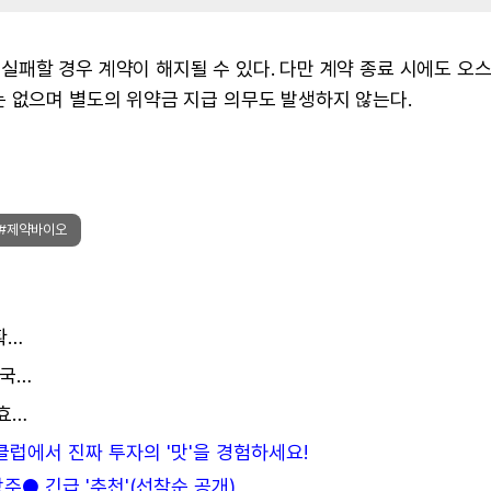
실패할 경우 계약이 해지될 수 있다. 다만 계약 종료 시에도 오
 없으며 별도의 위약금 지급 의무도 발생하지 않는다.
#제약바이오
온코닉테라퓨틱스, 국산 37호 신약 '자큐보' 시장 확대 본격화… 헬리코박터 제균 임상 3상 돌입
한미약품 고혈압 치료제 'HCP1803-4' 3상 돌입...국내 256명 대상 유효성 검증
신신제약, UIP620 임상 3상 조기종료 "운영 자원 효율화 및 공동개발 추진"
든클럽에서 진짜 투자의 '맛'을 경험하세요!
● 긴급 '추천'(선착순 공개)