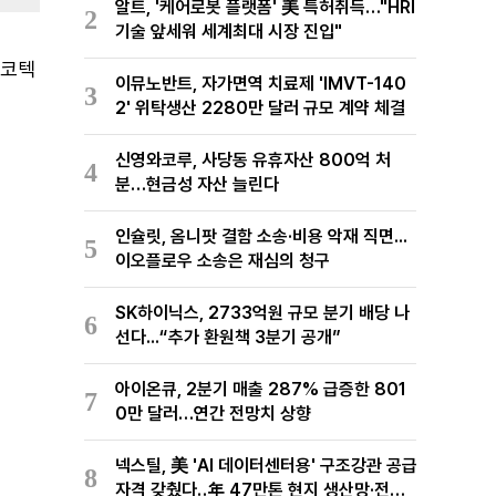
알트, '케어로봇 플랫폼' 美 특허취득…"HRI
2
기술 앞세워 세계최대 시장 진입"
스코텍
이뮤노반트, 자가면역 치료제 'IMVT-140
3
2' 위탁생산 2280만 달러 규모 계약 체결
신영와코루, 사당동 유휴자산 800억 처
4
분…현금성 자산 늘린다
인슐릿, 옴니팟 결함 소송·비용 악재 직면...
5
이오플로우 소송은 재심의 청구
SK하이닉스, 2733억원 규모 분기 배당 나
6
선다...“추가 환원책 3분기 공개”
아이온큐, 2분기 매출 287% 급증한 801
7
0만 달러…연간 전망치 상향
넥스틸, 美 'AI 데이터센터용' 구조강관 공급
8
자격 갖췄다‥年 47만톤 현지 생산망·전미