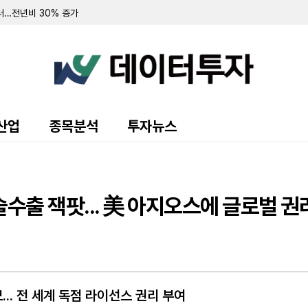
달러…전년비 30% 증가
한 8억 3900만 달러…정치 광고 급증
만 달러로 3% 증가…순이익은 90% 급감
원 규모 유상증자... 신주 328만주 발행
순손실 67만 달러 기록…마이너스 금리 영향 지속
3550만 달러 기록…농산물 선물 평가손실 영향
익 38만 5979달러 기록…전년 대비 54.8% 증가
 505만 달러 기록...자산 규모 3억 6500만 달러로 급증
2만 달러 기록…엔화 약세 지속 영향
산업
종목분석
투자뉴스
친' 개발사 원더그룹에 1억8640만 달러 규모 매각 완료
분 매각 및 연결 제외로 4억 333만 달러 손실 기록
. 피지·페드로 A. 라모스 이사 선임
 늘었지만 순손실 지속…폴란드 규제 리스크 직면
0만 달러 기록…주당 0.43달러
술수출 잭팟... 美 아지오스에 글로벌 권
디아그노스틱스' 1억 7460만 달러에 인수
C에 10-Q 보고서 제출…자산 건전성 세부 지표 공개
달러 기록…상반기 순손실 1098만 달러
29만 달러 차익…관세 환급금 440만 달러 확보
당 0.08달러 분기 배당금 발표
... 전 세계 독점 라이선스 권리 부여