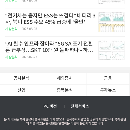
시장분석
2026-03-09
“전기차는 춥지만 ESS는 뜨겁다” 배터리 3
사, 북미 ESS 수요 45% 급증에 ‘올인’
시장분석
2026-03-03
“AI 필수 인프라 잡아라” 5G SA 조기 전환
론 급부상…SKT 10만 원 돌파하나 - 하나
증권
시장분석
2026-02-23
공시분석
해외증시
금융
산업
종목분석
투자뉴스
PC 버전
전체서비스
본 사이트는 투자권유나 종목추천을 하지 않으며, 유사투자자문업을 영위하지 않습니다. 투자판단
의 최종 책임은 본 정보를 열람하는 이용자 본인에게 있습니다.