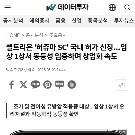
공시분석
해외증시
금융
산업
종목분석
투자뉴스
HOME
>
공시분석
>
주요공시
셀트리온 '허쥬마 SC' 국내 허가 신청...임
상 1상서 동등성 입증하며 상업화 속도
박승호 기자 / 입력 : 2026-05-28 14:44
- 조기 및 전이성 유방암 적응증 대상...임상 1상서 오
리지널과 약동학적 동등성 확인