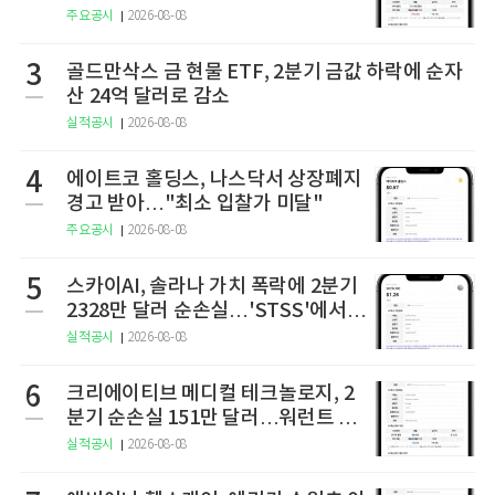
상 2상 결과 발표
주요공시
2026-08-08
3
골드만삭스 금 현물 ETF, 2분기 금값 하락에 순자
산 24억 달러로 감소
실적공시
2026-08-08
4
에이트코 홀딩스, 나스닥서 상장폐지
경고 받아…"최소 입찰가 미달"
주요공시
2026-08-08
5
스카이AI, 솔라나 가치 폭락에 2분기
2328만 달러 순손실…'STSS'에서
사명·티커 변경 완료
실적공시
2026-08-08
6
크리에이티브 메디컬 테크놀로지, 2
분기 순손실 151만 달러…워런트 행
사로 446만 달러 조달
실적공시
2026-08-08