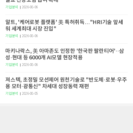
필요 건강보험 급여 확대
기업분석
2026-08-06
알트, '케어로봇 플랫폼' 美 특허취득…"HRI기술 앞세
워 세계최대 시장 진입"
기업분석
2026-08-06
마키나락스, 美 아마존도 인정한 '한국판 팔란티어'··삼
성·현대 등 6000개 AI모델 현장적용
기업분석
2026-08-06
져스텍, 초정밀 모션제어 원천기술로 "반도체·로봇·우주
용 모터·광통신" 차세대 성장동력 재편
기업분석
2026-08-05