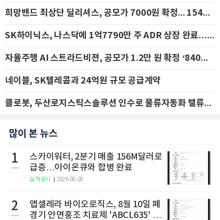
희망밴드 최상단 딜리셔스, 공모가 7000원 확정... 154억 규모 IPO 돌입
SK하이닉스, 나스닥에 1억7790만 주 ADR 상장 완료…29일 국내 추가 상장
자율주행 AI 스트라드비젼, 공모가 1.2만 원 확정 ‘840억 수혈’
네이블, SK텔레콤과 24억원 규모 공급계약
클로봇, 두산로지스틱스솔루션 인수로 물류자동화 밸류체인 확장 추진 - IBK투자증권
많이 본 뉴스
1
스카이워터, 2분기 매출 156M달러로
급증…아이온큐와 합병 완료
실적공시
2026-08-08
2
앱셀레라 바이오로직스, 8월 10일 폐
경기 안면홍조 치료제 'ABCL635' 임