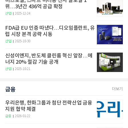
비츠로셀, 스마트 미터용 전지 글로벌 1
위…3년간 436억 공급 확정
산업
2025-12-24
FDA급 EU 인증 따냈다…디오임플란트, 유
럽 시장 본격 공략 시동
산업
2025-10-30
신성이엔지, 반도체 클린룸 혁신 앞장…에
너지 20% 절감 기술 공개
산업
2025-10-21
금융
더보기
우리은행, 한화그룹과 첨단 전략산업 금융
지원 협약 체결
금융
2026-01-22