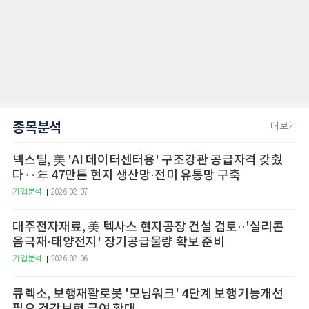
종목분석
더보기
넥스틸, 美 'AI 데이터센터용' 구조강관 공급자격 갖췄
다‥年 47만톤 현지 생산망·전미 유통망 구축
기업분석
2026-08-07
대주전자재료, 美 텍사스 현지공장 건설 검토··'실리콘
음극재·태양전지' 장기공급물량 확보 준비
기업분석
2026-08-06
큐렉소, 보행재활로봇 '모닝워크' 4단계 보행기능개선