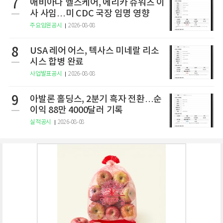
7
애비아나 헬스케어, 에리카 슈워츠 이
사 사임…미 CDC 국장 임명 영향
주요임원공시
2026-08-08
8
USA 레어 어스, 텍사스 미네랄 리소
시스 합병 완료
사업발표공시
2026-08-08
9
아발론 홀딩스, 2분기 흑자 전환…순
이익 88만 4000달러 기록
실적공시
2026-08-08