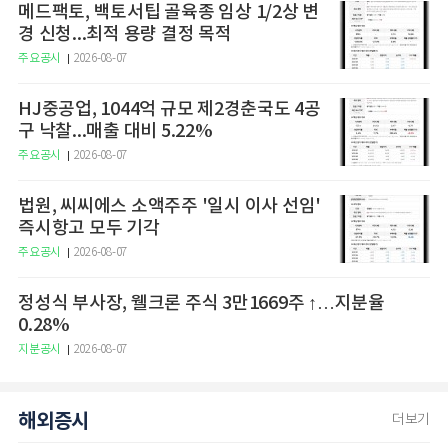
메드팩토, 백토서팁 골육종 임상 1/2상 변
경 신청...최적 용량 결정 목적
주요공시
2026-08-07
HJ중공업, 1044억 규모 제2경춘국도 4공
구 낙찰...매출 대비 5.22%
주요공시
2026-08-07
법원, 씨씨에스 소액주주 '일시 이사 선임'
즉시항고 모두 기각
주요공시
2026-08-07
정성식 부사장, 웰크론 주식 3만1669주 ↑…지분율
0.28%
지분공시
2026-08-07
해외증시
더보기