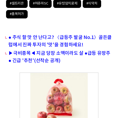
#셀트리온
#허쥬마SC
#유방암치료제
#식약처
#품목허가
● 주식 할 맛 안 난다고? 《급등주 발굴 No.1》골든클
럽에서 진짜 투자의 '맛'을 경험하세요!
▶극비종목◀ 지금 당장 소액이라도 살 ●급등 유망주
● 긴급 '추천'(선착순 공개)