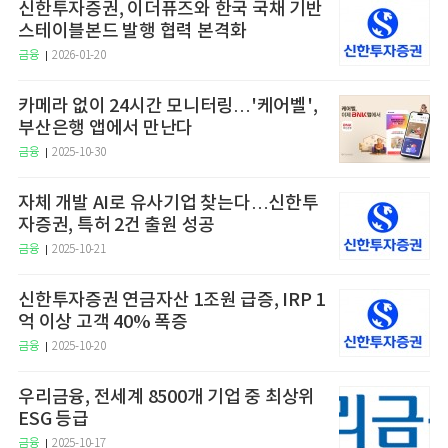
신한투자증권, 이더퓨즈와 한국 국채 기반
스테이블본드 발행 협력 본격화
금융
2026-01-20
카메라 없이 24시간 모니터링…'케어벨',
부산은행 앱에서 만난다
금융
2025-10-30
자체 개발 AI로 유사기업 찾는다…신한투
자증권, 특허 2건 출원 성공
금융
2025-10-21
신한투자증권 연금자산 1조원 급증, IRP 1
억 이상 고객 40% 폭증
금융
2025-10-20
우리금융, 전세계 8500개 기업 중 최상위
ESG 등급
금융
2025-10-17