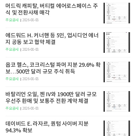
머드릭 캐피탈, 버티컬 에어로스페이스 주
식 및 전환사채 매각
주요공시
2026-08-08
에드워드 H. 커너핸 등 5인, 업시디언 에너
지 공동 보고 협약 체결
주요공시
2026-08-08
옵코 헬스, 코크리스털 파머 지분 29.6% 확
보…500만 달러 규모 주식 취득
주요공시
2026-08-08
바탈리언 오일, 젠 IV와 1900만 달러 규모
우선주 환매 및 보통주 전환 계약 체결
주요공시
2026-08-08
데이비드 E. 라자르, 퀀텀 사이버 지분
94.3% 확보