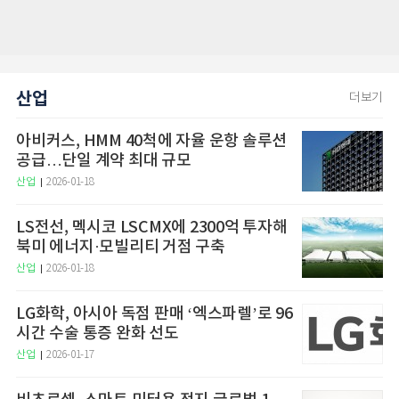
산업
더보기
아비커스, HMM 40척에 자율 운항 솔루션
공급…단일 계약 최대 규모
산업
2026-01-18
LS전선, 멕시코 LSCMX에 2300억 투자해
북미 에너지·모빌리티 거점 구축
산업
2026-01-18
LG화학, 아시아 독점 판매 ‘엑스파렐’로 96
시간 수술 통증 완화 선도
산업
2026-01-17