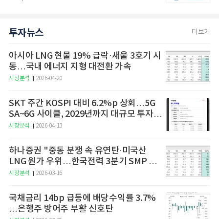
투자뉴스
더보기
아시아 LNG 현물 19% 급락·새울 3호기 시
동…국내 에너지 지형 대전환 가속
시장분석
2026-04-20
SKT 주간 KOSPI 대비 6.2%p 상회…5G
SA~6G 사이클, 2029년까지 대규모 투자
예고
시장분석
2026-04-13
하나증권 "중동 분쟁 속 유연탄·미국산
LNG 원가 우위…한국전력 3분기 SMP 상
승 전망"
시장분석
2026-03-16
국채금리 14bp 급등에 배당수익률 3.7%
…은행주 방어주 부활 신호탄