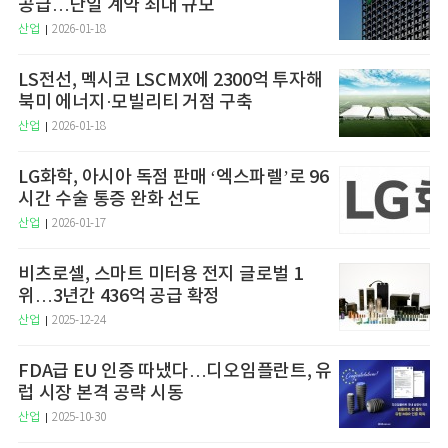
공급…단일 계약 최대 규모
산업
2026-01-18
LS전선, 멕시코 LSCMX에 2300억 투자해
북미 에너지·모빌리티 거점 구축
산업
2026-01-18
LG화학, 아시아 독점 판매 ‘엑스파렐’로 96
시간 수술 통증 완화 선도
산업
2026-01-17
비츠로셀, 스마트 미터용 전지 글로벌 1
위…3년간 436억 공급 확정
산업
2025-12-24
FDA급 EU 인증 따냈다…디오임플란트, 유
럽 시장 본격 공략 시동
산업
2025-10-30