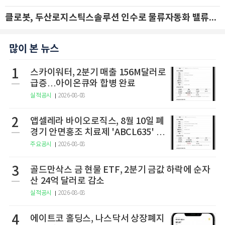
클로봇, 두산로지스틱스솔루션 인수로 물류자동화 밸류체인 확장 추진 - IBK투자증권
많이 본 뉴스
1
스카이워터, 2분기 매출 156M달러로
급증…아이온큐와 합병 완료
실적공시
2026-08-08
2
앱셀레라 바이오로직스, 8월 10일 폐
경기 안면홍조 치료제 'ABCL635' 임
상 2상 결과 발표
주요공시
2026-08-08
3
골드만삭스 금 현물 ETF, 2분기 금값 하락에 순자
산 24억 달러로 감소
실적공시
2026-08-08
4
에이트코 홀딩스, 나스닥서 상장폐지