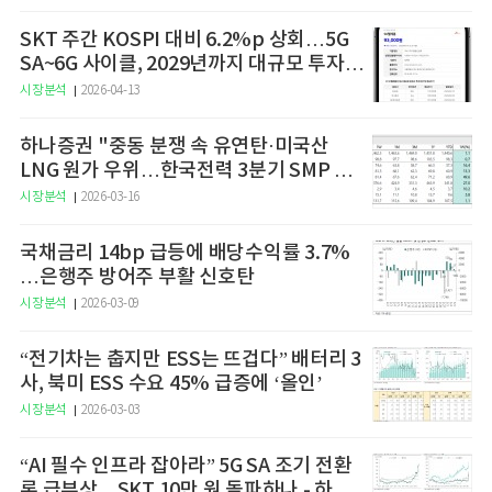
SKT 주간 KOSPI 대비 6.2%p 상회…5G
SA~6G 사이클, 2029년까지 대규모 투자
예고
시장분석
2026-04-13
하나증권 "중동 분쟁 속 유연탄·미국산
LNG 원가 우위…한국전력 3분기 SMP 상
승 전망"
시장분석
2026-03-16
국채금리 14bp 급등에 배당수익률 3.7%
…은행주 방어주 부활 신호탄
시장분석
2026-03-09
“전기차는 춥지만 ESS는 뜨겁다” 배터리 3
사, 북미 ESS 수요 45% 급증에 ‘올인’
시장분석
2026-03-03
“AI 필수 인프라 잡아라” 5G SA 조기 전환
론 급부상…SKT 10만 원 돌파하나 - 하나