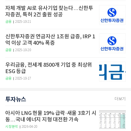
자체 개발 AI로 유사기업 찾는다…신한투
자증권, 특허 2건 출원 성공
금융
2025-10-21
신한투자증권 연금자산 1조원 급증, IRP 1
억 이상 고객 40% 폭증
금융
2025-10-20
우리금융, 전세계 8500개 기업 중 최상위
ESG 등급
금융
2025-10-17
투자뉴스
더보기
아시아 LNG 현물 19% 급락·새울 3호기 시
동…국내 에너지 지형 대전환 가속
시장분석
2026-04-20