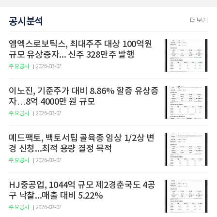
공시분석
더보기
엠엑스로보틱스, 최대주주 대상 100억원
규모 유상증자... 신주 328만주 발행
주요공시
2026-08-07
이노진, 기준주가 대비 8.86% 할증 유상증
자…8억 4000만 원 규모
주요공시
2026-08-07
메드팩토, 백토서팁 골육종 임상 1/2상 변
경 신청...최적 용량 결정 목적
주요공시
2026-08-07
HJ중공업, 1044억 규모 제2경춘국도 4공
구 낙찰...매출 대비 5.22%
주요공시
2026-08-07