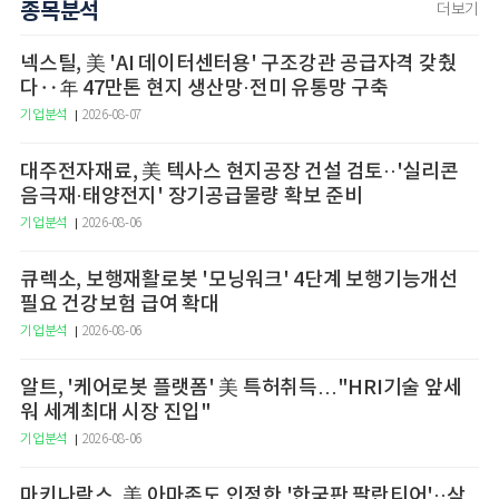
종목분석
더보기
넥스틸, 美 'AI 데이터센터용' 구조강관 공급자격 갖췄
다‥年 47만톤 현지 생산망·전미 유통망 구축
기업분석
2026-08-07
대주전자재료, 美 텍사스 현지공장 건설 검토··'실리콘
음극재·태양전지' 장기공급물량 확보 준비
기업분석
2026-08-06
큐렉소, 보행재활로봇 '모닝워크' 4단계 보행기능개선
필요 건강보험 급여 확대
기업분석
2026-08-06
알트, '케어로봇 플랫폼' 美 특허취득…"HRI기술 앞세
워 세계최대 시장 진입"
기업분석
2026-08-06
마키나락스, 美 아마존도 인정한 '한국판 팔란티어'··삼