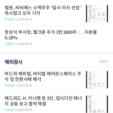
법원, 씨씨에스 소액주주 '일시 이사 선임'
즉시항고 모두 기각
주요공시
2026-08-07
정성식 부사장, 웰크론 주식 3만1669주 ↑…지분율
0.28%
지분공시
2026-08-07
해외증시
더보기
머드릭 캐피탈, 버티컬 에어로스페이스 주
식 및 전환사채 매각
주요공시
2026-08-08
에드워드 H. 커너핸 등 5인, 업시디언 에너
지 공동 보고 협약 체결
주요공시
2026-08-08