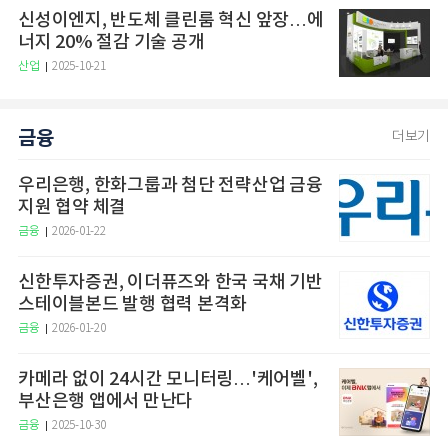
신성이엔지, 반도체 클린룸 혁신 앞장…에
너지 20% 절감 기술 공개
산업
2025-10-21
금융
더보기
우리은행, 한화그룹과 첨단 전략산업 금융
지원 협약 체결
금융
2026-01-22
신한투자증권, 이더퓨즈와 한국 국채 기반
스테이블본드 발행 협력 본격화
금융
2026-01-20
카메라 없이 24시간 모니터링…'케어벨',
부산은행 앱에서 만난다
금융
2025-10-30