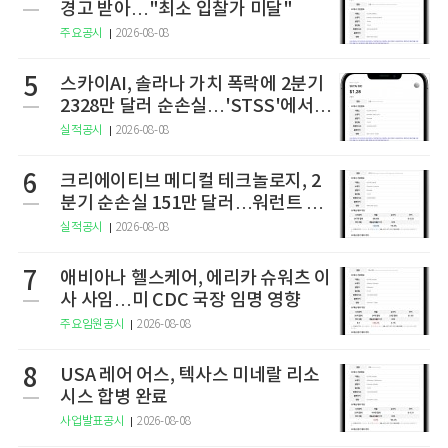
경고 받아…"최소 입찰가 미달"
주요공시
2026-08-08
5
스카이AI, 솔라나 가치 폭락에 2분기
2328만 달러 순손실…'STSS'에서
사명·티커 변경 완료
실적공시
2026-08-08
6
크리에이티브 메디컬 테크놀로지, 2
분기 순손실 151만 달러…워런트 행
사로 446만 달러 조달
실적공시
2026-08-08
7
애비아나 헬스케어, 에리카 슈워츠 이
사 사임…미 CDC 국장 임명 영향
주요임원공시
2026-08-08
8
USA 레어 어스, 텍사스 미네랄 리소
시스 합병 완료
사업발표공시
2026-08-08