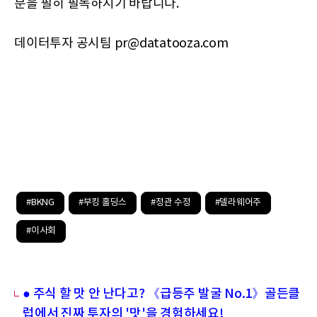
문을 필히 필독하시기 바랍니다.
데이터투자 공시팀 pr@datatooza.com
#BKNG
#부킹 홀딩스
#정관 수정
#델라웨어주
#이사회
● 주식 할 맛 안 난다고? 《급등주 발굴 No.1》골든클
럽에서 진짜 투자의 '맛'을 경험하세요!