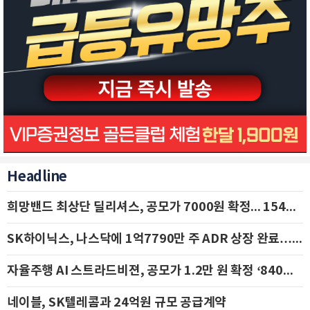
Headline
희망밴드 최상단 딜리셔스, 공모가 7000원 확정... 154억 규모 IPO 돌입
SK하이닉스, 나스닥에 1억7790만 주 ADR 상장 완료…29일 국내 추가 상장
자율주행 AI 스트라드비젼, 공모가 1.2만 원 확정 ‘840억 수혈’
네이블, SK텔레콤과 24억원 규모 공급계약