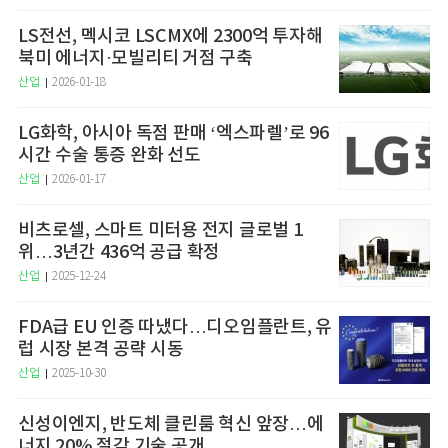
LS전선, 멕시코 LSCMX에 2300억 투자해
북미 에너지·모빌리티 거점 구축
산업
2026-01-18
LG화학, 아시아 독점 판매 ‘엑스파렐’로 96
시간 수술 통증 완화 선도
산업
2026-01-17
비츠로셀, 스마트 미터용 전지 글로벌 1
위…3년간 436억 공급 확정
산업
2025-12-24
FDA급 EU 인증 따냈다…디오임플란트, 유
럽 시장 본격 공략 시동
산업
2025-10-30
신성이엔지, 반도체 클린룸 혁신 앞장…에
너지 20% 절감 기술 공개