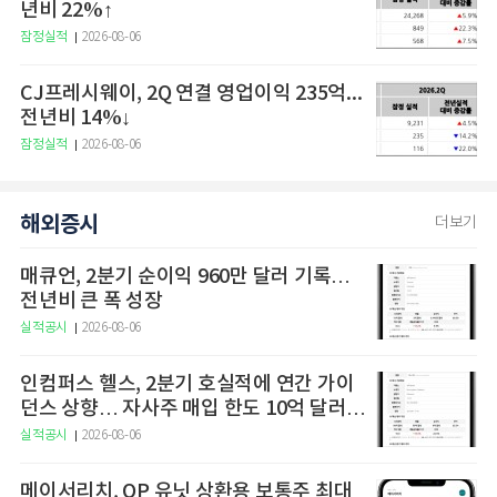
년비 22%↑
잠정실적
2026-08-06
CJ프레시웨이, 2Q 연결 영업이익 235억...
전년비 14%↓
잠정실적
2026-08-06
해외증시
더보기
매큐언, 2분기 순이익 960만 달러 기록…
전년비 큰 폭 성장
실적공시
2026-08-06
인컴퍼스 헬스, 2분기 호실적에 연간 가이
던스 상향… 자사주 매입 한도 10억 달러로
확대
실적공시
2026-08-06
메이서리치, OP 유닛 상환용 보통주 최대