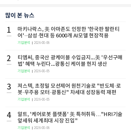
많이 본 뉴스
1
마키나락스, 美 아마존도 인정한 '한국판 팔란티
어'··삼성·현대 등 6000개 AI모델 현장적용
기업분석
2026-08-06
2
티엠씨, 중국산 광케이블 수입금지...美 '우선구매
법' 혜택 누린다...광통신 케이블 현지 생산
기업분석
2026-08-05
3
져스텍, 초정밀 모션제어 원천기술로 "반도체·로
봇·우주용 모터·광통신" 차세대 성장동력 재편
기업분석
2026-08-05
4
알트, '케어로봇 플랫폼' 美 특허취득…"HRI기술
앞세워 세계최대 시장 진입"
기업분석
2026-08-06