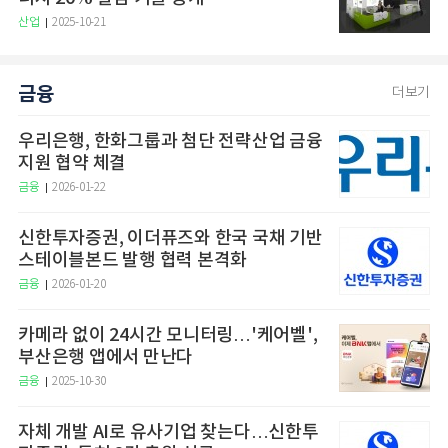
산업
2025-10-21
금융
더보기
우리은행, 한화그룹과 첨단 전략산업 금융
지원 협약 체결
금융
2026-01-22
신한투자증권, 이더퓨즈와 한국 국채 기반
스테이블본드 발행 협력 본격화
금융
2026-01-20
카메라 없이 24시간 모니터링…'케어벨',
부산은행 앱에서 만난다
금융
2025-10-30
자체 개발 AI로 유사기업 찾는다…신한투