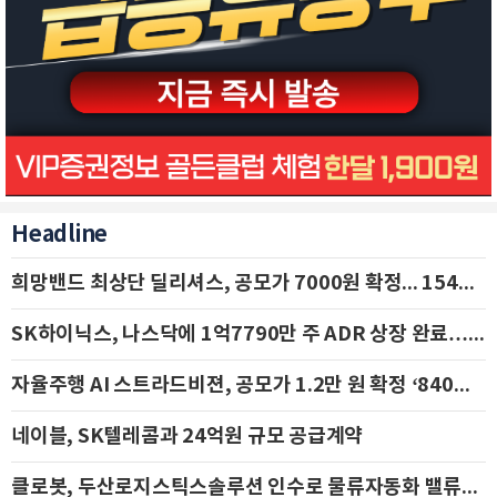
Headline
희망밴드 최상단 딜리셔스, 공모가 7000원 확정... 154억 규모 IPO 돌입
SK하이닉스, 나스닥에 1억7790만 주 ADR 상장 완료…29일 국내 추가 상장
자율주행 AI 스트라드비젼, 공모가 1.2만 원 확정 ‘840억 수혈’
네이블, SK텔레콤과 24억원 규모 공급계약
클로봇, 두산로지스틱스솔루션 인수로 물류자동화 밸류체인 확장 추진 - IBK투자증권