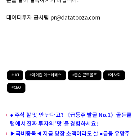
문을 필히 필독하시기 바랍니다.
데이터투자 공시팀 pr@datatooza.com
#JCI
#아이린 에스테베스
#존슨 콘트롤즈
#이사회
#CEO
● 주식 할 맛 안 난다고? 《급등주 발굴 No.1》골든클
럽에서 진짜 투자의 '맛'을 경험하세요!
▶극비종목◀ 지금 당장 소액이라도 살 ●급등 유망주