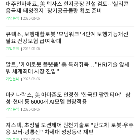
대주전자재료, 美 텍사스 현지공장 건설 검토··'실리콘
음극재·태양전지' 장기공급물량 확보 준비
기업분석
2026-08-06
큐렉소, 보행재활로봇 '모닝워크' 4단계 보행기능개선
필요 건강보험 급여 확대
기업분석
2026-08-06
알트, '케어로봇 플랫폼' 美 특허취득…"HRI기술 앞세
워 세계최대 시장 진입"
기업분석
2026-08-06
마키나락스, 美 아마존도 인정한 '한국판 팔란티어'··삼
성·현대 등 6000개 AI모델 현장적용
기업분석
2026-08-06
져스텍, 초정밀 모션제어 원천기술로 "반도체·로봇·우주
용 모터·광통신" 차세대 성장동력 재편
기업분석
2026-08-05