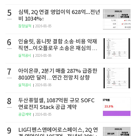
5
심텍, 2Q 연결 영업이익 628억...전년
비 1034%↑
잠정실적
2026-08-05
6
인슐릿, 옴니팟 결함 소송·비용 악재
직면...이오플로우 소송은 재심의 청
구
실적공시
2026-08-06
7
아이온큐, 2분기 매출 287% 급증한
8010만 달러…연간 전망치 상향
실적공시
2026-08-06
8
두산퓨얼셀, 1087억원 규모 SOFC
연료전지 Stack 공급 계약
공급계약
2026-08-05
9
LIG디펜스앤에어로스페이스, 2Q 연