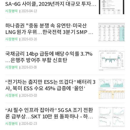
SA~6G 사이클, 2029년까지 대규모 투자
예고
시장분석
2026-04-13
하나증권 "중동 분쟁 속 유연탄·미국산
LNG 원가 우위…한국전력 3분기 SMP 상
승 전망"
시장분석
2026-03-16
국채금리 14bp 급등에 배당수익률 3.7%
…은행주 방어주 부활 신호탄
시장분석
2026-03-09
“전기차는 춥지만 ESS는 뜨겁다” 배터리 3
사, 북미 ESS 수요 45% 급증에 ‘올인’
시장분석
2026-03-03
“AI 필수 인프라 잡아라” 5G SA 조기 전환
론 급부상…SKT 10만 원 돌파하나 - 하나
증권
시장분석
2026-02-23