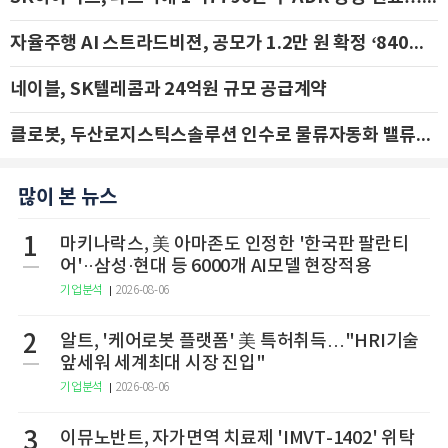
자율주행 AI 스트라드비젼, 공모가 1.2만 원 확정 ‘840억 수혈’
네이블, SK텔레콤과 24억원 규모 공급계약
클로봇, 두산로지스틱스솔루션 인수로 물류자동화 밸류체인 확장 추진 - IBK투자증권
많이 본 뉴스
1
마키나락스, 美 아마존도 인정한 '한국판 팔란티
어'··삼성·현대 등 6000개 AI모델 현장적용
기업분석
2026-08-06
2
알트, '케어로봇 플랫폼' 美 특허취득…"HRI기술
앞세워 세계최대 시장 진입"
기업분석
2026-08-06
3
이뮤노반트, 자가면역 치료제 'IMVT-1402' 위탁