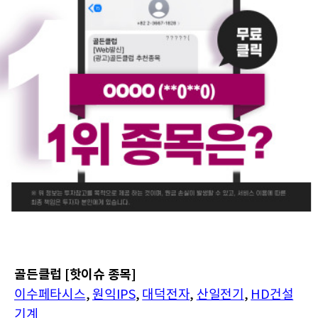
골든클럽 [핫이슈 종목]
이수페타시스
,
원익IPS
,
대덕전자
,
산일전기
,
HD건설
기계