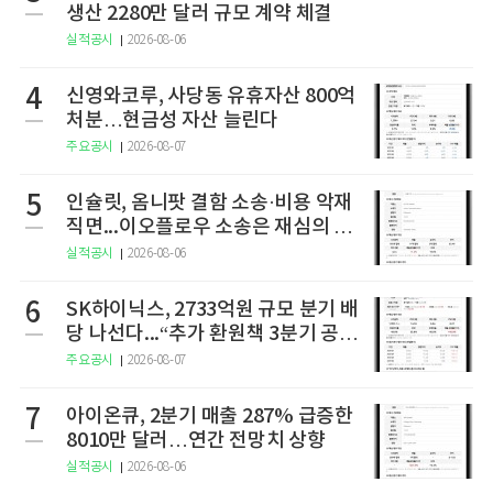
생산 2280만 달러 규모 계약 체결
실적공시
2026-08-06
4
신영와코루, 사당동 유휴자산 800억
처분…현금성 자산 늘린다
주요공시
2026-08-07
5
인슐릿, 옴니팟 결함 소송·비용 악재
직면...이오플로우 소송은 재심의 청
구
실적공시
2026-08-06
6
SK하이닉스, 2733억원 규모 분기 배
당 나선다...“추가 환원책 3분기 공
개”
주요공시
2026-08-07
7
아이온큐, 2분기 매출 287% 급증한
8010만 달러…연간 전망치 상향
실적공시
2026-08-06