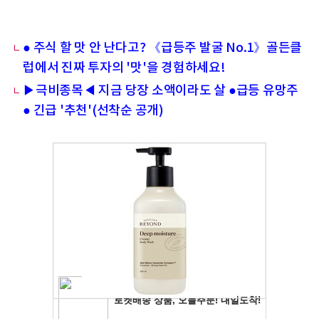
● 주식 할 맛 안 난다고? 《급등주 발굴 No.1》골든클
럽에서 진짜 투자의 '맛'을 경험하세요!
▶극비종목◀ 지금 당장 소액이라도 살 ●급등 유망주
● 긴급 '추천'(선착순 공개)