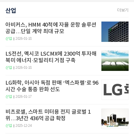
산업
더보기
아비커스, HMM 40척에 자율 운항 솔루션
공급…단일 계약 최대 규모
산업
2026-01-18
LS전선, 멕시코 LSCMX에 2300억 투자해
북미 에너지·모빌리티 거점 구축
산업
2026-01-18
LG화학, 아시아 독점 판매 ‘엑스파렐’로 96
시간 수술 통증 완화 선도
산업
2026-01-17
비츠로셀, 스마트 미터용 전지 글로벌 1
위…3년간 436억 공급 확정
산업
2025-12-24