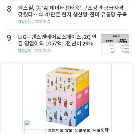
8
넥스틸, 美 'AI 데이터센터용' 구조강관 공급자격
갖췄다‥年 47만톤 현지 생산망·전미 유통망 구축
기업분석
2026-08-07
9
LIG디펜스앤에어로스페이스, 2Q 연
결 영업이익 1057억...전년비 29%↑
잠정실적
2026-08-06