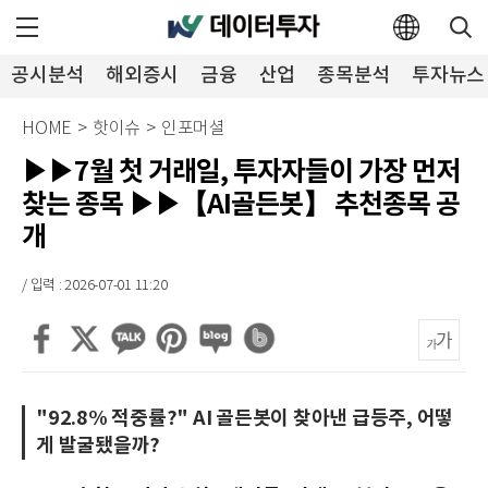
공시분석
해외증시
금융
산업
종목분석
투자뉴스
HOME
>
핫이슈
>
인포머셜
▶▶7월 첫 거래일, 투자자들이 가장 먼저
찾는 종목 ▶▶【AI골든봇】 추천종목 공
개
/ 입력 : 2026-07-01 11:20
"92.8% 적중률?" AI 골든봇이 찾아낸 급등주, 어떻
게 발굴됐을까?