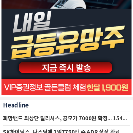
Headline
희망밴드 최상단 딜리셔스, 공모가 7000원 확정... 154억 규모 IPO 돌입
SK하이닉스, 나스닥에 1억7790만 주 ADR 상장 완료…29일 국내 추가 상장