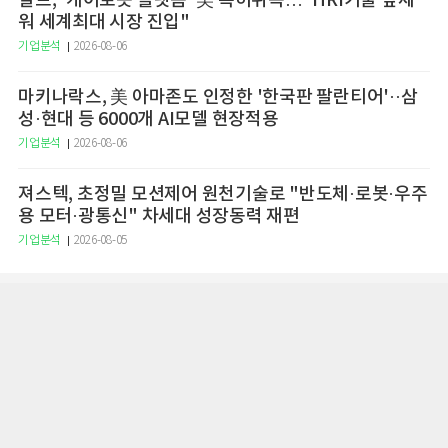
알트, '케어로봇 플랫폼' 美 특허취득…"HRI기술 앞세
워 세계최대 시장 진입"
기업분석
2026-08-06
마키나락스, 美 아마존도 인정한 '한국판 팔란티어'··삼
성·현대 등 6000개 AI모델 현장적용
기업분석
2026-08-06
져스텍, 초정밀 모션제어 원천기술로 "반도체·로봇·우주
용 모터·광통신" 차세대 성장동력 재편
기업분석
2026-08-05