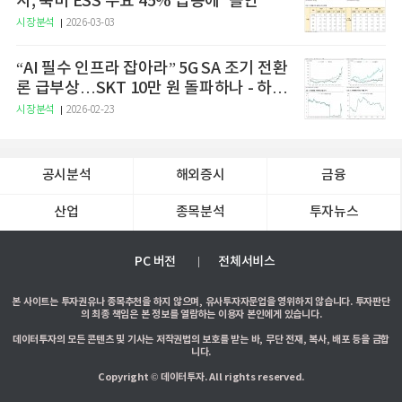
사, 북미 ESS 수요 45% 급증에 ‘올인’
시장분석
2026-03-03
“AI 필수 인프라 잡아라” 5G SA 조기 전환
론 급부상…SKT 10만 원 돌파하나 - 하나
증권
시장분석
2026-02-23
공시분석
해외증시
금융
산업
종목분석
투자뉴스
PC 버전
전체서비스
본 사이트는 투자권유나 종목추천을 하지 않으며, 유사투자자문업을 영위하지 않습니다. 투자판단
의 최종 책임은 본 정보를 열람하는 이용자 본인에게 있습니다.
데이터투자의 모든 콘텐츠 및 기사는 저작권법의 보호를 받는 바, 무단 전재, 복사, 배포 등을 금합
니다.
Copyright © 데이터투자. All rights reserved.