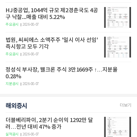
HJ중공업, 1044억 규모 제2경춘국도 4공
구 낙찰...매출 대비 5.22%
주요공시
2026-08-07
법원, 씨씨에스 소액주주 '일시 이사 선임'
즉시항고 모두 기각
주요공시
2026-08-07
정성식 부사장, 웰크론 주식 3만1669주 ↑…지분율
0.28%
지분공시
2026-08-07
해외증시
더보기
더블베리파이, 2분기 순이익 1292만 달
러…전년 대비 47% 증가
실적공시
2026-08-07