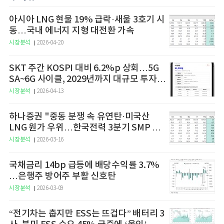
아시아 LNG 현물 19% 급락·새울 3호기 시
동…국내 에너지 지형 대전환 가속
시장분석
2026-04-20
SKT 주간 KOSPI 대비 6.2%p 상회…5G
SA~6G 사이클, 2029년까지 대규모 투자
예고
시장분석
2026-04-13
하나증권 "중동 분쟁 속 유연탄·미국산
LNG 원가 우위…한국전력 3분기 SMP 상
승 전망"
시장분석
2026-03-16
국채금리 14bp 급등에 배당수익률 3.7%
…은행주 방어주 부활 신호탄
시장분석
2026-03-09
“전기차는 춥지만 ESS는 뜨겁다” 배터리 3