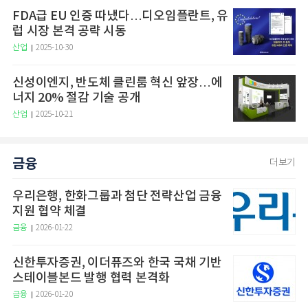
FDA급 EU 인증 따냈다…디오임플란트, 유
럽 시장 본격 공략 시동
산업
2025-10-30
신성이엔지, 반도체 클린룸 혁신 앞장…에
너지 20% 절감 기술 공개
산업
2025-10-21
금융
더보기
우리은행, 한화그룹과 첨단 전략산업 금융
지원 협약 체결
금융
2026-01-22
신한투자증권, 이더퓨즈와 한국 국채 기반
스테이블본드 발행 협력 본격화
금융
2026-01-20