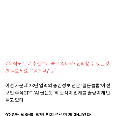
√ 아직도 무료 추천주에 속고 있나요? 신뢰할 수 있는 것
만 믿으세요 『골든클럽』
이런 가운데 23년 업력의 증권정보 전문 '골든클럽'이 선
보인 주식GPT 'AI 골든봇'의 실적이 업계를 술렁이게 만
들고 있다.
92.8% 적중률, 말만 번지르르한 게 아니었다.