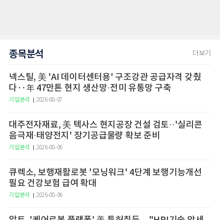
종목분석
더보기
넥스틸, 美 'AI 데이터센터용' 구조강관 공급자격 갖췄
다‥年 47만톤 현지 생산망·전미 유통망 구축
기업분석
2026-08-07
대주전자재료, 美 텍사스 현지공장 건설 검토··'실리콘
음극재·태양전지' 장기공급물량 확보 준비
기업분석
2026-08-06
큐렉소, 보행재활로봇 '모닝워크' 4단계 보행기능개선
필요 건강보험 급여 확대
기업분석
2026-08-06