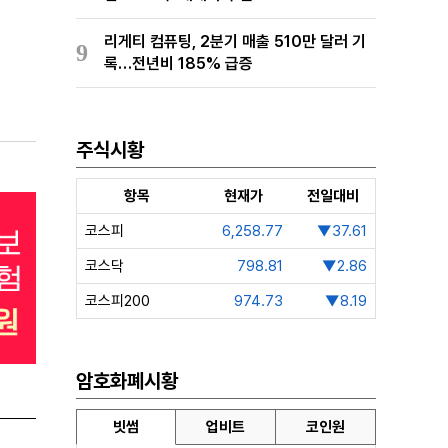
리게티 컴퓨팅, 2분기 매출 510만 달러 기
9
록…전년비 185% 급증
주식시황
항목
현재가
전일대비
코스피
6,258.77
▼37.61
코스닥
798.81
▼2.86
코스피200
974.73
▼8.19
암호화폐시황
빗썸
업비트
코인원