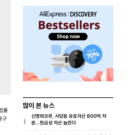
많이 본 뉴스
 법률
신영와코루, 사당동 유휴자산 800억 처
재구
1
분…현금성 자산 늘린다