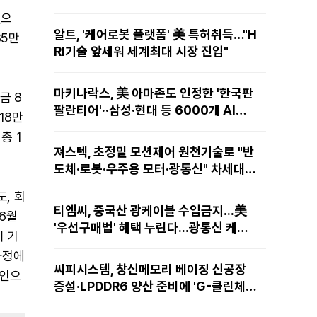
였으
알트, '케어로봇 플랫폼' 美 특허취득…"H
85만
RI기술 앞세워 세계최대 시장 진입"
마키나락스, 美 아마존도 인정한 '한국판
금 8
팔란티어'··삼성·현대 등 6000개 AI모
18만
델 현장적용
총 1
져스텍, 초정밀 모션제어 원천기술로 "반
도체·로봇·우주용 모터·광통신" 차세대
성장동력 재편
도, 회
티엠씨, 중국산 광케이블 수입금지...美
 6월
'우선구매법' 혜택 누린다...광통신 케이
이 기
블 현지 생산
과정에
씨피시스템, 창신메모리 베이징 신공장
요인으
증설·LPDDR6 양산 준비에 'G-클린체
인' 공급 확대노린다