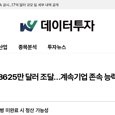
 공시…17억 달러 규모 딜 세부 내역 공개
만 달러 규모 방송 자산 인수 완료
달러 기록…전년비 46.3% 증가
유상증자 완료…대규모 자금 확보
 2779만 달러…투 리버스 인수로 자산·여신 급증
 달러 기록…전년 대비 25% 증가
16만 달러 기록…적자 전환
…"추가 상각 가능성 대비해 충당금 적립"
460만 달러 기록…USMCA 2036년까지 유지 합의
산업
종목분석
투자뉴스
식인수약정' 체결…S-1 증권신고서 제출
1억 3138만 달러 기록…전년比 8.8% 증가
만 달러…전년비 11.5% 증가
00만 달러 추가 매입…자산 포트폴리오 다변화
공모 발행…R&D 및 인프라 투자
 8625만 달러 조달…계속기업 존속 능
 기록…브라질 세금·환경 분쟁은 진전
0만 달러 기록…자금 조달 및 자본 확충 단행
달러 기록…전년 대비 45% 증가
합병 미완료 시 청산 가능성