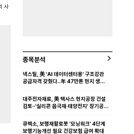
의 사
종목분석
넥스틸, 美 'AI 데이터센터용' 구조강관
공급자격 갖췄다‥年 47만톤 현지 생산
망·전미 유통망 구축
대주전자재료, 美 텍사스 현지공장 건설
검토··'실리콘 음극재·태양전지' 장기공급
물량 확보 준비
큐렉소, 보행재활로봇 '모닝워크' 4단계
보행기능개선 필요 건강보험 급여 확대