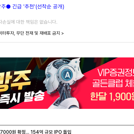
● 긴급 '추천'(선착순 공개)
투자손실에 대한 책임은 없습니다.
이터투자, 무단 전재 및 재배포 금지 >
00원 확정... 154억 규모 IPO 돌입