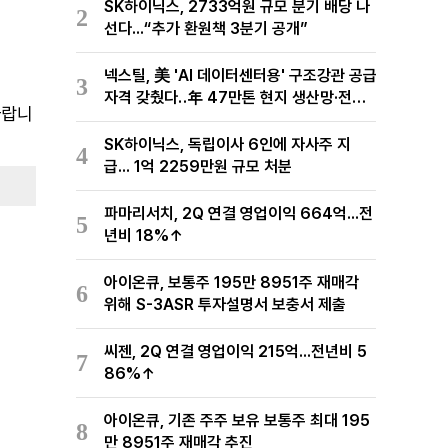
SK하이닉스, 2733억원 규모 분기 배당 나
2
선다...“추가 환원책 3분기 공개”
넥스틸, 美 'AI 데이터센터용' 구조강관 공급
3
자격 갖췄다‥年 47만톤 현지 생산망·전미
바랍니
유통망 구축
SK하이닉스, 독립이사 6인에 자사주 지
4
급... 1억 2259만원 규모 처분
파마리서치, 2Q 연결 영업이익 664억...전
5
년비 18%↑
아이온큐, 보통주 195만 8951주 재매각
6
위해 S-3ASR 투자설명서 보충서 제출
씨젠, 2Q 연결 영업이익 215억...전년비 5
7
86%↑
아이온큐, 기존 주주 보유 보통주 최대 195
8
만 8951주 재매각 추진