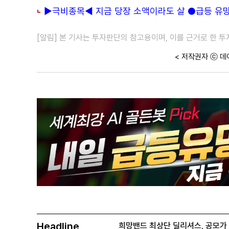
▶극비종목◀ 지금 당장 소액이라도 살 ●급등 유망주
[알림] 본 기사는 투자판단의 참고용이며, 이를 근거로 한 
< 저작권자 ⓒ 데
Headline
희망밴드 최상단 딜리셔스, 공모가 70