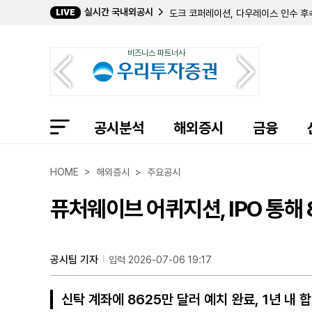
실시간 국내외공시
LIVE
도크 코퍼레이션, 다우레이스 인수 후속
그레이 미디어, 2분기 중 2억 7800
뱅크 퍼스트, 2분기 순이익 2469만 
비즈니스 파트너사
엔라이트, 1억 9127만 달러 규모 
퍼스트 미드 뱅크셰어스, 2분기 순이익
QCR 홀딩스, 2분기 순이익 3625만
뉴 잉글랜드 리얼티, 2분기 순손실 1
BCB 뱅코프, 부실 대출 전면 재평가
공시분석
멕시코 펀드, 7월 순자산 가치 3억 5
해외증시
금융
마이 사이즈, 1000만 달러 규모 '주
유나이티드 뱅크셰어스, 2분기 순이익 
USCB 파이낸셜, 2분기 순이익 908
HOME > 해외증시 > 주요공시
팀버랜드 뱅코프, 3분기 BOLI 15
YXT닷컴, 105만 달러 규모 ADS 
퓨처웨이브 어퀴지션, IPO 통해
실바모, 2분기 순손실 1100만 달러
PPL 코프, 2분기 순이익 2억 300
NB 뱅코프, 2분기 순이익 2112만 
공시팀 기자
입력 2026-07-06 19:17
신탁 계좌에 8625만 달러 예치 완료, 1년 내 