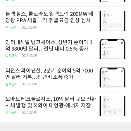
블랙 힐스, 콜로라도 일렉트릭 200MW 태
양광 PPA 체결…각 주별 요금 인상 심사도
순항
실적공시
2026-08-07
인터내셔널 뱅크셰어스, 상반기 순이익 1
억 9800만 달러…전년 대비 0.5% 증가
실적공시
2026-08-07
리전스 파이낸셜, 2분기 순이익 5억 7000
만 달러 기록…전년비 소폭 증가
실적공시
2026-08-07
오마트 테크놀로지스, 10억 달러 규모 전환
사채 발행 및 하와이 태양광·에너지 저장 시
설 인수 완료
실적공시
2026-08-07