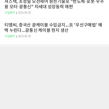
져스텍, 초정밀 모션제어 원천기술로 "반도체·로봇·우주
용 모터·광통신" 차세대 성장동력 재편
기업분석
2026-08-05
티엠씨, 중국산 광케이블 수입금지...美 '우선구매법' 혜
택 누린다...광통신 케이블 현지 생산
기업분석
2026-08-05