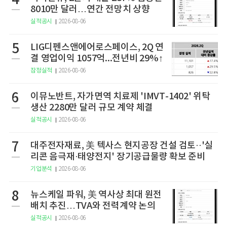
4
8010만 달러…연간 전망치 상향
실적공시
2026-08-06
5
LIG디펜스앤에어로스페이스, 2Q 연
결 영업이익 1057억...전년비 29%↑
잠정실적
2026-08-06
6
이뮤노반트, 자가면역 치료제 'IMVT-1402' 위탁
생산 2280만 달러 규모 계약 체결
실적공시
2026-08-06
7
대주전자재료, 美 텍사스 현지공장 건설 검토··'실
리콘 음극재·태양전지' 장기공급물량 확보 준비
기업분석
2026-08-06
8
뉴스케일 파워, 美 역사상 최대 원전
배치 추진…TVA와 전력계약 논의
실적공시
2026-08-06