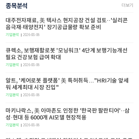
종목분석
더보기
대주전자재료, 美 텍사스 현지공장 건설 검토··'실리콘
음극재·태양전지' 장기공급물량 확보 준비
기업분석
2026-08-06
큐렉소, 보행재활로봇 '모닝워크' 4단계 보행기능개선
필요 건강보험 급여 확대
기업분석
2026-08-06
알트, '케어로봇 플랫폼' 美 특허취득…"HRI기술 앞세
워 세계최대 시장 진입"
기업분석
2026-08-06
마키나락스, 美 아마존도 인정한 '한국판 팔란티어'··삼
성·현대 등 6000개 AI모델 현장적용
기업분석
2026-08-06