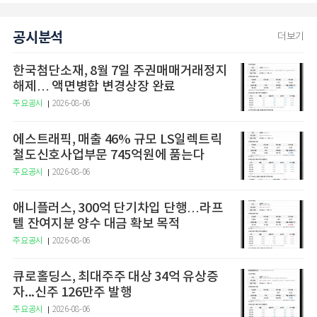
공시분석
더보기
한국첨단소재, 8월 7일 주권매매거래정지
해제… 액면병합 변경상장 완료
주요공시
2026-08-06
에스트래픽, 매출 46% 규모 LS일렉트릭
철도신호사업부문 745억원에 품는다
주요공시
2026-08-06
애니플러스, 300억 단기차입 단행…라프
텔 잔여지분 양수 대금 확보 목적
주요공시
2026-08-06
큐로홀딩스, 최대주주 대상 34억 유상증
자...신주 126만주 발행
주요공시
2026-08-06