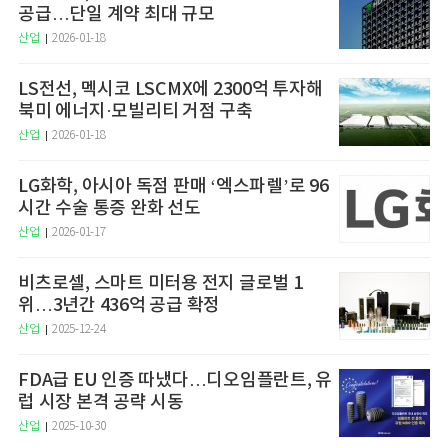
공급…단일 계약 최대 규모
산업
2026-01-18
LS전선, 멕시코 LSCMX에 2300억 투자해
북미 에너지·모빌리티 거점 구축
산업
2026-01-18
LG화학, 아시아 독점 판매 ‘엑스파렐’로 96
시간 수술 통증 완화 선도
산업
2026-01-17
비츠로셀, 스마트 미터용 전지 글로벌 1
위…3년간 436억 공급 확정
산업
2025-12-24
FDA급 EU 인증 따냈다…디오임플란트, 유
럽 시장 본격 공략 시동
산업
2025-10-30