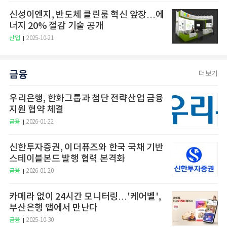
신성이엔지, 반도체 클린룸 혁신 앞장…에
너지 20% 절감 기술 공개
산업
2025-10-21
금융
더보기
우리은행, 한화그룹과 첨단 전략산업 금융
지원 협약 체결
금융
2026-01-22
신한투자증권, 이더퓨즈와 한국 국채 기반
스테이블본드 발행 협력 본격화
금융
2026-01-20
카메라 없이 24시간 모니터링…'케어벨',
부산은행 앱에서 만난다
금융
2025-10-30