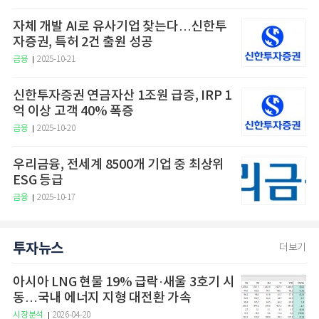
자체 개발 AI로 유사기업 찾는다…신한투
자증권, 특허 2건 출원 성공
금융
2025-10-21
신한투자증권 연금자산 1조원 급증, IRP 1
억 이상 고객 40% 폭증
금융
2025-10-20
우리금융, 전세계 8500개 기업 중 최상위
ESG 등급
금융
2025-10-17
투자뉴스
더보기
아시아 LNG 현물 19% 급락·새울 3호기 시
동…국내 에너지 지형 대전환 가속
시장분석
2026-04-20