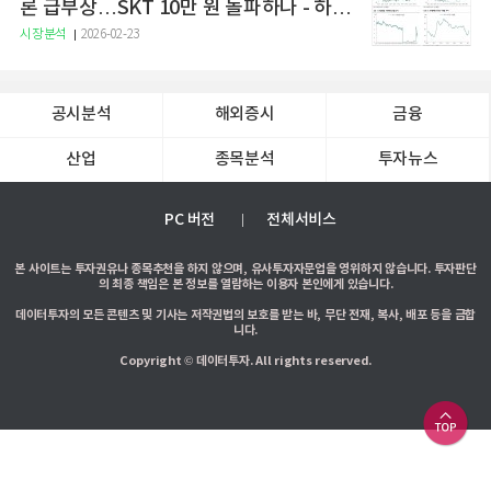
론 급부상…SKT 10만 원 돌파하나 - 하나
증권
시장분석
2026-02-23
공시분석
해외증시
금융
산업
종목분석
투자뉴스
PC 버전
전체서비스
본 사이트는 투자권유나 종목추천을 하지 않으며, 유사투자자문업을 영위하지 않습니다. 투자판단
의 최종 책임은 본 정보를 열람하는 이용자 본인에게 있습니다.
데이터투자의 모든 콘텐츠 및 기사는 저작권법의 보호를 받는 바, 무단 전재, 복사, 배포 등을 금합
니다.
Copyright © 데이터투자. All rights reserved.