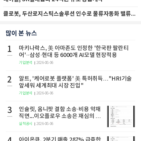
클로봇, 두산로지스틱스솔루션 인수로 물류자동화 밸류체인 확장 추진 - IBK투자증권
많이 본 뉴스
1
마키나락스, 美 아마존도 인정한 '한국판 팔란티
어'··삼성·현대 등 6000개 AI모델 현장적용
기업분석
2026-08-06
2
알트, '케어로봇 플랫폼' 美 특허취득…"HRI기술
앞세워 세계최대 시장 진입"
기업분석
2026-08-06
3
인슐릿, 옴니팟 결함 소송·비용 악재
직면...이오플로우 소송은 재심의 청
구
실적공시
2026-08-06
아이온큐, 2분기 매출 287% 급증한