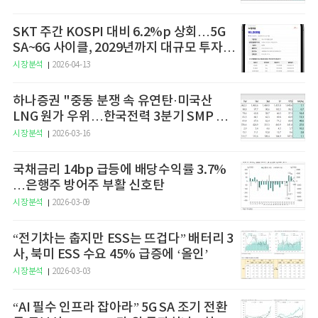
SKT 주간 KOSPI 대비 6.2%p 상회…5G
SA~6G 사이클, 2029년까지 대규모 투자
예고
시장분석
2026-04-13
하나증권 "중동 분쟁 속 유연탄·미국산
LNG 원가 우위…한국전력 3분기 SMP 상
승 전망"
시장분석
2026-03-16
국채금리 14bp 급등에 배당수익률 3.7%
…은행주 방어주 부활 신호탄
시장분석
2026-03-09
“전기차는 춥지만 ESS는 뜨겁다” 배터리 3
사, 북미 ESS 수요 45% 급증에 ‘올인’
시장분석
2026-03-03
“AI 필수 인프라 잡아라” 5G SA 조기 전환