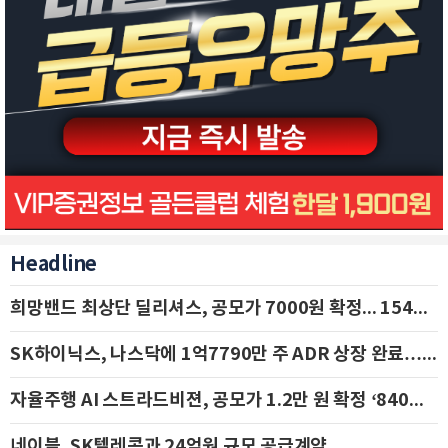
Headline
희망밴드 최상단 딜리셔스, 공모가 7000원 확정... 154억 규모 IPO 돌입
SK하이닉스, 나스닥에 1억7790만 주 ADR 상장 완료…29일 국내 추가 상장
자율주행 AI 스트라드비젼, 공모가 1.2만 원 확정 ‘840억 수혈’
네이블, SK텔레콤과 24억원 규모 공급계약