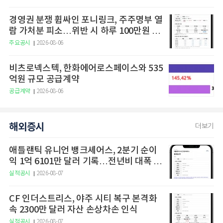
경영권 분쟁 휩싸인 포니링크, 주주명부 열
람 가처분 피소…위반 시 하루 100만원 청
구
주요공시
2026-08-06
비츠로넥스텍, 한화에어로스페이스와 535
억원 규모 공급계약
공급계약
2026-08-06
해외증시
더보기
애틀랜틱 유니언 뱅크셰어스, 2분기 순이
익 1억 6101만 달러 기록…전년비 대폭 증
가
실적공시
2026-08-07
CF 인더스트리스, 야주 시티 복구 본격화
속 2300만 달러 자산 손상차손 인식
실적공시
2026-08-07