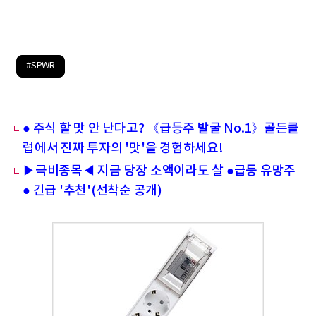
#SPWR
● 주식 할 맛 안 난다고? 《급등주 발굴 No.1》골든클
럽에서 진짜 투자의 '맛'을 경험하세요!
▶극비종목◀ 지금 당장 소액이라도 살 ●급등 유망주
● 긴급 '추천'(선착순 공개)