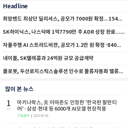
Headline
희망밴드 최상단 딜리셔스, 공모가 7000원 확정... 154억 규모 IPO 돌입
SK하이닉스, 나스닥에 1억7790만 주 ADR 상장 완료…29일 국내 추가 상장
자율주행 AI 스트라드비젼, 공모가 1.2만 원 확정 ‘840억 수혈’
네이블, SK텔레콤과 24억원 규모 공급계약
클로봇, 두산로지스틱스솔루션 인수로 물류자동화 밸류체인 확장 추진 - IBK투자증권
많이 본 뉴스
1
마키나락스, 美 아마존도 인정한 '한국판 팔란티
어'··삼성·현대 등 6000개 AI모델 현장적용
기업분석
2026-08-06