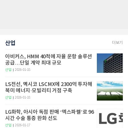
산업
더보기
아비커스, HMM 40척에 자율 운항 솔루션
공급…단일 계약 최대 규모
산업
2026-01-18
LS전선, 멕시코 LSCMX에 2300억 투자해
북미 에너지·모빌리티 거점 구축
산업
2026-01-18
LG화학, 아시아 독점 판매 ‘엑스파렐’로 96
시간 수술 통증 완화 선도
산업
2026-01-17