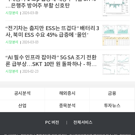
…은행주 방어주 부활 신호탄
시장분석
2026-03-09
“전기차는 춥지만 ESS는 뜨겁다” 배터리 3
사, 북미 ESS 수요 45% 급증에 ‘올인’
시장분석
2026-03-03
“AI 필수 인프라 잡아라” 5G SA 조기 전환
론 급부상…SKT 10만 원 돌파하나 - 하나
증권
시장분석
2026-02-23
공시분석
해외증시
금융
산업
종목분석
투자뉴스
PC 버전
전체서비스