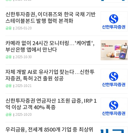
신한투자증권, 이더퓨즈와 한국 국채 기반
스테이블본드 발행 협력 본격화
금융
2026-01-20
카메라 없이 24시간 모니터링…'케어벨',
부산은행 앱에서 만난다
금융
2025-10-30
자체 개발 AI로 유사기업 찾는다…신한투
자증권, 특허 2건 출원 성공
금융
2025-10-21
신한투자증권 연금자산 1조원 급증, IRP 1
억 이상 고객 40% 폭증
금융
2025-10-20
우리금융, 전세계 8500개 기업 중 최상위