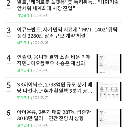
2
알트, '케어로봇 플랫폼' 美 특허취득…"HRI기술
앞세워 세계최대 시장 진입"
기업분석
2026-08-06
3
이뮤노반트, 자가면역 치료제 'IMVT-1402' 위탁
생산 2280만 달러 규모 계약 체결
실적공시
2026-08-06
4
인슐릿, 옴니팟 결함 소송·비용 악재
직면...이오플로우 소송은 재심의 청
구
실적공시
2026-08-06
5
SK하이닉스, 2733억원 규모 분기 배
당 나선다...“추가 환원책 3분기 공
개”
주요공시
2026-08-07
6
아이온큐, 2분기 매출 287% 급증한
8010만 달러…연간 전망치 상향
실적공시
2026-08-06