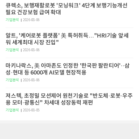
큐렉소, 보행재활로봇 '모닝워크' 4단계 보행기능개선
필요 건강보험 급여 확대
기업분석
2026-08-06
알트, '케어로봇 플랫폼' 美 특허취득…"HRI기술 앞세
워 세계최대 시장 진입"
기업분석
2026-08-06
마키나락스, 美 아마존도 인정한 '한국판 팔란티어'··삼
성·현대 등 6000개 AI모델 현장적용
기업분석
2026-08-06
져스텍, 초정밀 모션제어 원천기술로 "반도체·로봇·우주
용 모터·광통신" 차세대 성장동력 재편
기업분석
2026-08-05