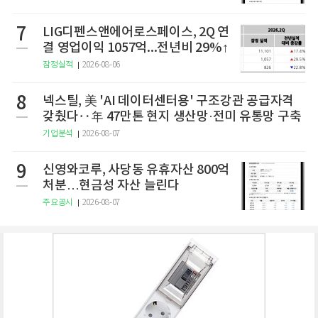
7
LIG디펜스앤에어로스페이스, 2Q 연
결 영업이익 1057억...전년비 29%↑
잠정실적
2026-08-06
8
넥스틸, 美 'AI 데이터센터용' 구조강관 공급자격
갖췄다‥年 47만톤 현지 생산망·전미 유통망 구축
기업분석
2026-08-07
9
신영와코루, 사당동 유휴자산 800억
처분…현금성 자산 늘린다
주요공시
2026-08-07