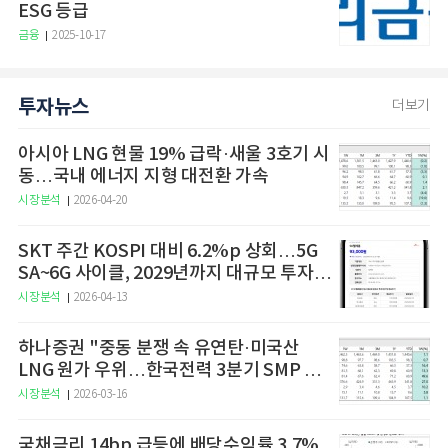
ESG 등급
금융
2025-10-17
투자뉴스
더보기
아시아 LNG 현물 19% 급락·새울 3호기 시
동…국내 에너지 지형 대전환 가속
시장분석
2026-04-20
SKT 주간 KOSPI 대비 6.2%p 상회…5G
SA~6G 사이클, 2029년까지 대규모 투자
예고
시장분석
2026-04-13
하나증권 "중동 분쟁 속 유연탄·미국산
LNG 원가 우위…한국전력 3분기 SMP 상
승 전망"
시장분석
2026-03-16
국채금리 14bp 급등에 배당수익률 3.7%