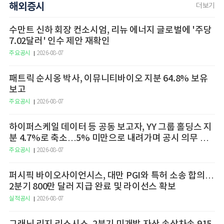
해외증시
더보기
수만트 신하 회장 컨소시엄, 리뉴 에너지 글로벌에 '주당
7.02달러' 인수 제안 재확인
주요공시
2026-08-07
패트릭 순시옹 박사, 이뮤니티바이오 지분 64.8% 보유
보고
주요공시
2026-08-07
하이퍼스케일 데이터 등 공동 보고자, YY 그룹 홀딩스 지
분 4.7%로 축소…5% 미만으로 내려가며 공시 의무 종
료
주요공시
2026-08-07
퍼시픽 바이오사이언시스, 대만 PGI와 특허 소송 합의…
2분기 800만 달러 지급 완료 및 라이선스 확보
실적공시
2026-08-07