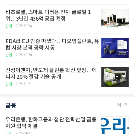
비츠로셀, 스마트 미터용 전지 글로벌 1
위…3년간 436억 공급 확정
산업
2025-12-24
FDA급 EU 인증 따냈다…디오임플란트, 유
럽 시장 본격 공략 시동
산업
2025-10-30
신성이엔지, 반도체 클린룸 혁신 앞장…에
너지 20% 절감 기술 공개
산업
2025-10-21
금융
더보기
우리은행, 한화그룹과 첨단 전략산업 금융
지원 협약 체결
금융
2026-01-22