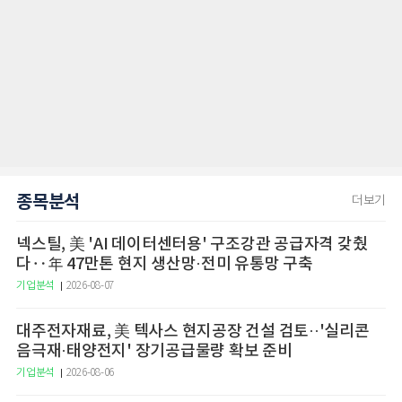
종목분석
더보기
넥스틸, 美 'AI 데이터센터용' 구조강관 공급자격 갖췄
다‥年 47만톤 현지 생산망·전미 유통망 구축
기업분석
2026-08-07
대주전자재료, 美 텍사스 현지공장 건설 검토··'실리콘
음극재·태양전지' 장기공급물량 확보 준비
기업분석
2026-08-06