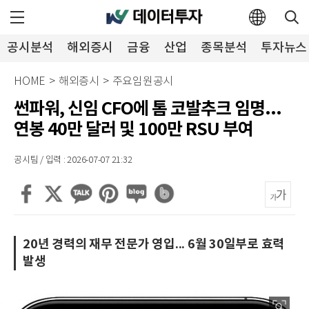
공시분석
해외증시
금융
산업
종목분석
투자뉴스
HOME
>
해외증시
>
주요임원공시
썬파워, 신임 CFO에 톰 코발추크 임명...
연봉 40만 달러 및 100만 RSU 부여
공시팀 / 입력 : 2026-07-07 21:32
20년 경력의 재무 전문가 영입... 6월 30일부로 효력
발생