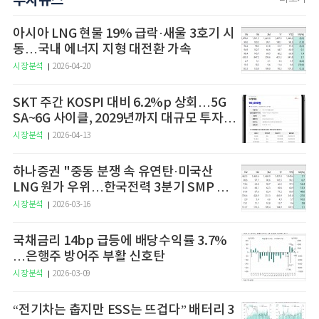
투자뉴스
아시아 LNG 현물 19% 급락·새울 3호기 시
동…국내 에너지 지형 대전환 가속
시장분석
2026-04-20
SKT 주간 KOSPI 대비 6.2%p 상회…5G
SA~6G 사이클, 2029년까지 대규모 투자
예고
시장분석
2026-04-13
하나증권 "중동 분쟁 속 유연탄·미국산
LNG 원가 우위…한국전력 3분기 SMP 상
승 전망"
시장분석
2026-03-16
국채금리 14bp 급등에 배당수익률 3.7%
…은행주 방어주 부활 신호탄
시장분석
2026-03-09
“전기차는 춥지만 ESS는 뜨겁다” 배터리 3