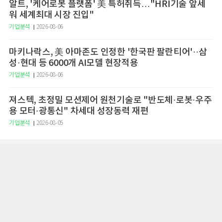
알트, '케어로봇 플랫폼' 美 특허취득…"HRI기술 앞세
워 세계최대 시장 진입"
기업분석
2026-08-06
마키나락스, 美 아마존도 인정한 '한국판 팔란티어'··삼
성·현대 등 6000개 AI모델 현장적용
기업분석
2026-08-06
져스텍, 초정밀 모션제어 원천기술로 "반도체·로봇·우주
용 모터·광통신" 차세대 성장동력 재편
기업분석
2026-08-05