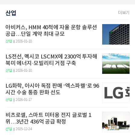
산업
더보기
아비커스, HMM 40척에 자율 운항 솔루션
공급…단일 계약 최대 규모
산업
2026-01-18
LS전선, 멕시코 LSCMX에 2300억 투자해
북미 에너지·모빌리티 거점 구축
산업
2026-01-18
LG화학, 아시아 독점 판매 ‘엑스파렐’로 96
시간 수술 통증 완화 선도
산업
2026-01-17
비츠로셀, 스마트 미터용 전지 글로벌 1
위…3년간 436억 공급 확정
산업
2025-12-24