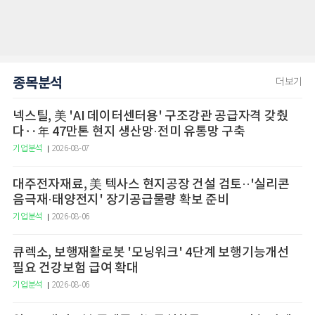
종목분석
더보기
넥스틸, 美 'AI 데이터센터용' 구조강관 공급자격 갖췄
다‥年 47만톤 현지 생산망·전미 유통망 구축
기업분석
2026-08-07
대주전자재료, 美 텍사스 현지공장 건설 검토··'실리콘
음극재·태양전지' 장기공급물량 확보 준비
기업분석
2026-08-06
큐렉소, 보행재활로봇 '모닝워크' 4단계 보행기능개선
필요 건강보험 급여 확대
기업분석
2026-08-06