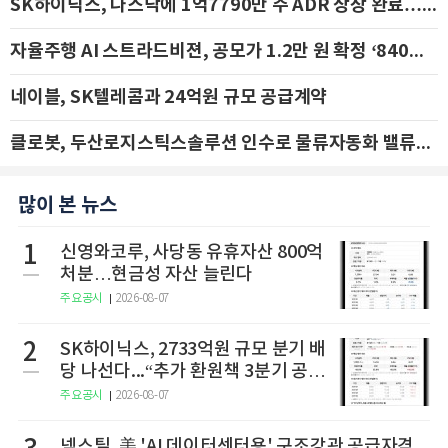
SK하이닉스, 나스닥에 1억7790만 주 ADR 상장 완료…29일 국내 추가 상장
자율주행 AI 스트라드비젼, 공모가 1.2만 원 확정 ‘840억 수혈’
네이블, SK텔레콤과 24억원 규모 공급계약
클로봇, 두산로지스틱스솔루션 인수로 물류자동화 밸류체인 확장 추진 - IBK투자증권
많이 본 뉴스
1
신영와코루, 사당동 유휴자산 800억
처분…현금성 자산 늘린다
주요공시
2026-08-07
2
SK하이닉스, 2733억원 규모 분기 배
당 나선다...“추가 환원책 3분기 공
개”
주요공시
2026-08-07
넥스틸, 美 'AI 데이터센터용' 구조강관 공급자격