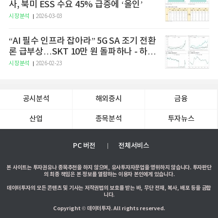
사, 북미 ESS 수요 45% 급증에 ‘올인’
시장분석
2026-03-03
“AI 필수 인프라 잡아라” 5G SA 조기 전환
론 급부상…SKT 10만 원 돌파하나 - 하나
증권
시장분석
2026-02-23
공시분석
해외증시
금융
산업
종목분석
투자뉴스
PC 버전
전체서비스
본 사이트는 투자권유나 종목추천을 하지 않으며, 유사투자자문업을 영위하지 않습니다. 투자판단
의 최종 책임은 본 정보를 열람하는 이용자 본인에게 있습니다.
데이터투자의 모든 콘텐츠 및 기사는 저작권법의 보호를 받는 바, 무단 전재, 복사, 배포 등을 금합
니다.
Copyright © 데이터투자. All rights reserved.