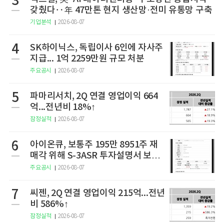
3
갖췄다‥年 47만톤 현지 생산망·전미 유통망 구축
기업분석
2026-08-07
4
SK하이닉스, 독립이사 6인에 자사주
지급... 1억 2259만원 규모 처분
주요공시
2026-08-07
5
파마리서치, 2Q 연결 영업이익 664
억...전년비 18%↑
잠정실적
2026-08-07
6
아이온큐, 보통주 195만 8951주 재
매각 위해 S-3ASR 투자설명서 보충
서 제출
주요공시
2026-08-07
7
씨젠, 2Q 연결 영업이익 215억...전년
비 586%↑
잠정실적
2026-08-07