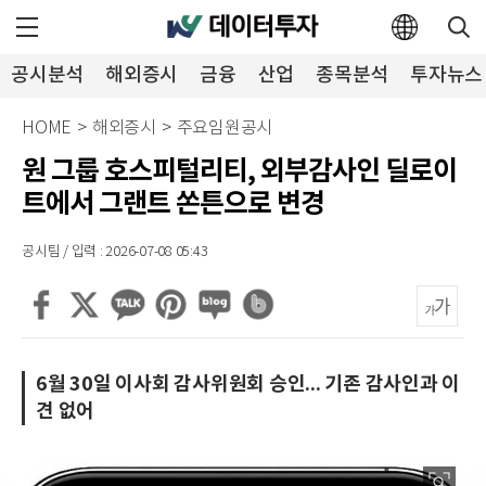
공시분석
해외증시
금융
산업
종목분석
투자뉴스
HOME
>
해외증시
>
주요임원공시
원 그룹 호스피털리티, 외부감사인 딜로이
트에서 그랜트 쏜튼으로 변경
공시팀 / 입력 : 2026-07-08 05:43
6월 30일 이사회 감사위원회 승인... 기존 감사인과 이
견 없어