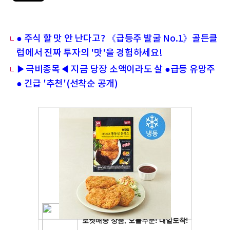
● 주식 할 맛 안 난다고? 《급등주 발굴 No.1》골든클
럽에서 진짜 투자의 '맛'을 경험하세요!
▶극비종목◀ 지금 당장 소액이라도 살 ●급등 유망주
● 긴급 '추천'(선착순 공개)