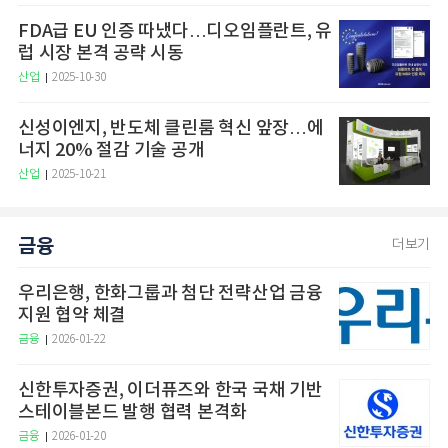
FDA급 EU 인증 따냈다…디오임플란트, 유
럽 시장 본격 공략 시동
산업
2025-10-30
신성이엔지, 반도체 클린룸 혁신 앞장…에
너지 20% 절감 기술 공개
산업
2025-10-21
금융
더보기
우리은행, 한화그룹과 첨단 전략산업 금융
지원 협약 체결
금융
2026-01-22
신한투자증권, 이더퓨즈와 한국 국채 기반
스테이블본드 발행 협력 본격화
금융
2026-01-20