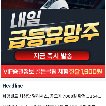
Headline
희망밴드 최상단 딜리셔스, 공모가 7000원 확정... 154억 규모 IPO 돌입