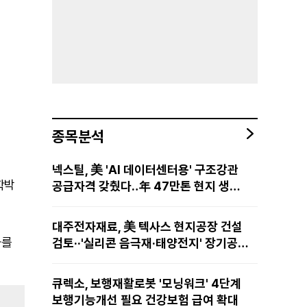
종목분석
넥스틸, 美 'AI 데이터센터용' 구조강관
의학박
공급자격 갖췄다‥年 47만톤 현지 생산
망·전미 유통망 구축
대주전자재료, 美 텍사스 현지공장 건설
사를
검토··'실리콘 음극재·태양전지' 장기공급
물량 확보 준비
큐렉소, 보행재활로봇 '모닝워크' 4단계
보행기능개선 필요 건강보험 급여 확대