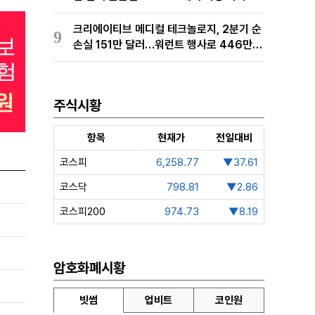
경 완료
크리에이티브 메디컬 테크놀로지, 2분기 순
9
손실 151만 달러…워런트 행사로 446만
달러 조달
주식시황
항목
현재가
전일대비
코스피
6,258.77
▼37.61
코스닥
798.81
▼2.86
코스피200
974.73
▼8.19
암호화폐시황
빗썸
업비트
코인원