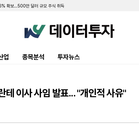
러 규모 우선주 환매 및 보통주 전환 계약 체결
 94.3% 확보
 7.8% 확보
 순손실 151만 달러…워런트 행사로 446만 달러 조달
규모 주주 등록 및 매각 추진
랜드 매각 완료 후 '이페트로반' 중심 희귀질환 치료제 개발 집중
주식 8만 5000주 장내 매수…지분율 13.9%로 확대
 10.7%로 축소…최근 6일간 16만여 주 장내 매도
55만 달러…자금조달로 현금 2억 3210만 달러 확보
산업
종목분석
투자뉴스
영해 2분기 순손실 1427만 달러 기록
70만 달러 기록…가상자산 평가이익에 흑자 전환
 9371주 발행
만 달러 기록…전년비 24% 증가
출 채권 457만 달러로 감소…대출 조건 조정액은 412만 달러
테 이사 사임 발표... "개인적 사유"
만 달러 기록…가상자산 평가손실 영향
소에도 매출총이익률 32.4%로 대폭 개선
 규모 선순위 전환사채 발행 완료
 주식 및 전환사채 매각
어