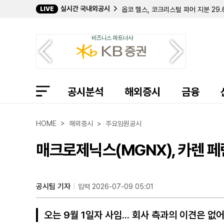
실시간 국내외공시
LIVE
바탈리언 오일, 젠 IV와 1900만 달
데이비드 E. 라자르, 퀀텀 사이버 지분
캐로네이드 캐피탈, 칸나에 홀딩스 지분
비즈니스 파트너사
크리에이티브 메디컬 테크놀로지, 2분기
바이오스템 테크놀로지스, 357만 주 
컴벌랜드 파머슈티컬스, 아포텍스에 브
필립 프로스트 박사, 코크리스털 파머 
길데 헬스케어, 숄더 이노베이션스 지분
공시분석
임믹스 바이오파머, 2분기 순손실 11
해외증시
금융
자이어 테라퓨틱스, 컬젠 합병 소급 반
에이트코 홀딩스, 2분기 순이익 17
볼리션RX, 린드 글로벌에 보통주 77만
HOME > 해외증시 > 주요임원공시
인디 세미컨덕터, 2분기 매출 6400
퍼스트 노던 커뮤니티 뱅코프, 부실 대
매크로제닉스(MGNX), 카렌 페란
샤프링크, 2분기 순손실 3억 9427
엑스피언360, 2분기 매출 32% 감
인디 세미컨덕터, 1억 7050만 달러
머드릭 캐피탈, 버티컬 에어로스페이스
공시팀 기자
입력 2026-07-09 05:01
오는 9월 1일자 사임... 회사 측과의 이견은 없