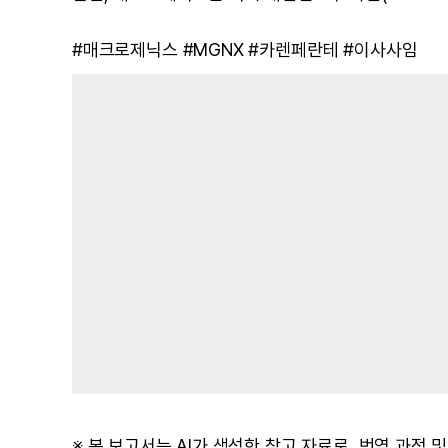
#매크로제닉스 #MGNX #카렌페란테 #이사사임
※ 본 보고서는 AI가 생성한 참고 자료로, 번역 과정