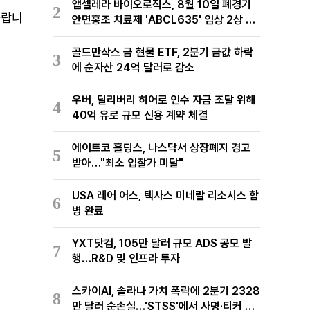
앱셀레라 바이오로직스, 8월 10일 폐경기
2
바랍니
안면홍조 치료제 'ABCL635' 임상 2상 결
과 발표
골드만삭스 금 현물 ETF, 2분기 금값 하락
3
에 순자산 24억 달러로 감소
우버, 딜리버리 히어로 인수 자금 조달 위해
4
40억 유로 규모 신용 계약 체결
에이트코 홀딩스, 나스닥서 상장폐지 경고
5
받아…"최소 입찰가 미달"
USA 레어 어스, 텍사스 미네랄 리소시스 합
6
병 완료
YXT닷컴, 105만 달러 규모 ADS 공모 발
7
행…R&D 및 인프라 투자
스카이AI, 솔라나 가치 폭락에 2분기 2328
8
만 달러 순손실…'STSS'에서 사명·티커 변