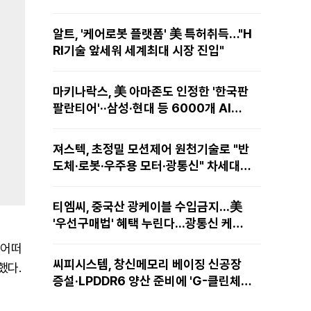
알트, '케어로봇 플랫폼' 美 특허취득…"H
RI기술 앞세워 세계최대 시장 진입"
마키나락스, 美 아마존도 인정한 '한국판
팔란티어'··삼성·현대 등 6000개 AI모
델 현장적용
져스텍, 초정밀 모션제어 원천기술로 "반
도체·로봇·우주용 모터·광통신" 차세대
성장동력 재편
티엠씨, 중국산 광케이블 수입금지...美
'우선구매법' 혜택 누린다...광통신 케이
블 현지 생산
 어떠
씨피시스템, 창신메모리 베이징 신공장
했다.
증설·LPDDR6 양산 준비에 'G-클린체
인' 공급 확대노린다